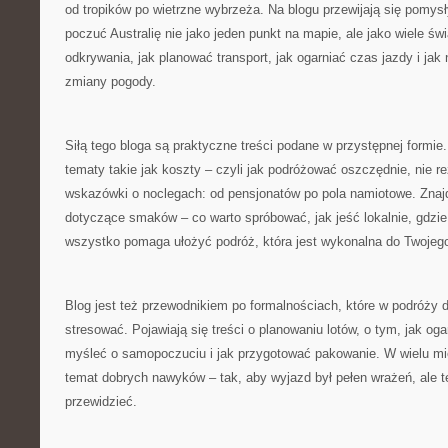
od tropików po wietrzne wybrzeża. Na blogu przewijają się pomysł
poczuć Australię nie jako jeden punkt na mapie, ale jako wiele św
odkrywania, jak planować transport, jak ogarniać czas jazdy i jak
zmiany pogody.
Siłą tego bloga są praktyczne treści podane w przystępnej formie.
tematy takie jak koszty – czyli jak podróżować oszczędnie, nie re
wskazówki o noclegach: od pensjonatów po pola namiotowe. Znaj
dotyczące smaków – co warto spróbować, jak jeść lokalnie, gdzie
wszystko pomaga ułożyć podróż, która jest wykonalna do Twojego
Blog jest też przewodnikiem po formalnościach, które w podróży 
stresować. Pojawiają się treści o planowaniu lotów, o tym, jak og
myśleć o samopoczuciu i jak przygotować pakowanie. W wielu mie
temat dobrych nawyków – tak, aby wyjazd był pełen wrażeń, ale t
przewidzieć.