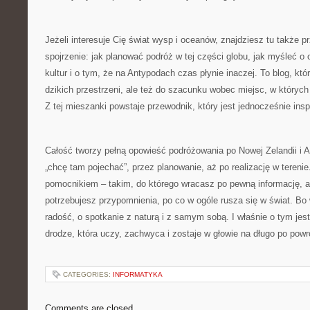
Jeżeli interesuje Cię świat wysp i oceanów, znajdziesz tu także p
spojrzenie: jak planować podróż w tej części globu, jak myśleć o 
kultur i o tym, że na Antypodach czas płynie inaczej. To blog, kt
dzikich przestrzeni, ale też do szacunku wobec miejsc, w których się
Z tej mieszanki powstaje przewodnik, który jest jednocześnie insp
Całość tworzy pełną opowieść podróżowania po Nowej Zelandii i Aus
„chcę tam pojechać”, przez planowanie, aż po realizację w tereni
pomocnikiem – takim, do którego wracasz po pewną informację, a
potrzebujesz przypomnienia, po co w ogóle rusza się w świat. Bo 
radość, o spotkanie z naturą i z samym sobą. I właśnie o tym jest
drodze, która uczy, zachwyca i zostaje w głowie na długo po powr
CATEGORIES:
INFORMATYKA
Comments are closed.