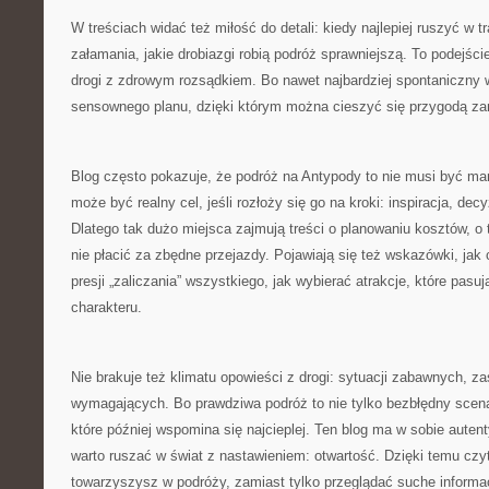
W treściach widać też miłość do detali: kiedy najlepiej ruszyć w t
załamania, jakie drobiazgi robią podróż sprawniejszą. To podejśc
drogi z zdrowym rozsądkiem. Bo nawet najbardziej spontaniczny
sensownego planu, dzięki którym można cieszyć się przygodą z
Blog często pokazuje, że podróż na Antypody to nie musi być mar
może być realny cel, jeśli rozłoży się go na kroki: inspiracja, dec
Dlatego tak dużo miejsca zajmują treści o planowaniu kosztów, o 
nie płacić za zbędne przejazdy. Pojawiają się też wskazówki, jak
presji „zaliczania” wszystkiego, jak wybierać atrakcje, które pasu
charakteru.
Nie brakuje też klimatu opowieści z drogi: sytuacji zabawnych, 
wymagających. Bo prawdziwa podróż to nie tylko bezbłędny scena
które później wspomina się najcieplej. Ten blog ma w sobie auten
warto ruszać w świat z nastawieniem: otwartość. Dzięki temu czy
towarzyszysz w podróży, zamiast tylko przeglądać suche informa