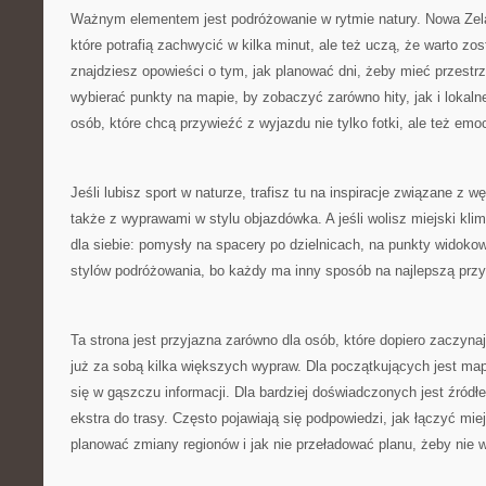
Ważnym elementem jest podróżowanie w rytmie natury. Nowa Zeland
które potrafią zachwycić w kilka minut, ale też uczą, że warto zos
znajdziesz opowieści o tym, jak planować dni, żeby mieć przestrz
wybierać punkty na mapie, by zobaczyć zarówno hity, jak i lokaln
osób, które chcą przywieźć z wyjazdu nie tylko fotki, ale też emoc
Jeśli lubisz sport w naturze, trafisz tu na inspiracje związane z 
także z wyprawami w stylu objazdówka. A jeśli wolisz miejski kli
dla siebie: pomysły na spacery po dzielnicach, na punkty widoko
stylów podróżowania, bo każdy ma inny sposób na najlepszą prz
Ta strona jest przyjazna zarówno dla osób, które dopiero zaczynają
już za sobą kilka większych wypraw. Dla początkujących jest map
się w gąszczu informacji. Dla bardziej doświadczonych jest źródł
ekstra do trasy. Często pojawiają się podpowiedzi, jak łączyć miej
planować zmiany regionów i jak nie przeładować planu, żeby nie