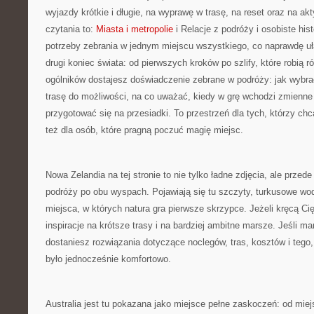
wyjazdy krótkie i długie, na wyprawę w trasę, na reset oraz na a
czytania to:
Miasta i metropolie
i Relacje z podróży i osobiste hist
potrzeby zebrania w jednym miejscu wszystkiego, co naprawdę uł
drugi koniec świata: od pierwszych kroków po szlify, które robią r
ogólników dostajesz doświadczenie zebrane w podróży: jak wybr
trasę do możliwości, na co uważać, kiedy w grę wchodzi zmienne 
przygotować się na przesiadki. To przestrzeń dla tych, którzy ch
też dla osób, które pragną poczuć magię miejsc.
Nowa Zelandia na tej stronie to nie tylko ładne zdjęcia, ale prze
podróży po obu wyspach. Pojawiają się tu szczyty, turkusowe wody,
miejsca, w których natura gra pierwsze skrzypce. Jeżeli kręcą Ci
inspiracje na krótsze trasy i na bardziej ambitne marsze. Jeśli ma
dostaniesz rozwiązania dotyczące noclegów, tras, kosztów i tego, 
było jednocześnie komfortowo.
Australia jest tu pokazana jako miejsce pełne zaskoczeń: od miejs