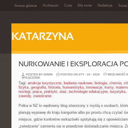
Archiwum
Czas
Dla mnie
Redakcja
Strona główna
Śmiać
KATARZYNA
NURKOWANIE I EKSPLORACJA 
POSTED BY ADMIN
POSTED ON STY - 16 - 2026
MOŻLIWOŚĆ 
WYŁĄCZONA
Tagi:
atrakcje turystyczne
,
badania naukowe
,
biologia
,
chemia
,
ci
fizyka
,
geografia
,
historia
,
humanistyka
,
innowacje
,
kursy
,
matem
noclegi
,
praca
,
praktyki
,
staż
,
technologie edukacyjne
,
turystyka
,
zawody
,
zwiedzanie
Polka w NZ to wędrowny blog stworzony z myślą o osobach, które
planują wyprawę do kraju kangurów albo po prostu chcą czytać św
miejsce, gdzie konkretne wskazówki spotykają się z opowieściami
„zwiedzanie” zamienia się w prawdziwe doświadczanie miejsca. Z