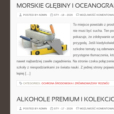
MORSKIE GŁĘBINY I OCEANOGRA
POSTED BY ADMIN
STY - 18 - 2026
MOŻLIWOŚĆ KOMENTOWA
To miejsce powstało z pros
nie musi być sucha. Ten po
pokazuje, że zdobywanie u
przygodą. Jeśli kiedykolwie
szkolne tematy są oderwane
przystępne tłumaczenia, k
nawet najbardziej zawiłe zagadnienia. Na stronie czeka połączenie 
szkoły z niespodziankami ze świata nauki. Z jednej strony pojawia
lepiej […]
CATEGORIES:
OCHRONA ŚRODOWISKA I ZRÓWNOWAŻONY ROZWÓJ
ALKOHOLE PREMIUM I KOLEKCJ
POSTED BY ADMIN
STY - 17 - 2026
MOŻLIWOŚĆ KOMENTOWA