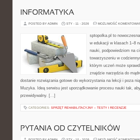
INFORMATYKA
POSTED BY ADMIN
STY - 11 - 2026
MOŻLIWOŚĆ KOMENTOWA
sptopolka.pl to nowoczesna
w edukacji w klasach 1–8 n
nauki, podpowiedziom na ci
towarzyszeniu w codziennym
którym uczeń może sprawdz
znajdzie narzędzia do mądr
dostanie rozwiązania gotowe do wykorzystania na lekcji i poza n
Muzyka. Ideą serwisu jest uporządkowanie procesu nauki tak, aby 
przewidywalny. […]
CATEGORIES:
SPRZĘT REHABILITACYJNY – TESTY I RECENZJE
PYTANIA OD CZYTELNIKÓW
POSTED BY ADMIN
STY - 10 - 2026
MOŻLIWOŚĆ KOMENTOWA