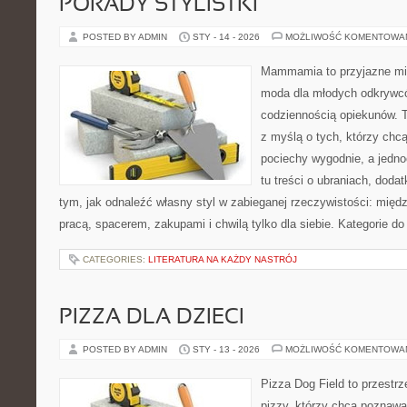
PORADY STYLISTKI
POSTED BY ADMIN
STY - 14 - 2026
MOŻLIWOŚĆ KOMENTOWA
Mammamia to przyjazne mie
moda dla młodych odkrywcó
codziennością opiekunów. T
z myślą o tych, którzy chcą
pociechy wygodnie, a jedno
tu treści o ubraniach, dodat
tym, jak odnaleźć własny styl w zabieganej rzeczywistości: międ
pracą, spacerem, zakupami i chwilą tylko dla siebie. Kategorie d
CATEGORIES:
LITERATURA NA KAŻDY NASTRÓJ
PIZZA DLA DZIECI
POSTED BY ADMIN
STY - 13 - 2026
MOŻLIWOŚĆ KOMENTOWA
Pizza Dog Field to przestr
pizzy, którzy chcą poznawa