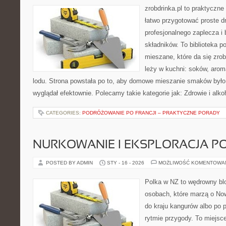
zrobdrinka.pl to praktyczne
łatwo przygotować proste d
profesjonalnego zaplecza i
składników. To biblioteka 
mieszane, które da się zrob
leży w kuchni: soków, arom
lodu. Strona powstała po to, aby domowe mieszanie smaków było
wyglądał efektownie. Polecamy takie kategorie jak: Zdrowie i alkoh
CATEGORIES:
PODRÓŻOWANIE PO FRANCJI – PRAKTYCZNE PORADY
NURKOWANIE I EKSPLORACJA 
POSTED BY ADMIN
STY - 16 - 2026
MOŻLIWOŚĆ KOMENTOWA
Polka w NZ to wędrowny bl
osobach, które marzą o Now
do kraju kangurów albo po 
rytmie przygody. To miejsc