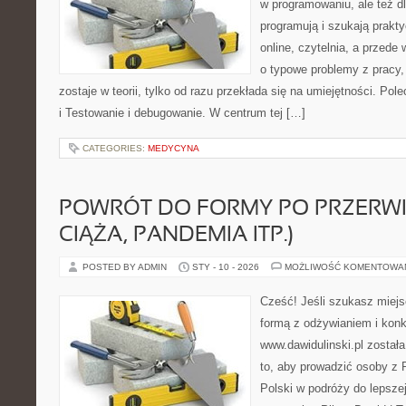
w programowaniu, ale też dl
programują i szukają prakt
online, czytelnia, a przede
o typowe problemy z pracy,
zostaje w teorii, tylko od razu przekłada się na umiejętności. Pol
i Testowanie i debugowanie. W centrum tej […]
CATEGORIES:
MEDYCYNA
POWRÓT DO FORMY PO PRZERWI
CIĄŻA, PANDEMIA ITP.)
POSTED BY ADMIN
STY - 10 - 2026
MOŻLIWOŚĆ KOMENTOWA
Cześć! Jeśli szukasz miejsc
formą z odżywianiem i konk
www.dawidulinski.pl został
to, aby prowadzić osoby z P
Polski w podróży do lepszej