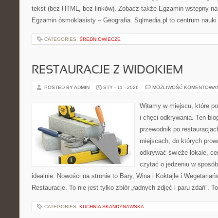
tekst (bez HTML, bez linków). Zobacz także Egzamin wstępny na s
Egzamin ósmoklasisty – Geografia. Sqlmedia.pl to centrum nauki
CATEGORIES:
ŚREDNIOWIECZE
RESTAURACJE Z WIDOKIEM
POSTED BY ADMIN
STY - 11 - 2026
MOŻLIWOŚĆ KOMENTOWA
Witamy w miejscu, które po
i chęci odkrywania. Ten bl
przewodnik po restauracjac
miejscach, do których prowa
odkrywać świeże lokale, ce
czytać o jedzeniu w sposób 
idealnie. Nowości na stronie to Bary, Wina i Koktajle i Wegetaria
Restauracje. To nie jest tylko zbiór „ładnych zdjęć i paru zdań”. T
CATEGORIES:
KUCHNIA SKANDYNAWSKA