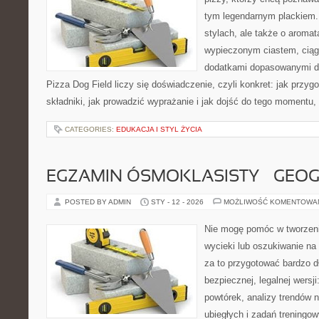
tym legendarnym plackiem. 
stylach, ale także o aromat
wypieczonym ciastem, ciąg
dodatkami dopasowanymi do
Pizza Dog Field liczy się doświadczenie, czyli konkret: jak przyg
składniki, jak prowadzić wyprażanie i jak dojść do tego momentu,
CATEGORIES:
EDUKACJA I STYL ŻYCIA
EGZAMIN ÓSMOKLASISTY – GEOG
POSTED BY ADMIN
STY - 12 - 2026
MOŻLIWOŚĆ KOMENTOWA
Nie mogę pomóc w tworzeniu
wycieki lub oszukiwanie na
za to przygotować bardzo d
bezpiecznej, legalnej wersji
powtórek, analizy trendów n
ubiegłych i zadań treningo