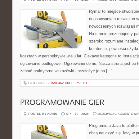
Rymar to miejsce stworzone
dopasowanych rozwiązań w 
nowoczesnych rozwiązań m
Na stronie prezentujemy pal
szeroko rozumiane instalac
komforcie, pewności użytko
kosztach w perspektywie wielu lat. Ciekawe kategorie to Instalacj
ogrzewanie podłogowe i Ogrzewanie domu. Nasza strona jest po t
zebrać praktyczne wskazówki i przełożyć je na […]
CATEGORIES:
MAKIJAŻ CRUELTY-FREE
PROGRAMOWANIE GIER
POSTED BY ADMIN
STY - 10 - 2026
MOŻLIWOŚĆ KOMENTOWA
Programista Java to platfo
chcą nauczyć się Javy w pra