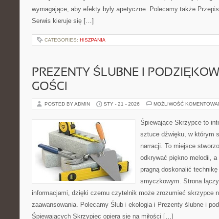
wymagające, aby efekty były apetyczne. Polecamy także Przepisy
Serwis kieruje się […]
CATEGORIES:
HISZPANIA
PREZENTY ŚLUBNE I PODZIĘKO
GOŚCI
POSTED BY ADMIN
STY - 21 - 2026
MOŻLIWOŚĆ KOMENTOWA
Śpiewające Skrzypce to int
sztuce dźwięku, w którym s
narracji. To miejsce stworz
odkrywać piękno melodii, a 
pragną doskonalić technikę
smyczkowym. Strona łączy i
informacjami, dzięki czemu czytelnik może zrozumieć skrzypce n
zaawansowania. Polecamy Ślub i ekologia i Prezenty ślubne i pod
Śpiewających Skrzypiec opiera się na miłości […]