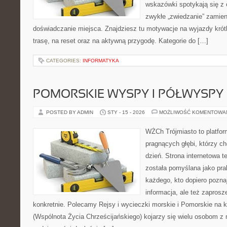
wskazówki spotykają się z 
zwykłe „zwiedzanie” zamien
doświadczanie miejsca. Znajdziesz tu motywacje na wyjazdy krótk
trasę, na reset oraz na aktywną przygodę. Kategorie do […]
CATEGORIES:
INFORMATYKA
POMORSKIE WYSPY I PÓŁWYSPY
POSTED BY ADMIN
STY - 15 - 2026
MOŻLIWOŚĆ KOMENTOWA
WŻCh Trójmiasto to platfor
pragnących głębi, którzy c
dzień. Strona internetowa t
została pomyślana jako pr
każdego, kto dopiero pozna
informacja, ale też zaprosz
konkretnie. Polecamy Rejsy i wycieczki morskie i Pomorskie na
(Wspólnota Życia Chrześcijańskiego) kojarzy się wielu osobom z