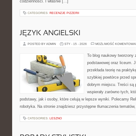
codzienności. I właśnie […]
CATEGORIES:
RECENZJE PIZZERII
JĘZYK ANGIELSKI
POSTED BY ADMIN
STY - 15 - 2026
MOŻLIWOŚĆ KOMENTOWA
To blog naukowy tworzony z
podstawowej oraz liceum. J
przekłada teorię na prakty
szybkiej powtórce przed sp
dobrym miejscu. Treści są 
wspierały zarówno tych, kt
podstawy, jak i osoby, które celują w lepsze wyniki. Polecamy Reli
robotyka. Na stronie znajdziesz przystępne tłumaczenia tematów,
CATEGORIES:
LESZNO