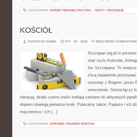
CATEGORIES:
SPRZĘT REHABILITACYJNY – TESTY I RECENZJE
KOŚCIÓŁ
POSTED BY ADMIN
STY - 20 - 2026
MOŻLIWOŚĆ KOMENTOWA
Szczepan.org.pl to przest
oraz życiu Kościoła, któreg
św. Szczepana. To miejsce 
chcą świadomie przeżywać 
rozmowy z Bogiem, przez E
umocnienie. Strona łączy t
narracją, dzięki czemu treści trafiają zarówno do aktywnych parafia
dopiero stawiają pierwsze kroki. Polecamy także: Papieże i ich dz
męczennicy i ich […]
CATEGORIES:
ZDROWIE I ROZWÓJ DZIECKA