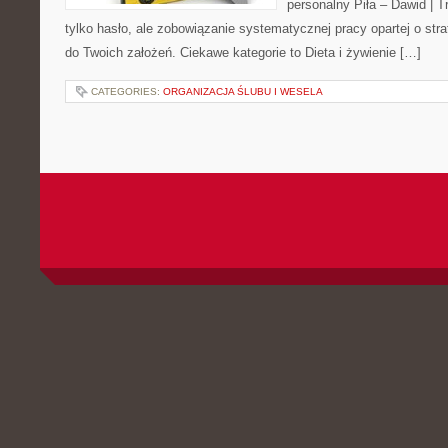
personalny Piła – Dawid | Tre
tylko hasło, ale zobowiązanie systematycznej pracy opartej o stra
do Twoich założeń. Ciekawe kategorie to Dieta i żywienie […]
CATEGORIES:
ORGANIZACJA ŚLUBU I WESELA