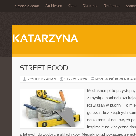
Archiwum
Czas
Dla mnie
Redakcja
Strona główna
Śmiać
KATARZYNA
STREET FOOD
POSTED BY ADMIN
STY - 22 - 2026
MOŻLIWOŚĆ KOMENTOWA
Mediaknorr.pl to przystępny
z myślą o osobach szukaj
rozwiązań w kuchni. To miej
gotować bez zbędnych kompl
cenią aromat domowych potr
inspiracje na klasyczne da
z łatwych do zdobycia składników. Mediaknorr.pl pokazuje, że go