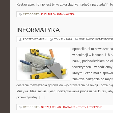
Restauracje. To nie jest tylko zbiór „ładnych zdjęć i paru zdań”. T
CATEGORIES:
KUCHNIA SKANDYNAWSKA
INFORMATYKA
POSTED BY ADMIN
STY - 11 - 2026
MOŻLIWOŚĆ KOMENTOWA
sptopolka.pl to nowoczesna
w edukacji w klasach 1–8 n
nauki, podpowiedziom na ci
towarzyszeniu w codziennym
którym uczeń może sprawdz
znajdzie narzędzia do mądr
dostanie rozwiązania gotowe do wykorzystania na lekcji i poza n
Muzyka. Ideą serwisu jest uporządkowanie procesu nauki tak, aby 
przewidywalny. […]
CATEGORIES:
SPRZĘT REHABILITACYJNY – TESTY I RECENZJE