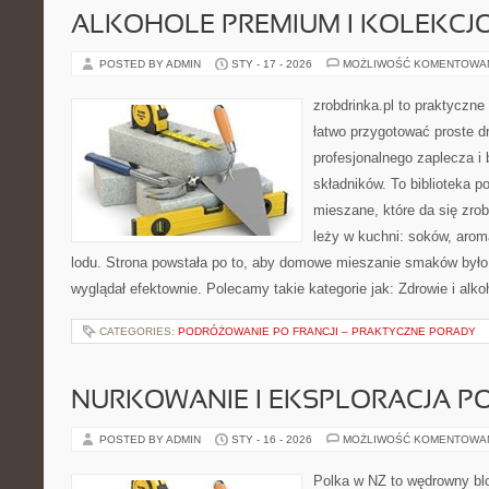
ALKOHOLE PREMIUM I KOLEKCJ
POSTED BY ADMIN
STY - 17 - 2026
MOŻLIWOŚĆ KOMENTOWA
zrobdrinka.pl to praktyczne
łatwo przygotować proste d
profesjonalnego zaplecza i
składników. To biblioteka 
mieszane, które da się zrob
leży w kuchni: soków, arom
lodu. Strona powstała po to, aby domowe mieszanie smaków było
wyglądał efektownie. Polecamy takie kategorie jak: Zdrowie i alkoh
CATEGORIES:
PODRÓŻOWANIE PO FRANCJI – PRAKTYCZNE PORADY
NURKOWANIE I EKSPLORACJA 
POSTED BY ADMIN
STY - 16 - 2026
MOŻLIWOŚĆ KOMENTOWA
Polka w NZ to wędrowny bl