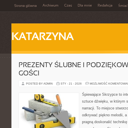
Archiwum
Czas
Dla mnie
Redakcja
Strona główna
Śmiać
KATARZYNA
PREZENTY ŚLUBNE I PODZIĘKO
GOŚCI
POSTED BY ADMIN
STY - 21 - 2026
MOŻLIWOŚĆ KOMENTOWA
Śpiewające Skrzypce to int
sztuce dźwięku, w którym s
narracji. To miejsce stworz
odkrywać piękno melodii, a 
pragną doskonalić technikę