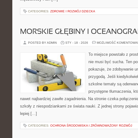
CATEGORIES:
ZDROWIE I ROZWÓJ DZIECKA
MORSKIE GŁĘBINY I OCEANOGRA
POSTED BY ADMIN
STY - 18 - 2026
MOŻLIWOŚĆ KOMENTOWA
To miejsce powstało z pros
nie musi być sucha. Ten po
pokazuje, że zdobywanie u
przygodą. Jeśli kiedykolwie
szkolne tematy są oderwane
przystępne tłumaczenia, k
nawet najbardziej zawiłe zagadnienia. Na stronie czeka połączenie 
szkoły z niespodziankami ze świata nauki. Z jednej strony pojawia
lepiej […]
CATEGORIES:
OCHRONA ŚRODOWISKA I ZRÓWNOWAŻONY ROZWÓJ