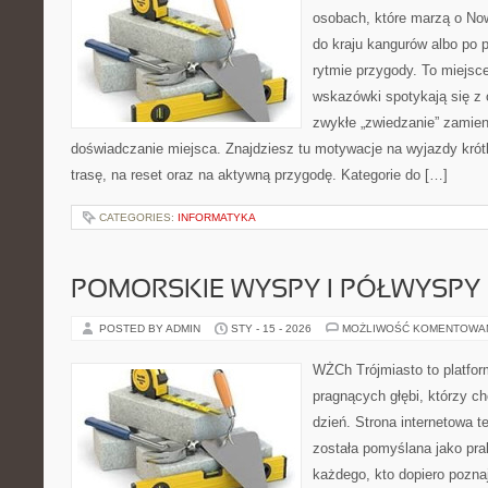
osobach, które marzą o Now
do kraju kangurów albo po 
rytmie przygody. To miejsc
wskazówki spotykają się z 
zwykłe „zwiedzanie” zamien
doświadczanie miejsca. Znajdziesz tu motywacje na wyjazdy krótk
trasę, na reset oraz na aktywną przygodę. Kategorie do […]
CATEGORIES:
INFORMATYKA
POMORSKIE WYSPY I PÓŁWYSPY
POSTED BY ADMIN
STY - 15 - 2026
MOŻLIWOŚĆ KOMENTOWA
WŻCh Trójmiasto to platfor
pragnących głębi, którzy c
dzień. Strona internetowa t
została pomyślana jako pr
każdego, kto dopiero pozna