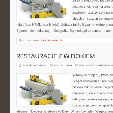
za to przygotować bardzo d
bezpiecznej, legalnej wersji
powtórek, analizy trendów n
ubiegłych i zadań treningo
tekst (bez HTML, bez linków). Zobacz także Egzamin wstępny na s
Egzamin ósmoklasisty – Geografia. Sqlmedia.pl to centrum nauki
CATEGORIES:
ŚREDNIOWIECZE
RESTAURACJE Z WIDOKIEM
POSTED BY ADMIN
STY - 11 - 2026
MOŻLIWOŚĆ KOMENTOWA
Witamy w miejscu, które po
i chęci odkrywania. Ten bl
przewodnik po restauracjac
miejscach, do których prowa
odkrywać świeże lokale, ce
czytać o jedzeniu w sposób 
idealnie. Nowości na stronie to Bary, Wina i Koktajle i Wegetaria