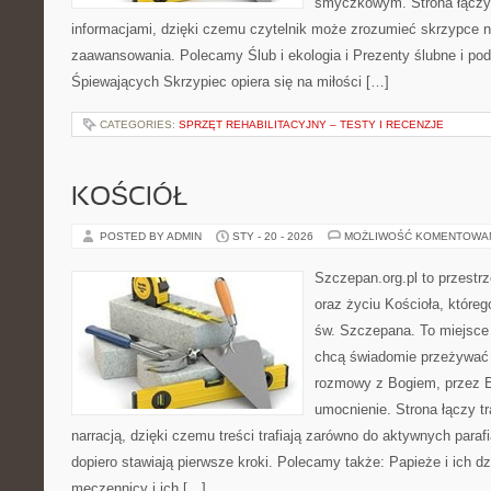
smyczkowym. Strona łączy i
informacjami, dzięki czemu czytelnik może zrozumieć skrzypce n
zaawansowania. Polecamy Ślub i ekologia i Prezenty ślubne i pod
Śpiewających Skrzypiec opiera się na miłości […]
CATEGORIES:
SPRZĘT REHABILITACYJNY – TESTY I RECENZJE
KOŚCIÓŁ
POSTED BY ADMIN
STY - 20 - 2026
MOŻLIWOŚĆ KOMENTOWA
Szczepan.org.pl to przest
oraz życiu Kościoła, któreg
św. Szczepana. To miejsce 
chcą świadomie przeżywać 
rozmowy z Bogiem, przez E
umocnienie. Strona łączy t
narracją, dzięki czemu treści trafiają zarówno do aktywnych parafia
dopiero stawiają pierwsze kroki. Polecamy także: Papieże i ich dz
męczennicy i ich […]