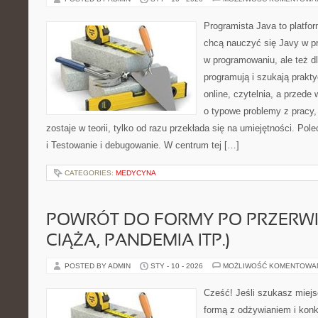
Programista Java to platfo
chcą nauczyć się Javy w pra
w programowaniu, ale też dl
programują i szukają prakt
online, czytelnia, a przede
o typowe problemy z pracy,
zostaje w teorii, tylko od razu przekłada się na umiejętności. Pol
i Testowanie i debugowanie. W centrum tej […]
CATEGORIES:
MEDYCYNA
POWRÓT DO FORMY PO PRZERWI
CIĄŻA, PANDEMIA ITP.)
POSTED BY ADMIN
STY - 10 - 2026
MOŻLIWOŚĆ KOMENTOWA
Cześć! Jeśli szukasz miejsc
formą z odżywianiem i konk