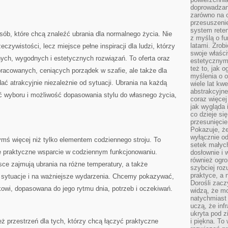
doprowadzany
zarówno na o
przesuszenie
system reten
sób, które chcą znaleźć ubrania dla normalnego życia. Nie
z myślą o fu
latami. Zrob
zywistości, lecz miejsce pełne inspiracji dla ludzi, którzy
swoje właści
ych, wygodnych i estetycznych rozwiązań. To oferta oraz
estetycznym
też to, jak
racowanych, ceniących porządek w szafie, ale także dla
myślenia o o
ać atrakcyjnie niezależnie od sytuacji. Ubrania na każdą
wiele lat kw
abstrakcyjn
ć wyboru i możliwość dopasowania stylu do własnego życia,
coraz więce
jak wygląda i
co dzieje si
przesunięcie
Pokazuje, że
wyłącznie od
zymś więcej niż tylko elementem codziennego stroju. To
setek małyc
że praktyczne wsparcie w codziennym funkcjonowaniu.
dosłownie i
również ogro
jsce zajmują ubrania na różne temperatury, a także
szybciej roz
praktyce, a 
ne sytuacje i na ważniejsze wydarzenia. Chcemy pokazywać,
Dorośli zacz
owi, dopasowana do jego rytmu dnia, potrzeb i oczekiwań.
widzą, że mo
natychmiast 
uczą, że inf
ukryta pod 
eż przestrzeń dla tych, którzy chcą łączyć praktyczne
i piękna. To