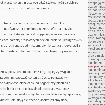
et proste ubrania mogą wyglądać stylowo, jeśli są dobrze
akceptują ro
przypominają 
ione z innymi elementami garderoby.
się naturaln
filtracyjne,
roślinność 
tworzyć przy
est także sezonowość rozumiana nie tylko jako
okazji wykon
mieszkańca l
, lecz również do charakteru sezonu. Wiosna sprzyja
dzień. Mniej
lizacjom. Lato zachęca do sięgania po lekkie materiały,
przyjemniejs
okna. Rosną
to czas bardziej stonowanych odcieni, warstw i praktycznych
bierze się z 
właściciele 
 się z ochroną przed mrozem, ale nie oznacza rezygnacji z
kanalizacja 
 to przestrzeń dla osób, które chcą ubierać się rozsądnie
wodnych. Po
bliskie miej
częściej mów
krajobrazu, 
specjalistyc
zmian klimat
, że współczesna moda coraz częściej łączy wygląd z
realizacji i 
deszczowy p
ania powinny pasować do tempa życia, pomagać w
z konferencj
ać aktywność niezależnie od pogody czy planu dnia.
można rzecz
szkole albo 
acjach tak często pojawiają się pojęcia związane z
wystarczy wy
osowań oraz solidnością. To właśnie takie cechy sprawiają,
przypadkowy
wymaga zroz
borem, ale stają się częścią dobrze przemyślanej
się rodzaj g
powierzchnia