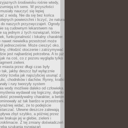
zyjaznych środowisku rośnie wtedy,
ozumieją ich sens. W przyszłości
musiały nauczyć się lepiej
ać z wodą. Nie da się bez końca
lejnych powierzchni i liczyć, że natura
ę do naszych przyzwyczajeń. Ogrody
ie są cudownym lekarstwem na
e są jednym z tych rozwiązań, które
ek, funkcjonalność i lokalny charakter.
e nawet niewielka przestrzeń może
 ról jednocześnie. Może cieszyć oko,
liny, chłodzić otoczenie i zatrzymywać
zie jest najbardziej potrzebna. A to już
jak na coś, co z pozoru wygląda tylko
ragment zieleni.
 miasta przez długi czas były
 tak, jakby deszcz był wyłącznie
tóry trzeba jak najszybciej usunąć z
ulic, chodników i dachów. Rynny, kratki
nały i rury tworzyły system
ia wody możliwie daleko od człowieka.
myślenia wydawał się logiczny, dopóki
dość przewidywalny charakter, a beton
 dominowały aż tak bardzo w przestrzeni.
yraźniej widać, że to podejście
ystarczać. Ulewne deszcze zalewają
spływa zbyt szybko, a później przez
ie brakuje jej w glebie, zieleni i
roklimacie. Z tej zmiany doświadczeń
rzeba szukania rozwiązań