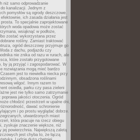
h niż samo odprowadzanie
do kanalizacji. Jednym z
ych pomysłów są ogrody deszczowe.
efektownie, ich zasada działania jest
prosta. To specjalnie zaprojektowane
których woda opadowa może zostać
trzymana, wsiąknąć w podłoże,
lbo zostać wykorzystana przez
dobrane rośliny. Zamiast traktować
ntruza, ogród deszczowy przyjmuje go
 Woda z dachu, podjazdu czy
odnika nie znika od razu w rurach, ale
ejsca, które zostało przygotowane
o, by ją przyjąć i zagospodarować. W
ie rozwiązania mogą mieć bardzo
 Czasem jest to niewielka niecka przy
odzinnym, obsadzona roślinami
kresową wilgoć. Innym razem to
ent osiedla, parku czy pasa zieleni
Ważne jest nie tylko samo zatrzymanie
ż poprawa jakości otoczenia. Ogród
oże chłodzić przestrzeń w upalne dni,
różnorodność, dawać schronienie
lającym i po prostu wyglądać dobrze.
rzegrzanych, utwardzonych miast
rzeń, która pracuje na rzecz obiegu
ni, zyskuje znaczenie większe, niż
 jej powierzchnia. Największą zaletą
zczowych jest chyba to, że łączą
stetyką. Ludzie dużo chętniej