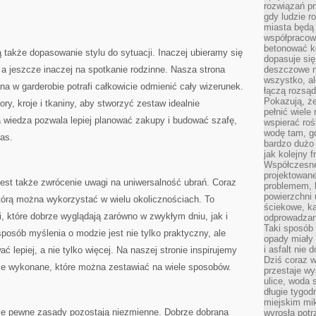
rozwiązań pr
gdy ludzie r
miasta będą 
współpracow
betonować ko
 także dopasowanie stylu do sytuacji. Inaczej ubieramy się
dopasuje si
, a jeszcze inaczej na spotkanie rodzinne. Nasza strona
deszczowe n
wszystko, al
na w garderobie potrafi całkowicie odmienić cały wizerunek.
łączą rozsąd
Pokazują, ż
y, kroje i tkaniny, aby stworzyć zestaw idealnie
pełnić wiele
 wiedza pozwala lepiej planować zakupy i budować szafę,
wspierać roś
wodę tam, gd
zas.
bardzo dużo 
jak kolejny f
Współczesne
projektowane
st także zwrócenie uwagi na uniwersalność ubrań. Coraz
problemem, k
powierzchni 
tórą można wykorzystać w wielu okolicznościach. To
ściekowe, ka
, które dobrze wyglądają zarówno w zwykłym dniu, jak i
odprowadzan
Taki sposób 
sposób myślenia o modzie jest nie tylko praktyczny, ale
opady miały 
i asfalt nie
 lepiej, a nie tylko więcej. Na naszej stronie inspirujemy
Dziś coraz w
rze wykonane, które można zestawiać na wiele sposobów.
przestaje w
ulice, woda 
długie tygodn
miejskim mik
le pewne zasady pozostają niezmienne. Dobrze dobrana
wyrosła pot