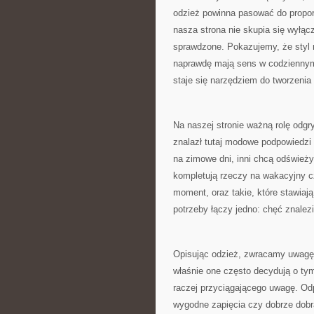
odzież powinna pasować do proporc
nasza strona nie skupia się wyłąc
sprawdzone. Pokazujemy, że styl 
naprawdę mają sens w codziennym 
staje się narzędziem do tworzenia
Na naszej stronie ważną rolę odg
znalazł tutaj modowe podpowiedzi
na zimowe dni, inni chcą odświeży
kompletują rzeczy na wakacyjny cz
moment, oraz takie, które stawiaj
potrzeby łączy jedno: chęć znalezi
Opisując odzież, zwracamy uwagę 
właśnie one często decydują o tym
raczej przyciągającego uwagę. Odp
wygodne zapięcia czy dobrze dobr