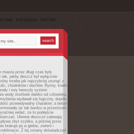
SCRIBE
FACEBOOK
TWITTER
 miasta przez długi czas były
 tak, jakby deszcz był wyłącznie
tóry trzeba jak najszybciej usunąć z
ulic, chodników i dachów. Rynny, kratki
nały i rury tworzyły system
ia wody możliwie daleko od człowieka.
myślenia wydawał się logiczny, dopóki
dość przewidywalny charakter, a beton
 dominowały aż tak bardzo w przestrzeni.
yraźniej widać, że to podejście
ystarczać. Ulewne deszcze zalewają
spływa zbyt szybko, a później przez
ie brakuje jej w glebie, zieleni i
roklimacie. Z tej zmiany doświadczeń