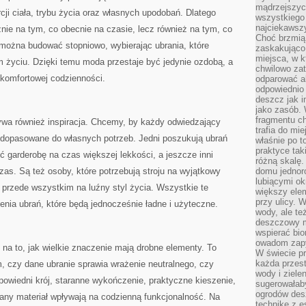
mądrzejszyc
ji ciała, trybu życia oraz własnych upodobań. Dlatego
wszystkiego 
najciekawsz
znie na tym, co obecnie na czasie, lecz również na tym, co
Choć brzmią 
można budować stopniowo, wybierając ubrania, które
zaskakująco 
miejsca, w 
życiu. Dzięki temu moda przestaje być jedynie ozdobą, a
chwilowo za
 komfortowej codzienności.
odparować a
odpowiednio 
deszcz jak i
jako zasób.
fragmentu ch
rywa również inspiracja. Chcemy, by każdy odwiedzający
trafia do mi
 dopasowane do własnych potrzeb. Jedni poszukują ubrań
właśnie po t
praktyce tak
ć garderobę na czas większej lekkości, a jeszcze inni
różną skalę.
as. Są też osoby, które potrzebują stroju na wyjątkowy
domu jednor
lubiącymi o
ą przede wszystkim na luźny styl życia. Wszystkie te
większy elem
przy ulicy. 
enia ubrań, które będą jednocześnie ładne i użyteczne.
wody, ale te
deszczowy m
wspierać bio
owadom zapy
na to, jak wielkie znaczenie mają drobne elementy. To
W świecie p
każda przest
, czy dane ubranie sprawia wrażenie neutralnego, czy
wody i ziele
owiedni krój, staranne wykończenie, praktyczne kieszenie,
sugerowałaby
ogrodów des
any materiał wpływają na codzienną funkcjonalność. Na
technikę z e