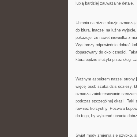
lubią bardziej zauważalne detale.
Ubrania na różne okazje oznaczają
do biura, inaczej na luźne wyjście
pokazuje, że nawet niewielka zmia
Wystarczy odpowiednio dobrać kolor
dopasowany do okoliczności. Taka
która będzie służyła przez długi c
Ważnym aspektem naszej strony je
więcej osób szuka dziś odzieży, k
oznacza zainteresowanie rzeczami
podczas szczególnej okazji. Taki 
również korzystny. Pozwala kupować
do tego, by wybierać ubrania dob
Świat mody zmienia się szybko, a