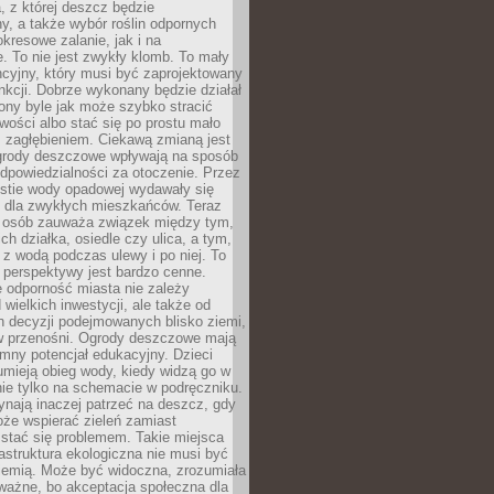
, z której deszcz będzie
, a także wybór roślin odpornych
kresowe zalanie, jak i na
. To nie jest zwykły klomb. To mały
cyjny, który musi być zaprojektowany
nkcji. Dobrze wykonany będzie działał
iony byle jak może szybko stracić
wości albo stać się po prostu mało
 zagłębieniem. Ciekawą zmianą jest
 ogrody deszczowe wpływają na sposób
dpowiedzialności za otoczenie. Przez
estie wody opadowej wydawały się
e dla zwykłych mieszkańców. Teraz
j osób zauważa związek między tym,
ch działka, osiedle czy ulica, a tym,
ę z wodą podczas ulewy i po niej. To
 perspektywy jest bardzo cenne.
 odporność miasta nie zależy
 wielkich inwestycji, ale także od
h decyzji podejmowanych blisko ziemi,
 w przenośni. Ogrody deszczowe mają
mny potencjał edukacyjny. Dzieci
umieją obieg wody, kiedy widzą go w
nie tylko na schemacie w podręczniku.
ynają inaczej patrzeć na deszcz, gdy
że wspierać zieleń zamiast
stać się problemem. Takie miejsca
rastruktura ekologiczna nie musi być
ziemią. Może być widoczna, zrozumiała
 ważne, bo akceptacja społeczna dla