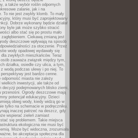
, a także wybór roślin odpornych
kresowe zalanie, jak i na
. To nie jest zwykły klomb. To mały
cyjny, który musi być zaprojektowany
nkcji. Dobrze wykonany będzie działał
iony byle jak może szybko stracić
wości albo stać się po prostu mało
 zagłębieniem. Ciekawą zmianą jest
 ogrody deszczowe wpływają na sposób
dpowiedzialności za otoczenie. Przez
estie wody opadowej wydawały się
e dla zwykłych mieszkańców. Teraz
j osób zauważa związek między tym,
ch działka, osiedle czy ulica, a tym,
ę z wodą podczas ulewy i po niej. To
 perspektywy jest bardzo cenne.
 odporność miasta nie zależy
 wielkich inwestycji, ale także od
h decyzji podejmowanych blisko ziemi,
 w przenośni. Ogrody deszczowe mają
mny potencjał edukacyjny. Dzieci
umieją obieg wody, kiedy widzą go w
nie tylko na schemacie w podręczniku.
ynają inaczej patrzeć na deszcz, gdy
że wspierać zieleń zamiast
stać się problemem. Takie miejsca
rastruktura ekologiczna nie musi być
ziemią. Może być widoczna, zrozumiała
 ważne, bo akceptacja społeczna dla