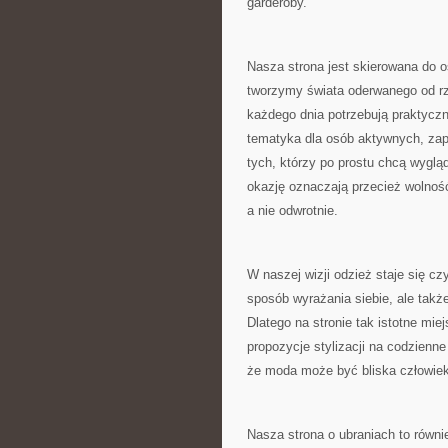
garderoby.
Nasza strona jest skierowana do o
tworzymy świata oderwanego od rzec
każdego dnia potrzebują praktyczn
tematyka dla osób aktywnych, zap
tych, którzy po prostu chcą wygląd
okazję oznaczają przecież wolnoś
a nie odwrotnie.
W naszej wizji odzież staje się c
sposób wyrażania siebie, ale tak
Dlatego na stronie tak istotne mie
propozycje stylizacji na codzien
że moda może być bliska człowiek
Nasza strona o ubraniach to równi