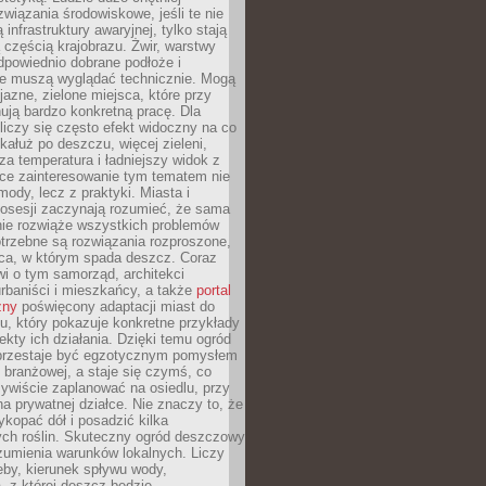
związania środowiskowe, jeśli te nie
infrastruktury awaryjnej, tylko stają
ą częścią krajobrazu. Żwir, warstwy
 odpowiednio dobrane podłoże i
nie muszą wyglądać technicznie. Mogą
jazne, zielone miejsca, które przy
ują bardzo konkretną pracę. Dla
iczy się często efekt widoczny na co
 kałuż po deszczu, więcej zieleni,
za temperatura i ładniejszy widok z
ce zainteresowanie tym tematem nie
mody, lecz z praktyki. Miasta i
posesji zaczynają rozumieć, że sama
nie rozwiąże wszystkich problemów
trzebne są rozwiązania rozproszone,
sca, w którym spada deszcz. Coraz
i o tym samorząd, architekci
urbaniści i mieszkańcy, a także
portal
zny
poświęcony adaptacji miast do
u, który pokazuje konkretne przykłady
efekty ich działania. Dzięki temu ogród
rzestaje być egzotycznym pomysłem
i branżowej, a staje się czymś, co
ywiście zaplanować na osiedlu, przy
na prywatnej działce. Nie znaczy to, że
kopać dół i posadzić kilka
ch roślin. Skuteczny ogród deszczowy
umienia warunków lokalnych. Liczy
leby, kierunek spływu wody,
, z której deszcz będzie