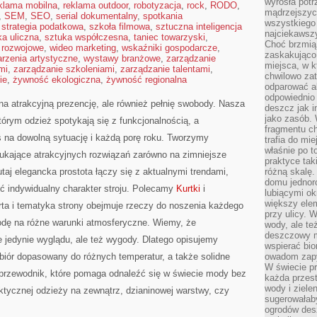
wyrosła pot
klama mobilna
,
reklama outdoor
,
robotyzacja
,
rock
,
RODO
,
mądrzejszyc
,
SEM
,
SEO
,
serial dokumentalny
,
spotkania
wszystkiego 
,
strategia podatkowa
,
szkoła filmowa
,
sztuczna inteligencja
najciekawsz
ka uliczna
,
sztuka współczesna
,
taniec towarzyski
,
Choć brzmią 
 rozwojowe
,
wideo marketing
,
wskaźniki gospodarcze
,
zaskakująco 
rzenia artystyczne
,
wystawy branżowe
,
zarządzanie
miejsca, w 
mi
,
zarządzanie szkoleniami
,
zarządzanie talentami
,
chwilowo za
ie
,
żywność ekologiczna
,
żywność regionalna
odparować a
odpowiednio 
 na atrakcyjną prezencję, ale również pełnię swobody. Nasza
deszcz jak i
jako zasób.
tórym odzież spotykają się z funkcjonalnością, a
fragmentu ch
 na dowolną sytuację i każdą porę roku. Tworzymy
trafia do mi
właśnie po t
szukające atrakcyjnych rozwiązań zarówno na zimniejsze
praktyce tak
 tutaj elegancka prostota łączy się z aktualnymi trendami,
różną skalę.
domu jednor
 indywidualny charakter stroju. Polecamy
Kurtki
i
lubiącymi o
większy elem
rta i tematyka strony obejmuje rzeczy do noszenia każdego
przy ulicy. 
modę na różne warunki atmosferyczne. Wiemy, że
wody, ale te
deszczowy m
 jedynie wyglądu, ale też wygody. Dlatego opisujemy
wspierać bio
ubiór dopasowany do różnych temperatur, a także solidne
owadom zapy
W świecie p
o przewodnik, które pomaga odnaleźć się w świecie mody bez
każda przest
wody i ziele
ktycznej odzieży na zewnątrz, dzianinowej warstwy, czy
sugerowałaby
ogrodów des