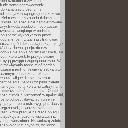
rzeba szukania rozwiązań
h niż samo odprowadzanie
do kanalizacji. Jednym z
ych pomysłów są ogrody deszczowe.
efektownie, ich zasada działania jest
prosta. To specjalnie zaprojektowane
których woda opadowa może zostać
trzymana, wsiąknąć w podłoże,
lbo zostać wykorzystana przez
dobrane rośliny. Zamiast traktować
ntruza, ogród deszczowy przyjmuje go
 Woda z dachu, podjazdu czy
odnika nie znika od razu w rurach, ale
ejsca, które zostało przygotowane
o, by ją przyjąć i zagospodarować. W
ie rozwiązania mogą mieć bardzo
 Czasem jest to niewielka niecka przy
odzinnym, obsadzona roślinami
kresową wilgoć. Innym razem to
ent osiedla, parku czy pasa zieleni
Ważne jest nie tylko samo zatrzymanie
ż poprawa jakości otoczenia. Ogród
oże chłodzić przestrzeń w upalne dni,
różnorodność, dawać schronienie
lającym i po prostu wyglądać dobrze.
rzegrzanych, utwardzonych miast
rzeń, która pracuje na rzecz obiegu
ni, zyskuje znaczenie większe, niż
 jej powierzchnia. Największą zaletą
zczowych jest chyba to, że łączą