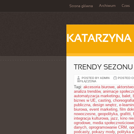
Archiwum
Czas
Strona główna
KATARZYNA
TRENDY SEZONU
POSTED BY ADMIN
POSTED ON
WYŁĄCZONA
Tagi:
akcesoria biurowe
,
aktorstwo
analiza trendów
,
animacje społecz
automatyzacja marketingu
,
balet
,
biznes w UE
,
casting
,
choreografi
publiczna
,
design wnętrz
,
e-learni
biurowa
,
event marketing
,
film do
nowoczesne
,
geopolityka
,
grafitti
,
integracja kulturowa
,
jazz
,
kino ni
ogrodowe
,
media społecznościowe 
danych
,
oprogramowanie CRM
,
op
podcasty
,
pokazy mody
,
polityka 