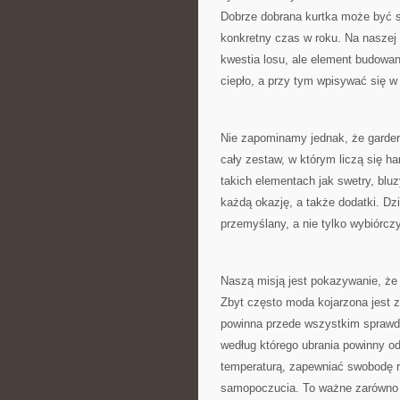
Dobrze dobrana kurtka może być s
konkretny czas w roku. Na naszej 
kwestia losu, ale element budowa
ciepło, a przy tym wpisywać się 
Nie zapominamy jednak, że gardero
cały zestaw, w którym liczą się h
takich elementach jak swetry, blu
każdą okazję, a także dodatki. D
przemyślany, a nie tylko wybiórczy
Naszą misją jest pokazywanie, że
Zbyt często moda kojarzona jest
powinna przede wszystkim sprawdz
według którego ubrania powinny od
temperaturą, zapewniać swobodę 
samopoczucia. To ważne zarówno w