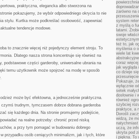
powierzchnia
portowa, praktyczna, elegancka albo stworzona na
doprowadzany
zarówno na o
stronie pokazujemy, że wybór odpowiedniego okrycia to nie
przesuszenie
nia stylu. Kurtka może podkreślać osobowość, zapewniać
system reten
z myślą o fu
w aktualne tendencje modowe.
latami. Zrob
swoje właści
estetycznym
też to, jak
ba to znacznie więcej niż pojedynczy element stroju. To
myślenia o o
wiele lat kw
armonia. Dlatego nasza strona koncentruje się również na
abstrakcyjn
coraz więce
zy, podstawowe części garderoby, uniwersalne ubrania na
jak wygląda i
zięki temu użytkownik może spojrzeć na modę w sposób
co dzieje si
przesunięcie
.
Pokazuje, że
wyłącznie od
setek małyc
dosłownie i
 odzież może być efektowna, a jednocześnie praktyczna.
również ogro
szybciej roz
 z czymś trudnym, tymczasem dobrze dobrana garderoba
praktyce, a 
ać się każdego dnia. Na stronie promujemy podejście,
Dorośli zacz
widzą, że mo
powiadać na realne potrzeby: chronić przed niską
natychmiast 
ruchów, a przy tym pomagać w budowaniu dobrego
uczą, że inf
ukryta pod 
 przypadku osób ceniących minimalizm, jak i tych, które
i piękna. To