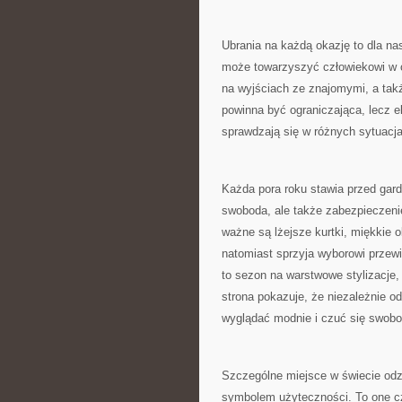
Ubrania na każdą okazję to dla na
może towarzyszyć człowiekowi w 
na wyjściach ze znajomymi, a ta
powinna być ograniczająca, lecz e
sprawdzają się w różnych sytuacj
Każda pora roku stawia przed gard
swoboda, ale także zabezpieczeni
ważne są lżejsze kurtki, miękkie 
natomiast sprzyja wyborowi przewi
to sezon na warstwowe stylizacje
strona pokazuje, że niezależnie o
wyglądać modnie i czuć się swobo
Szczególne miejsce w świecie odz
symbolem użyteczności. To one czę