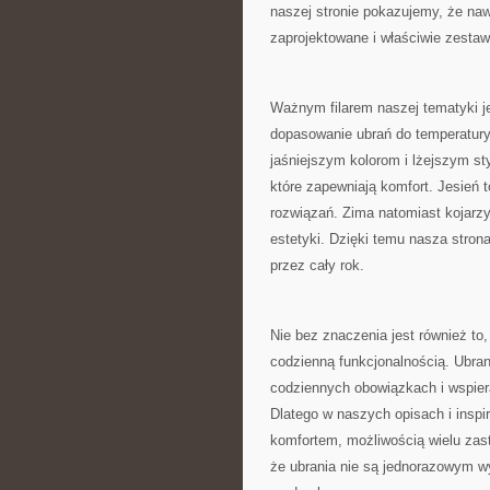
naszej stronie pokazujemy, że naw
zaprojektowane i właściwie zestaw
Ważnym filarem naszej tematyki j
dopasowanie ubrań do temperatury
jaśniejszym kolorom i lżejszym sty
które zapewniają komfort. Jesień 
rozwiązań. Zima natomiast kojarzy
estetyki. Dzięki temu nasza strona
przez cały rok.
Nie bez znaczenia jest również to
codzienną funkcjonalnością. Ubr
codziennych obowiązkach i wspier
Dlatego w naszych opisach i inspir
komfortem, możliwością wielu zast
że ubrania nie są jednorazowym wy