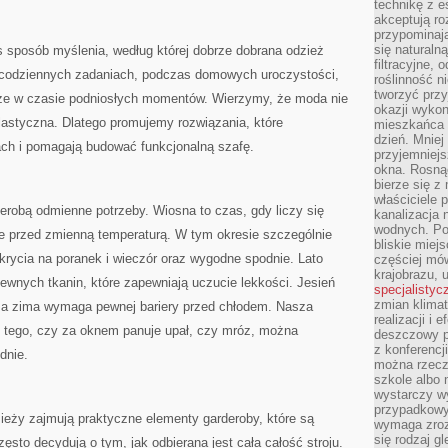
technikę z e
akceptują ro
przypominają 
się naturaln
s sposób myślenia, według której dobrze dobrana odzież
filtracyjne,
codziennych zadaniach, podczas domowych uroczystości,
roślinność 
tworzyć przy
kże w czasie podniosłych momentów. Wierzymy, że moda nie
okazji wykon
lastyczna. Dlatego promujemy rozwiązania, które
mieszkańca l
dzień. Mniej
ach i pomagają budować funkcjonalną szafę.
przyjemniejs
okna. Rosną
bierze się z 
właściciele 
erobą odmienne potrzeby. Wiosna to czas, gdy liczy się
kanalizacja 
wodnych. Po
e przed zmienną temperaturą. W tym okresie szczególnie
bliskie miej
okrycia na poranek i wieczór oraz wygodne spodnie. Lato
częściej mów
krajobrazu, 
ewnych tkanin, które zapewniają uczucie lekkości. Jesień
specjalistyc
zmian klimat
, a zima wymaga pewnej bariery przed chłodem. Nasza
realizacji i 
d tego, czy za oknem panuje upał, czy mróz, można
deszczowy p
z konferencj
dnie.
można rzecz
szkole albo 
wystarczy wy
przypadkowy
ieży zajmują praktyczne elementy garderoby, które są
wymaga zroz
się rodzaj g
sto decydują o tym, jak odbierana jest cała całość stroju.