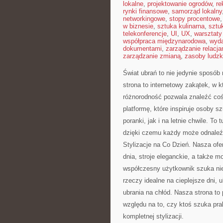
lokalne
,
projektowanie ogrodów
,
re
rynki finansowe
,
samorząd lokalny
networkingowe
,
stopy procentowe
w biznesie
,
sztuka kulinarna
,
sztu
telekonferencje
,
UI
,
UX
,
warsztaty
współpraca międzynarodowa
,
wyda
dokumentami
,
zarządzanie relacja
zarządzanie zmianą
,
zasoby ludzk
Świat ubrań to nie jedynie sposób
strona to internetowy zakątek, w k
różnorodność pozwala znaleźć coś
platformę, które inspiruje osoby 
poranki, jak i na letnie chwile. To
dzięki czemu każdy może odnaleźć
Stylizacje na Co Dzień. Nasza ofe
dnia, stroje eleganckie, a także 
współczesny użytkownik szuka nie
rzeczy idealne na cieplejsze dni, 
ubrania na chłód. Nasza strona t
względu na to, czy ktoś szuka pra
kompletnej stylizacji.