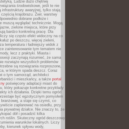
stetyką. Ludzie dużo chętniej
związania środowiskowe, jeśli te nie
infrastruktury awaryjnej, tylko stają
ą częścią krajobrazu. Żwir, warstwy
 odpowiednio dobrane podłoże i
nie muszą wyglądać technicznie. Mogą
jazne, zielone miejsca, które przy
ują bardzo konkretną pracę. Dla
iczy się często efekt widoczny na co
 kałuż po deszczu, więcej zieleni,
za temperatura i ładniejszy widok z
ce zainteresowanie tym tematem nie
mody, lecz z praktyki. Miasta i
posesji zaczynają rozumieć, że sama
nie rozwiąże wszystkich problemów
trzebne są rozwiązania rozproszone,
sca, w którym spada deszcz. Coraz
i o tym samorząd, architekci
urbaniści i mieszkańcy, a także
portal
zny
poświęcony adaptacji miast do
u, który pokazuje konkretne przykłady
efekty ich działania. Dzięki temu ogród
rzestaje być egzotycznym pomysłem
i branżowej, a staje się czymś, co
ywiście zaplanować na osiedlu, przy
na prywatnej działce. Nie znaczy to, że
kopać dół i posadzić kilka
ch roślin. Skuteczny ogród deszczowy
umienia warunków lokalnych. Liczy
leby, kierunek spływu wody,