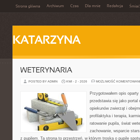
Archiwum
Czas
Dla mnie
Redakcja
Strona główna
Śmiać
KATARZYNA
WETERYNARIA
POSTED BY ADMIN
KWI - 2 - 2026
MOŻLIWOŚĆ KOMENTOWAN
Przygotowałem opis oparty 
przedstawia się jako portal
opiekunów zwierząt i obejmu
profilaktyka i terapia, karm
ratowanie pupila, świat wete
zachowanie, wsparcie stars
z pupilem. Ta strona to przestrzeń, w którym troska o pupile spot