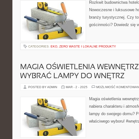
Rozkwit budownictwa hotel
Nowoczesne i luksusowe ho
branży turystycznej. Czy t
gościnności? Dowiedz się w
CATEGORIES:
EKO, ZERO WASTE I LOKALNE PRODUKTY
MAGIA OŚWIETLENIA WEWNĘTRZ
WYBRAĆ LAMPY DO WNĘTRZ
POSTED BY ADMIN
MAR - 2 - 2025
MOŻLIWOŚĆ KOMENTOWAN
Magia oświetlenia wewnętrz
nabiera charakteru i atmos
lampy do swojego domu? P
właściwego wyboru! #wnętr