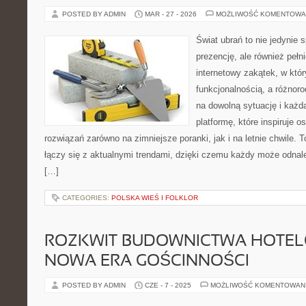
POSTED BY ADMIN
MAR - 27 - 2026
MOŻLIWOŚĆ KOMENTOWA
Świat ubrań to nie jedynie 
prezencję, ale również pełn
internetowy zakątek, w któ
funkcjonalnością, a różnor
na dowolną sytuację i każd
platformę, które inspiruje 
rozwiązań zarówno na zimniejsze poranki, jak i na letnie chwile. T
łączy się z aktualnymi trendami, dzięki czemu każdy może odnal
[…]
CATEGORIES:
POLSKA WIEŚ I FOLKLOR
ROZKWIT BUDOWNICTWA HOTEL
NOWA ERA GOŚCINNOŚCI
POSTED BY ADMIN
CZE - 7 - 2025
MOŻLIWOŚĆ KOMENTOWAN