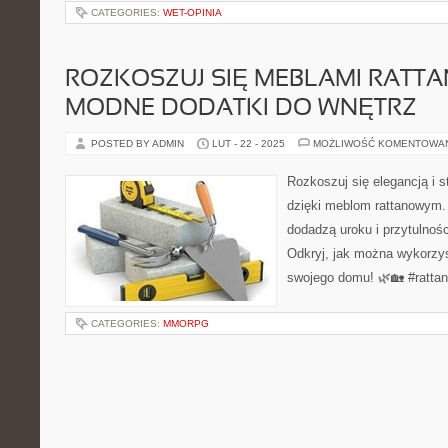
CATEGORIES:
WET-OPINIA
ROZKOSZUJ SIĘ MEBLAMI RATT
MODNE DODATKI DO WNĘTRZ
POSTED BY ADMIN
LUT - 22 - 2025
MOŻLIWOŚĆ KOMENTOWA
Rozkoszuj się elegancją i 
dzięki meblom rattanowym. 
dodadzą uroku i przytulno
Odkryj, jak można wykorzys
swojego domu! 🌿🏡 #ratta
CATEGORIES:
MMORPG