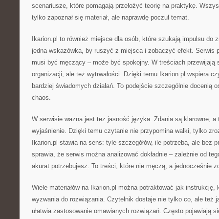
scenariusze, które pomagają przełożyć teorię na praktykę. Wszyst
tylko zapoznał się materiał, ale naprawdę poczuł temat.
Ikarion.pl to również miejsce dla osób, które szukają impulsu d
jedna wskazówka, by ruszyć z miejsca i zobaczyć efekt. Serwis 
musi być męczący – może być spokojny. W treściach przewijają s
organizacji, ale też wytrwałości. Dzięki temu Ikarion.pl wspiera c
bardziej świadomych działań. To podejście szczególnie docenią os
chaos.
W serwisie ważna jest też jasność języka. Zdania są klarowne, a t
wyjaśnienie. Dzięki temu czytanie nie przypomina walki, tylko zr
Ikarion.pl stawia na sens: tyle szczegółów, ile potrzeba, ale bez p
sprawia, że serwis można analizować dokładnie – zależnie od teg
akurat potrzebujesz. To treści, które nie męczą, a jednocześnie z
Wiele materiałów na Ikarion.pl można potraktować jak instrukcję,
wyzwania do rozwiązania. Czytelnik dostaje nie tylko co, ale też 
ułatwia zastosowanie omawianych rozwiązań. Często pojawiają się