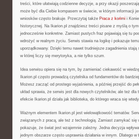
treści, które ułatwiają codzienne decyzje, a przy okazji poszerzaj
może być dla Ciebie kompasem w świecie, w którym informacji je
wniosków często brakuje. Przeczytaj także
Praca z końmi
i Konie
historycznej. Na Ikarion.pl znajdziesz treści pisane z myślą o tym
jednocześnie konkretne. Zamiast pustych fraz pojawiają się tu pod
wdrożyć w realnym życiu. Serwis stawia na logikę i pokazuje te
uporządkowany. Dzięki temu nawet trudniejsze zagadnienia stają s
w której liczy się merytoryka, a nie tylko szum.
Idea serwisu opiera się na tym, by zamieniać ciekawość w wiedzę
Ikarion.pl często prowadzą czytelnika od fundamentów do bardz
Możesz zacząć od prostego wyjaśnienia, a później przejść do peł
układ sprawia, że serwis jest dla nowych czytelników, ale też dla
efekcie Ikarion.pl działa jak biblioteka, do którego wraca się wted
Ważnym elementem Ikarion.pl jest wielowątkowość tematów. Ser
związanych z pracą, ale też z technologią. Zamiast zamykać się w 
pokazuje, że świat jest wzajemnie zależny. Jedna decyzja wpływ
jednym obszarze często usprawnia działania w innym. Dlatego w t