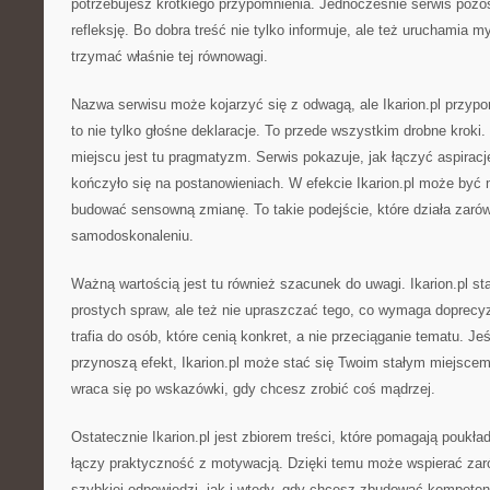
potrzebujesz krótkiego przypomnienia. Jednocześnie serwis pozo
refleksję. Bo dobra treść nie tylko informuje, ale też uruchamia myś
trzymać właśnie tej równowagi.
Nazwa serwisu może kojarzyć się z odwagą, ale Ikarion.pl przyp
to nie tylko głośne deklaracje. To przede wszystkim drobne kroki
miejscu jest tu pragmatyzm. Serwis pokazuje, jak łączyć aspiracj
kończyło się na postanowieniach. W efekcie Ikarion.pl może być
budować sensowną zmianę. To takie podejście, które działa zarów
samodoskonaleniu.
Ważną wartością jest tu również szacunek do uwagi. Ikarion.pl st
prostych spraw, ale też nie upraszczać tego, co wymaga doprecy
trafia do osób, które cenią konkret, a nie przeciąganie tematu. Jeśl
przynoszą efekt, Ikarion.pl może stać się Twoim stałym miejscem.
wraca się po wskazówki, gdy chcesz zrobić coś mądrzej.
Ostatecznie Ikarion.pl jest zbiorem treści, które pomagają poukła
łączy praktyczność z motywacją. Dzięki temu może wspierać za
szybkiej odpowiedzi, jak i wtedy, gdy chcesz zbudować kompetencj