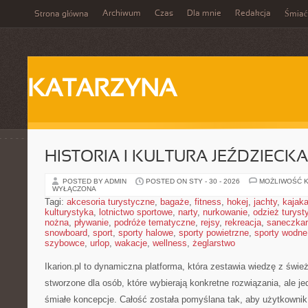
Archiwum
Czas
Dla mnie
Redakcja
Strona główna
Śmiać
KATARZYNA
HISTORIA I KULTURA JEŹDZIECKA
POSTED BY ADMIN
POSTED ON STY - 30 - 2026
MOŻLIWOŚĆ 
WYŁĄCZONA
Tagi:
akcesoria turystyczne
,
bagaże
,
fitness
,
hokej
,
jachty
,
kajak
kulturystyka
,
lotnictwo sportowe
,
narty
,
nurkowanie
,
odzież turyst
nożna
,
pływanie
,
podróże tematyczne
,
rejsy
,
rekreacja
,
saneczka
snowboard
,
sport
,
sporty halowe
,
sporty powietrzne
,
sporty wodne
szybowce
,
urlop
,
wakacje
,
wellness
,
żeglarstwo
Ikarion.pl to dynamiczna platforma, która zestawia wiedzę z świ
stworzone dla osób, które wybierają konkretne rozwiązania, ale 
śmiałe koncepcje. Całość została pomyślana tak, aby użytkownik i