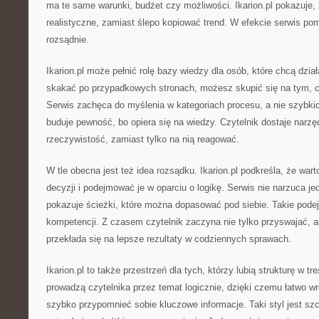
ma te same warunki, budżet czy możliwości. Ikarion.pl pokazuje,
realistyczne, zamiast ślepo kopiować trend. W efekcie serwis 
rozsądnie.
Ikarion.pl może pełnić rolę bazy wiedzy dla osób, które chcą dzia
skakać po przypadkowych stronach, możesz skupić się na tym, c
Serwis zachęca do myślenia w kategoriach procesu, a nie szybki
buduje pewność, bo opiera się na wiedzy. Czytelnik dostaje narzę
rzeczywistość, zamiast tylko na nią reagować.
W tle obecna jest też idea rozsądku. Ikarion.pl podkreśla, że war
decyzji i podejmować je w oparciu o logikę. Serwis nie narzuca jed
pokazuje ścieżki, które można dopasować pod siebie. Takie pode
kompetencji. Z czasem czytelnik zaczyna nie tylko przyswajać, al
przekłada się na lepsze rezultaty w codziennych sprawach.
Ikarion.pl to także przestrzeń dla tych, którzy lubią strukturę w tr
prowadzą czytelnika przez temat logicznie, dzięki czemu łatwo wr
szybko przypomnieć sobie kluczowe informacje. Taki styl jest sz