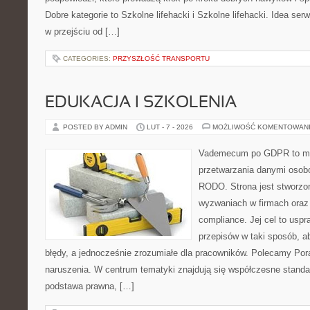
Dobre kategorie to Szkolne lifehacki i Szkolne lifehacki. Idea ser
w przejściu od […]
CATEGORIES:
PRZYSZŁOŚĆ TRANSPORTU
EDUKACJA I SZKOLENIA
POSTED BY ADMIN
LUT - 7 - 2026
MOŻLIWOŚĆ KOMENTOWAN
Vademecum po GDPR to miej
przetwarzania danymi osob
RODO. Strona jest stworzo
wyzwaniach w firmach oraz 
compliance. Jej cel to usp
przepisów w taki sposób, ab
błędy, a jednocześnie zrozumiałe dla pracowników. Polecamy Porad
naruszenia. W centrum tematyki znajdują się współczesne standa
podstawa prawna, […]