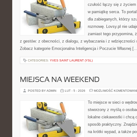
czułość łączy się z życiem
w pamiątkę serca. To portal
dla zabieganych, którzy sz
rozmowę. Lovsy.pl nie udaje
zamiast tego przypomina, że
z gestów: z obecności, z dialogu, z wybaczania i z wdzięczności
Zobacz kategorie Emocjonalna Inteligencja i Poczucie Własnej […
CATEGORIES:
YVES SAINT LAURENT (YSL)
MIEJSCA NA WEEKEND
POSTED BY ADMIN
LUT - 5 - 2026
MOŻLIWOŚĆ KOMENTOWAN
To miejsce w sieci o wędro
stworzony z myślą o osobac
lokalne ciekawostki i chcą
sposób praktyczny. Znajdzie
na krótki wypad, a także p