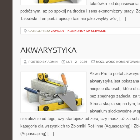
taksówka: od dopasowania p
podróżnym, aż po spokój na drodze i sens ekonomiczny pracy. Z
Taksówki. Ten portal opisuje taxi nie jako zwykły wóz, […]
CATEGORIES:
ZAWODY I KONKURSY MYŚLIWSKIE
AKWARYSTYKA
POSTED BY ADMIN
LUT - 2 - 2026
MOŻLIWOŚĆ KOMENTOWAN
Akwa-Pro to portal akwarys
akwarystyka jest pokazana 
miejsce dla osób, które ch
bez zbędnego zadęcia, za t
Strona skupia się na tym, 
akwarium słodkowodne w s
niezależnie od tego, czy startujesz od zera, czy masz już za so
kategorie dla wszystkich to Zbiorniki Roślinne (Aquascaping) i Zbi
(Aquascaping) […]