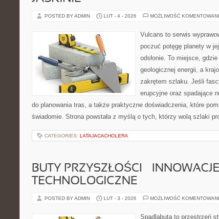
POSTED BY ADMIN
LUT - 4 - 2026
MOŻLIWOŚĆ KOMENTOWAN
Vulcans to serwis wyprawow
poczuć potęgę planety w jej
odsłonie. To miejsce, gdzie 
geologicznej energii, a kra
zakrętem szlaku. Jeśli fasc
erupcyjne oraz spadające nu
do planowania tras, a także praktyczne doświadczenia, które po
świadomie. Strona powstała z myślą o tych, którzy wolą szlaki p
CATEGORIES:
LATAJACACHOLERA
BUTY PRZYSZŁOŚCI – INNOWACJ
TECHNOLOGICZNE
POSTED BY ADMIN
LUT - 3 - 2026
MOŻLIWOŚĆ KOMENTOWAN
Spadlabuta to przestrzeń st