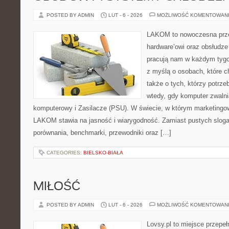
POSTED BY ADMIN
LUT - 6 - 2026
MOŻLIWOŚĆ KOMENTOWAN
LAKOM to nowoczesna prze
hardware’owi oraz obsłudze
pracują nam w każdym tygo
z myślą o osobach, które 
także o tych, którzy potrze
wtedy, gdy komputer zwalnia
komputerowy i Zasilacze (PSU). W świecie, w którym marketingowe
LAKOM stawia na jasność i wiarygodność. Zamiast pustych slog
porównania, benchmarki, przewodniki oraz […]
CATEGORIES:
BIELSKO-BIAŁA
MIŁOŚĆ
POSTED BY ADMIN
LUT - 6 - 2026
MOŻLIWOŚĆ KOMENTOWAN
Lovsy.pl to miejsce przepe