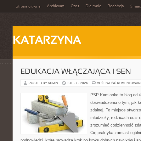
Archiwum
Czas
Dla mnie
Redakcja
Strona główna
Śmiać
KATARZYNA
EDUKACJA WŁĄCZAJĄCA I SEN
POSTED BY ADMIN
LUT - 7 - 2026
MOŻLIWOŚĆ KOMENTOWAN
PSP Kamionka to blog eduk
doświadczenia o tym, jak k
zdalnej. To miejsce stworzo
młodzieży, rodzicach oraz 
zrozumieć codzienność zdaln
Cię praktyka zamiast ogólni
podpowiedzi, które prowadzą krok po kroku dobrych nawyków i s