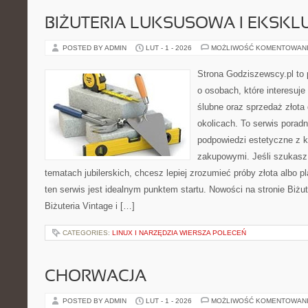
BIŻUTERIA LUKSUSOWA I EKSK
POSTED BY ADMIN
LUT - 1 - 2026
MOŻLIWOŚĆ KOMENTOWAN
Strona Godziszewscy.pl to 
o osobach, które interesuje
ślubne oraz sprzedaż złota
okolicach. To serwis poradn
podpowiedzi estetyczne z
zakupowymi. Jeśli szukasz
tematach jubilerskich, chcesz lepiej zrozumieć próby złota albo p
ten serwis jest idealnym punktem startu. Nowości na stronie Biżut
Biżuteria Vintage i […]
CATEGORIES:
LINUX I NARZĘDZIA WIERSZA POLECEŃ
CHORWACJA
POSTED BY ADMIN
LUT - 1 - 2026
MOŻLIWOŚĆ KOMENTOWAN