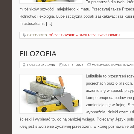
To przestrzeń dla tych, któr
miłośników przygód i miejskiego klimatu. Przeczytaj także Przedsi
Rolnictwo i ekologia. Lubelszczyzna potrafi zaskakiwać: raz kus
miasteczkami, […]
CATEGORIES:
GÓRY ETIOPSKIE – DACH AFRYKI WSCHODNIEJ
FILOZOFIA
POSTED BY ADMIN
LUT - 5 - 2026
MOŻLIWOŚĆ KOMENTOWAN
Lulitulisie to przestrzeń r
pociechach oraz o bliskich,
uczenie się w sposób przyj
kompetencje są podawane ja
zamieniają się w frajdę. St
wyobraźnią, dzięki czemu 
ścieżki i wybierać to, co najbardziej wciąga. Polecamy Język pols
ideą jest stworzenie życzliwej przestrzeni, w której poznawanie o