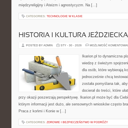
międzyreligijny i Ateizm i agnostycyzm. Na […]
CATEGORIES:
TECHNOLOGIE W KLASIE
HISTORIA I KULTURA JEŹDZIECKA
POSTED BY ADMIN
STY - 30 - 2026
MOŻLIWOŚĆ KOMENTOWA
Ikarion.pl to dynamiczna pl
wiedzę z świeżym spojrzen
dla osób, które wybierają k
jednocześnie chcą testowa
została pomyślana tak, aby 
docierał do treści, które uł
przy okazji poszerzają perspektywę. Ikarion.pl może być dla Ci
którym informacji jest dużo, ale sensownych wniosków często bra
Praca z końmi i Konie w […]
CATEGORIES:
ZDROWIE I BEZPIECZEŃSTWO W PODRÓŻY