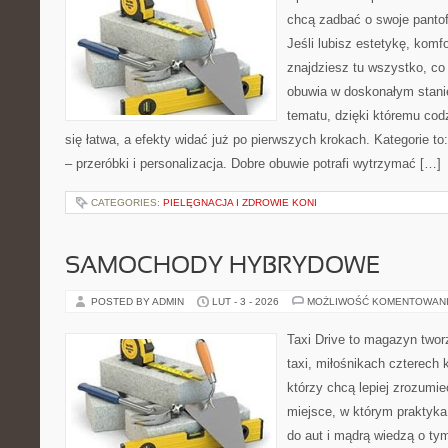
chcą zadbać o swoje pantof
Jeśli lubisz estetykę, komfo
znajdziesz tu wszystko, co
obuwia w doskonałym stanie
tematu, dzięki któremu cod
się łatwa, a efekty widać już po pierwszych krokach. Kategorie t
– przeróbki i personalizacja. Dobre obuwie potrafi wytrzymać […]
CATEGORIES:
PIELĘGNACJA I ZDROWIE KONI
SAMOCHODY HYBRYDOWE
POSTED BY ADMIN
LUT - 3 - 2026
MOŻLIWOŚĆ KOMENTOWAN
Taxi Drive to magazyn twor
taxi, miłośnikach czterech 
którzy chcą lepiej zrozumi
miejsce, w którym praktyk
do aut i mądrą wiedzą o ty