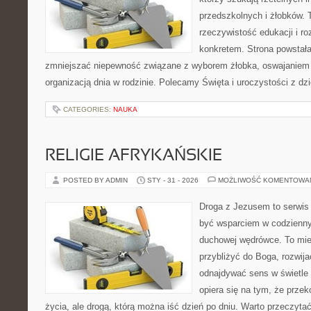
przedszkolnych i żłobków. T
rzeczywistość edukacji i ro
konkretem. Strona powstała 
zmniejszać niepewność związane z wyborem żłobka, oswajaniem s
organizacją dnia w rodzinie. Polecamy Święta i uroczystości z dz
CATEGORIES:
NAUKA
RELIGIE AFRYKAŃSKIE
POSTED BY ADMIN
STY - 31 - 2026
MOŻLIWOŚĆ KOMENTOWA
Droga z Jezusem to serwis 
być wsparciem w codzienn
duchowej wędrówce. To miej
przybliżyć do Boga, rozwij
odnajdywać sens w świetle 
opiera się na tym, że przek
życia, ale drogą, którą można iść dzień po dniu. Warto przeczyta