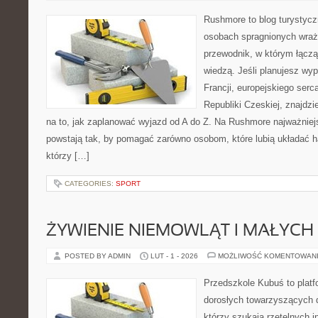
Rushmore to blog turystycz
osobach spragnionych wraż
przewodnik, w którym łączą
wiedzą. Jeśli planujesz wyp
Francji, europejskiego serca
Republiki Czeskiej, znajdz
na to, jak zaplanować wyjazd od A do Z. Na Rushmore najważniejs
powstają tak, by pomagać zarówno osobom, które lubią układać h
którzy […]
CATEGORIES:
SPORT
ŻYWIENIE NIEMOWLĄT I MAŁYCH 
POSTED BY ADMIN
LUT - 1 - 2026
MOŻLIWOŚĆ KOMENTOWAN
Przedszkole Kubuś to plat
dorosłych towarzyszących 
którzy szukają rzetelnych i