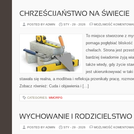
CHRZEŚCIJAŃSTWO NA ŚWIECIE
POSTED BY ADMIN
STY - 29 - 2026
MOŻLIWOŚĆ KOMENTOWA
To miejsce stworzone z myś
pomaga pogłębiać bliskość
chwilach. Strona jest przes
bardziej świadomie żyją wiar
także wtedy, gdy życie staw
jest ukierunkowywać w tak
stawała się realna, a modlitwa i refleksja przenikały pracę, rozmow
Zobacz również: Cuda i objawienia i […]
CATEGORIES:
MMORPG
WYCHOWANIE I RODZICIELSTWO
POSTED BY ADMIN
STY - 29 - 2026
MOŻLIWOŚĆ KOMENTOWA