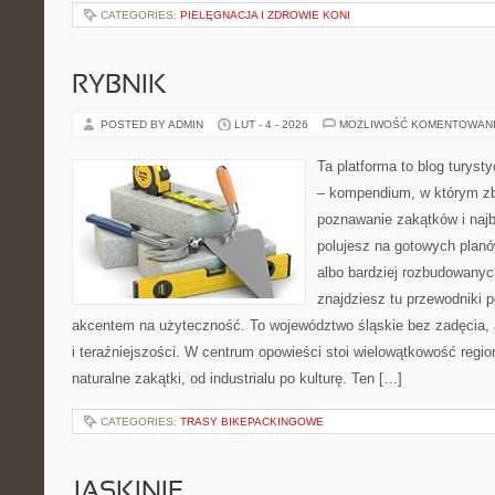
CATEGORIES:
PIELĘGNACJA I ZDROWIE KONI
RYBNIK
POSTED BY ADMIN
LUT - 4 - 2026
MOŻLIWOŚĆ KOMENTOWAN
Ta platforma to blog turys
– kompendium, w którym zb
poznawanie zakątków i najb
polujesz na gotowych plan
albo bardziej rozbudowanyc
znajdziesz tu przewodniki 
akcentem na użyteczność. To województwo śląskie bez zadęcia, al
i teraźniejszości. W centrum opowieści stoi wielowątkowość regi
naturalne zakątki, od industrialu po kulturę. Ten […]
CATEGORIES:
TRASY BIKEPACKINGOWE
JASKINIE