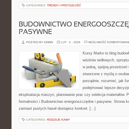
CATEGORIES:
TRENDY I PRZYSZŁOŚĆ
BUDOWNICTWO ENERGOOSZCZĘ
PASYWNE
POSTED BY ADMIN
LUT - 2 - 2026
MOŻLIWOŚĆ KOMENTOWAN
Kursy Marko to blog budowl
wózków widłowych, sprzętu
w jedną, spójną przestrzeń
stworzone z myślą o osobac
porządnie, rozumieć, jak fu
podejmować lepsze decyzje
eksploatacja maszyn, planowanie prac czy selekcja materiałów.
formalności i Budownictwo energooszczędne i pasywne. Strona ko
zamiast pustych haseł dostajesz konkret. […]
CATEGORIES:
RODZAJE KAWY