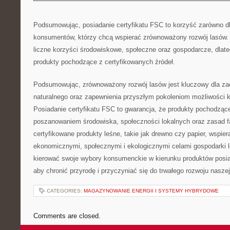
Podsumowując, posiadanie certyfikatu ⁢FSC to korzyść zarówno dla f
konsumentów, którzy chcą wspierać zrównoważony rozwój lasów. T
liczne korzyści środowiskowe, społeczne oraz gospodarcze, dlat
produkty pochodzące z certyfikowanych źródeł.
Podsumowując, zrównoważony rozwój lasów jest kluczowy dla za
naturalnego oraz zapewnienia przyszłym pokoleniom możliwości ko
Posiadanie certyfikatu FSC to gwarancja, że produkty pochodzące
poszanowaniem środowiska, ⁣społeczności lokalnych oraz zasad fa
certyfikowane produkty leśne, takie jak drewno⁣ czy⁢ papier, wsp
ekonomicznymi, społecznymi i ekologicznymi celami gospodarki le
kierować swoje wybory konsumenckie w kierunku produktów posiad
aby chronić przyrodę i przyczyniać się do ‍trwałego rozwoju naszej 
CATEGORIES:
MAGAZYNOWANIE ENERGII I SYSTEMY HYBRYDOWE
Comments are closed.