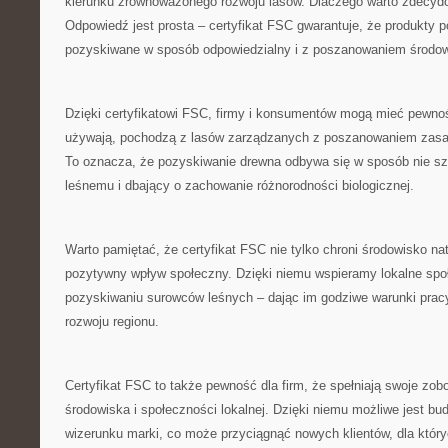
kierunku zrównoważonego rozwoju lasów. Dlaczego⁣ warto zdecydo
Odpowiedź jest prosta – certyfikat‍ FSC gwarantuje, że produkty
pozyskiwane w sposób odpowiedzialny i z poszanowaniem środow
Dzięki certyfikatowi FSC, firmy⁤ i‍ konsumentów mogą mieć pewnoś
używają,⁣ pochodzą z lasów zarządzanych z poszanowaniem zas
To ‌oznacza, że pozyskiwanie drewna odbywa się w sposób nie s
leśnemu i dbający o zachowanie różnorodności biologicznej.
Warto pamiętać, że certyfikat ‌FSC nie ‌tylko chroni środowisko nat
pozytywny wpływ społeczny. Dzięki niemu‍ wspieramy lokalne społ
pozyskiwaniu surowców leśnych – dając im godziwe warunki pracy
rozwoju regionu.
Certyfikat FSC to także ⁣pewność dla ⁤firm, że spełniają swoje z
środowiska i społeczności lokalnej. Dzięki niemu możliwe jest b
wizerunku marki, co może przyciągnąć nowych klientów, dla któr