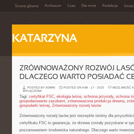
Archiwum
Czas
Dla mnie
Redakcja
Strona główna
Śmiać
KATARZYNA
ZRÓWNOWAŻONY ROZWÓJ LASÓ
DLACZEGO WARTO POSIADAĆ CE
POSTED BY ADMIN
POSTED ON KWI - 17 - 2025
MOŻLIWOŚĆ 
WYŁĄCZONA
Tagi:
certyfikat FSC
,
ekologia leśna
,
ochrona przyrody
,
ochrona ś
gospodarowanie zasobami
,
zrównoważona produkcja drewna
,
zró
gospodarki leśnej
,
Zrównoważony rozwój lasów
Zrównoważony rozwój⁣ lasów jest niezwykle ‌istotny​ dla przyszłości
certyfikatu FSC to gwarancja, że drzewa zostały pozyskane w sp
poszanowaniem środowiska naturalnego.‍ Dlaczego warto inwestow