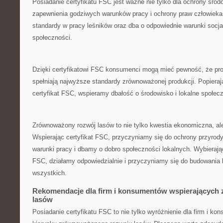
Posiadanie⁢ certyfikatu FSC jest ważne nie tylko dla ochrony środ
zapewnienia godziwych warunków pracy i ochrony praw człowiek
standardy w pracy leśników oraz dba ​o odpowiednie warunki socja
społeczności.
Dzięki certyfikatowi FSC konsumenci mogą mieć pewność, że⁤ pr
spełniają najwyższe ⁢standardy zrównoważonej⁣ produkcji. Popieraj
certyfikat FSC, wspieramy dbałość o środowisko i lokalne⁢ społec
Zrównoważony rozwój lasów to nie ⁢tylko kwestia ekonomiczna, a
Wspierając certyfikat FSC, przyczyniamy się ‌do ochrony ⁤przyro
warunki pracy i dbamy o⁣ dobro społeczności lokalnych. Wybierając
FSC, ​działamy odpowiedzialnie i przyczyniamy się do‍ budowania 
wszystkich.
Rekomendacje dla firm i konsumentów wspierających
lasów
Posiadanie certyfikatu FSC to nie tylko wyróżnienie ‍dla firm i ko