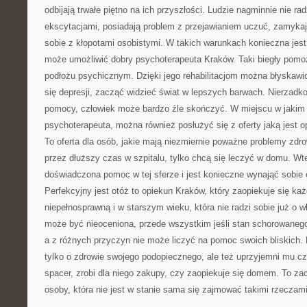
odbijają trwałe piętno na ich przyszłości. Ludzie nagminnie nie ra
ekscytacjami, posiadają problem z przejawianiem uczuć, zamykają
sobie z kłopotami osobistymi. W takich warunkach konieczna jes
może umożliwić dobry psychoterapeuta Kraków. Taki biegły pom
podłożu psychicznym. Dzięki jego rehabilitacjom można błyskawi
się depresji, zacząć widzieć świat w lepszych barwach. Nierzadko
pomocy, człowiek może bardzo źle skończyć. W miejscu w jakim 
psychoterapeuta, można również posłużyć się z oferty jaką jest 
To oferta dla osób, jakie mają niezmiernie poważne problemy zdr
przez dłuższy czas w szpitalu, tylko chcą się leczyć w domu. Wt
doświadczona pomoc w tej sferze i jest konieczne wynająć sobi
Perfekcyjny jest otóż to opiekun Kraków, który zaopiekuje się ka
niepełnosprawną i w starszym wieku, która nie radzi sobie już o 
może być nieoceniona, przede wszystkim jeśli stan schorowanego
a z różnych przyczyn nie może liczyć na pomoc swoich bliskich. 
tylko o zdrowie swojego podopiecznego, ale też uprzyjemni mu c
spacer, zrobi dla niego zakupy, czy zaopiekuje się domem. To za
osoby, która nie jest w stanie sama się zajmować takimi rzeczami