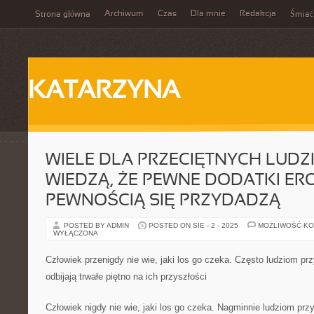
Archiwum
Czas
Dla mnie
Redakcja
Strona główna
Śmiać
KATARZYNA
WIELE DLA PRZECIĘTNYCH LUDZI
WIEDZĄ, ŻE PEWNE DODATKI ER
PEWNOŚCIĄ SIĘ PRZYDADZĄ
POSTED BY ADMIN
POSTED ON SIE - 2 - 2025
MOŻLIWOŚĆ K
WYŁĄCZONA
Człowiek przenigdy nie wie, jaki los go czeka. Często ludziom przy
odbijają trwałe piętno na ich przyszłości
Człowiek nigdy nie wie, jaki los go czeka. Nagminnie ludziom przyt