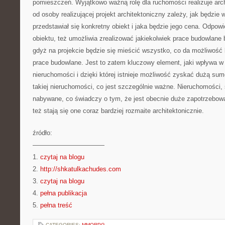
pomieszczeń. Wyjątkowo ważną rolę dla ruchomości realizuje arch
od osoby realizującej projekt architektoniczny zależy, jak będzie
przedstawiał się konkretny obiekt i jaka będzie jego cena. Odpowi
obiektu, też umożliwia zrealizować jakiekolwiek prace budowlane
gdyż na projekcie będzie się mieścić wszystko, co da możliwość
prace budowlane. Jest to zatem kluczowy element, jaki wpływa w
nieruchomości i dzięki której istnieje możliwość zyskać dużą su
takiej nieruchomości, co jest szczególnie ważne. Nieruchomości, 
nabywane, co świadczy o tym, że jest obecnie duże zapotrzebowan
też stają się one coraz bardziej rozmaite architektonicznie.
źródło:
———————————
1.
czytaj na blogu
2.
http://shkatulkachudes.com
3.
czytaj na blogu
4.
pełna publikacja
5.
pełna treść
CATEGORIES:
MMORPG