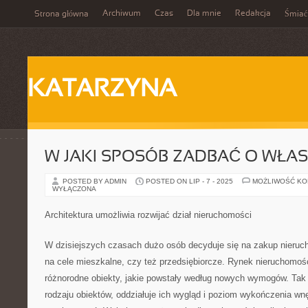
Archiwum
Czas
Dla mnie
Redakcja
Strona główna
Śmiać
KATARZYNA
W JAKI SPOSÓB ZADBAĆ O WŁA
POSTED BY ADMIN
POSTED ON LIP - 7 - 2025
MOŻLIWOŚĆ K
WYŁĄCZONA
Architektura umożliwia rozwijać dział nieruchomości
W dzisiejszych czasach dużo osób decyduje się na zakup nieruc
na cele mieszkalne, czy też przedsiębiorcze. Rynek nieruchomośc
różnorodne obiekty, jakie powstały według nowych wymogów. Tak
rodzaju obiektów, oddziałuje ich wygląd i poziom wykończenia wn