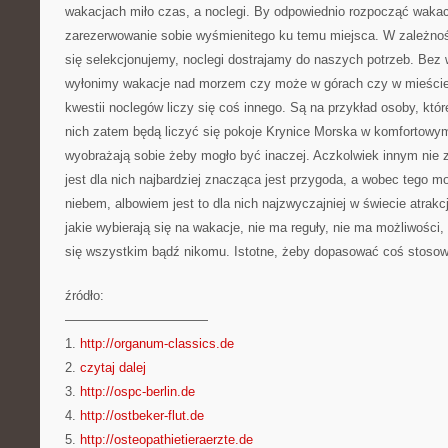
wakacjach miło czas, a noclegi. By odpowiednio rozpocząć wakac
zarezerwowanie sobie wyśmienitego ku temu miejsca. W zależnośc
się selekcjonujemy, noclegi dostrajamy do naszych potrzeb. Bez 
wyłonimy wakacje nad morzem czy może w górach czy w mieście
kwestii noclegów liczy się coś innego. Są na przykład osoby, któr
nich zatem będą liczyć się pokoje Krynice Morska w komfortowym
wyobrażają sobie żeby mogło być inaczej. Aczkolwiek innym nie 
jest dla nich najbardziej znacząca jest przygoda, a wobec tego 
niebem, albowiem jest to dla nich najzwyczajniej w świecie atrak
jakie wybierają się na wakacje, nie ma reguły, nie ma możliwości
się wszystkim bądź nikomu. Istotne, żeby dopasować coś stosow
źródło:
———————————
1.
http://organum-classics.de
2.
czytaj dalej
3.
http://ospc-berlin.de
4.
http://ostbeker-flut.de
5.
http://osteopathietieraerzte.de