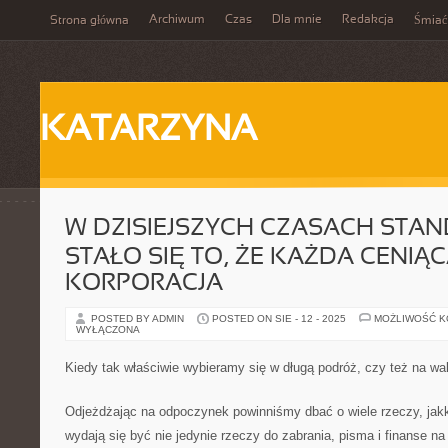
Archiwum
Czas
Dla mnie
Redakcja
Strona główna
Śmiać
KATARZYNA
W DZISIEJSZYCH CZASACH STA
STAŁO SIĘ TO, ŻE KAŻDA CENIĄC
KORPORACJA
POSTED BY ADMIN
POSTED ON SIE - 12 - 2025
MOŻLIWOŚĆ 
WYŁĄCZONA
Kiedy tak właściwie wybieramy się w długą podróż, czy też na w
Odjeżdżając na odpoczynek powinniśmy dbać o wiele rzeczy, jakk
wydają się być nie jedynie rzeczy do zabrania, pisma i finanse n