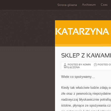
Archiwum
Czas
Strona główna
KATARZYNA
SKLEP Z KAWAM
POSTED BY ADMIN
POSTED ON
WYŁĄCZONA
Wiele co spożywamy…
Kiedy tak właściwie ludzie zdają 
złe oraz z pewnością nieprzydatne
nadzwyczaj błyskawicznie potrafi
istotne, płynące ze spożywania cz