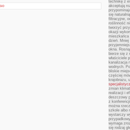
technikę z e
akceptują ro
EGO
przypominają 
się naturaln
filtracyjne,
roślinność 
tworzyć przy
okazji wykon
mieszkańca l
dzień. Mniej
przyjemniejs
okna. Rosną
bierze się z 
właściciele 
kanalizacja 
wodnych. Po
bliskie miej
częściej mów
krajobrazu, 
specjalistyc
zmian klimat
realizacji i 
deszczowy p
z konferencj
można rzecz
szkole albo 
wystarczy wy
przypadkowy
wymaga zroz
się rodzaj g