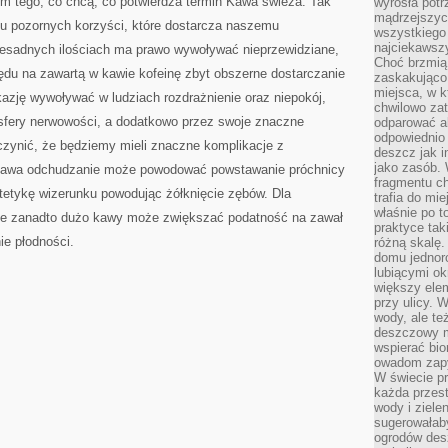
iem tego, co chcą, co potwierdza termin Kawa świeża. Tak
wyrosła pot
mądrzejszyc
lu pozornych korzyści, które dostarcza naszemu
wszystkiego 
najciekawsz
zesadnych ilościach ma prawo wywoływać nieprzewidziane,
Choć brzmią 
lędu na zawartą w kawie kofeinę zbyt obszerne dostarczanie
zaskakująco 
miejsca, w 
azję wywoływać w ludziach rozdrażnienie oraz niepokój,
chwilowo za
fery nerwowości, a dodatkowo przez swoje znaczne
odparować a
odpowiednio 
zynić, że będziemy mieli znaczne komplikacje z
deszcz jak i
jako zasób.
 kawa odchudzanie może powodować powstawanie próchnicy
fragmentu ch
tetykę wizerunku powodując żółknięcie zębów. Dla
trafia do mi
właśnie po t
 że zanadto dużo kawy może zwiększać podatność na zawał
praktyce tak
ie płodności.
różną skalę.
domu jednor
lubiącymi o
większy elem
przy ulicy. 
wody, ale te
deszczowy m
wspierać bio
owadom zapy
W świecie p
każda przest
wody i ziele
sugerowałaby
ogrodów des