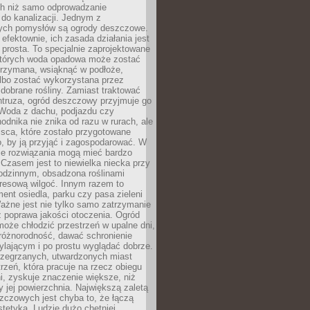
h niż samo odprowadzanie
do kanalizacji. Jednym z
ych pomysłów są ogrody deszczowe.
efektownie, ich zasada działania jest
prosta. To specjalnie zaprojektowane
których woda opadowa może zostać
trzymana, wsiąknąć w podłoże,
lbo zostać wykorzystana przez
dobrane rośliny. Zamiast traktować
ntruza, ogród deszczowy przyjmuje go
 Woda z dachu, podjazdu czy
odnika nie znika od razu w rurach, ale
ejsca, które zostało przygotowane
o, by ją przyjąć i zagospodarować. W
ie rozwiązania mogą mieć bardzo
 Czasem jest to niewielka niecka przy
odzinnym, obsadzona roślinami
kresową wilgoć. Innym razem to
ent osiedla, parku czy pasa zieleni
Ważne jest nie tylko samo zatrzymanie
ż poprawa jakości otoczenia. Ogród
oże chłodzić przestrzeń w upalne dni,
różnorodność, dawać schronienie
lającym i po prostu wyglądać dobrze.
rzegrzanych, utwardzonych miast
rzeń, która pracuje na rzecz obiegu
ni, zyskuje znaczenie większe, niż
 jej powierzchnia. Największą zaletą
zczowych jest chyba to, że łączą
stetyką. Ludzie dużo chętniej