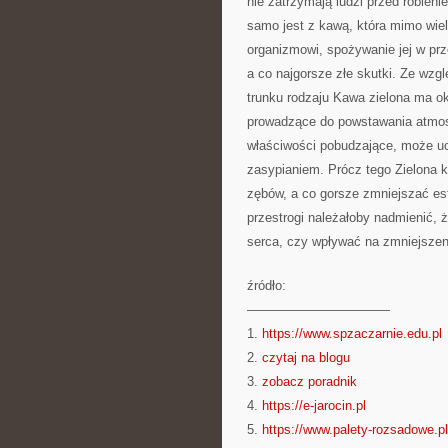
nie zatrzymają ludzi przed robien
samo jest z kawą, która mimo wie
organizmowi, spożywanie jej w pr
a co najgorsze złe skutki. Ze wzg
trunku rodzaju Kawa zielona ma ok
prowadzące do powstawania atmos
właściwości pobudzające, może uc
zasypianiem. Prócz tego Zielona
zębów, a co gorsze zmniejszać es
przestrogi należałoby nadmienić,
serca, czy wpływać na zmniejszen
źródło:
———————————
1.
https://www.spzaczarnie.edu.pl
2.
czytaj na blogu
3.
zobacz poradnik
4.
https://e-jarocin.pl
5.
https://www.palety-rozsadowe.pl