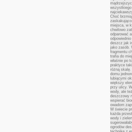
mądrzejszyc
wszystkiego 
najciekawsz
Choć brzmią 
zaskakująco 
miejsca, w 
chwilowo za
odparować a
odpowiednio 
deszcz jak i
jako zasób.
fragmentu ch
trafia do mi
właśnie po t
praktyce tak
różną skalę.
domu jednor
lubiącymi o
większy elem
przy ulicy. 
wody, ale te
deszczowy m
wspierać bio
owadom zapy
W świecie p
każda przest
wody i ziele
sugerowałaby
ogrodów des
technikę z e