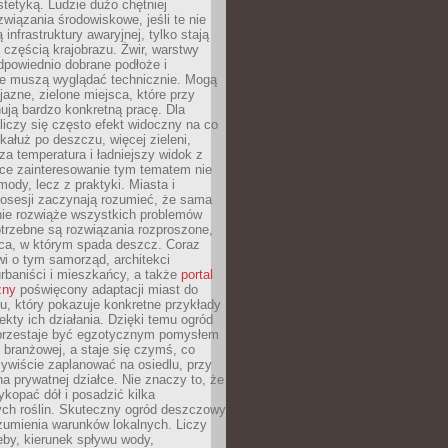
stetyką. Ludzie dużo chętniej
związania środowiskowe, jeśli te nie
infrastruktury awaryjnej, tylko stają
ą częścią krajobrazu. Żwir, warstwy
 odpowiednio dobrane podłoże i
nie muszą wyglądać technicznie. Mogą
jazne, zielone miejsca, które przy
ują bardzo konkretną pracę. Dla
iczy się często efekt widoczny na co
 kałuż po deszczu, więcej zieleni,
za temperatura i ładniejszy widok z
ce zainteresowanie tym tematem nie
mody, lecz z praktyki. Miasta i
posesji zaczynają rozumieć, że sama
nie rozwiąże wszystkich problemów
trzebne są rozwiązania rozproszone,
sca, w którym spada deszcz. Coraz
i o tym samorząd, architekci
urbaniści i mieszkańcy, a także
portal
zny
poświęcony adaptacji miast do
u, który pokazuje konkretne przykłady
efekty ich działania. Dzięki temu ogród
rzestaje być egzotycznym pomysłem
i branżowej, a staje się czymś, co
ywiście zaplanować na osiedlu, przy
na prywatnej działce. Nie znaczy to, że
kopać dół i posadzić kilka
ch roślin. Skuteczny ogród deszczowy
umienia warunków lokalnych. Liczy
leby, kierunek spływu wody,