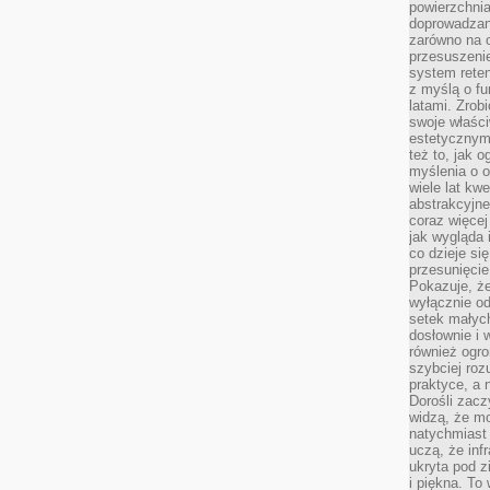
powierzchnia
doprowadzany
zarówno na o
przesuszenie
system reten
z myślą o fu
latami. Zrob
swoje właści
estetycznym
też to, jak
myślenia o o
wiele lat kw
abstrakcyjn
coraz więce
jak wygląda i
co dzieje si
przesunięcie
Pokazuje, że
wyłącznie od
setek małyc
dosłownie i
również ogro
szybciej roz
praktyce, a 
Dorośli zacz
widzą, że mo
natychmiast 
uczą, że inf
ukryta pod 
i piękna. To