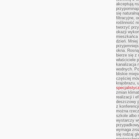
akceptują ro
przypominają 
się naturaln
filtracyjne,
roślinność 
tworzyć przy
okazji wykon
mieszkańca l
dzień. Mniej
przyjemniejs
okna. Rosną
bierze się z 
właściciele 
kanalizacja 
wodnych. Po
bliskie miej
częściej mów
krajobrazu, 
specjalistyc
zmian klimat
realizacji i 
deszczowy p
z konferencj
można rzecz
szkole albo 
wystarczy wy
przypadkowy
wymaga zroz
się rodzaj g
powierzchnia