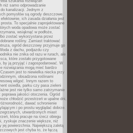
rzeba szukania rozwiązań
h niż samo odprowadzanie
do kanalizacji. Jednym z
ych pomysłów są ogrody deszczowe.
efektownie, ich zasada działania jest
prosta. To specjalnie zaprojektowane
których woda opadowa może zostać
trzymana, wsiąknąć w podłoże,
lbo zostać wykorzystana przez
dobrane rośliny. Zamiast traktować
ntruza, ogród deszczowy przyjmuje go
 Woda z dachu, podjazdu czy
odnika nie znika od razu w rurach, ale
ejsca, które zostało przygotowane
o, by ją przyjąć i zagospodarować. W
ie rozwiązania mogą mieć bardzo
 Czasem jest to niewielka niecka przy
odzinnym, obsadzona roślinami
kresową wilgoć. Innym razem to
ent osiedla, parku czy pasa zieleni
Ważne jest nie tylko samo zatrzymanie
ż poprawa jakości otoczenia. Ogród
oże chłodzić przestrzeń w upalne dni,
różnorodność, dawać schronienie
lającym i po prostu wyglądać dobrze.
rzegrzanych, utwardzonych miast
rzeń, która pracuje na rzecz obiegu
ni, zyskuje znaczenie większe, niż
 jej powierzchnia. Największą zaletą
zczowych jest chyba to, że łączą