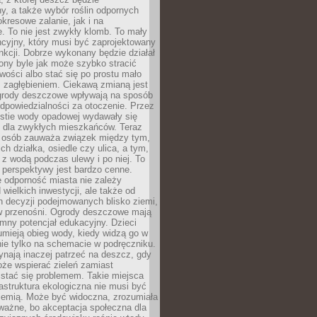
, a także wybór roślin odpornych
kresowe zalanie, jak i na
. To nie jest zwykły klomb. To mały
cyjny, który musi być zaprojektowany
nkcji. Dobrze wykonany będzie działał
iony byle jak może szybko stracić
wości albo stać się po prostu mało
 zagłębieniem. Ciekawą zmianą jest
 ogrody deszczowe wpływają na sposób
dpowiedzialności za otoczenie. Przez
estie wody opadowej wydawały się
e dla zwykłych mieszkańców. Teraz
j osób zauważa związek między tym,
ch działka, osiedle czy ulica, a tym,
ę z wodą podczas ulewy i po niej. To
 perspektywy jest bardzo cenne.
 odporność miasta nie zależy
 wielkich inwestycji, ale także od
h decyzji podejmowanych blisko ziemi,
 w przenośni. Ogrody deszczowe mają
mny potencjał edukacyjny. Dzieci
umieją obieg wody, kiedy widzą go w
nie tylko na schemacie w podręczniku.
ynają inaczej patrzeć na deszcz, gdy
że wspierać zieleń zamiast
stać się problemem. Takie miejsca
rastruktura ekologiczna nie musi być
ziemią. Może być widoczna, zrozumiała
 ważne, bo akceptacja społeczna dla