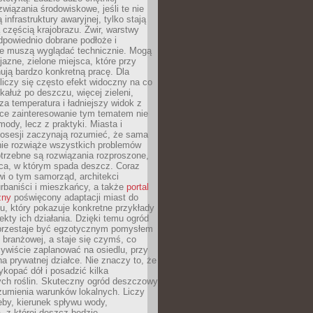
związania środowiskowe, jeśli te nie
infrastruktury awaryjnej, tylko stają
ą częścią krajobrazu. Żwir, warstwy
 odpowiednio dobrane podłoże i
nie muszą wyglądać technicznie. Mogą
jazne, zielone miejsca, które przy
ują bardzo konkretną pracę. Dla
iczy się często efekt widoczny na co
 kałuż po deszczu, więcej zieleni,
za temperatura i ładniejszy widok z
ce zainteresowanie tym tematem nie
mody, lecz z praktyki. Miasta i
posesji zaczynają rozumieć, że sama
nie rozwiąże wszystkich problemów
trzebne są rozwiązania rozproszone,
sca, w którym spada deszcz. Coraz
i o tym samorząd, architekci
urbaniści i mieszkańcy, a także
portal
zny
poświęcony adaptacji miast do
u, który pokazuje konkretne przykłady
efekty ich działania. Dzięki temu ogród
rzestaje być egzotycznym pomysłem
i branżowej, a staje się czymś, co
ywiście zaplanować na osiedlu, przy
na prywatnej działce. Nie znaczy to, że
kopać dół i posadzić kilka
ch roślin. Skuteczny ogród deszczowy
umienia warunków lokalnych. Liczy
leby, kierunek spływu wody,
, z której deszcz będzie