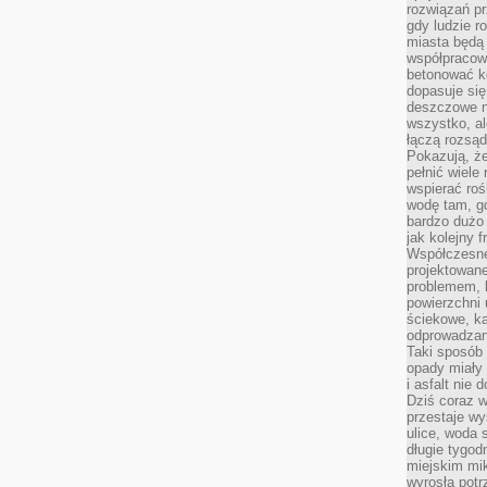
rozwiązań pr
gdy ludzie r
miasta będą 
współpracow
betonować ko
dopasuje si
deszczowe n
wszystko, al
łączą rozsąd
Pokazują, ż
pełnić wiele
wspierać roś
wodę tam, gd
bardzo dużo 
jak kolejny f
Współczesne
projektowane
problemem, k
powierzchni 
ściekowe, ka
odprowadzan
Taki sposób 
opady miały 
i asfalt nie
Dziś coraz w
przestaje w
ulice, woda 
długie tygodn
miejskim mik
wyrosła pot