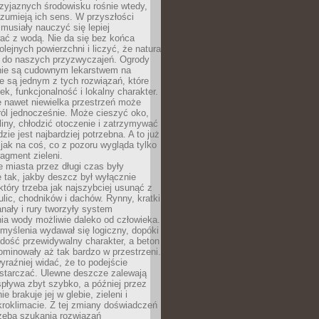
zyjaznych środowisku rośnie wtedy,
ozumieją ich sens. W przyszłości
musiały nauczyć się lepiej
ać z wodą. Nie da się bez końca
lejnych powierzchni i liczyć, że natura
ę do naszych przyzwyczajeń. Ogrody
ie są cudownym lekarstwem na
e są jednym z tych rozwiązań, które
ek, funkcjonalność i lokalny charakter.
e nawet niewielka przestrzeń może
 ról jednocześnie. Może cieszyć oko,
liny, chłodzić otoczenie i zatrzymywać
zie jest najbardziej potrzebna. A to już
jak na coś, co z pozoru wygląda tylko
ragment zieleni.
 miasta przez długi czas były
 tak, jakby deszcz był wyłącznie
tóry trzeba jak najszybciej usunąć z
ulic, chodników i dachów. Rynny, kratki
nały i rury tworzyły system
ia wody możliwie daleko od człowieka.
myślenia wydawał się logiczny, dopóki
dość przewidywalny charakter, a beton
 dominowały aż tak bardzo w przestrzeni.
yraźniej widać, że to podejście
ystarczać. Ulewne deszcze zalewają
spływa zbyt szybko, a później przez
ie brakuje jej w glebie, zieleni i
roklimacie. Z tej zmiany doświadczeń
rzeba szukania rozwiązań