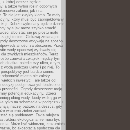
, z której deszcz będzie
, a także wybór roślin odpornych
kresowe zalanie, jak i na
. To nie jest zwykły klomb. To mały
cyjny, który musi być zaprojektowany
nkcji. Dobrze wykonany będzie działał
iony byle jak może szybko stracić
wości albo stać się po prostu mało
 zagłębieniem. Ciekawą zmianą jest
 ogrody deszczowe wpływają na sposób
dpowiedzialności za otoczenie. Przez
estie wody opadowej wydawały się
e dla zwykłych mieszkańców. Teraz
j osób zauważa związek między tym,
ch działka, osiedle czy ulica, a tym,
ę z wodą podczas ulewy i po niej. To
 perspektywy jest bardzo cenne.
 odporność miasta nie zależy
 wielkich inwestycji, ale także od
h decyzji podejmowanych blisko ziemi,
 w przenośni. Ogrody deszczowe mają
mny potencjał edukacyjny. Dzieci
umieją obieg wody, kiedy widzą go w
nie tylko na schemacie w podręczniku.
ynają inaczej patrzeć na deszcz, gdy
że wspierać zieleń zamiast
stać się problemem. Takie miejsca
rastruktura ekologiczna nie musi być
ziemią. Może być widoczna, zrozumiała
 ważne, bo akceptacja społeczna dla