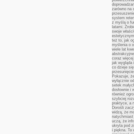
doprowadzany
zarówno na o
przesuszenie
system reten
z myślą o fu
latami. Zrob
swoje właści
estetycznym
też to, jak
myślenia o o
wiele lat kw
abstrakcyjn
coraz więce
jak wygląda i
co dzieje si
przesunięcie
Pokazuje, że
wyłącznie od
setek małyc
dosłownie i
również ogro
szybciej roz
praktyce, a 
Dorośli zacz
widzą, że mo
natychmiast 
uczą, że inf
ukryta pod 
i piękna. To