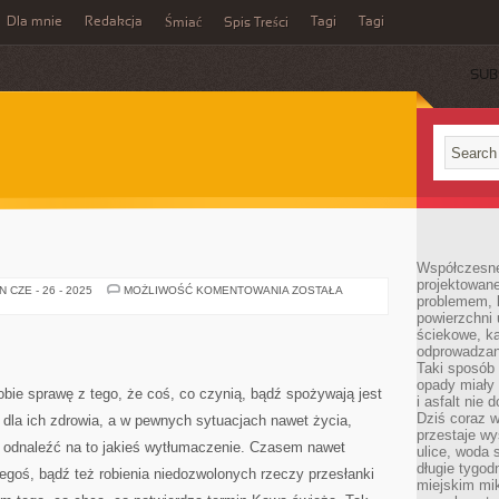
Dla mnie
Redakcja
Tagi
Tagi
Śmiać
Spis Treści
SUB
I
Współczesne
projektowane
SKLEP
 CZE - 26 - 2025
MOŻLIWOŚĆ KOMENTOWANIA
ZOSTAŁA
problemem, k
Z
KAWAMI
powierzchni 
ściekowe, ka
odprowadzan
Taki sposób 
opady miały 
sobie sprawę z tego, że coś, co czynią, bądź spożywają jest
i asfalt nie
Dziś coraz w
 dla ich zdrowia, a w pewnych sytuacjach nawet życia,
przestaje w
ą odnaleźć na to jakieś wytłumaczenie. Czasem nawet
ulice, woda 
długie tygodn
egoś, bądź też robienia niedozwolonych rzeczy przesłanki
miejskim mik