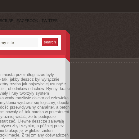
SCRIBE
FACEBOOK
TWITTER
 miasta przez długi czas były
 tak, jakby deszcz był wyłącznie
tóry trzeba jak najszybciej usunąć z
ulic, chodników i dachów. Rynny, kratki
nały i rury tworzyły system
ia wody możliwie daleko od człowieka.
myślenia wydawał się logiczny, dopóki
dość przewidywalny charakter, a beton
 dominowały aż tak bardzo w przestrzeni.
yraźniej widać, że to podejście
ystarczać. Ulewne deszcze zalewają
spływa zbyt szybko, a później przez
ie brakuje jej w glebie, zieleni i
roklimacie. Z tej zmiany doświadczeń