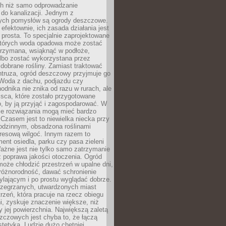
h niż samo odprowadzanie
do kanalizacji. Jednym z
ych pomysłów są ogrody deszczowe.
efektownie, ich zasada działania jest
prosta. To specjalnie zaprojektowane
których woda opadowa może zostać
trzymana, wsiąknąć w podłoże,
lbo zostać wykorzystana przez
dobrane rośliny. Zamiast traktować
ntruza, ogród deszczowy przyjmuje go
 Woda z dachu, podjazdu czy
odnika nie znika od razu w rurach, ale
ejsca, które zostało przygotowane
o, by ją przyjąć i zagospodarować. W
ie rozwiązania mogą mieć bardzo
 Czasem jest to niewielka niecka przy
odzinnym, obsadzona roślinami
kresową wilgoć. Innym razem to
ent osiedla, parku czy pasa zieleni
Ważne jest nie tylko samo zatrzymanie
ż poprawa jakości otoczenia. Ogród
oże chłodzić przestrzeń w upalne dni,
różnorodność, dawać schronienie
lającym i po prostu wyglądać dobrze.
rzegrzanych, utwardzonych miast
rzeń, która pracuje na rzecz obiegu
ni, zyskuje znaczenie większe, niż
 jej powierzchnia. Największą zaletą
zczowych jest chyba to, że łączą
stetyką. Ludzie dużo chętniej