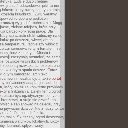
stetyką. Ludzie dużo chętniej
związania środowiskowe, jeśli te nie
infrastruktury awaryjnej, tylko stają
ą częścią krajobrazu. Żwir, warstwy
 odpowiednio dobrane podłoże i
nie muszą wyglądać technicznie. Mogą
jazne, zielone miejsca, które przy
ują bardzo konkretną pracę. Dla
iczy się często efekt widoczny na co
 kałuż po deszczu, więcej zieleni,
za temperatura i ładniejszy widok z
ce zainteresowanie tym tematem nie
mody, lecz z praktyki. Miasta i
posesji zaczynają rozumieć, że sama
nie rozwiąże wszystkich problemów
trzebne są rozwiązania rozproszone,
sca, w którym spada deszcz. Coraz
i o tym samorząd, architekci
urbaniści i mieszkańcy, a także
portal
zny
poświęcony adaptacji miast do
u, który pokazuje konkretne przykłady
efekty ich działania. Dzięki temu ogród
rzestaje być egzotycznym pomysłem
i branżowej, a staje się czymś, co
ywiście zaplanować na osiedlu, przy
na prywatnej działce. Nie znaczy to, że
kopać dół i posadzić kilka
ch roślin. Skuteczny ogród deszczowy
umienia warunków lokalnych. Liczy
leby, kierunek spływu wody,