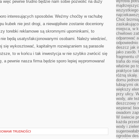
wyrosła pot
 więc pewnie trudno będzie nam sobie pozwolić na duży
mądrzejszyc
wszystkiego 
najciekawsz
sporo interesujących sposobów. Weźmy choćby w rachubę
Choć brzmią 
u kubek nie jest drogi, a niewątpliwie zostanie doceniony
zaskakująco 
miejsca, w 
czy torebki reklamowe są skromnymi upominkami, to
chwilowo za
odparować a
i nie będą usatysfakcjonowanymi osobami. Należy wiedzieć,
odpowiednio 
ej się wykosztować, kapitalnym rozwiązaniem są parasole
deszcz jak i
jako zasób.
ższe, to w końcu i tak inwestycja w nie szybko zwrócić się
fragmentu ch
ę, a pewnie nasza firma będzie sporo lepiej wypromowana!
trafia do mi
właśnie po t
praktyce tak
różną skalę.
domu jednor
lubiącymi o
większy elem
przy ulicy. 
wody, ale te
deszczowy m
wspierać bio
owadom zapy
W świecie p
każda przest
wody i ziele
sugerowałaby
ZIOMAMI TRUDNOŚCI
ogrodów des