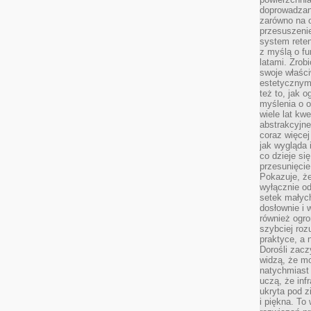
doprowadzany
zarówno na o
przesuszenie
system reten
z myślą o fu
latami. Zrob
swoje właści
estetycznym
też to, jak
myślenia o o
wiele lat kw
abstrakcyjn
coraz więce
jak wygląda i
co dzieje si
przesunięcie
Pokazuje, że
wyłącznie od
setek małyc
dosłownie i
również ogro
szybciej roz
praktyce, a 
Dorośli zacz
widzą, że mo
natychmiast 
uczą, że inf
ukryta pod 
i piękna. To