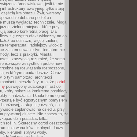
związania środowiskowe, jeśli te nie
infrastruktury awaryjnej, tylko stają
ą częścią krajobrazu. Żwir, warstwy
 odpowiednio dobrane podłoże i
nie muszą wyglądać technicznie. Mogą
jazne, zielone miejsca, które przy
ują bardzo konkretną pracę. Dla
iczy się często efekt widoczny na co
 kałuż po deszczu, więcej zieleni,
za temperatura i ładniejszy widok z
ce zainteresowanie tym tematem nie
mody, lecz z praktyki. Miasta i
posesji zaczynają rozumieć, że sama
nie rozwiąże wszystkich problemów
trzebne są rozwiązania rozproszone,
sca, w którym spada deszcz. Coraz
i o tym samorząd, architekci
urbaniści i mieszkańcy, a także
portal
zny
poświęcony adaptacji miast do
u, który pokazuje konkretne przykłady
efekty ich działania. Dzięki temu ogród
rzestaje być egzotycznym pomysłem
i branżowej, a staje się czymś, co
ywiście zaplanować na osiedlu, przy
na prywatnej działce. Nie znaczy to, że
kopać dół i posadzić kilka
ch roślin. Skuteczny ogród deszczowy
umienia warunków lokalnych. Liczy
leby, kierunek spływu wody,
, z której deszcz będzie