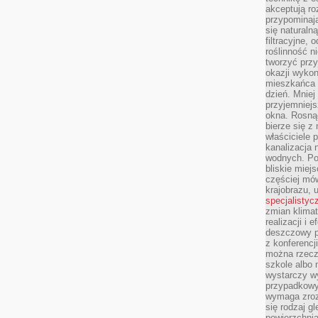
akceptują ro
przypominają 
się naturaln
filtracyjne,
roślinność 
tworzyć przy
okazji wykon
mieszkańca l
dzień. Mniej
przyjemniejs
okna. Rosną
bierze się z 
właściciele 
kanalizacja 
wodnych. Po
bliskie miej
częściej mów
krajobrazu, 
specjalistyc
zmian klimat
realizacji i 
deszczowy p
z konferencj
można rzecz
szkole albo 
wystarczy wy
przypadkowy
wymaga zroz
się rodzaj g
powierzchnia