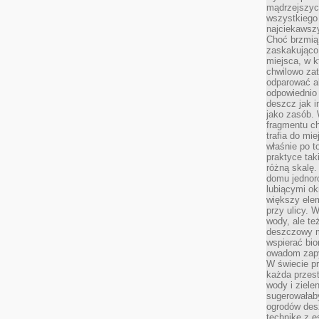
mądrzejszyc
wszystkiego 
najciekawsz
Choć brzmią 
zaskakująco 
miejsca, w 
chwilowo za
odparować a
odpowiednio 
deszcz jak i
jako zasób.
fragmentu ch
trafia do mi
właśnie po t
praktyce tak
różną skalę.
domu jednor
lubiącymi o
większy elem
przy ulicy. 
wody, ale te
deszczowy m
wspierać bio
owadom zapy
W świecie p
każda przest
wody i ziele
sugerowałaby
ogrodów des
technikę z e