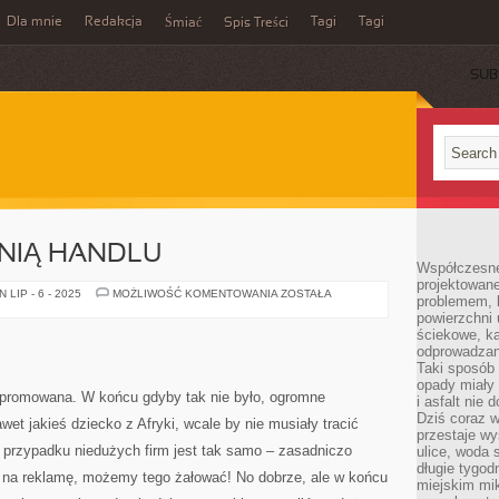
Dla mnie
Redakcja
Tagi
Tagi
Śmiać
Spis Treści
SUB
NIĄ HANDLU
Współczesne
projektowane
REKLAMA
LIP - 6 - 2025
MOŻLIWOŚĆ KOMENTOWANIA
ZOSTAŁA
problemem, k
DŹWIGNIĄ
powierzchni 
HANDLU
ściekowe, ka
odprowadzan
Taki sposób 
opady miały 
 promowana. W końcu gdyby tak nie było, ogromne
i asfalt nie
Dziś coraz w
wet jakieś dziecko z Afryki, wcale by nie musiały tracić
przestaje w
 przypadku niedużych firm jest tak samo – zasadniczo
ulice, woda 
długie tygodn
gi na reklamę, możemy tego żałować! No dobrze, ale w końcu
miejskim mik