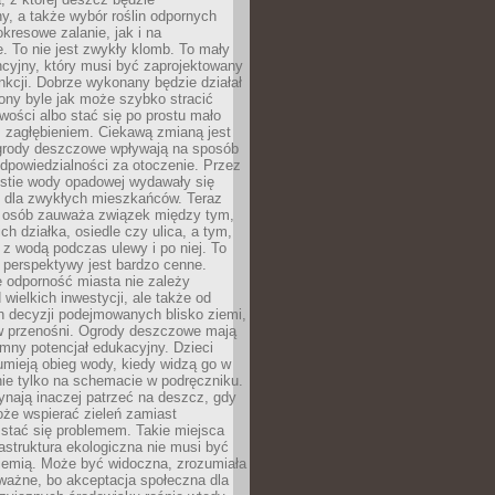
, a także wybór roślin odpornych
kresowe zalanie, jak i na
. To nie jest zwykły klomb. To mały
cyjny, który musi być zaprojektowany
nkcji. Dobrze wykonany będzie działał
iony byle jak może szybko stracić
wości albo stać się po prostu mało
 zagłębieniem. Ciekawą zmianą jest
 ogrody deszczowe wpływają na sposób
dpowiedzialności za otoczenie. Przez
estie wody opadowej wydawały się
e dla zwykłych mieszkańców. Teraz
j osób zauważa związek między tym,
ch działka, osiedle czy ulica, a tym,
ę z wodą podczas ulewy i po niej. To
 perspektywy jest bardzo cenne.
 odporność miasta nie zależy
 wielkich inwestycji, ale także od
h decyzji podejmowanych blisko ziemi,
 w przenośni. Ogrody deszczowe mają
mny potencjał edukacyjny. Dzieci
umieją obieg wody, kiedy widzą go w
nie tylko na schemacie w podręczniku.
ynają inaczej patrzeć na deszcz, gdy
że wspierać zieleń zamiast
stać się problemem. Takie miejsca
rastruktura ekologiczna nie musi być
ziemią. Może być widoczna, zrozumiała
 ważne, bo akceptacja społeczna dla