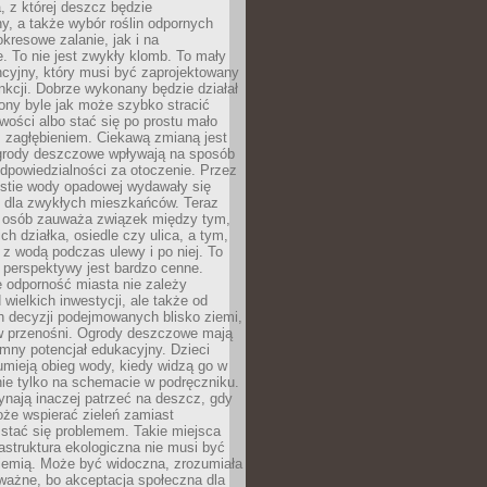
, z której deszcz będzie
, a także wybór roślin odpornych
kresowe zalanie, jak i na
. To nie jest zwykły klomb. To mały
cyjny, który musi być zaprojektowany
nkcji. Dobrze wykonany będzie działał
iony byle jak może szybko stracić
wości albo stać się po prostu mało
 zagłębieniem. Ciekawą zmianą jest
 ogrody deszczowe wpływają na sposób
dpowiedzialności za otoczenie. Przez
estie wody opadowej wydawały się
e dla zwykłych mieszkańców. Teraz
j osób zauważa związek między tym,
ch działka, osiedle czy ulica, a tym,
ę z wodą podczas ulewy i po niej. To
 perspektywy jest bardzo cenne.
 odporność miasta nie zależy
 wielkich inwestycji, ale także od
h decyzji podejmowanych blisko ziemi,
 w przenośni. Ogrody deszczowe mają
mny potencjał edukacyjny. Dzieci
umieją obieg wody, kiedy widzą go w
nie tylko na schemacie w podręczniku.
ynają inaczej patrzeć na deszcz, gdy
że wspierać zieleń zamiast
stać się problemem. Takie miejsca
rastruktura ekologiczna nie musi być
ziemią. Może być widoczna, zrozumiała
 ważne, bo akceptacja społeczna dla