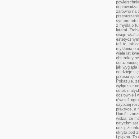
powierzchnia
doprowadzany
zarówno na o
przesuszenie
system reten
z myślą o fu
latami. Zrob
swoje właści
estetycznym
też to, jak
myślenia o o
wiele lat kw
abstrakcyjn
coraz więce
jak wygląda i
co dzieje si
przesunięcie
Pokazuje, że
wyłącznie od
setek małyc
dosłownie i
również ogro
szybciej roz
praktyce, a 
Dorośli zacz
widzą, że mo
natychmiast 
uczą, że inf
ukryta pod 
i piękna. To