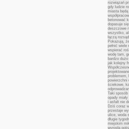
rozwiązań pr
gdy ludzie r
miasta będą 
współpracow
betonować ko
dopasuje si
deszczowe n
wszystko, al
łączą rozsąd
Pokazują, ż
pełnić wiele
wspierać roś
wodę tam, gd
bardzo dużo 
jak kolejny f
Współczesne
projektowane
problemem, k
powierzchni 
ściekowe, ka
odprowadzan
Taki sposób 
opady miały 
i asfalt nie
Dziś coraz w
przestaje w
ulice, woda 
długie tygodn
miejskim mik
wyrosła pot