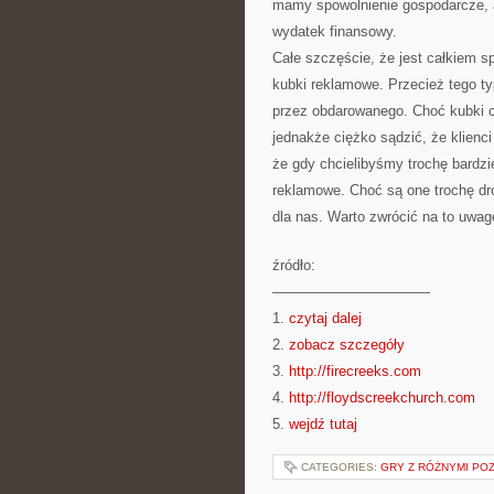
mamy spowolnienie gospodarcze, a
wydatek finansowy.
Całe szczęście, że jest całkiem 
kubki reklamowe. Przecież tego typ
przez obdarowanego. Choć kubki 
jednakże ciężko sądzić, że klienc
że gdy chcielibyśmy trochę bardzi
reklamowe. Choć są one trochę dro
dla nas. Warto zwrócić na to uwag
źródło:
———————————
1.
czytaj dalej
2.
zobacz szczegóły
3.
http://firecreeks.com
4.
http://floydscreekchurch.com
5.
wejdź tutaj
CATEGORIES:
GRY Z RÓŻNYMI PO