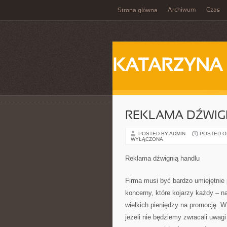
Archiwum
Czas
Strona główna
KATARZYNA
REKLAMA DŹWIG
POSTED BY ADMIN
POSTED ON 
WYŁĄCZONA
Reklama dźwignią handlu
Firma musi być bardzo umiejętnie
koncerny, które kojarzy każdy – na
wielkich pieniędzy na promocję. W
jeżeli nie będziemy zwracali uwa