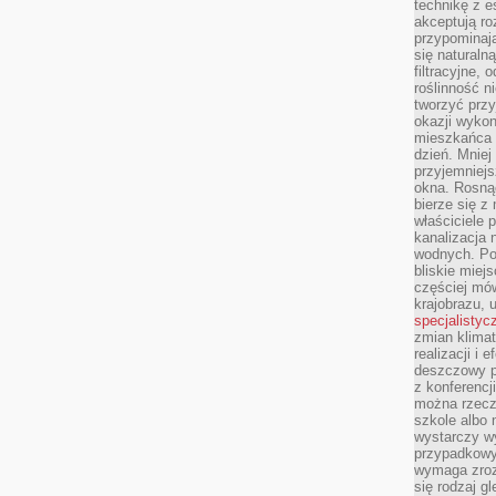
technikę z e
akceptują ro
przypominają 
się naturaln
filtracyjne,
roślinność 
tworzyć przy
okazji wykon
mieszkańca l
dzień. Mniej
przyjemniejs
okna. Rosną
bierze się z 
właściciele 
kanalizacja 
wodnych. Po
bliskie miej
częściej mów
krajobrazu, 
specjalistyc
zmian klimat
realizacji i 
deszczowy p
z konferencj
można rzecz
szkole albo 
wystarczy wy
przypadkowy
wymaga zroz
się rodzaj g