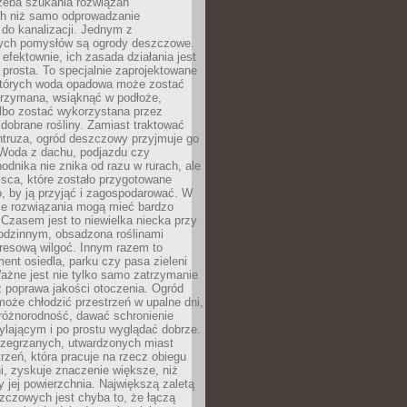
rzeba szukania rozwiązań
h niż samo odprowadzanie
do kanalizacji. Jednym z
ych pomysłów są ogrody deszczowe.
efektownie, ich zasada działania jest
prosta. To specjalnie zaprojektowane
których woda opadowa może zostać
trzymana, wsiąknąć w podłoże,
lbo zostać wykorzystana przez
dobrane rośliny. Zamiast traktować
ntruza, ogród deszczowy przyjmuje go
 Woda z dachu, podjazdu czy
odnika nie znika od razu w rurach, ale
ejsca, które zostało przygotowane
o, by ją przyjąć i zagospodarować. W
ie rozwiązania mogą mieć bardzo
 Czasem jest to niewielka niecka przy
odzinnym, obsadzona roślinami
kresową wilgoć. Innym razem to
ent osiedla, parku czy pasa zieleni
Ważne jest nie tylko samo zatrzymanie
ż poprawa jakości otoczenia. Ogród
oże chłodzić przestrzeń w upalne dni,
różnorodność, dawać schronienie
lającym i po prostu wyglądać dobrze.
rzegrzanych, utwardzonych miast
rzeń, która pracuje na rzecz obiegu
ni, zyskuje znaczenie większe, niż
 jej powierzchnia. Największą zaletą
zczowych jest chyba to, że łączą