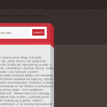
SCRIBE
FACEBOOK
TWITTER
 miasta przez długi czas były
 tak, jakby deszcz był wyłącznie
tóry trzeba jak najszybciej usunąć z
ulic, chodników i dachów. Rynny, kratki
nały i rury tworzyły system
ia wody możliwie daleko od człowieka.
myślenia wydawał się logiczny, dopóki
dość przewidywalny charakter, a beton
 dominowały aż tak bardzo w przestrzeni.
yraźniej widać, że to podejście
ystarczać. Ulewne deszcze zalewają
spływa zbyt szybko, a później przez
ie brakuje jej w glebie, zieleni i
roklimacie. Z tej zmiany doświadczeń