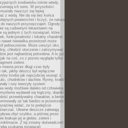
zyjaznych środowisku rośnie wtedy,
ozumieją ich sens. W przyszłości
musiały nauczyć się lepiej
ać z wodą. Nie da się bez końca
lejnych powierzchni i liczyć, że natura
ę do naszych przyzwyczajeń. Ogrody
ie są cudownym lekarstwem na
e są jednym z tych rozwiązań, które
ek, funkcjonalność i lokalny charakter.
e nawet niewielka przestrzeń może
 ról jednocześnie. Może cieszyć oko,
liny, chłodzić otoczenie i zatrzymywać
zie jest najbardziej potrzebna. A to już
jak na coś, co z pozoru wygląda tylko
ragment zieleni.
 miasta przez długi czas były
 tak, jakby deszcz był wyłącznie
tóry trzeba jak najszybciej usunąć z
ulic, chodników i dachów. Rynny, kratki
nały i rury tworzyły system
ia wody możliwie daleko od człowieka.
myślenia wydawał się logiczny, dopóki
dość przewidywalny charakter, a beton
 dominowały aż tak bardzo w przestrzeni.
yraźniej widać, że to podejście
ystarczać. Ulewne deszcze zalewają
spływa zbyt szybko, a później przez
ie brakuje jej w glebie, zieleni i
roklimacie. Z tej zmiany doświadczeń
rzeba szukania rozwiązań