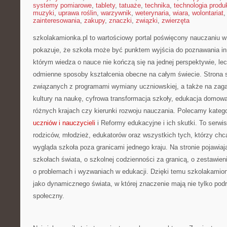
systemy pomiarowe
,
tablety
,
tatuaże
,
technika
,
technologia produk
muzyki
,
uprawa roślin
,
warzywnik
,
weterynaria
,
wiara
,
wolontariat
zainteresowania
,
zakupy
,
znaczki
,
związki
,
zwierzęta
szkolakamionka.pl to wartościowy portal poświęcony nauczaniu w 
pokazuje, że szkoła może być punktem wyjścia do poznawania inn
którym wiedza o nauce nie kończą się na jednej perspektywie, le
odmienne sposoby kształcenia obecne na całym świecie. Strona 
związanych z programami wymiany uczniowskiej, a także na zaga
kultury na naukę, cyfrowa transformacja szkoły, edukacja domow
różnych krajach czy kierunki rozwoju nauczania. Polecamy kateg
uczniów i nauczycieli
i Reformy edukacyjne i ich skutki. To serwis
rodziców, młodzież, edukatorów oraz wszystkich tych, którzy chcą
wygląda szkoła poza granicami jednego kraju. Na stronie pojawiaj
szkołach świata, o szkolnej codzienności za granicą, o zestawie
o problemach i wyzwaniach w edukacji. Dzięki temu szkolakamion
jako dynamicznego świata, w której znaczenie mają nie tylko podr
społeczny.