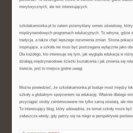
merytorycznych, ale też interesujących.
szkolakamionka.pl to zatem przemyślany serwis oświatowy, który 
międzynarodowych programach edukacyjnych. To witryna, gdzie s
tradycja, a także chęć lepszego rozumienia zmian. Strona pokaz
inspirujące, a szkoła nie musi być postrzegana wyłącznie jako ob
Dla każdego, kto interesuje się tym, jak wygląda edukacja w różn
działają międzynarodowe ścieżki kształcenia i jak zmienia się r
świecie, jest to miejsce godne uwagi.
Można powiedzieć, że szkolakamionka.pl buduje most między l
szkoły a globalnym spojrzeniem na edukację. Właśnie dlatego str
przyciągać osoby zainteresowane nie tylko samą oświatą, ale ró
To interesujący blog, który udowadnia, że temat szkoły może być 
zwłaszcza wtedy, gdy patrzy się na niego w perspektywie porówn