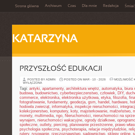
Archiwum
Czas
Dla mnie
Redakcja
Strona główna
Śmiać
KATARZYNA
PRZYSZŁOŚĆ EDUKACJI
POSTED BY ADMIN
POSTED ON MAR - 10 - 2026
MOŻLIWOŚĆ 
WYŁĄCZONA
Tagi:
antyki
,
apartamenty
,
architektura wnętrz
,
automatyka
,
biura
budowa
,
budownictwo
,
cyberbezpieczenstwo
,
człowiek
,
DIY
,
duch
commerce
,
elektronika
,
elektronika użytkowa
,
etyka
,
filozofia
,
fin
fotografowanie
,
fundamenty
,
geodezja
,
gsm
,
handel
,
hardware
,
ho
hodowla zwierząt
,
informatyka
,
inspekcje nieruchomości
,
integrac
kolekcjonerstwo
,
komputery
,
koty
,
majsterkowanie
,
małżeństwo
,
m
monety
,
multimedia
,
ngo
,
Nieruchomości
,
nieruchomości na sprz
wynajem
,
nieruchomości wakacyjne
,
ogrody działkowe
,
oprogram
społeczne
,
outlety
,
piercing
,
planowanie przestrzenne
,
prawo włas
psychologia społeczna
,
psychoterapia
,
relacje międzyludzkie
,
reli
rutery
,
rysowanie
,
rzeczoznawstwo
,
sadownictwo
,
sklepy online
,
s