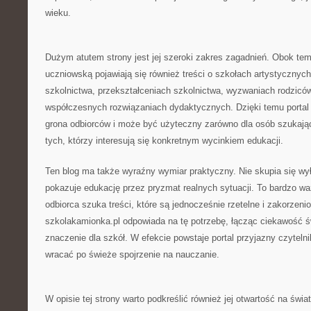
wieku.
Dużym atutem strony jest jej szeroki zakres zagadnień. Obok t
uczniowską pojawiają się również treści o szkołach artystycznych 
szkolnictwa, przekształceniach szkolnictwa, wyzwaniach rodziców
współczesnych rozwiązaniach dydaktycznych. Dzięki temu portal t
grona odbiorców i może być użyteczny zarówno dla osób szukający
tych, którzy interesują się konkretnym wycinkiem edukacji.
Ten blog ma także wyraźny wymiar praktyczny. Nie skupia się wyłą
pokazuje edukację przez pryzmat realnych sytuacji. To bardzo 
odbiorca szuka treści, które są jednocześnie rzetelne i zakorzeni
szkolakamionka.pl odpowiada na tę potrzebę, łącząc ciekawość ś
znaczenie dla szkół. W efekcie powstaje portal przyjazny czyteln
wracać po świeże spojrzenie na nauczanie.
W opisie tej strony warto podkreślić również jej otwartość na świat