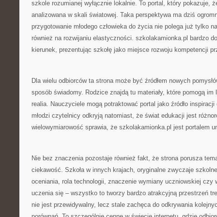
szkole rozumianej wyłącznie lokalnie. To portal, który pokazuje,
analizowana w skali światowej. Taka perspektywa ma dziś ogrom
przygotowanie młodego człowieka do życia nie polega już tylko na
również na rozwijaniu elastyczności. szkolakamionka.pl bardzo do
kierunek, prezentując szkołę jako miejsce rozwoju kompetencji pr
Dla wielu odbiorców ta strona może być źródłem nowych pomysłó
sposób świadomy. Rodzice znajdą tu materiały, które pomogą im l
realia. Nauczyciele mogą potraktować portal jako źródło inspiracj
młodzi czytelnicy odkryją natomiast, że świat edukacji jest różno
wielowymiarowość sprawia, że szkolakamionka.pl jest portalem u
Nie bez znaczenia pozostaje również fakt, że strona porusza tema
ciekawość. Szkoła w innych krajach, oryginalne zwyczaje szkolne
oceniania, rola technologii, znaczenie wymiany uczniowskiej czy
uczenia się – wszystko to tworzy bardzo atrakcyjną przestrzeń tr
nie jest przewidywalny, lecz stale zachęca do odkrywania kolejny
porównań. To szczególnie cenne w świecie internetu, gdzie odbiorc