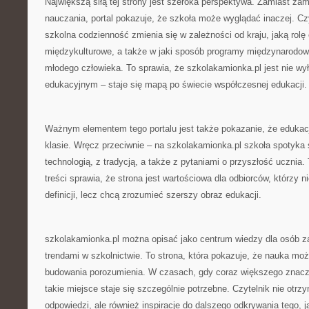
Największą siłą tej strony jest szeroka perspektywa. Zamiast z
nauczania, portal pokazuje, że szkoła może wyglądać inaczej. Czy
szkolna codzienność zmienia się w zależności od kraju, jaką rol
międzykulturowe, a także w jaki sposób programy międzynarodow
młodego człowieka. To sprawia, że szkolakamionka.pl jest nie wy
edukacyjnym – staje się mapą po świecie współczesnej edukacji.
Ważnym elementem tego portalu jest także pokazanie, że edukacj
klasie. Wręcz przeciwnie – na szkolakamionka.pl szkoła spotyka
technologią, z tradycją, a także z pytaniami o przyszłość ucznia
treści sprawia, że strona jest wartościowa dla odbiorców, którzy 
definicji, lecz chcą zrozumieć szerszy obraz edukacji.
szkolakamionka.pl można opisać jako centrum wiedzy dla osób z
trendami w szkolnictwie. To strona, która pokazuje, że nauka mo
budowania porozumienia. W czasach, gdy coraz większego znacze
takie miejsce staje się szczególnie potrzebne. Czytelnik nie otrzy
odpowiedzi, ale również inspiracje do dalszego odkrywania tego, 