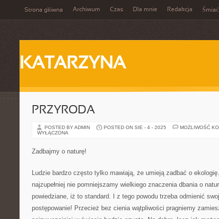
Archiwum
Czas
Dla mnie
Redakcja
Strona główna
Śmiać
KATARZYNA
PRZYRODA
POSTED BY ADMIN
POSTED ON SIE - 4 - 2025
MOŻLIWOŚĆ K
WYŁĄCZONA
Zadbajmy o naturę!
Ludzie bardzo często tylko mawiają, że umieją zadbać o ekologię
najzupełniej nie pomniejszamy wielkiego znaczenia dbania o naturę,
powiedziane, iż to standard. I z tego powodu trzeba odmienić sw
postępowanie! Przecież bez cienia wątpliwości pragniemy zamies