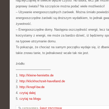
najzwyczajniej w świecie będzie czysto. No dobra, lecz jak możem
poprawy świata? Na szczęście można podać wiele możliwości!
– Używanie energooszczędnych żarówek. Można śmiało powiedzi
energooszczędne żarówki są droższym wydatkiem, to jednak gwa
żywotność.
– Energooszczędne domy. Następna oszczędność energii, lecz tak
korzystamy z energii, nie może za bardzo dziwić, iż będziemy sp
na typowe utrzymanie domu.
To pokazuje, że chociaż na samym początku wydaje się, iż dbanie 
takie znowu tanie, to jednakowoż wcale tak nie jest.
źródło:
———————————
1.
http://kleine-henriette.de
2.
http://klickhochzeit-havelland.de
3.
http://knopf-bw.de
4.
czytaj dalej
5.
czytaj na blogu
CATEGORIES:
ŚWIAT PRZYPRAW