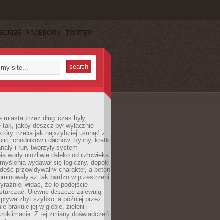
SCRIBE
FACEBOOK
TWITTER
 miasta przez długi czas były
 tak, jakby deszcz był wyłącznie
tóry trzeba jak najszybciej usunąć z
ulic, chodników i dachów. Rynny, kratki
nały i rury tworzyły system
ia wody możliwie daleko od człowieka.
myślenia wydawał się logiczny, dopóki
dość przewidywalny charakter, a beton
 dominowały aż tak bardzo w przestrzeni.
yraźniej widać, że to podejście
ystarczać. Ulewne deszcze zalewają
spływa zbyt szybko, a później przez
ie brakuje jej w glebie, zieleni i
roklimacie. Z tej zmiany doświadczeń