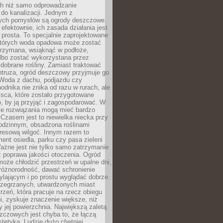
h niż samo odprowadzanie
do kanalizacji. Jednym z
ych pomysłów są ogrody deszczowe.
efektownie, ich zasada działania jest
prosta. To specjalnie zaprojektowane
których woda opadowa może zostać
trzymana, wsiąknąć w podłoże,
lbo zostać wykorzystana przez
dobrane rośliny. Zamiast traktować
ntruza, ogród deszczowy przyjmuje go
 Woda z dachu, podjazdu czy
odnika nie znika od razu w rurach, ale
ejsca, które zostało przygotowane
o, by ją przyjąć i zagospodarować. W
ie rozwiązania mogą mieć bardzo
 Czasem jest to niewielka niecka przy
odzinnym, obsadzona roślinami
kresową wilgoć. Innym razem to
ent osiedla, parku czy pasa zieleni
Ważne jest nie tylko samo zatrzymanie
ż poprawa jakości otoczenia. Ogród
oże chłodzić przestrzeń w upalne dni,
różnorodność, dawać schronienie
lającym i po prostu wyglądać dobrze.
rzegrzanych, utwardzonych miast
rzeń, która pracuje na rzecz obiegu
ni, zyskuje znaczenie większe, niż
 jej powierzchnia. Największą zaletą
zczowych jest chyba to, że łączą
stetyką. Ludzie dużo chętniej