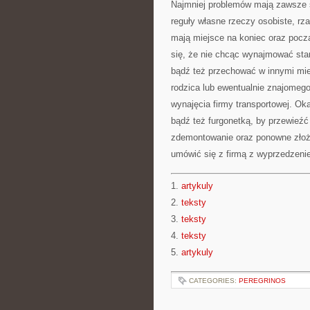
Najmniej problemów mają zawsze s
reguły własne rzeczy osobiste, rza
mają miejsce na koniec oraz pocz
się, że nie chcąc wynajmować sta
bądź też przechować w innymi mie
rodzica lub ewentualnie znajomeg
wynajęcia firmy transportowej. Ok
bądź też furgonetką, by przewieźć
zdemontowanie oraz ponowne złoże
umówić się z firmą z wyprzedzeni
1.
artykuly
2.
teksty
3.
teksty
4.
teksty
5.
artykuly
CATEGORIES:
PEREGRINOS