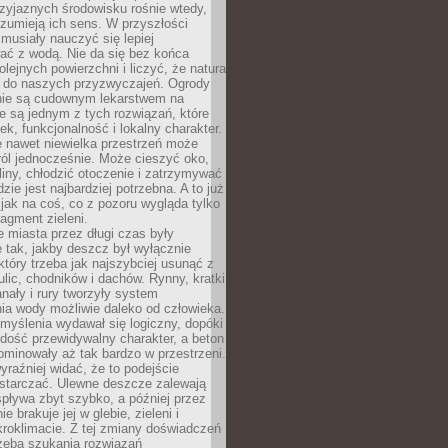
zyjaznych środowisku rośnie wtedy,
ozumieją ich sens. W przyszłości
musiały nauczyć się lepiej
ać z wodą. Nie da się bez końca
lejnych powierzchni i liczyć, że natura
ę do naszych przyzwyczajeń. Ogrody
ie są cudownym lekarstwem na
e są jednym z tych rozwiązań, które
ek, funkcjonalność i lokalny charakter.
e nawet niewielka przestrzeń może
 ról jednocześnie. Może cieszyć oko,
liny, chłodzić otoczenie i zatrzymywać
zie jest najbardziej potrzebna. A to już
jak na coś, co z pozoru wygląda tylko
ragment zieleni.
 miasta przez długi czas były
 tak, jakby deszcz był wyłącznie
tóry trzeba jak najszybciej usunąć z
ulic, chodników i dachów. Rynny, kratki
nały i rury tworzyły system
ia wody możliwie daleko od człowieka.
myślenia wydawał się logiczny, dopóki
dość przewidywalny charakter, a beton
 dominowały aż tak bardzo w przestrzeni.
yraźniej widać, że to podejście
ystarczać. Ulewne deszcze zalewają
spływa zbyt szybko, a później przez
ie brakuje jej w glebie, zieleni i
roklimacie. Z tej zmiany doświadczeń
rzeba szukania rozwiązań