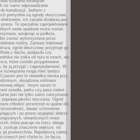
rzeba szukania rozwiązań
h niż samo odprowadzanie
do kanalizacji. Jednym z
ych pomysłów są ogrody deszczowe.
efektownie, ich zasada działania jest
prosta. To specjalnie zaprojektowane
których woda opadowa może zostać
trzymana, wsiąknąć w podłoże,
lbo zostać wykorzystana przez
dobrane rośliny. Zamiast traktować
ntruza, ogród deszczowy przyjmuje go
 Woda z dachu, podjazdu czy
odnika nie znika od razu w rurach, ale
ejsca, które zostało przygotowane
o, by ją przyjąć i zagospodarować. W
ie rozwiązania mogą mieć bardzo
 Czasem jest to niewielka niecka przy
odzinnym, obsadzona roślinami
kresową wilgoć. Innym razem to
ent osiedla, parku czy pasa zieleni
Ważne jest nie tylko samo zatrzymanie
ż poprawa jakości otoczenia. Ogród
oże chłodzić przestrzeń w upalne dni,
różnorodność, dawać schronienie
lającym i po prostu wyglądać dobrze.
rzegrzanych, utwardzonych miast
rzeń, która pracuje na rzecz obiegu
ni, zyskuje znaczenie większe, niż
 jej powierzchnia. Największą zaletą
zczowych jest chyba to, że łączą