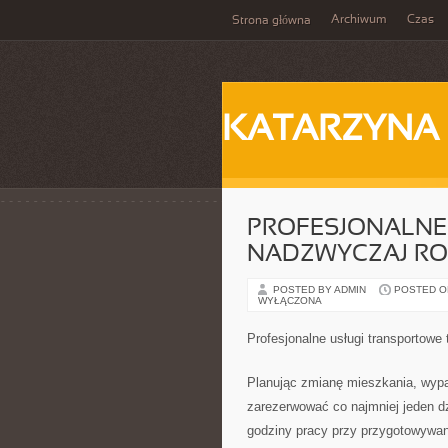
Archiwum
Czas
Strona główna
KATARZYNA
PROFESJONALNE
NADZWYCZAJ R
POSTED BY ADMIN
POSTED ON
WYŁĄCZONA
Profesjonalne usługi transportowe
Planując zmianę mieszkania, wypa
zarezerwować co najmniej jeden dz
godziny pracy przy przygotowywan