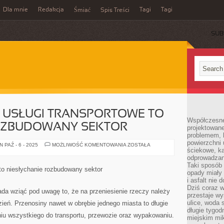
Dla mnie
Redakcja
Tagi
Tagi
Śmiać
Spis Treści
SUB
 USŁUGI TRANSPORTOWE TO
Współczesne
OZBUDOWANY SEKTOR
projektowane
problemem, k
powierzchni 
PROFESJONALNE
 PAŹ - 6 - 2025
MOŻLIWOŚĆ KOMENTOWANIA
ZOSTAŁA
ściekowe, ka
USŁUGI
TRANSPORTOWE
odprowadzan
TO
Taki sposób 
NADZWYCZAJ
 to niesłychanie rozbudowany sektor
ROZBUDOWANY
opady miały 
SEKTOR
i asfalt nie
Dziś coraz w
da wziąć pod uwagę to, że na przeniesienie rzeczy należy
przestaje w
ulice, woda 
ień. Przenosiny nawet w obrębie jednego miasta to długie
długie tygodn
iu wszystkiego do transportu, przewozie oraz wypakowaniu.
miejskim mik