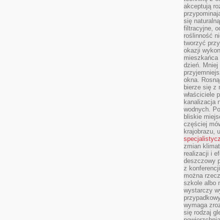
akceptują ro
przypominają 
się naturaln
filtracyjne,
roślinność 
tworzyć przy
okazji wykon
mieszkańca l
dzień. Mniej
przyjemniejs
okna. Rosną
bierze się z 
właściciele 
kanalizacja 
wodnych. Po
bliskie miej
częściej mów
krajobrazu, 
specjalistyc
zmian klimat
realizacji i 
deszczowy p
z konferencj
można rzecz
szkole albo 
wystarczy wy
przypadkowy
wymaga zroz
się rodzaj g
powierzchnia