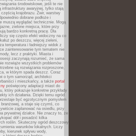
związania środowiskowe, jeśli te nie
infrastruktury awaryjnej, tylko stają
ą częścią krajobrazu. Żwir, warstwy
 odpowiednio dobrane podłoże i
nie muszą wyglądać technicznie. Mogą
jazne, zielone miejsca, które przy
ują bardzo konkretną pracę. Dla
iczy się często efekt widoczny na co
 kałuż po deszczu, więcej zieleni,
za temperatura i ładniejszy widok z
ce zainteresowanie tym tematem nie
mody, lecz z praktyki. Miasta i
posesji zaczynają rozumieć, że sama
nie rozwiąże wszystkich problemów
trzebne są rozwiązania rozproszone,
sca, w którym spada deszcz. Coraz
i o tym samorząd, architekci
urbaniści i mieszkańcy, a także
portal
zny
poświęcony adaptacji miast do
u, który pokazuje konkretne przykłady
efekty ich działania. Dzięki temu ogród
rzestaje być egzotycznym pomysłem
i branżowej, a staje się czymś, co
ywiście zaplanować na osiedlu, przy
na prywatnej działce. Nie znaczy to, że
kopać dół i posadzić kilka
ch roślin. Skuteczny ogród deszczowy
umienia warunków lokalnych. Liczy
leby, kierunek spływu wody,
, z której deszcz będzie