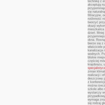
technikę z e
akceptują ro
przypominają 
się naturaln
filtracyjne,
roślinność 
tworzyć przy
okazji wykon
mieszkańca l
dzień. Mniej
przyjemniejs
okna. Rosną
bierze się z 
właściciele 
kanalizacja 
wodnych. Po
bliskie miej
częściej mów
krajobrazu, 
specjalistyc
zmian klimat
realizacji i 
deszczowy p
z konferencj
można rzecz
szkole albo 
wystarczy wy
przypadkowy
wymaga zroz
się rodzaj g