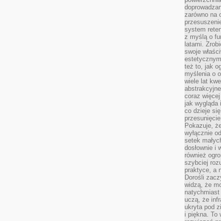
doprowadzany
zarówno na o
przesuszenie
system reten
z myślą o fu
latami. Zrob
swoje właści
estetycznym
też to, jak
myślenia o o
wiele lat kw
abstrakcyjn
coraz więce
jak wygląda i
co dzieje si
przesunięcie
Pokazuje, że
wyłącznie od
setek małyc
dosłownie i
również ogro
szybciej roz
praktyce, a 
Dorośli zacz
widzą, że mo
natychmiast 
uczą, że inf
ukryta pod 
i piękna. To