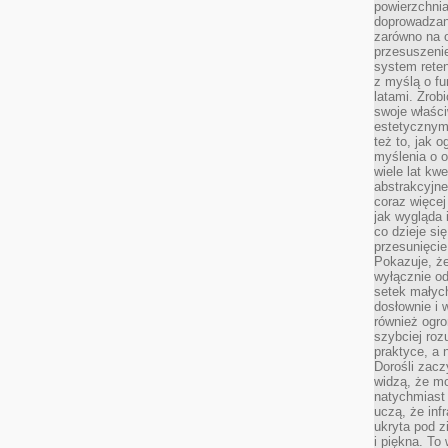
powierzchnia
doprowadzany
zarówno na o
przesuszenie
system reten
z myślą o fu
latami. Zrob
swoje właści
estetycznym
też to, jak
myślenia o o
wiele lat kw
abstrakcyjn
coraz więce
jak wygląda i
co dzieje si
przesunięcie
Pokazuje, że
wyłącznie od
setek małyc
dosłownie i
również ogro
szybciej roz
praktyce, a 
Dorośli zacz
widzą, że mo
natychmiast 
uczą, że inf
ukryta pod 
i piękna. To