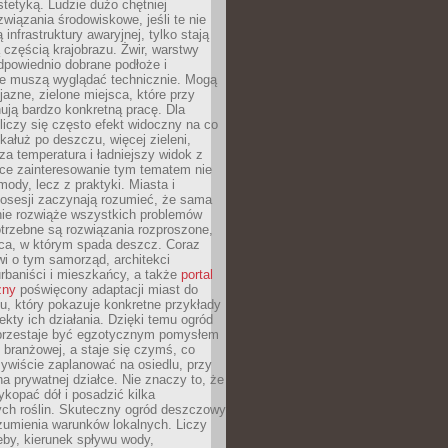
stetyką. Ludzie dużo chętniej
związania środowiskowe, jeśli te nie
infrastruktury awaryjnej, tylko stają
ą częścią krajobrazu. Żwir, warstwy
 odpowiednio dobrane podłoże i
nie muszą wyglądać technicznie. Mogą
jazne, zielone miejsca, które przy
ują bardzo konkretną pracę. Dla
iczy się często efekt widoczny na co
 kałuż po deszczu, więcej zieleni,
za temperatura i ładniejszy widok z
ce zainteresowanie tym tematem nie
mody, lecz z praktyki. Miasta i
posesji zaczynają rozumieć, że sama
nie rozwiąże wszystkich problemów
trzebne są rozwiązania rozproszone,
sca, w którym spada deszcz. Coraz
i o tym samorząd, architekci
urbaniści i mieszkańcy, a także
portal
zny
poświęcony adaptacji miast do
u, który pokazuje konkretne przykłady
efekty ich działania. Dzięki temu ogród
rzestaje być egzotycznym pomysłem
i branżowej, a staje się czymś, co
ywiście zaplanować na osiedlu, przy
na prywatnej działce. Nie znaczy to, że
kopać dół i posadzić kilka
ch roślin. Skuteczny ogród deszczowy
umienia warunków lokalnych. Liczy
leby, kierunek spływu wody,