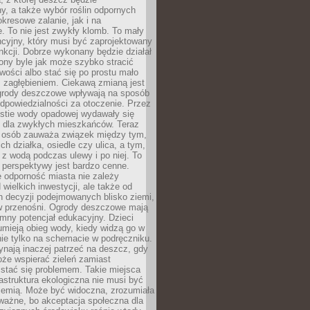
, a także wybór roślin odpornych
kresowe zalanie, jak i na
. To nie jest zwykły klomb. To mały
cyjny, który musi być zaprojektowany
nkcji. Dobrze wykonany będzie działał
iony byle jak może szybko stracić
wości albo stać się po prostu mało
 zagłębieniem. Ciekawą zmianą jest
 ogrody deszczowe wpływają na sposób
dpowiedzialności za otoczenie. Przez
estie wody opadowej wydawały się
e dla zwykłych mieszkańców. Teraz
j osób zauważa związek między tym,
ch działka, osiedle czy ulica, a tym,
ę z wodą podczas ulewy i po niej. To
 perspektywy jest bardzo cenne.
 odporność miasta nie zależy
 wielkich inwestycji, ale także od
h decyzji podejmowanych blisko ziemi,
 w przenośni. Ogrody deszczowe mają
mny potencjał edukacyjny. Dzieci
umieją obieg wody, kiedy widzą go w
nie tylko na schemacie w podręczniku.
ynają inaczej patrzeć na deszcz, gdy
że wspierać zieleń zamiast
stać się problemem. Takie miejsca
rastruktura ekologiczna nie musi być
ziemią. Może być widoczna, zrozumiała
 ważne, bo akceptacja społeczna dla