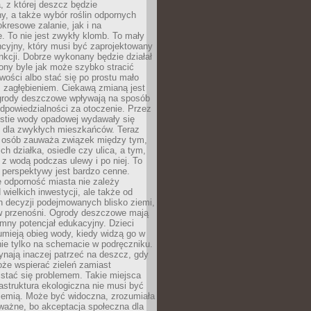
, z której deszcz będzie
, a także wybór roślin odpornych
kresowe zalanie, jak i na
. To nie jest zwykły klomb. To mały
cyjny, który musi być zaprojektowany
nkcji. Dobrze wykonany będzie działał
iony byle jak może szybko stracić
wości albo stać się po prostu mało
 zagłębieniem. Ciekawą zmianą jest
 ogrody deszczowe wpływają na sposób
dpowiedzialności za otoczenie. Przez
estie wody opadowej wydawały się
e dla zwykłych mieszkańców. Teraz
j osób zauważa związek między tym,
ch działka, osiedle czy ulica, a tym,
ę z wodą podczas ulewy i po niej. To
 perspektywy jest bardzo cenne.
 odporność miasta nie zależy
 wielkich inwestycji, ale także od
h decyzji podejmowanych blisko ziemi,
 w przenośni. Ogrody deszczowe mają
mny potencjał edukacyjny. Dzieci
umieją obieg wody, kiedy widzą go w
nie tylko na schemacie w podręczniku.
ynają inaczej patrzeć na deszcz, gdy
że wspierać zieleń zamiast
stać się problemem. Takie miejsca
rastruktura ekologiczna nie musi być
ziemią. Może być widoczna, zrozumiała
 ważne, bo akceptacja społeczna dla