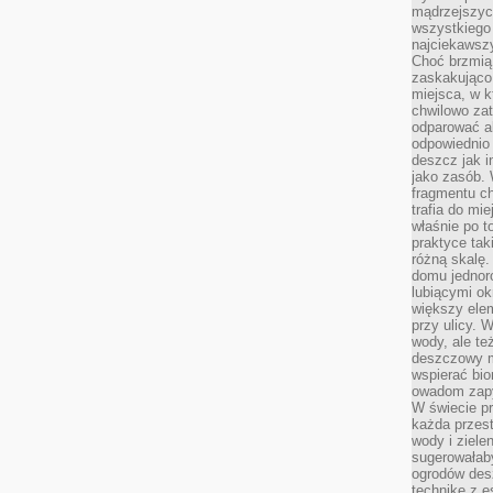
mądrzejszyc
wszystkiego 
najciekawsz
Choć brzmią 
zaskakująco 
miejsca, w 
chwilowo za
odparować a
odpowiednio 
deszcz jak i
jako zasób.
fragmentu ch
trafia do mi
właśnie po t
praktyce tak
różną skalę.
domu jednor
lubiącymi o
większy elem
przy ulicy. 
wody, ale te
deszczowy m
wspierać bio
owadom zapy
W świecie p
każda przest
wody i ziele
sugerowałaby
ogrodów des
technikę z e