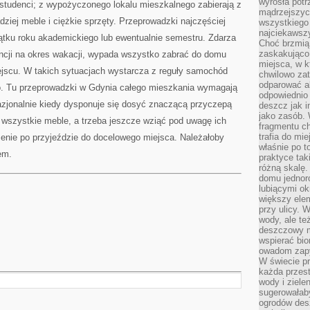
wyrosła pot
tudenci; z wypożyczonego lokalu mieszkalnego zabierają z
mądrzejszyc
dziej meble i ciężkie sprzęty. Przeprowadzki najczęściej
wszystkiego 
najciekawsz
ątku roku akademickiego lub ewentualnie semestru. Zdarza
Choć brzmią 
zaskakująco 
ncji na okres wakacji, wypada wszystko zabrać do domu
miejsca, w 
jscu. W takich sytuacjach wystarcza z reguły samochód
chwilowo za
odparować a
o. Tu przeprowadzki w Gdynia całego mieszkania wymagają
odpowiednio 
azjonalnie kiedy dysponuje się dosyć znaczącą przyczepą
deszcz jak i
jako zasób.
 wszystkie meble, a trzeba jeszcze wziąć pod uwagę ich
fragmentu ch
trafia do mi
nie po przyjeździe do docelowego miejsca. Należałoby
właśnie po t
em.
praktyce tak
różną skalę.
domu jednor
lubiącymi o
większy elem
przy ulicy. 
wody, ale te
deszczowy m
wspierać bio
owadom zapy
W świecie p
każda przest
wody i ziele
sugerowałaby
ogrodów des