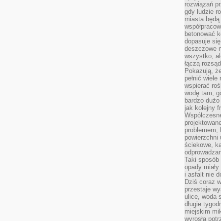
rozwiązań pr
gdy ludzie r
miasta będą 
współpracow
betonować ko
dopasuje si
deszczowe n
wszystko, al
łączą rozsąd
Pokazują, ż
pełnić wiele
wspierać roś
wodę tam, gd
bardzo dużo 
jak kolejny f
Współczesne
projektowane
problemem, k
powierzchni 
ściekowe, ka
odprowadzan
Taki sposób 
opady miały 
i asfalt nie
Dziś coraz w
przestaje w
ulice, woda 
długie tygodn
miejskim mik
wyrosła pot