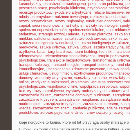
kosmetyczny
,
przestrzeń coworkingowa
,
przestrzeń publiczna
,
pr
przestrzeń pracy
,
psychologia kliniczna
,
psychologia nastolatków
recenzje produktów
,
rękodzieło artystyczne
,
relacje biznesowe
,
re
roboty przemysłowe
,
rodzinne inwestycje
,
rozliczenia podatkowe
,
rozwój przywództwa
,
rozwój regionalny
,
rynek nieruchomości
,
sal
capital
,
sieci neuronowe
,
smart city
,
smart city technologie
,
spedy
społeczna odpowiedzialność
,
społeczności lokalne
,
spot reklamo
stolarstwo
,
strategie rozwoju miasta
,
systemy płatnicze
,
szkoleni
miękkie
,
szkolenia twarde
,
szkolnictwo podstawowe
,
szkolnictwo
sztuczna inteligencja w edukacji
,
sztuczna inteligencja w kulturze
medycynie
,
sztuka cyfrowa
,
sztuka ludowa
,
sztuka tradycyjna
,
sz
użytkowa
,
taras
,
targi branżowe
,
team building
,
techniki malarskie
telemedycyna
,
telemedycyna specjalistyczna
,
terapia poznawcza
psychologiczne
,
transakcje bezgotówkowe
,
transformacja cyfrowa
transport kolejowy
,
transport miejski
,
transport publiczny
,
trend e
komunikacyjne
,
ubezpieczenia zdrowotne prywatne
,
umowy handl
usługi chmurowe
,
usługi fintech
,
użytkowanie produktów finansow
domowy
,
warsztaty artystyczne
,
warsztaty kulinarne
,
warsztaty m
online
,
windykacja należności
,
winiarstwo
,
wirtualna rzeczywistoś
psychologiczne
,
współpraca online
,
współpraca zespołowa
,
wspom
biur
,
wystawy interaktywne
,
wystawy motoryzacyjne
,
zabawa w d
zarządzanie biurem
,
zarządzanie domowym budżetem
,
zarządzan
zarządzanie kryzysem
,
zarządzanie majątkiem
,
zarządzanie mak
marketingiem
,
zarządzanie ryzykiem
,
zarządzanie stresem
,
zarzą
wiedzą
,
zarządzanie zmianami
,
zaufanie publiczne
,
zdalne zarzą
produktowe
,
zdrowie psychiczne dzieci
,
zrównoważony rozwój mi
kraje nordyckie to kraina, które od lat przyciąga osoby marzące 
Europy, w którym dzika natura spotyka się z lokalną kulturą, a 