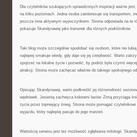
Dla czytelników szukających sprawdzonych inspiracji ważne jest
na kilku poziomach. Jedna osoba zainteresuje się transportem, in
jeszcze inna aktywnym wypoczynkiem. Strona odpowiada na te ró
pokazuje Skandynawię jako kierunek dla różnych podróżników.
Taki blog może szczególnie spodobać się osobom, które nie lubi
najlepiej smakuje wtedy, gdy daje się jej cierpliwość. Warto zatrz
spojrzeć na lokalne życie i pozwolić, by podróż była czymś więcej
atrakcji. Strona może zachęcać właśnie do takiego spokojnego o
Opisując Skandynawię, warto podkreślić jej różnorodność sezono
wędrówek. Jesienią zachwyca kolorami lasów. Zimą przyciąga śni
życia przez topniejący śnieg. Strona może pomagać czytelnikowi
wyjazdu, który najlepiej pasuje do jego marzeń.
Wartością serwisu jest też możliwość zgłębiania mitologii. Skan