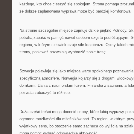
każdego, kto chce cieszyć się spokojem. Strona pomaga zrozumieć
że dobrze zaplanowana wyprawa może być bardziej komfortowa.
Na stronie szczególne miejsce zajmuje dzikie piękno Północy. Sk
potrafią zapaść w pamięć nawet osobom często podróżującym. Su
regionu, w którym człowiek czuje siłę krajobrazu. Opisy takich mi
strony, ponieważ pozwalają wyobrazić sobie trasę.
Szwecja pojawiają się jako miejsca warte spokojnego poznawania
specyficzną atmosferę. Norwegia kojarzy się z drogami widokow
domkami, Dania z nadmorskim luzem, Finlandia z saunami, a Isla
pozwala zobaczyć te różnice.
Dużą część treści mogą docenić osoby, które lubią wyprawy poz
ogromne możliwości dla miłośników nart. To region, w którym prz
wyjątkowy sens, bo otoczenie samo zachęca do wyjścia na szlak.
mogą pomóc wybrać odpowiednią aktywność.