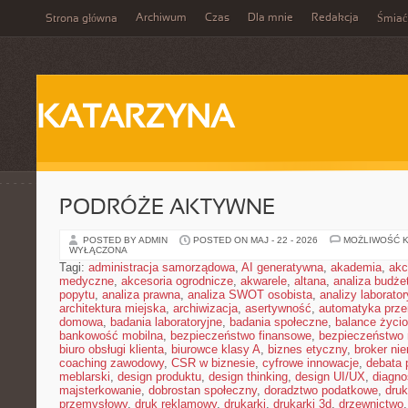
Archiwum
Czas
Dla mnie
Redakcja
Strona główna
Śmiać
KATARZYNA
PODRÓŻE AKTYWNE
POSTED BY ADMIN
POSTED ON MAJ - 22 - 2026
MOŻLIWOŚĆ 
WYŁĄCZONA
Tagi:
administracja samorządowa
,
AI generatywna
,
akademia
,
akc
medyczne
,
akcesoria ogrodnicze
,
akwarele
,
altana
,
analiza budże
popytu
,
analiza prawna
,
analiza SWOT osobista
,
analizy laborator
architektura miejska
,
archiwizacja
,
asertywność
,
automatyka prz
domowa
,
badania laboratoryjne
,
badania społeczne
,
balance życi
bankowość mobilna
,
bezpieczeństwo finansowe
,
bezpieczeństwo 
biuro obsługi klienta
,
biurowce klasy A
,
biznes etyczny
,
broker ni
coaching zawodowy
,
CSR w biznesie
,
cyfrowe innowacje
,
debata 
meblarski
,
design produktu
,
design thinking
,
design UI/UX
,
diagno
majsterkowanie
,
dobrostan społeczny
,
doradztwo podatkowe
,
dru
przemysłowy
,
druk reklamowy
,
drukarki
,
drukarki 3d
,
drzewnictwo