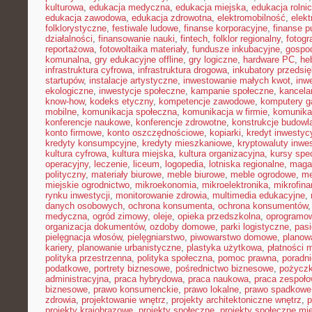
kulturowa
,
edukacja medyczna
,
edukacja miejska
,
edukacja rolni
edukacja zawodowa
,
edukacja zdrowotna
,
elektromobilność
,
elek
folklorystyczne
,
festiwale ludowe
,
finanse korporacyjne
,
finanse p
działalności
,
finansowanie nauki
,
fintech
,
folklor regionalny
,
fotogr
reportażowa
,
fotowoltaika materiały
,
fundusze inkubacyjne
,
gospod
komunalna
,
gry edukacyjne offline
,
gry logiczne
,
hardware PC
,
he
infrastruktura cyfrowa
,
infrastruktura drogowa
,
inkubatory przedsię
startupów
,
instalacje artystyczne
,
inwestowanie małych kwot
,
inw
ekologiczne
,
inwestycje społeczne
,
kampanie społeczne
,
kancela
know-how
,
kodeks etyczny
,
kompetencje zawodowe
,
komputery 
mobilne
,
komunikacja społeczna
,
komunikacja w firmie
,
komunika
konferencje naukowe
,
konferencje zdrowotne
,
konstrukcje budowl
konto firmowe
,
konto oszczędnościowe
,
kopiarki
,
kredyt inwestyc
kredyty konsumpcyjne
,
kredyty mieszkaniowe
,
kryptowaluty inwe
kultura cyfrowa
,
kultura miejska
,
kultura organizacyjna
,
kursy spec
operacyjny
,
leczenie
,
liceum
,
logopedia
,
lotniska regionalne
,
maga
polityczny
,
materiały biurowe
,
meble biurowe
,
meble ogrodowe
,
me
miejskie ogrodnictwo
,
mikroekonomia
,
mikroelektronika
,
mikrofin
rynku inwestycji
,
monitorowanie zdrowia
,
multimedia edukacyjne
,
danych osobowych
,
ochrona konsumenta
,
ochrona konsumentów
medyczna
,
ogród zimowy
,
oleje
,
opieka przedszkolna
,
oprogramow
organizacja dokumentów
,
ozdoby domowe
,
parki logistyczne
,
pas
pielęgnacja włosów
,
pielęgniarstwo
,
piwowarstwo domowe
,
planow
kariery
,
planowanie urbanistyczne
,
plastyka użytkowa
,
płatności 
polityka przestrzenna
,
polityka społeczna
,
pomoc prawna
,
poradni
podatkowe
,
portrety biznesowe
,
pośrednictwo biznesowe
,
pożycz
administracyjna
,
praca hybrydowa
,
praca naukowa
,
praca zespoło
biznesowe
,
prawo konsumenckie
,
prawo lokalne
,
prawo spadkowe
zdrowia
,
projektowanie wnętrz
,
projekty architektoniczne wnętrz
,
p
projekty krajobrazowe
,
projekty społeczne
,
projekty społeczne mie