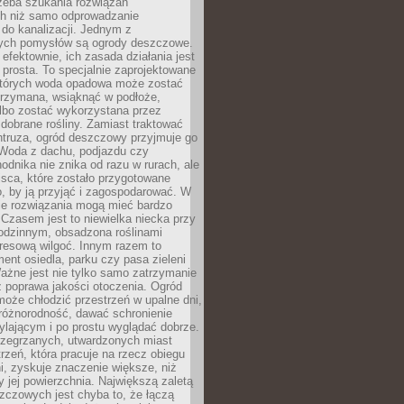
rzeba szukania rozwiązań
h niż samo odprowadzanie
do kanalizacji. Jednym z
ych pomysłów są ogrody deszczowe.
efektownie, ich zasada działania jest
prosta. To specjalnie zaprojektowane
których woda opadowa może zostać
trzymana, wsiąknąć w podłoże,
lbo zostać wykorzystana przez
dobrane rośliny. Zamiast traktować
ntruza, ogród deszczowy przyjmuje go
 Woda z dachu, podjazdu czy
odnika nie znika od razu w rurach, ale
ejsca, które zostało przygotowane
o, by ją przyjąć i zagospodarować. W
ie rozwiązania mogą mieć bardzo
 Czasem jest to niewielka niecka przy
odzinnym, obsadzona roślinami
kresową wilgoć. Innym razem to
ent osiedla, parku czy pasa zieleni
Ważne jest nie tylko samo zatrzymanie
ż poprawa jakości otoczenia. Ogród
oże chłodzić przestrzeń w upalne dni,
różnorodność, dawać schronienie
lającym i po prostu wyglądać dobrze.
rzegrzanych, utwardzonych miast
rzeń, która pracuje na rzecz obiegu
ni, zyskuje znaczenie większe, niż
 jej powierzchnia. Największą zaletą
zczowych jest chyba to, że łączą