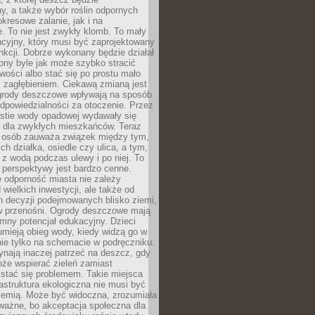
, a także wybór roślin odpornych
kresowe zalanie, jak i na
. To nie jest zwykły klomb. To mały
cyjny, który musi być zaprojektowany
nkcji. Dobrze wykonany będzie działał
iony byle jak może szybko stracić
wości albo stać się po prostu mało
 zagłębieniem. Ciekawą zmianą jest
 ogrody deszczowe wpływają na sposób
dpowiedzialności za otoczenie. Przez
estie wody opadowej wydawały się
e dla zwykłych mieszkańców. Teraz
j osób zauważa związek między tym,
ch działka, osiedle czy ulica, a tym,
ę z wodą podczas ulewy i po niej. To
 perspektywy jest bardzo cenne.
 odporność miasta nie zależy
 wielkich inwestycji, ale także od
h decyzji podejmowanych blisko ziemi,
 w przenośni. Ogrody deszczowe mają
mny potencjał edukacyjny. Dzieci
umieją obieg wody, kiedy widzą go w
nie tylko na schemacie w podręczniku.
ynają inaczej patrzeć na deszcz, gdy
że wspierać zieleń zamiast
stać się problemem. Takie miejsca
rastruktura ekologiczna nie musi być
ziemią. Może być widoczna, zrozumiała
 ważne, bo akceptacja społeczna dla