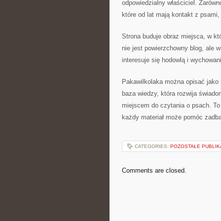
odpowiedzialny właściciel. Zarówno
które od lat mają kontakt z psami,
Strona buduje obraz miejsca, w kt
nie jest powierzchowny blog, ale 
interesuje się hodowlą i wychowa
Pakawilkolaka można opisać jako m
baza wiedzy, która rozwija świado
miejscem do czytania o psach. To 
każdy materiał może pomóc zadba
CATEGORIES:
POZOSTAŁE PUBLIK
Comments are closed.