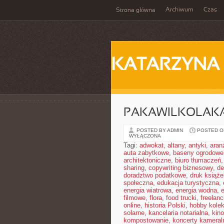
Archiwum
Czas
Strona główna
KATARZYNA
PAKAWILKOLAK
POSTED BY ADMIN
POSTED ON
WYŁĄCZONA
Tagi:
adwokat
,
altany
,
antyki
,
aran
auta zabytkowe
,
baseny ogrodowe
architektoniczne
,
biuro tłumaczeń
sharing
,
copywriting biznesowy
,
de
doradztwo podatkowe
,
druk książe
społeczna
,
edukacja turystyczna
,
energia wiatrowa
,
energia wodna
,
filmowe
,
flora
,
food trucki
,
freelanc
online
,
historia Polski
,
hobby kolek
solarne
,
kancelaria notarialna
,
kino
kompostowanie
,
koncerty kameral