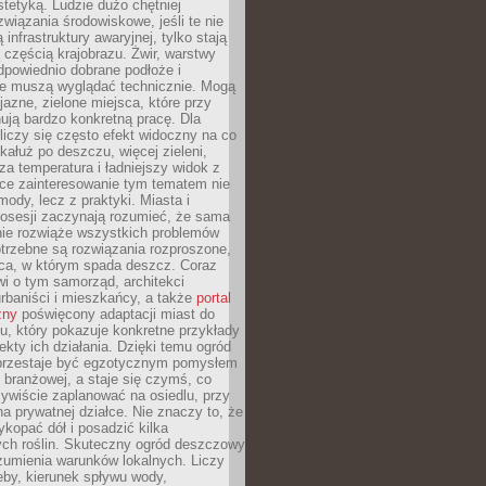
stetyką. Ludzie dużo chętniej
związania środowiskowe, jeśli te nie
infrastruktury awaryjnej, tylko stają
ą częścią krajobrazu. Żwir, warstwy
 odpowiednio dobrane podłoże i
nie muszą wyglądać technicznie. Mogą
jazne, zielone miejsca, które przy
ują bardzo konkretną pracę. Dla
iczy się często efekt widoczny na co
 kałuż po deszczu, więcej zieleni,
za temperatura i ładniejszy widok z
ce zainteresowanie tym tematem nie
mody, lecz z praktyki. Miasta i
posesji zaczynają rozumieć, że sama
nie rozwiąże wszystkich problemów
trzebne są rozwiązania rozproszone,
sca, w którym spada deszcz. Coraz
i o tym samorząd, architekci
urbaniści i mieszkańcy, a także
portal
zny
poświęcony adaptacji miast do
u, który pokazuje konkretne przykłady
efekty ich działania. Dzięki temu ogród
rzestaje być egzotycznym pomysłem
i branżowej, a staje się czymś, co
ywiście zaplanować na osiedlu, przy
na prywatnej działce. Nie znaczy to, że
kopać dół i posadzić kilka
ch roślin. Skuteczny ogród deszczowy
umienia warunków lokalnych. Liczy
leby, kierunek spływu wody,