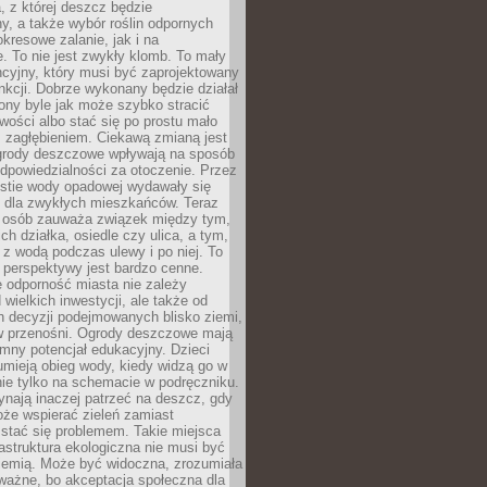
, z której deszcz będzie
, a także wybór roślin odpornych
kresowe zalanie, jak i na
. To nie jest zwykły klomb. To mały
cyjny, który musi być zaprojektowany
nkcji. Dobrze wykonany będzie działał
iony byle jak może szybko stracić
wości albo stać się po prostu mało
 zagłębieniem. Ciekawą zmianą jest
 ogrody deszczowe wpływają na sposób
dpowiedzialności za otoczenie. Przez
estie wody opadowej wydawały się
e dla zwykłych mieszkańców. Teraz
j osób zauważa związek między tym,
ch działka, osiedle czy ulica, a tym,
ę z wodą podczas ulewy i po niej. To
 perspektywy jest bardzo cenne.
 odporność miasta nie zależy
 wielkich inwestycji, ale także od
h decyzji podejmowanych blisko ziemi,
 w przenośni. Ogrody deszczowe mają
mny potencjał edukacyjny. Dzieci
umieją obieg wody, kiedy widzą go w
nie tylko na schemacie w podręczniku.
ynają inaczej patrzeć na deszcz, gdy
że wspierać zieleń zamiast
stać się problemem. Takie miejsca
rastruktura ekologiczna nie musi być
ziemią. Może być widoczna, zrozumiała
 ważne, bo akceptacja społeczna dla