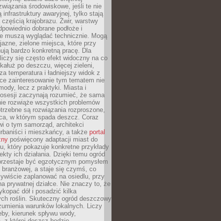
związania środowiskowe, jeśli te nie
infrastruktury awaryjnej, tylko stają
ą częścią krajobrazu. Żwir, warstwy
 odpowiednio dobrane podłoże i
nie muszą wyglądać technicznie. Mogą
jazne, zielone miejsca, które przy
ują bardzo konkretną pracę. Dla
iczy się często efekt widoczny na co
 kałuż po deszczu, więcej zieleni,
za temperatura i ładniejszy widok z
ce zainteresowanie tym tematem nie
mody, lecz z praktyki. Miasta i
posesji zaczynają rozumieć, że sama
nie rozwiąże wszystkich problemów
trzebne są rozwiązania rozproszone,
sca, w którym spada deszcz. Coraz
i o tym samorząd, architekci
urbaniści i mieszkańcy, a także
portal
zny
poświęcony adaptacji miast do
u, który pokazuje konkretne przykłady
efekty ich działania. Dzięki temu ogród
rzestaje być egzotycznym pomysłem
i branżowej, a staje się czymś, co
ywiście zaplanować na osiedlu, przy
na prywatnej działce. Nie znaczy to, że
kopać dół i posadzić kilka
ch roślin. Skuteczny ogród deszczowy
umienia warunków lokalnych. Liczy
leby, kierunek spływu wody,
, z której deszcz będzie