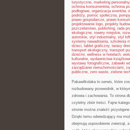
turystyczne
,
marketing personalny
ochrona konsumentów
,
ochrona pr
podłogowe
,
organizacja eventów
,
o
podróży
,
pomoc społeczna
,
pompy
prawo gospodarcze
,
prawo konsu
projektowanie logo
,
projekty budo
pszczelarstwo
,
publishing
,
rada p
ekologiczne
,
rowery miejskie
,
rozw
autorskie
,
styl industrialny
,
styl lo
systemy nawadniania
,
szkolenia 
dzieci
,
tablet graficzny
,
tarasy dre
transport ekologiczny
,
transport pu
dziećmi
,
wellness w hotelach
,
wol
kulturalne
,
wydawnictwa książkow
wystawy fotograficzne
,
zabawki e
zarządzanie nieruchomościami
,
za
publiczne
,
zero waste
,
zielone tec
Pakawilkolaka to serwis, które zo
rozbudowany przewodnik, w którym
zdrowia i zachowania. To strona d
czytelny zbiór treści. Fajne katego
stronie można znaleźć przystępne 
Dzięki temu odwiedzający ma moż
obejmują usposobienie zwierząt, a