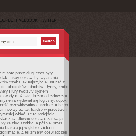
SCRIBE
FACEBOOK
TWITTER
 miasta przez długi czas były
 tak, jakby deszcz był wyłącznie
tóry trzeba jak najszybciej usunąć z
ulic, chodników i dachów. Rynny, kratki
nały i rury tworzyły system
ia wody możliwie daleko od człowieka.
myślenia wydawał się logiczny, dopóki
dość przewidywalny charakter, a beton
 dominowały aż tak bardzo w przestrzeni.
yraźniej widać, że to podejście
ystarczać. Ulewne deszcze zalewają
spływa zbyt szybko, a później przez
ie brakuje jej w glebie, zieleni i
roklimacie. Z tej zmiany doświadczeń