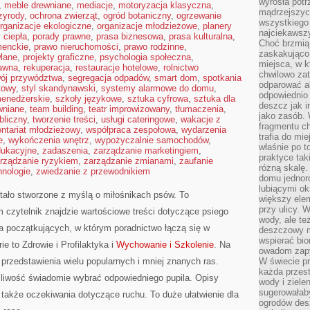
wyrosła pot
,
meble drewniane
,
mediacje
,
motoryzacja klasyczna
,
mądrzejszyc
zyrody
,
ochrona zwierząt
,
ogród botaniczny
,
ogrzewanie
wszystkiego 
rganizacje ekologiczne
,
organizacje młodzieżowe
,
planery
najciekawsz
 ciepła
,
porady prawne
,
prasa biznesowa
,
prasa kulturalna
,
Choć brzmią 
menckie
,
prawo nieruchomości
,
prawo rodzinne
,
zaskakująco 
wlane
,
projekty graficzne
,
psychologia społeczna
,
miejsca, w 
rawna
,
rekuperacja
,
restauracje hotelowe
,
rolnictwo
chwilowo za
ój przywództwa
,
segregacja odpadów
,
smart dom
,
spotkania
odparować a
ftowy
,
styl skandynawski
,
systemy alarmowe do domu
,
odpowiednio 
menedżerskie
,
szkoły językowe
,
sztuka cyfrowa
,
sztuka dla
deszcz jak i
wniane
,
team building
,
teatr improwizowany
,
tłumaczenia
,
jako zasób.
bliczny
,
tworzenie treści
,
usługi cateringowe
,
wakacje z
fragmentu ch
ontariat młodzieżowy
,
współpraca zespołowa
,
wydarzenia
trafia do mi
e
,
wykończenia wnętrz
,
wypożyczalnie samochodów
,
właśnie po t
dukacyjne
,
zadaszenia
,
zarządzanie marketingiem
,
praktyce tak
rządzanie ryzykiem
,
zarządzanie zmianami
,
zaufanie
różną skalę.
hnologie
,
zwiedzanie z przewodnikiem
domu jednor
lubiącymi o
stało stworzone z myślą o miłośnikach psów. To
większy elem
przy ulicy. 
 czytelnik znajdzie wartościowe treści dotyczące psiego
wody, ale te
la początkujących, w którym poradnictwo łączą się w
deszczowy m
wspierać bio
rie to Zdrowie i Profilaktyka i
Wychowanie i Szkolenie
. Na
owadom zapy
przedstawienia wielu popularnych i mniej znanych ras.
W świecie p
każda przest
liwość świadomie wybrać odpowiedniego pupila. Opisy
wody i ziele
sugerowałaby
 także oczekiwania dotyczące ruchu. To duże ułatwienie dla
ogrodów des