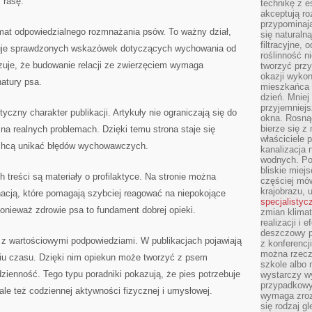
 rasę.
technikę z e
akceptują ro
przypominają 
mat odpowiedzialnego rozmnażania psów. To ważny dział,
się naturaln
filtracyjne,
kuje sprawdzonych wskazówek dotyczących wychowania od
roślinność 
zuje, że budowanie relacji ze zwierzęciem wymaga
tworzyć przy
okazji wykon
natury psa.
mieszkańca l
dzień. Mniej
przyjemniejs
tyczny charakter publikacji. Artykuły nie ograniczają się do
okna. Rosną
bierze się z 
ę na realnych problemach. Dzięki temu strona staje się
właściciele 
 chcą unikać błędów wychowawczych.
kanalizacja 
wodnych. Po
bliskie miej
reści są materiały o profilaktyce. Na stronie można
częściej mów
krajobrazu, 
nacją, które pomagają szybciej reagować na niepokojące
specjalistyc
ponieważ zdrowie psa to fundament dobrej opieki.
zmian klimat
realizacji i 
deszczowy p
 z wartościowymi podpowiedziami. W publikacjach pojawiają
z konferencj
można rzecz
iu czasu. Dzięki nim opiekun może tworzyć z psem
szkole albo 
dzienność. Tego typu poradniki pokazują, że pies potrzebuje
wystarczy wy
przypadkowy
ale też codziennej aktywności fizycznej i umysłowej.
wymaga zroz
się rodzaj g