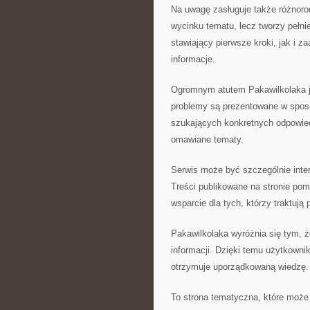
Na uwagę zasługuje także różnoro
wycinku tematu, lecz tworzy pełni
stawiający pierwsze kroki, jak i 
informacje.
Ogromnym atutem Pakawilkolaka je
problemy są prezentowane w sposób
szukających konkretnych odpowied
omawiane tematy.
Serwis może być szczególnie inte
Treści publikowane na stronie pom
wsparcie dla tych, którzy traktują
Pakawilkolaka wyróżnia się tym, 
informacji. Dzięki temu użytkowni
otrzymuje uporządkowaną wiedzę.
To strona tematyczna, które może