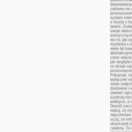
doprowadzany
zarówno na o
przesuszenie
system reten
z myślą o fu
latami. Zrob
swoje właści
estetycznym
też to, jak
myślenia o o
wiele lat kw
abstrakcyjn
coraz więce
jak wygląda i
co dzieje si
przesunięcie
Pokazuje, że
wyłącznie od
setek małyc
dosłownie i
również ogro
szybciej roz
praktyce, a 
Dorośli zacz
widzą, że mo
natychmiast 
uczą, że inf
ukryta pod 
i piękna. To