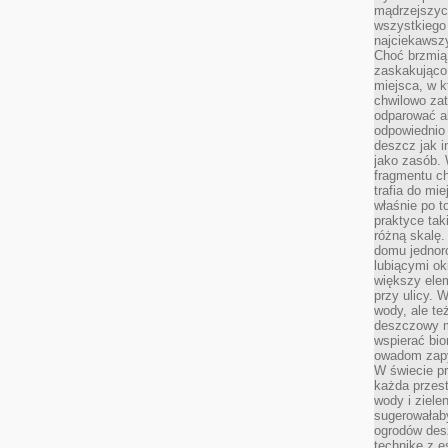
mądrzejszyc
wszystkiego 
najciekawsz
Choć brzmią 
zaskakująco 
miejsca, w 
chwilowo za
odparować a
odpowiednio 
deszcz jak i
jako zasób.
fragmentu ch
trafia do mi
właśnie po t
praktyce tak
różną skalę.
domu jednor
lubiącymi o
większy elem
przy ulicy. 
wody, ale te
deszczowy m
wspierać bio
owadom zapy
W świecie p
każda przest
wody i ziele
sugerowałaby
ogrodów des
technikę z e