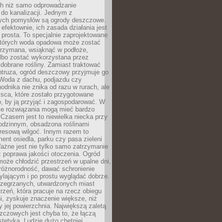
h niż samo odprowadzanie
do kanalizacji. Jednym z
ych pomysłów są ogrody deszczowe.
efektownie, ich zasada działania jest
prosta. To specjalnie zaprojektowane
których woda opadowa może zostać
trzymana, wsiąknąć w podłoże,
lbo zostać wykorzystana przez
dobrane rośliny. Zamiast traktować
ntruza, ogród deszczowy przyjmuje go
 Woda z dachu, podjazdu czy
odnika nie znika od razu w rurach, ale
ejsca, które zostało przygotowane
o, by ją przyjąć i zagospodarować. W
ie rozwiązania mogą mieć bardzo
 Czasem jest to niewielka niecka przy
odzinnym, obsadzona roślinami
kresową wilgoć. Innym razem to
ent osiedla, parku czy pasa zieleni
Ważne jest nie tylko samo zatrzymanie
ż poprawa jakości otoczenia. Ogród
oże chłodzić przestrzeń w upalne dni,
różnorodność, dawać schronienie
lającym i po prostu wyglądać dobrze.
rzegrzanych, utwardzonych miast
rzeń, która pracuje na rzecz obiegu
ni, zyskuje znaczenie większe, niż
 jej powierzchnia. Największą zaletą
zczowych jest chyba to, że łączą
stetyką. Ludzie dużo chętniej