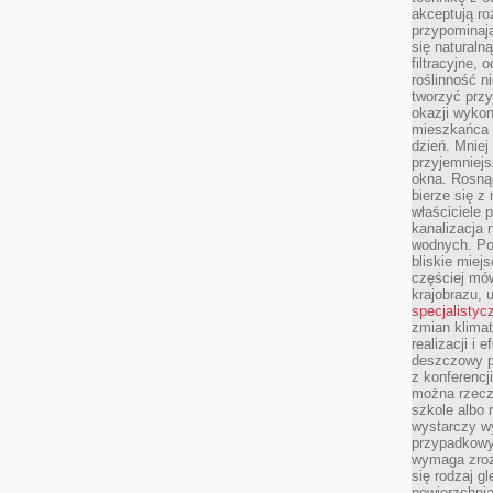
akceptują ro
przypominają 
się naturaln
filtracyjne,
roślinność 
tworzyć przy
okazji wykon
mieszkańca l
dzień. Mniej
przyjemniejs
okna. Rosną
bierze się z 
właściciele 
kanalizacja 
wodnych. Po
bliskie miej
częściej mów
krajobrazu, 
specjalistyc
zmian klimat
realizacji i 
deszczowy p
z konferencj
można rzecz
szkole albo 
wystarczy wy
przypadkowy
wymaga zroz
się rodzaj g
powierzchnia