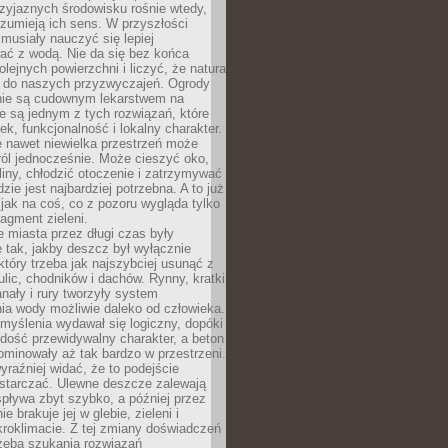
zyjaznych środowisku rośnie wtedy,
ozumieją ich sens. W przyszłości
musiały nauczyć się lepiej
ać z wodą. Nie da się bez końca
lejnych powierzchni i liczyć, że natura
ę do naszych przyzwyczajeń. Ogrody
ie są cudownym lekarstwem na
e są jednym z tych rozwiązań, które
ek, funkcjonalność i lokalny charakter.
e nawet niewielka przestrzeń może
 ról jednocześnie. Może cieszyć oko,
liny, chłodzić otoczenie i zatrzymywać
zie jest najbardziej potrzebna. A to już
jak na coś, co z pozoru wygląda tylko
ragment zieleni.
 miasta przez długi czas były
 tak, jakby deszcz był wyłącznie
tóry trzeba jak najszybciej usunąć z
ulic, chodników i dachów. Rynny, kratki
nały i rury tworzyły system
ia wody możliwie daleko od człowieka.
myślenia wydawał się logiczny, dopóki
dość przewidywalny charakter, a beton
 dominowały aż tak bardzo w przestrzeni.
yraźniej widać, że to podejście
ystarczać. Ulewne deszcze zalewają
spływa zbyt szybko, a później przez
ie brakuje jej w glebie, zieleni i
roklimacie. Z tej zmiany doświadczeń
rzeba szukania rozwiązań