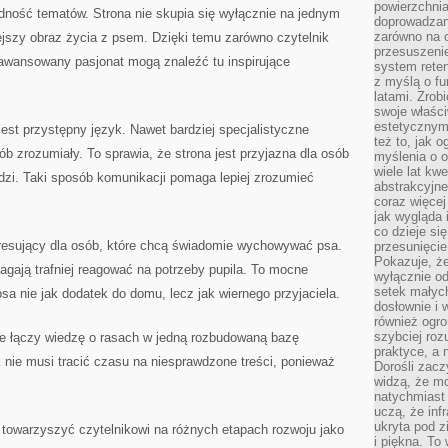
powierzchnia
dność tematów. Strona nie skupia się wyłącznie na jednym
doprowadzany
zarówno na o
ejszy obraz życia z psem. Dzięki temu zarówno czytelnik
przesuszenie
zaawansowany pasjonat mogą znaleźć tu inspirujące
system reten
z myślą o fu
latami. Zrob
swoje właści
estetycznym
st przystępny język. Nawet bardziej specjalistyczne
też to, jak
 zrozumiały. To sprawia, że strona jest przyjazna dla osób
myślenia o o
wiele lat kw
zi. Taki sposób komunikacji pomaga lepiej zrozumieć
abstrakcyjn
coraz więce
jak wygląda i
co dzieje si
resujący dla osób, które chcą świadomie wychowywać psa.
przesunięcie
Pokazuje, że
agają trafniej reagować na potrzeby pupila. To mocne
wyłącznie od
setek małyc
 psa nie jak dodatek do domu, lecz jak wiernego przyjaciela.
dosłownie i
również ogro
szybciej roz
że łączy wiedzę o rasach w jedną rozbudowaną bazę
praktyce, a 
k nie musi tracić czasu na niesprawdzone treści, ponieważ
Dorośli zacz
widzą, że mo
natychmiast 
uczą, że inf
ukryta pod 
 towarzyszyć czytelnikowi na różnych etapach rozwoju jako
i piękna. To