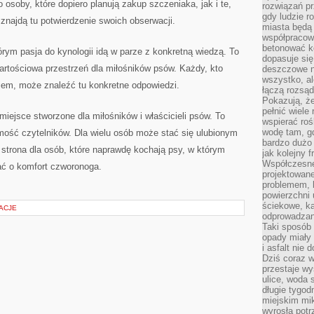
 osoby, które dopiero planują zakup szczeniaka, jak i te,
rozwiązań pr
gdy ludzie r
 znajdą tu potwierdzenie swoich obserwacji.
miasta będą 
współpracow
betonować ko
órym pasja do kynologii idą w parze z konkretną wiedzą. To
dopasuje si
wartościowa przestrzeń dla miłośników psów. Każdy, kto
deszczowe n
wszystko, al
niem, może znaleźć tu konkretne odpowiedzi.
łączą rozsąd
Pokazują, ż
pełnić wiele
iejsce stworzone dla miłośników i właścicieli psów. To
wspierać roś
wodę tam, gd
mość czytelników. Dla wielu osób może stać się ulubionym
bardzo dużo 
strona dla osób, które naprawdę kochają psy, w którym
jak kolejny f
Współczesne
ć o komfort czworonoga.
projektowane
problemem, k
powierzchni 
ściekowe, ka
ACJE
odprowadzan
Taki sposób 
opady miały 
i asfalt nie
Dziś coraz w
przestaje w
ulice, woda 
długie tygodn
miejskim mik
wyrosła pot