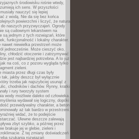
zyjaznych środowisku rośnie wtedy,
ozumieją ich sens. W przyszłości
musiały nauczyć się lepiej
ać z wodą. Nie da się bez końca
lejnych powierzchni i liczyć, że natura
ę do naszych przyzwyczajeń. Ogrody
ie są cudownym lekarstwem na
e są jednym z tych rozwiązań, które
ek, funkcjonalność i lokalny charakter.
e nawet niewielka przestrzeń może
 ról jednocześnie. Może cieszyć oko,
liny, chłodzić otoczenie i zatrzymywać
zie jest najbardziej potrzebna. A to już
jak na coś, co z pozoru wygląda tylko
ragment zieleni.
 miasta przez długi czas były
 tak, jakby deszcz był wyłącznie
tóry trzeba jak najszybciej usunąć z
ulic, chodników i dachów. Rynny, kratki
nały i rury tworzyły system
ia wody możliwie daleko od człowieka.
myślenia wydawał się logiczny, dopóki
dość przewidywalny charakter, a beton
 dominowały aż tak bardzo w przestrzeni.
yraźniej widać, że to podejście
ystarczać. Ulewne deszcze zalewają
spływa zbyt szybko, a później przez
ie brakuje jej w glebie, zieleni i
roklimacie. Z tej zmiany doświadczeń
rzeba szukania rozwiązań