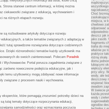
czając merytorycznych informacji dla osób, które chcą
mądrzejszyc
. Strona stanowi centrum informacji, w której można
wszystkiego 
najciekawsz
oraz ciekawostki związane z edukacją, wychowaniem i
Choć brzmią 
zaskakująco 
i na różnych etapach rozwoju.
miejsca, w 
chwilowo za
odparować a
odpowiednio 
ane są rozbudowane artykuły dotyczące rozwoju
deszcz jak i
jako zasób.
w edukacyjnych, a także tematów związanych z adaptacją w
fragmentu ch
leźć tutaj sprawdzone rozwiązania dotyczące codziennych
trafia do mi
właśnie po t
zice. Dzięki różnorodności tematów każdy użytkownik ma
praktyce tak
opasowanych do swoich zainteresowań. Polecam
Poradnik
różną skalę.
domu jednor
eli i Wychowawców. Portal porusza zagadnienia związane z
lubiącymi o
większy elem
ąc zarówno nowoczesne podejścia edukacyjne, jak i
przy ulicy. 
ięki temu użytkownicy mogą zdobywać nowe informacje
wody, ale te
deszczowy m
ły związane z procesem nauki i wychowania.
wspierać bio
owadom zapy
W świecie p
każda przest
y eksperckie, które pomagają zrozumieć potrzeby dzieci na
wody i ziele
sugerowałaby
są tutaj tematy dotyczące rozpoczynania edukacji,
ogrodów des
 rozwijania samodzielności oraz wzmacniania poczucia
technikę z e