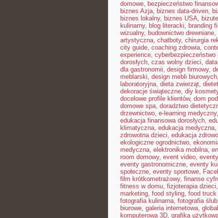
domowe
,
bezpieczeństwo finansow
biznes Azja
,
biznes data-driven
,
b
biznes lokalny
,
biznes USA
,
bizut
kulinarny
,
blog literacki
,
branding f
wizualny
,
budownictwo drewniane
,
artystyczna
,
chatboty
,
chirurgia r
city guide
,
coaching zdrowia
,
cont
experience
,
cyberbezpieczeństwo
dorosłych
,
czas wolny dzieci
,
data
dla gastronomii
,
design firmowy
,
d
meblarski
,
design mebli biurowych
laboratoryjna
,
dieta zwierząt
,
diete
dekoracje świąteczne
,
diy kosmet
docelowe profile klientów
,
dom pod
domowe spa
,
doradztwo dietetycz
drzewnictwo
,
e-learning medyczny
edukacja finansowa dorosłych
,
edu
klimatyczna
,
edukacja medyczna
zdrowotna dzieci
,
edukacja zdrowo
ekologiczne ogrodnictwo
,
ekonomi
medyczna
,
elektronika mobilna
,
en
room domowy
,
event video
,
event
eventy gastronomiczne
,
eventy ku
społeczne
,
eventy sportowe
,
Face
film krótkometrażowy
,
finanse cyf
fitness w domu
,
fizjoterapia dzieci
marketing
,
food styling
,
food truck 
fotografia kulinarna
,
fotografia ślu
biurowe
,
galeria internetowa
,
globa
komputerowa 3D
,
grafika użytkow