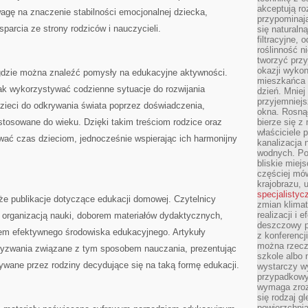
akceptują ro
wagę na znaczenie stabilności emocjonalnej dziecka,
przypominają 
parcia ze strony rodziców i nauczycieli.
się naturaln
filtracyjne,
roślinność 
tworzyć przy
okazji wykon
, gdzie można znaleźć pomysły na edukacyjne aktywności.
mieszkańca l
ak wykorzystywać codzienne sytuacje do rozwijania
dzień. Mniej
przyjemniejs
zieci do odkrywania świata poprzez doświadczenia,
okna. Rosną
tosowane do wieku. Dzięki takim treściom rodzice oraz
bierze się z 
właściciele 
wać czas dzieciom, jednocześnie wspierając ich harmonijny
kanalizacja 
wodnych. Po
bliskie miej
częściej mów
krajobrazu, 
specjalistyc
że publikacje dotyczące edukacji domowej. Czytelnicy
zmian klimat
realizacji i 
z organizacją nauki, doborem materiałów dydaktycznych,
deszczowy p
em efektywnego środowiska edukacyjnego. Artykuły
z konferencj
można rzecz
wyzwania związane z tym sposobem nauczania, prezentując
szkole albo 
ywane przez rodziny decydujące się na taką formę edukacji.
wystarczy wy
przypadkowy
wymaga zroz
się rodzaj g
powierzchnia