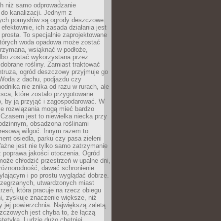
h niż samo odprowadzanie
do kanalizacji. Jednym z
ych pomysłów są ogrody deszczowe.
efektownie, ich zasada działania jest
prosta. To specjalnie zaprojektowane
których woda opadowa może zostać
trzymana, wsiąknąć w podłoże,
lbo zostać wykorzystana przez
dobrane rośliny. Zamiast traktować
ntruza, ogród deszczowy przyjmuje go
 Woda z dachu, podjazdu czy
odnika nie znika od razu w rurach, ale
ejsca, które zostało przygotowane
o, by ją przyjąć i zagospodarować. W
ie rozwiązania mogą mieć bardzo
 Czasem jest to niewielka niecka przy
odzinnym, obsadzona roślinami
kresową wilgoć. Innym razem to
ent osiedla, parku czy pasa zieleni
Ważne jest nie tylko samo zatrzymanie
ż poprawa jakości otoczenia. Ogród
oże chłodzić przestrzeń w upalne dni,
różnorodność, dawać schronienie
lającym i po prostu wyglądać dobrze.
rzegrzanych, utwardzonych miast
rzeń, która pracuje na rzecz obiegu
ni, zyskuje znaczenie większe, niż
 jej powierzchnia. Największą zaletą
zczowych jest chyba to, że łączą
stetyką. Ludzie dużo chętniej