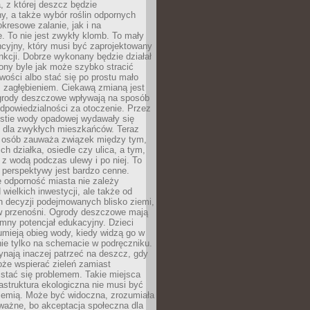
, z której deszcz będzie
, a także wybór roślin odpornych
kresowe zalanie, jak i na
. To nie jest zwykły klomb. To mały
cyjny, który musi być zaprojektowany
nkcji. Dobrze wykonany będzie działał
iony byle jak może szybko stracić
wości albo stać się po prostu mało
 zagłębieniem. Ciekawą zmianą jest
 ogrody deszczowe wpływają na sposób
dpowiedzialności za otoczenie. Przez
estie wody opadowej wydawały się
e dla zwykłych mieszkańców. Teraz
j osób zauważa związek między tym,
ch działka, osiedle czy ulica, a tym,
ę z wodą podczas ulewy i po niej. To
 perspektywy jest bardzo cenne.
 odporność miasta nie zależy
 wielkich inwestycji, ale także od
h decyzji podejmowanych blisko ziemi,
 w przenośni. Ogrody deszczowe mają
mny potencjał edukacyjny. Dzieci
umieją obieg wody, kiedy widzą go w
nie tylko na schemacie w podręczniku.
ynają inaczej patrzeć na deszcz, gdy
że wspierać zieleń zamiast
stać się problemem. Takie miejsca
rastruktura ekologiczna nie musi być
ziemią. Może być widoczna, zrozumiała
 ważne, bo akceptacja społeczna dla