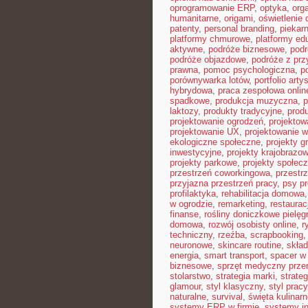
oprogramowanie ERP
,
optyka
,
org
humanitarne
,
origami
,
oświetlenie
patenty
,
personal branding
,
piekar
platformy chmurowe
,
platformy ed
aktywne
,
podróże biznesowe
,
pod
podróże objazdowe
,
podróże z pr
prawna
,
pomoc psychologiczna
,
p
porównywarka lotów
,
portfolio arty
hybrydowa
,
praca zespołowa onlin
spadkowe
,
produkcja muzyczna
,
p
laktozy
,
produkty tradycyjne
,
prod
projektowanie ogrodzeń
,
projektow
projektowanie UX
,
projektowanie w
ekologiczne społeczne
,
projekty g
inwestycyjne
,
projekty krajobrazo
projekty parkowe
,
projekty społec
przestrzeń coworkingowa
,
przestr
przyjazna przestrzeń pracy
,
psy pr
profilaktyka
,
rehabilitacja domowa
w ogrodzie
,
remarketing
,
restaura
finanse
,
rośliny doniczkowe pielęg
domowa
,
rozwój osobisty online
,
r
techniczny
,
rzeźba
,
scrapbooking
neuronowe
,
skincare routine
,
skład
energia
,
smart transport
,
spacer w 
biznesowe
,
sprzęt medyczny prze
stolarstwo
,
strategia marki
,
strate
glamour
,
styl klasyczny
,
styl pracy
naturalne
,
survival
,
święta kulinar
systemy ERP w firmie
,
systemy in