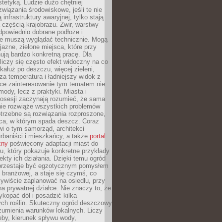
stetyką. Ludzie dużo chętniej
związania środowiskowe, jeśli te nie
infrastruktury awaryjnej, tylko stają
ą częścią krajobrazu. Żwir, warstwy
 odpowiednio dobrane podłoże i
nie muszą wyglądać technicznie. Mogą
jazne, zielone miejsca, które przy
ują bardzo konkretną pracę. Dla
iczy się często efekt widoczny na co
 kałuż po deszczu, więcej zieleni,
za temperatura i ładniejszy widok z
ce zainteresowanie tym tematem nie
mody, lecz z praktyki. Miasta i
posesji zaczynają rozumieć, że sama
nie rozwiąże wszystkich problemów
trzebne są rozwiązania rozproszone,
sca, w którym spada deszcz. Coraz
i o tym samorząd, architekci
urbaniści i mieszkańcy, a także
portal
zny
poświęcony adaptacji miast do
u, który pokazuje konkretne przykłady
efekty ich działania. Dzięki temu ogród
rzestaje być egzotycznym pomysłem
i branżowej, a staje się czymś, co
ywiście zaplanować na osiedlu, przy
na prywatnej działce. Nie znaczy to, że
kopać dół i posadzić kilka
ch roślin. Skuteczny ogród deszczowy
umienia warunków lokalnych. Liczy
leby, kierunek spływu wody,