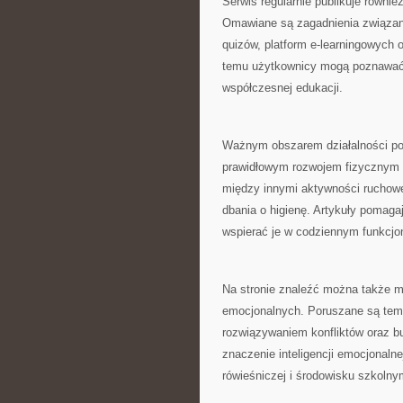
Serwis regularnie publikuje równ
Omawiane są zagadnienia związane
quizów, platform e-learningowych o
temu użytkownicy mogą poznawać a
współczesnej edukacji.
Ważnym obszarem działalności por
prawidłowym rozwojem fizycznym 
między innymi aktywności ruchowe
dbania o higienę. Artykuły pomaga
wspierać je w codziennym funkcjo
Na stronie znaleźć można także m
emocjonalnych. Poruszane są tema
rozwiązywaniem konfliktów oraz bu
znaczenie inteligencji emocjonalne
rówieśniczej i środowisku szkolny