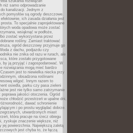
rzeba szukania rozwiązań
h niż samo odprowadzanie
do kanalizacji. Jednym z
ych pomysłów są ogrody deszczowe.
efektownie, ich zasada działania jest
prosta. To specjalnie zaprojektowane
których woda opadowa może zostać
trzymana, wsiąknąć w podłoże,
lbo zostać wykorzystana przez
dobrane rośliny. Zamiast traktować
ntruza, ogród deszczowy przyjmuje go
 Woda z dachu, podjazdu czy
odnika nie znika od razu w rurach, ale
ejsca, które zostało przygotowane
o, by ją przyjąć i zagospodarować. W
ie rozwiązania mogą mieć bardzo
 Czasem jest to niewielka niecka przy
odzinnym, obsadzona roślinami
kresową wilgoć. Innym razem to
ent osiedla, parku czy pasa zieleni
Ważne jest nie tylko samo zatrzymanie
ż poprawa jakości otoczenia. Ogród
oże chłodzić przestrzeń w upalne dni,
różnorodność, dawać schronienie
lającym i po prostu wyglądać dobrze.
rzegrzanych, utwardzonych miast
rzeń, która pracuje na rzecz obiegu
ni, zyskuje znaczenie większe, niż
 jej powierzchnia. Największą zaletą
zczowych jest chyba to, że łączą