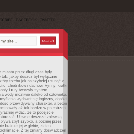
SCRIBE
FACEBOOK
TWITTER
 miasta przez długi czas były
 tak, jakby deszcz był wyłącznie
tóry trzeba jak najszybciej usunąć z
ulic, chodników i dachów. Rynny, kratki
nały i rury tworzyły system
ia wody możliwie daleko od człowieka.
myślenia wydawał się logiczny, dopóki
dość przewidywalny charakter, a beton
 dominowały aż tak bardzo w przestrzeni.
yraźniej widać, że to podejście
ystarczać. Ulewne deszcze zalewają
spływa zbyt szybko, a później przez
ie brakuje jej w glebie, zieleni i
roklimacie. Z tej zmiany doświadczeń