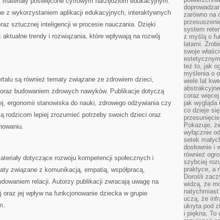
ież materiały poświęcone cyfrowym narzędziom edukacyjnym.
doprowadzany
 z wykorzystaniem aplikacji edukacyjnych, interaktywnych
zarówno na o
przesuszenie
raz sztucznej inteligencji w procesie nauczania. Dzięki
system reten
ktualne trendy i rozwiązania, które wpływają na rozwój
z myślą o fu
latami. Zrob
swoje właści
estetycznym
też to, jak
myślenia o o
talu są również tematy związane ze zdrowiem dzieci,
wiele lat kw
abstrakcyjn
oraz budowaniem zdrowych nawyków. Publikacje dotyczą
coraz więce
j, ergonomii stanowiska do nauki, zdrowego odżywiania czy
jak wygląda i
co dzieje si
ją rodzicom lepiej zrozumieć potrzeby swoich dzieci oraz
przesunięcie
Pokazuje, że
nowaniu.
wyłącznie od
setek małyc
dosłownie i
również ogro
ateriały dotyczące rozwoju kompetencji społecznych i
szybciej roz
praktyce, a 
ty związane z komunikacją, empatią, współpracą,
Dorośli zacz
dowaniem relacji. Autorzy publikacji zwracają uwagę na
widzą, że mo
natychmiast 
j oraz jej wpływ na funkcjonowanie dziecka w grupie
uczą, że inf
m.
ukryta pod 
i piękna. To