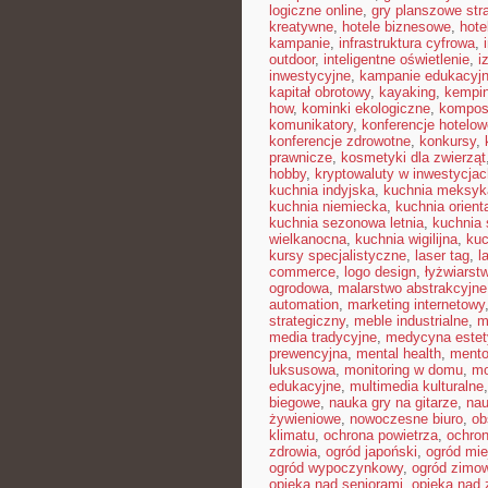
logiczne online
,
gry planszowe str
kreatywne
,
hotele biznesowe
,
hote
kampanie
,
infrastruktura cyfrowa
,
outdoor
,
inteligentne oświetlenie
,
i
inwestycyjne
,
kampanie edukacyj
kapitał obrotowy
,
kayaking
,
kempin
how
,
kominki ekologiczne
,
kompos
komunikatory
,
konferencje hotelow
konferencje zdrowotne
,
konkursy
,
prawnicze
,
kosmetyki dla zwierząt
hobby
,
kryptowaluty w inwestycjac
kuchnia indyjska
,
kuchnia meksyk
kuchnia niemiecka
,
kuchnia orient
kuchnia sezonowa letnia
,
kuchnia
wielkanocna
,
kuchnia wigilijna
,
kuc
kursy specjalistyczne
,
laser tag
,
l
commerce
,
logo design
,
łyżwiarst
ogrodowa
,
malarstwo abstrakcyjne
automation
,
marketing internetowy
strategiczny
,
meble industrialne
,
m
media tradycyjne
,
medycyna estet
prewencyjna
,
mental health
,
mento
luksusowa
,
monitoring w domu
,
mo
edukacyjne
,
multimedia kulturalne
biegowe
,
nauka gry na gitarze
,
nau
żywieniowe
,
nowoczesne biuro
,
ob
klimatu
,
ochrona powietrza
,
ochron
zdrowia
,
ogród japoński
,
ogród mie
ogród wypoczynkowy
,
ogród zimo
opieka nad seniorami
,
opieka nad