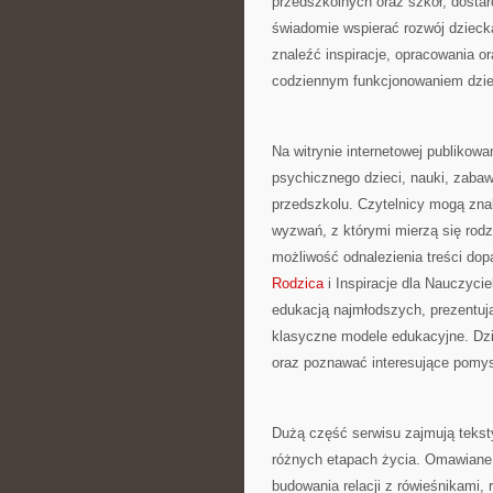
przedszkolnych oraz szkół, dostar
świadomie wspierać rozwój dziecka
znaleźć inspiracje, opracowania 
codziennym funkcjonowaniem dziec
Na witrynie internetowej publikow
psychicznego dzieci, nauki, zaba
przedszkolu. Czytelnicy mogą zna
wyzwań, z którymi mierzą się rod
możliwość odnalezienia treści d
Rodzica
i Inspiracje dla Nauczyci
edukacją najmłodszych, prezentuj
klasyczne modele edukacyjne. Dz
oraz poznawać interesujące pomys
Dużą część serwisu zajmują tekst
różnych etapach życia. Omawiane 
budowania relacji z rówieśnikami,