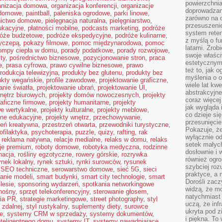
powierzchnia
anizacja domowa
,
organizacja konferencji
,
organizacje
doprowadzany
 domowe
,
paintball
,
paleniska ogrodowe
,
parki linowe
,
zarówno na o
nictwo domowe
,
pielęgnacja naturalna
,
pielęgniarstwo
,
przesuszenie
ukacyjne
,
płatności mobilne
,
podcasts marketing
,
podróże
system reten
róże budżetowe
,
podróże ekspedycyjne
,
podróże kulinarne
,
z myślą o fu
zyczepą
,
pokazy filmowe
,
pomoc międzynarodowa
,
pomoc
latami. Zrob
ompy ciepła w domu
,
porady podatkowe
,
porady rozwojowe
,
swoje właści
sty
,
pośrednictwo biznesowe
,
pozycjonowanie stron
,
praca
estetycznym
e
,
prasa cyfrowa
,
prawo cywilne biznesowe
,
prawo
też to, jak
rodukcja telewizyjna
,
produkty bez glutenu
,
produkty bez
myślenia o o
ukty wegańskie
,
profile zawodowe
,
projektowanie graficzne
,
wiele lat kw
anie światła
,
projektowanie ubrań
,
projektowanie UI
,
abstrakcyjn
nętrz biurowych
,
projekty domów nowoczesnych
,
projekty
coraz więce
raficzne firmowe
,
projekty humanitarne
,
projekty
jak wygląda i
we wertykalne
,
projekty kulturalne
,
projekty meblowe
,
co dzieje si
zne edukacyjne
,
projekty wnętrz
,
przechowywanie
,
przesunięcie
zeń kreatywna
,
przestrzeń otwarta
,
przewodniki turystyczne
,
Pokazuje, że
ofilaktyka
,
psychoterapia
,
puzzle
,
quizy
,
rafting
,
rak
wyłącznie od
,
reklama natywna
,
relacje medialne
,
relaks w domu
,
relaks
setek małyc
cje premium
,
roboty domowe
,
robotyka medyczna
,
rodzinne
dosłownie i
nacja
,
rośliny egzotyczne
,
rowery górskie
,
rozrywka
również ogro
ynek lokalny
,
rynek sztuki
,
rynki surowców
,
rysunek
szybciej roz
,
SEO techniczne
,
serowarstwo domowe
,
sieć 5G
,
sieci
praktyce, a 
anie modeli
,
smart budynki
,
smart city technologie
,
smart
Dorośli zacz
lesie
,
sponsoring wydarzeń
,
spotkania networkingowe
widzą, że mo
nośny
,
sprzęt telekonferencyjny
,
sterowanie głosem
,
natychmiast 
gia PR
,
strategie marketingowe
,
street photography
,
styl
uczą, że inf
 zdalnej
,
styl rustykalny
,
suplementy diety
,
surowce
ukryta pod 
ne
,
systemy CRM w sprzedaży
,
systemy dokumentów
,
i piękna. To
teligentnego domu
,
systemy IT
,
systemy nawadniające
,