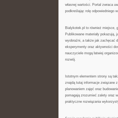
własnej wartości. Portal zwraca u
podkreślając rolę odpowiedniego ws
Bialykotek.pl to również miejsce
Publikowane materiały pokazują, j
wyobraźni, a także jak zachęcać d
eksperymenty oraz aktywności dos
nauczyciele mogą łatwiej organizo
rozwój.
Istotnym elementem strony są tak
znajdą tutaj informacje związane 
planowaniem zajęć oraz budowani
pomagają zrozumieć zalety oraz 
praktyczne rozwiązania wykorzyst