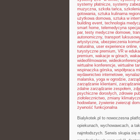
systemy płatnicze
,
systemy zabe
muzyczna
,
szkoła tańca
,
szkoleni
gotowania
,
sztuka kulinarna region
użytkowa domowa
,
sztuka w inter
building event
,
technologia medyc
smart home
,
telemedycyna specja
par
,
testy medyczne domowe
,
tra
autonomiczny
,
transport luksusow
artystyczna
,
ubezpieczenia komun
naturalna
,
user experience online
,
turystyczne premium
,
VR w edukac
premium
,
wakacje w górach
,
waka
wideofilmowanie
,
wideokonferencj
wirtualne konferencje
,
wirtualne tar
wspinaczka górska
,
współpraca m
wydawnictwo internetowe
,
wynalaz
malarska
,
yoga w ogrodzie
,
zarząd
zarządzanie klientami
,
zarządzani
zdalne zarządzanie zespołem
,
zdj
psychiczne dorosłych
,
zdrowie pub
ziołolecznictwo
,
zmiany klimatycz
hodowlane
,
żywienie zwierząt do
żywność funkcjonalna
Bialykotek.pl to nowoczesna platf
opiekunach, wychowawcach, a tak
najmłodszych. Serwis skupia się 