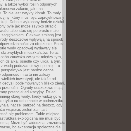
, a także wybór roślin odpornych
kresowe zalanie, jak i na
. To nie jest zwykły klomb. To mały
cyjny, który musi być zaprojektowany
nkcji. Dobrze wykonany będzie działał
iony byle jak może szybko stracić
wości albo stać się po prostu mało
 zagłębieniem. Ciekawą zmianą jest
 ogrody deszczowe wpływają na sposób
dpowiedzialności za otoczenie. Przez
estie wody opadowej wydawały się
e dla zwykłych mieszkańców. Teraz
j osób zauważa związek między tym,
ch działka, osiedle czy ulica, a tym,
ę z wodą podczas ulewy i po niej. To
 perspektywy jest bardzo cenne.
 odporność miasta nie zależy
 wielkich inwestycji, ale także od
h decyzji podejmowanych blisko ziemi,
 w przenośni. Ogrody deszczowe mają
mny potencjał edukacyjny. Dzieci
umieją obieg wody, kiedy widzą go w
nie tylko na schemacie w podręczniku.
ynają inaczej patrzeć na deszcz, gdy
że wspierać zieleń zamiast
stać się problemem. Takie miejsca
rastruktura ekologiczna nie musi być
ziemią. Może być widoczna, zrozumiała
 ważne, bo akceptacja społeczna dla