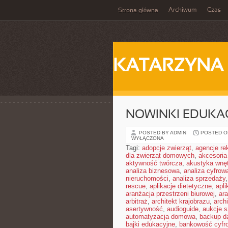
Archiwum
Czas
Strona główna
KATARZYNA
NOWINKI EDUKA
POSTED BY ADMIN
POSTED ON
WYŁĄCZONA
Tagi:
adopcje zwierząt
,
agencje r
dla zwierząt domowych
,
akcesoria
aktywność twórcza
,
akustyka wnę
analiza biznesowa
,
analiza cyfrow
nieruchomości
,
analiza sprzedaży
rescue
,
aplikacje dietetyczne
,
apl
aranżacja przestrzeni biurowej
,
ara
arbitraż
,
architekt krajobrazu
,
arch
asertywność
,
audioguide
,
aukcje s
automatyzacja domowa
,
backup d
bajki edukacyjne
,
bankowość cyfr