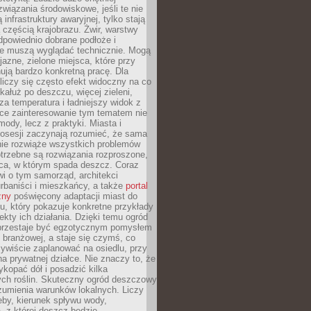
związania środowiskowe, jeśli te nie
infrastruktury awaryjnej, tylko stają
ą częścią krajobrazu. Żwir, warstwy
 odpowiednio dobrane podłoże i
nie muszą wyglądać technicznie. Mogą
jazne, zielone miejsca, które przy
ują bardzo konkretną pracę. Dla
iczy się często efekt widoczny na co
 kałuż po deszczu, więcej zieleni,
za temperatura i ładniejszy widok z
ce zainteresowanie tym tematem nie
mody, lecz z praktyki. Miasta i
posesji zaczynają rozumieć, że sama
nie rozwiąże wszystkich problemów
trzebne są rozwiązania rozproszone,
sca, w którym spada deszcz. Coraz
i o tym samorząd, architekci
urbaniści i mieszkańcy, a także
portal
zny
poświęcony adaptacji miast do
u, który pokazuje konkretne przykłady
efekty ich działania. Dzięki temu ogród
rzestaje być egzotycznym pomysłem
i branżowej, a staje się czymś, co
ywiście zaplanować na osiedlu, przy
na prywatnej działce. Nie znaczy to, że
kopać dół i posadzić kilka
ch roślin. Skuteczny ogród deszczowy
umienia warunków lokalnych. Liczy
leby, kierunek spływu wody,
, z której deszcz będzie