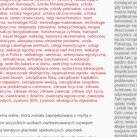
rozwiązań pr
zpieczeń domowych
,
szkoła filmowa projekty
,
szkoła
gdy ludzie r
a kulinarne
,
szkolenie psów
,
szkoły policealne
,
sztuka
miasta będą 
alna
,
sztuka negocjacji
,
sztuka uliczna murale
,
sztuka
współpracow
necie
,
taniec nowoczesny
,
targi nieruchomości
,
team
betonować ko
zna
,
technologie AGD
,
technologie materiałowe
,
technologie
dopasuje si
listyczna
,
teleporady zdrowotne
,
telepsychologia
,
terapia
deszczowe n
nsakcje bezgotówkowe
,
transformacja cyfrowa
,
transport
wszystko, al
y
,
travel blogger
,
trekking
,
turystyka ekstremalna
,
twórczość
łączą rozsąd
ikacyjne
,
ubezpieczenia zdrowotne prywatne
,
uroda
Pokazują, ż
usługi cateringowe premium
,
usługi inwestycyjne
,
usługi
pełnić wiele
ji
,
wakacje egzotyczne
,
wakacje nad morzem
,
wakacje
wspierać roś
cje w Polsce
,
webdesign
,
wernisaż
,
weterynaria egzotyczna
,
wodę tam, gd
e
,
wirtualizacja
,
wirtualna rzeczywistość w edukacji
,
bardzo dużo 
gi
,
work-life balance w domu
,
workshop survivalowy
,
jak kolejny f
iędzynarodowa
,
współpraca online
,
wydarzenia edukacyjne
,
Współczesne
ki
,
wypoczynek ekologiczny
,
wyposażenie ogrodu
,
wystawa
projektowane
zanie biurem
,
zarządzanie flotą
,
zarządzanie kapitałem
,
problemem, k
e odpadami
,
zarządzanie wiedzą
,
zarządzanie zespołem
,
powierzchni 
ęcia produktowe e-commerce
,
zdrowie fizyczne
,
zdrowie
ściekowe, ka
liczne
,
zdrowie skóry
,
zdrowie zwierząt
,
zdrowy styl życia
,
odprowadzan
ne
,
zwiedzanie z dziećmi
,
zwierzęta egzotyczne
,
zwierzęta
Taki sposób 
mowych
,
żywność BIO
,
żywność ekologiczna regionalna
,
opady miały 
i asfalt nie
Dziś coraz w
orma online, która została zaprojektowana z myślą o
przestaje w
ulice, woda 
że wszystkich osobach zainteresowanych rozwojem
długie tygodn
na tematyce placówek opiekuńczych, placówek
miejskim mik
wyrosła pot