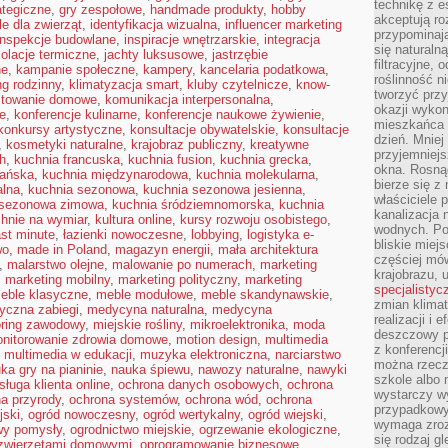
technikę z e
ategiczne
,
gry zespołowe
,
handmade produkty
,
hobby
akceptują ro
le dla zwierząt
,
identyfikacja wizualna
,
influencer marketing
przypominają 
inspekcje budowlane
,
inspiracje wnętrzarskie
,
integracja
się naturaln
zolacje termiczne
,
jachty luksusowe
,
jastrzębie
filtracyjne,
ne
,
kampanie społeczne
,
kampery
,
kancelaria podatkowa
,
roślinność 
g rodzinny
,
klimatyzacja smart
,
kluby czytelnicze
,
know-
tworzyć przy
towanie domowe
,
komunikacja interpersonalna
,
okazji wykon
e
,
konferencje kulinarne
,
konferencje naukowe żywienie
,
mieszkańca l
konkursy artystyczne
,
konsultacje obywatelskie
,
konsultacje
dzień. Mniej
,
kosmetyki naturalne
,
krajobraz publiczny
,
kreatywne
przyjemniejs
h
,
kuchnia francuska
,
kuchnia fusion
,
kuchnia grecka
,
okna. Rosną
ańska
,
kuchnia międzynarodowa
,
kuchnia molekularna
,
bierze się z 
alna
,
kuchnia sezonowa
,
kuchnia sezonowa jesienna
,
właściciele 
 sezonowa zimowa
,
kuchnia śródziemnomorska
,
kuchnia
kanalizacja 
hnie na wymiar
,
kultura online
,
kursy rozwoju osobistego
,
wodnych. Po
ast minute
,
łazienki nowoczesne
,
lobbying
,
logistyka e-
bliskie miej
wo
,
made in Poland
,
magazyn energii
,
mała architektura
częściej mów
,
malarstwo olejne
,
malowanie po numerach
,
marketing
krajobrazu, 
,
marketing mobilny
,
marketing polityczny
,
marketing
specjalistyc
eble klasyczne
,
meble modułowe
,
meble skandynawskie
,
zmian klimat
yczna zabiegi
,
medycyna naturalna
,
medycyna
realizacji i 
ring zawodowy
,
miejskie rośliny
,
mikroelektronika
,
moda
deszczowy p
nitorowanie zdrowia domowe
,
motion design
,
multimedia
z konferencj
,
multimedia w edukacji
,
muzyka elektroniczna
,
narciarstwo
można rzecz
ka gry na pianinie
,
nauka śpiewu
,
nawozy naturalne
,
nawyki
szkole albo 
sługa klienta online
,
ochrona danych osobowych
,
ochrona
wystarczy wy
a przyrody
,
ochrona systemów
,
ochrona wód
,
ochrona
przypadkowy
jski
,
ogród nowoczesny
,
ogród wertykalny
,
ogród wiejski
,
wymaga zroz
wy pomysły
,
ogrodnictwo miejskie
,
ogrzewanie ekologiczne
,
się rodzaj g
 zwierzętami domowymi
,
oprogramowanie biznesowe
,