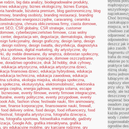
wyrosła pot
e rodzin
,
big data analizy
,
biodegradowalne produkty
,
mądrzejszyc
iznes edukacyjny
,
biznes ekologiczny
,
biznes Europa
,
wszystkiego 
eria handmade
,
biżuteria premium
,
blog gastronomiczny
,
blog
najciekawsz
irmowy
,
branding osobisty
,
branding restauracji
,
branding
Choć brzmią 
budownictwo energooszczędne
,
caravaning
,
ceramika
zaskakująco 
ekonstrukcyjna
,
chmura obliczeniowa firmy
,
ciasta domowe
,
miejsca, w 
ent SEO
,
CSR globalny
,
CSR strategie
,
customer
chwilowo za
 domowe
,
cyberbezpieczeństwo firmowe
,
czas wolny
odparować a
 center
,
degustacja win
,
degustacje
,
dermatologia
,
design
odpowiednio 
esign funkcjonalny
,
design graficzny
,
design lamp
,
design
deszcz jak i
,
design roślinny
,
design światła
,
dezynfekcja
,
diagnostyka
jako zasób.
tyka sportowa
,
digital marketing
,
diy artystyczne
,
diy
fragmentu ch
yki
,
diy meble drewniane
,
diy wnętrza
,
dobrostan społeczny
,
trafia do mi
 klucz
,
domowe biuro inspiracje
,
domowe oszczędzanie
,
właśnie po t
ne
,
doradztwo ogrodnicze
,
druk 3d hobby
,
druk cyfrowy
,
praktyce tak
,
edukacja artystyczna
,
edukacja artystyczna dzieci
,
różną skalę.
kacja finansowa dzieci
,
edukacja hybrydowa
,
edukacja
domu jednor
,
edukacja techniczna
,
edukacja zawodowa
,
edukacja
lubiącymi o
tna szkolna
,
ekologia miejska
,
ekologia społeczna
,
większy elem
a społeczna
,
ekoturystyka
,
elektromobilność
,
elektronika
przy ulicy. 
ergia cieplna
,
energia jądrowa
,
energia solarna
,
escape
wody, ale te
y biznesowe
,
eventy filmowe
,
eventy firmowe integracyjne
,
deszczowy m
lturalne
,
eventy polityczne
,
eventy przygodowe
,
eventy
wspierać bio
book Ads
,
fashion show
,
festiwale nauki
,
film animowany
,
owadom zapy
rowe
,
finanse korporacyjne
,
finansowanie nauki
,
firewall
,
W świecie p
,
food delivery online
,
food design
,
food influencerzy
,
food
każda przest
festival
,
fotografia artystyczna
,
fotografia dziecięca
,
wody i ziele
bna
,
fotografia sportowa
,
fotowoltaika materiały
,
gadżety
sugerowałaby
lizacja
,
Google Ads
,
grafika interaktywna
,
grafika
ogrodów des
a
,
gry edukacyjne mobilne
,
gry karciane rodzinne
,
gry