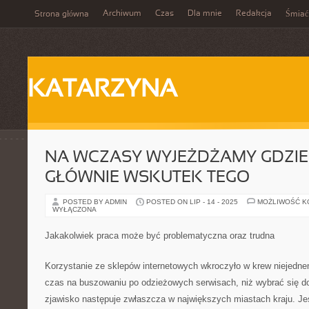
Archiwum
Czas
Dla mnie
Redakcja
Strona główna
Śmiać
KATARZYNA
NA WCZASY WYJEŻDŻAMY GDZI
GŁÓWNIE WSKUTEK TEGO
POSTED BY ADMIN
POSTED ON LIP - 14 - 2025
MOŻLIWOŚĆ 
WYŁĄCZONA
Jakakolwiek praca może być problematyczna oraz trudna
Korzystanie ze sklepów internetowych wkroczyło w krew niejedn
czas na buszowaniu po odzieżowych serwisach, niż wybrać się do
zjawisko następuje zwłaszcza w największych miastach kraju. Je