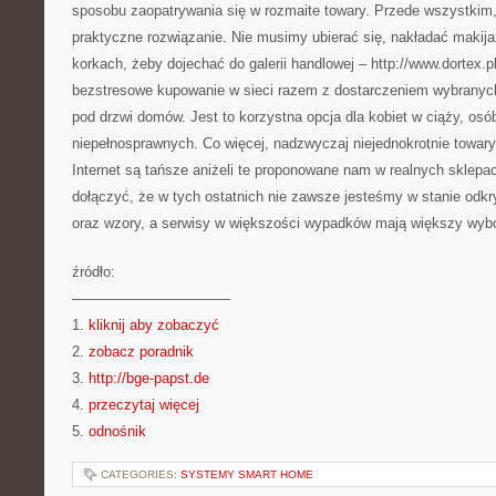
sposobu zaopatrywania się w rozmaite towary. Przede wszystkim,
praktyczne rozwiązanie. Nie musimy ubierać się, nakładać makija
korkach, żeby dojechać do galerii handlowej – http://www.dortex.p
bezstresowe kupowanie w sieci razem z dostarczeniem wybranyc
pod drzwi domów. Jest to korzystna opcja dla kobiet w ciąży, osó
niepełnosprawnych. Co więcej, nadzwyczaj niejednokrotnie towa
Internet są tańsze aniżeli te proponowane nam w realnych sklepa
dołączyć, że w tych ostatnich nie zawsze jesteśmy w stanie odkr
oraz wzory, a serwisy w większości wypadków mają większy wybór, 
źródło:
———————————
1.
kliknij aby zobaczyć
2.
zobacz poradnik
3.
http://bge-papst.de
4.
przeczytaj więcej
5.
odnośnik
CATEGORIES:
SYSTEMY SMART HOME