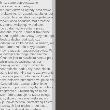
h niż samo odprowadzanie
do kanalizacji. Jednym z
ych pomysłów są ogrody deszczowe.
efektownie, ich zasada działania jest
prosta. To specjalnie zaprojektowane
których woda opadowa może zostać
trzymana, wsiąknąć w podłoże,
lbo zostać wykorzystana przez
dobrane rośliny. Zamiast traktować
ntruza, ogród deszczowy przyjmuje go
 Woda z dachu, podjazdu czy
odnika nie znika od razu w rurach, ale
ejsca, które zostało przygotowane
o, by ją przyjąć i zagospodarować. W
ie rozwiązania mogą mieć bardzo
 Czasem jest to niewielka niecka przy
odzinnym, obsadzona roślinami
kresową wilgoć. Innym razem to
ent osiedla, parku czy pasa zieleni
Ważne jest nie tylko samo zatrzymanie
ż poprawa jakości otoczenia. Ogród
oże chłodzić przestrzeń w upalne dni,
różnorodność, dawać schronienie
lającym i po prostu wyglądać dobrze.
rzegrzanych, utwardzonych miast
rzeń, która pracuje na rzecz obiegu
ni, zyskuje znaczenie większe, niż
 jej powierzchnia. Największą zaletą
zczowych jest chyba to, że łączą
stetyką. Ludzie dużo chętniej