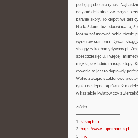
podbijają obecnie rynek. Najbardz
dotykać delikatnej zwierzęcej sier
baranie skóry. To kłopotliwe taki
Nie każdemu też odpowiada to, że
Można zafundować sobie równie p
wyrzutów sumienia. Dywan shaggy
shaggy w kochamydywany.pl. Zast
sześćdziesięciu, i więcej, milimet
miękki, dokładnie masuje stopy. K
dywanie to jest to doprawdy perfe
Wolno zakupić szablonowe prostok
rynku dostępne są również modele 
w kształcie kwiatów czy zwierzak
źródło:
———————————
1.
kliknij tutaj
2.
https://www.supermatma.pl
3.
link