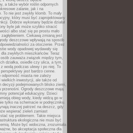
, a także wybór roślin odpornych
kresowe zalanie, jak i na
. To nie jest zwykły klomb. To mały
cyjny, który musi być zaprojektowany
nkcji. Dobrze wykonany będzie działał
iony byle jak może szybko stracić
wości albo stać się po prostu mało
 zagłębieniem. Ciekawą zmianą jest
 ogrody deszczowe wpływają na sposób
dpowiedzialności za otoczenie. Przez
estie wody opadowej wydawały się
e dla zwykłych mieszkańców. Teraz
j osób zauważa związek między tym,
ch działka, osiedle czy ulica, a tym,
ę z wodą podczas ulewy i po niej. To
 perspektywy jest bardzo cenne.
 odporność miasta nie zależy
 wielkich inwestycji, ale także od
h decyzji podejmowanych blisko ziemi,
 w przenośni. Ogrody deszczowe mają
mny potencjał edukacyjny. Dzieci
umieją obieg wody, kiedy widzą go w
nie tylko na schemacie w podręczniku.
ynają inaczej patrzeć na deszcz, gdy
że wspierać zieleń zamiast
stać się problemem. Takie miejsca
rastruktura ekologiczna nie musi być
ziemią. Może być widoczna, zrozumiała
 ważne, bo akceptacja społeczna dla