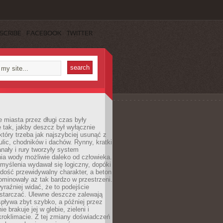
SCRIBE
FACEBOOK
TWITTER
 miasta przez długi czas były
 tak, jakby deszcz był wyłącznie
tóry trzeba jak najszybciej usunąć z
ulic, chodników i dachów. Rynny, kratki
nały i rury tworzyły system
ia wody możliwie daleko od człowieka.
myślenia wydawał się logiczny, dopóki
dość przewidywalny charakter, a beton
 dominowały aż tak bardzo w przestrzeni.
yraźniej widać, że to podejście
ystarczać. Ulewne deszcze zalewają
spływa zbyt szybko, a później przez
ie brakuje jej w glebie, zieleni i
roklimacie. Z tej zmiany doświadczeń