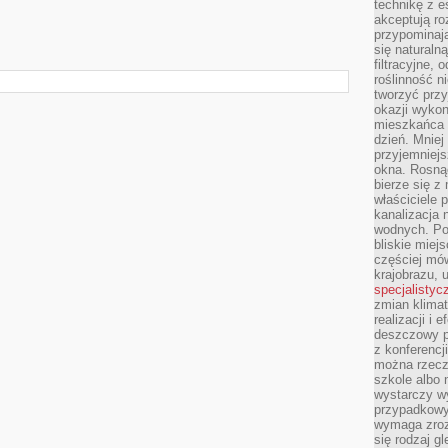
technikę z e
akceptują ro
przypominają 
się naturaln
filtracyjne,
roślinność 
tworzyć przy
okazji wykon
mieszkańca l
dzień. Mniej
przyjemniejs
okna. Rosną
bierze się z 
właściciele 
kanalizacja 
wodnych. Po
bliskie miej
częściej mów
krajobrazu, 
specjalistyc
zmian klimat
realizacji i 
deszczowy p
z konferencj
można rzecz
szkole albo 
wystarczy wy
przypadkowy
wymaga zroz
się rodzaj g