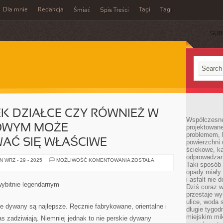
Dla mnie
Redakcja
Tagi
Tagi
Śmiać
Spis Treści
SUB
EK DZIAŁCE CZY RÓWNIEŻ W
Współczesne
OWYM MOŻE
projektowane
problemem, k
Ć SIĘ WŁAŚCIWE
powierzchni 
ściekowe, ka
odprowadzan
NA
 WRZ - 29 - 2025
MOŻLIWOŚĆ KOMENTOWANIA
ZOSTAŁA
Taki sposób 
JAKIEJKOLWIEK
DZIAŁCE
opady miały 
CZY
i asfalt nie
RÓWNIEŻ
ybitnie legendarnym
Dziś coraz w
W
OGRODZIE
przestaje w
DOMOWYM
ulice, woda 
MOŻE
kie dywany są najlepsze. Ręcznie fabrykowane, orientalne i
długie tygodn
ZAGOSPODAROWAĆ
SIĘ
miejskim mik
 zadziwiają. Niemniej jednak to nie perskie dywany
WŁAŚCIWE