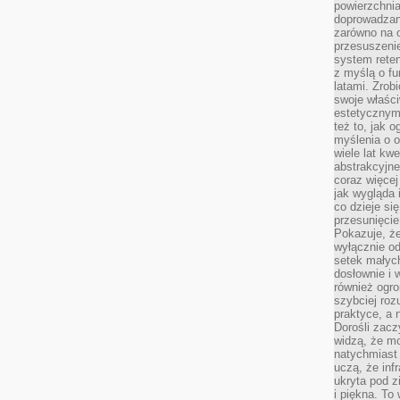
powierzchnia
doprowadzany
zarówno na o
przesuszenie
system reten
z myślą o fu
latami. Zrob
swoje właści
estetycznym
też to, jak
myślenia o o
wiele lat kw
abstrakcyjn
coraz więce
jak wygląda i
co dzieje si
przesunięcie
Pokazuje, że
wyłącznie od
setek małyc
dosłownie i
również ogro
szybciej roz
praktyce, a 
Dorośli zacz
widzą, że mo
natychmiast 
uczą, że inf
ukryta pod 
i piękna. To