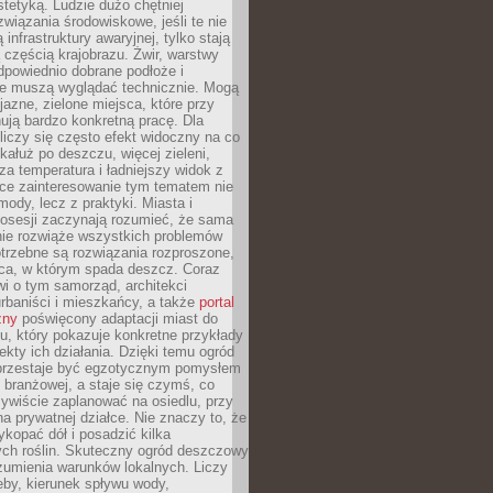
stetyką. Ludzie dużo chętniej
związania środowiskowe, jeśli te nie
infrastruktury awaryjnej, tylko stają
ą częścią krajobrazu. Żwir, warstwy
 odpowiednio dobrane podłoże i
nie muszą wyglądać technicznie. Mogą
jazne, zielone miejsca, które przy
ują bardzo konkretną pracę. Dla
iczy się często efekt widoczny na co
 kałuż po deszczu, więcej zieleni,
za temperatura i ładniejszy widok z
ce zainteresowanie tym tematem nie
mody, lecz z praktyki. Miasta i
posesji zaczynają rozumieć, że sama
nie rozwiąże wszystkich problemów
trzebne są rozwiązania rozproszone,
sca, w którym spada deszcz. Coraz
i o tym samorząd, architekci
urbaniści i mieszkańcy, a także
portal
zny
poświęcony adaptacji miast do
u, który pokazuje konkretne przykłady
efekty ich działania. Dzięki temu ogród
rzestaje być egzotycznym pomysłem
i branżowej, a staje się czymś, co
ywiście zaplanować na osiedlu, przy
na prywatnej działce. Nie znaczy to, że
kopać dół i posadzić kilka
ch roślin. Skuteczny ogród deszczowy
umienia warunków lokalnych. Liczy
leby, kierunek spływu wody,