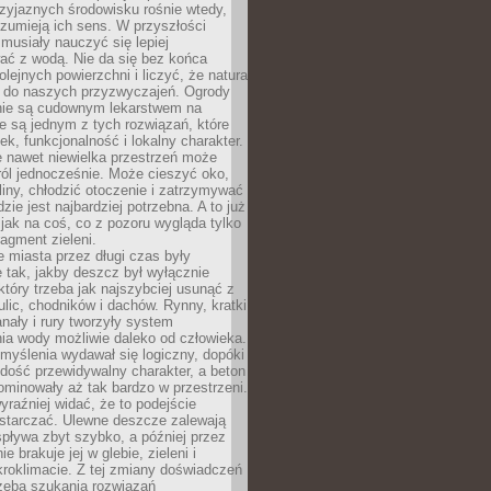
zyjaznych środowisku rośnie wtedy,
ozumieją ich sens. W przyszłości
musiały nauczyć się lepiej
ać z wodą. Nie da się bez końca
lejnych powierzchni i liczyć, że natura
ę do naszych przyzwyczajeń. Ogrody
ie są cudownym lekarstwem na
e są jednym z tych rozwiązań, które
ek, funkcjonalność i lokalny charakter.
e nawet niewielka przestrzeń może
 ról jednocześnie. Może cieszyć oko,
liny, chłodzić otoczenie i zatrzymywać
zie jest najbardziej potrzebna. A to już
jak na coś, co z pozoru wygląda tylko
ragment zieleni.
 miasta przez długi czas były
 tak, jakby deszcz był wyłącznie
tóry trzeba jak najszybciej usunąć z
ulic, chodników i dachów. Rynny, kratki
nały i rury tworzyły system
ia wody możliwie daleko od człowieka.
myślenia wydawał się logiczny, dopóki
dość przewidywalny charakter, a beton
 dominowały aż tak bardzo w przestrzeni.
yraźniej widać, że to podejście
ystarczać. Ulewne deszcze zalewają
spływa zbyt szybko, a później przez
ie brakuje jej w glebie, zieleni i
roklimacie. Z tej zmiany doświadczeń
rzeba szukania rozwiązań