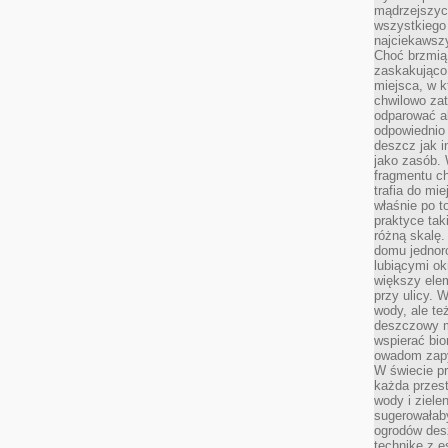
mądrzejszyc
wszystkiego 
najciekawsz
Choć brzmią 
zaskakująco 
miejsca, w 
chwilowo za
odparować a
odpowiednio 
deszcz jak i
jako zasób.
fragmentu ch
trafia do mi
właśnie po t
praktyce tak
różną skalę.
domu jednor
lubiącymi o
większy elem
przy ulicy. 
wody, ale te
deszczowy m
wspierać bio
owadom zapy
W świecie p
każda przest
wody i ziele
sugerowałaby
ogrodów des
technikę z e