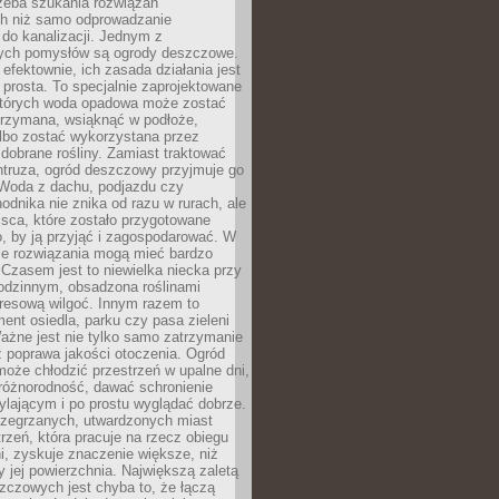
rzeba szukania rozwiązań
h niż samo odprowadzanie
do kanalizacji. Jednym z
ych pomysłów są ogrody deszczowe.
efektownie, ich zasada działania jest
prosta. To specjalnie zaprojektowane
których woda opadowa może zostać
trzymana, wsiąknąć w podłoże,
lbo zostać wykorzystana przez
dobrane rośliny. Zamiast traktować
ntruza, ogród deszczowy przyjmuje go
 Woda z dachu, podjazdu czy
odnika nie znika od razu w rurach, ale
ejsca, które zostało przygotowane
o, by ją przyjąć i zagospodarować. W
ie rozwiązania mogą mieć bardzo
 Czasem jest to niewielka niecka przy
odzinnym, obsadzona roślinami
kresową wilgoć. Innym razem to
ent osiedla, parku czy pasa zieleni
Ważne jest nie tylko samo zatrzymanie
ż poprawa jakości otoczenia. Ogród
oże chłodzić przestrzeń w upalne dni,
różnorodność, dawać schronienie
lającym i po prostu wyglądać dobrze.
rzegrzanych, utwardzonych miast
rzeń, która pracuje na rzecz obiegu
ni, zyskuje znaczenie większe, niż
 jej powierzchnia. Największą zaletą
zczowych jest chyba to, że łączą