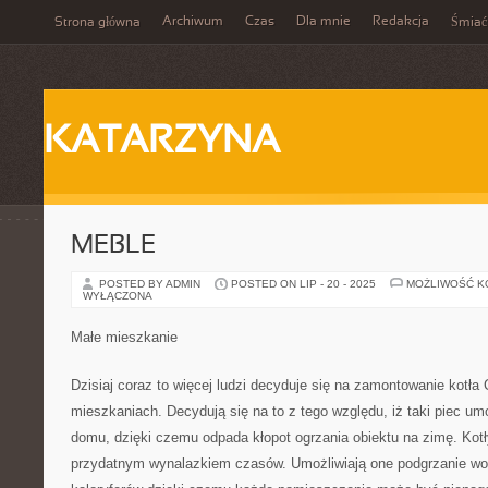
Archiwum
Czas
Dla mnie
Redakcja
Strona główna
Śmiać
KATARZYNA
MEBLE
POSTED BY ADMIN
POSTED ON LIP - 20 - 2025
MOŻLIWOŚĆ 
WYŁĄCZONA
Małe mieszkanie
Dzisiaj coraz to więcej ludzi decyduje się na zamontowanie kotł
mieszkaniach. Decydują się na to z tego względu, iż taki piec um
domu, dzięki czemu odpada kłopot ogrzania obiektu na zimę. Kotł
przydatnym wynalazkiem czasów. Umożliwiają one podgrzanie wody