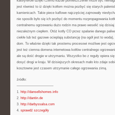
kaloryferów dzięki czemu każde pomieszczenie może być nienag
jest również to iż dzięki kotłom można pozbyć się starych palen
kamienicach. Takie piece kaflowe najczęściej zajmowały niesłych
nie sposób było się ich pozbyć do momentu rozpropagowania kotłó
centralnemu ogrzewaniu dużo rodzin ma prawo weselić się dzisia
niezależnym ciepłem. Otóż kotły CO przez spalanie danego paliwa
ciekłe lub też gazowe ocieplają substancję (na ogół jest to woda),
dom. To właśnie dzięki tak prostemu procesowi możliwe jest ogr
jest też ciemna domena internetowa kotłów centralnego ogrzewani
ale są dość drogie w utrzymaniu. Wszystko bo z reguły opiera się 
dosyć drogi w kraju. W dzisiejszych okresach mało kto zdaje sobi
kosztowne jest czasem utrzymanie całego ogrzewania zimą.
źródło:
———————————
1.
http://dansellshomes.info
2.
http://dantin.de
3.
http://darbyssalsa.com
4.
sprawdź szczegóły