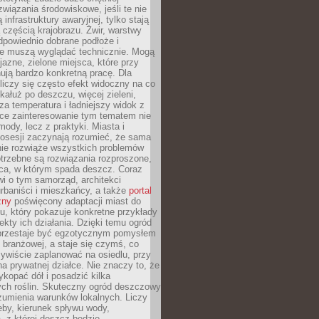
związania środowiskowe, jeśli te nie
infrastruktury awaryjnej, tylko stają
ą częścią krajobrazu. Żwir, warstwy
 odpowiednio dobrane podłoże i
nie muszą wyglądać technicznie. Mogą
jazne, zielone miejsca, które przy
ują bardzo konkretną pracę. Dla
iczy się często efekt widoczny na co
 kałuż po deszczu, więcej zieleni,
za temperatura i ładniejszy widok z
ce zainteresowanie tym tematem nie
mody, lecz z praktyki. Miasta i
posesji zaczynają rozumieć, że sama
nie rozwiąże wszystkich problemów
trzebne są rozwiązania rozproszone,
sca, w którym spada deszcz. Coraz
i o tym samorząd, architekci
urbaniści i mieszkańcy, a także
portal
zny
poświęcony adaptacji miast do
u, który pokazuje konkretne przykłady
efekty ich działania. Dzięki temu ogród
rzestaje być egzotycznym pomysłem
i branżowej, a staje się czymś, co
ywiście zaplanować na osiedlu, przy
na prywatnej działce. Nie znaczy to, że
kopać dół i posadzić kilka
ch roślin. Skuteczny ogród deszczowy
umienia warunków lokalnych. Liczy
leby, kierunek spływu wody,
, z której deszcz będzie