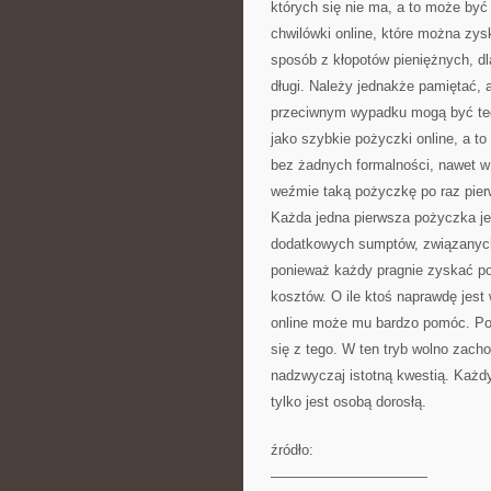
których się nie ma, a to może być
chwilówki online, które można zy
sposób z kłopotów pieniężnych, dl
długi. Należy jednakże pamiętać, 
przeciwnym wypadku mogą być teg
jako szybkie pożyczki online, a t
bez żadnych formalności, nawet w
weźmie taką pożyczkę po raz pie
Każda jedna pierwsza pożyczka jes
dodatkowych sumptów, związanych 
ponieważ każdy pragnie zyskać p
kosztów. O ile ktoś naprawdę jest
online może mu bardzo pomóc. Poż
się z tego. W ten tryb wolno zac
nadzwyczaj istotną kwestią. Każdy 
tylko jest osobą dorosłą.
źródło:
———————————