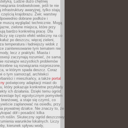
stetyką. Ludzie dużo chętniej
związania środowiskowe, jeśli te nie
infrastruktury awaryjnej, tylko stają
ą częścią krajobrazu. Żwir, warstwy
 odpowiednio dobrane podłoże i
nie muszą wyglądać technicznie. Mogą
jazne, zielone miejsca, które przy
ują bardzo konkretną pracę. Dla
iczy się często efekt widoczny na co
 kałuż po deszczu, więcej zieleni,
za temperatura i ładniejszy widok z
ce zainteresowanie tym tematem nie
mody, lecz z praktyki. Miasta i
posesji zaczynają rozumieć, że sama
nie rozwiąże wszystkich problemów
trzebne są rozwiązania rozproszone,
sca, w którym spada deszcz. Coraz
i o tym samorząd, architekci
urbaniści i mieszkańcy, a także
portal
zny
poświęcony adaptacji miast do
u, który pokazuje konkretne przykłady
efekty ich działania. Dzięki temu ogród
rzestaje być egzotycznym pomysłem
i branżowej, a staje się czymś, co
ywiście zaplanować na osiedlu, przy
na prywatnej działce. Nie znaczy to, że
kopać dół i posadzić kilka
ch roślin. Skuteczny ogród deszczowy
umienia warunków lokalnych. Liczy
leby, kierunek spływu wody,