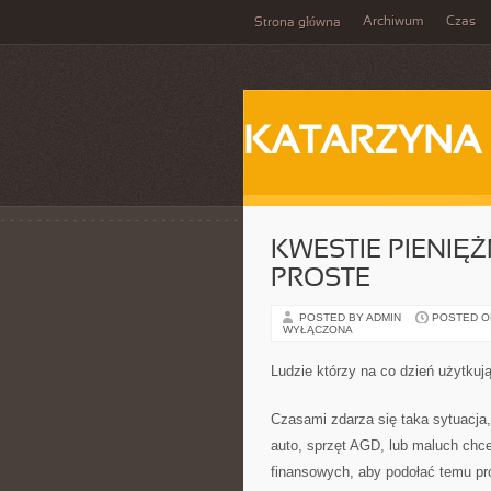
Archiwum
Czas
Strona główna
KATARZYNA
KWESTIE PIENIĘ
PROSTE
POSTED BY ADMIN
POSTED ON 
WYŁĄCZONA
Ludzie którzy na co dzień użytkują
Czasami zdarza się taka sytuacja,
auto, sprzęt AGD, lub maluch ch
finansowych, aby podołać temu pr