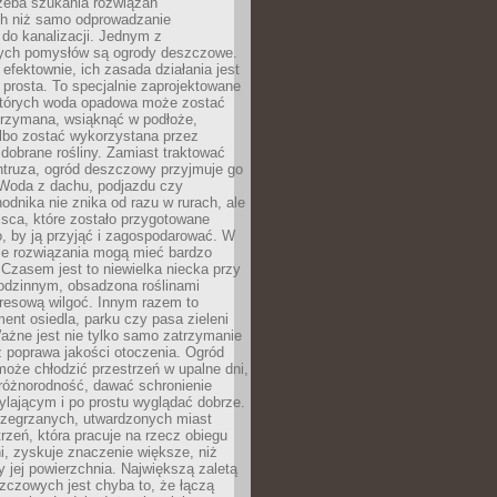
rzeba szukania rozwiązań
h niż samo odprowadzanie
do kanalizacji. Jednym z
ych pomysłów są ogrody deszczowe.
efektownie, ich zasada działania jest
prosta. To specjalnie zaprojektowane
których woda opadowa może zostać
trzymana, wsiąknąć w podłoże,
lbo zostać wykorzystana przez
dobrane rośliny. Zamiast traktować
ntruza, ogród deszczowy przyjmuje go
 Woda z dachu, podjazdu czy
odnika nie znika od razu w rurach, ale
ejsca, które zostało przygotowane
o, by ją przyjąć i zagospodarować. W
ie rozwiązania mogą mieć bardzo
 Czasem jest to niewielka niecka przy
odzinnym, obsadzona roślinami
kresową wilgoć. Innym razem to
ent osiedla, parku czy pasa zieleni
Ważne jest nie tylko samo zatrzymanie
ż poprawa jakości otoczenia. Ogród
oże chłodzić przestrzeń w upalne dni,
różnorodność, dawać schronienie
lającym i po prostu wyglądać dobrze.
rzegrzanych, utwardzonych miast
rzeń, która pracuje na rzecz obiegu
ni, zyskuje znaczenie większe, niż
 jej powierzchnia. Największą zaletą
zczowych jest chyba to, że łączą