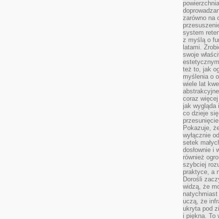
powierzchnia
doprowadzany
zarówno na o
przesuszenie
system reten
z myślą o fu
latami. Zrob
swoje właści
estetycznym
też to, jak
myślenia o o
wiele lat kw
abstrakcyjn
coraz więce
jak wygląda i
co dzieje si
przesunięcie
Pokazuje, że
wyłącznie od
setek małyc
dosłownie i
również ogro
szybciej roz
praktyce, a 
Dorośli zacz
widzą, że mo
natychmiast 
uczą, że inf
ukryta pod 
i piękna. To