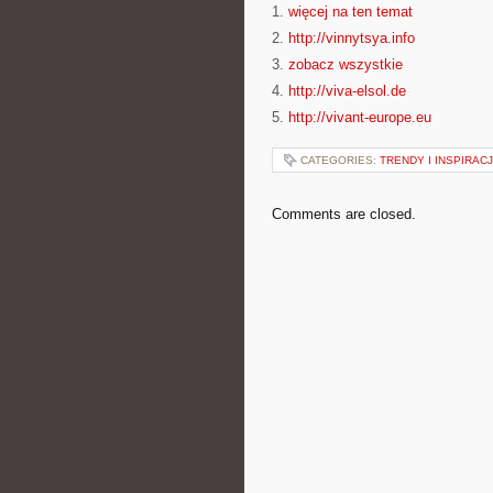
1.
więcej na ten temat
2.
http://vinnytsya.info
3.
zobacz wszystkie
4.
http://viva-elsol.de
5.
http://vivant-europe.eu
CATEGORIES:
TRENDY I INSPIRAC
Comments are closed.