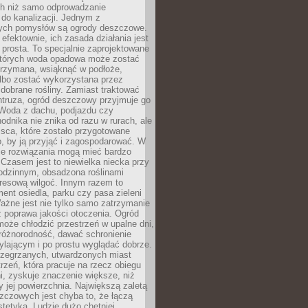
h niż samo odprowadzanie
do kanalizacji. Jednym z
ych pomysłów są ogrody deszczowe.
efektownie, ich zasada działania jest
prosta. To specjalnie zaprojektowane
których woda opadowa może zostać
trzymana, wsiąknąć w podłoże,
lbo zostać wykorzystana przez
dobrane rośliny. Zamiast traktować
ntruza, ogród deszczowy przyjmuje go
 Woda z dachu, podjazdu czy
odnika nie znika od razu w rurach, ale
ejsca, które zostało przygotowane
o, by ją przyjąć i zagospodarować. W
ie rozwiązania mogą mieć bardzo
 Czasem jest to niewielka niecka przy
odzinnym, obsadzona roślinami
kresową wilgoć. Innym razem to
ent osiedla, parku czy pasa zieleni
Ważne jest nie tylko samo zatrzymanie
ż poprawa jakości otoczenia. Ogród
oże chłodzić przestrzeń w upalne dni,
różnorodność, dawać schronienie
lającym i po prostu wyglądać dobrze.
rzegrzanych, utwardzonych miast
rzeń, która pracuje na rzecz obiegu
ni, zyskuje znaczenie większe, niż
 jej powierzchnia. Największą zaletą
zczowych jest chyba to, że łączą
stetyką. Ludzie dużo chętniej