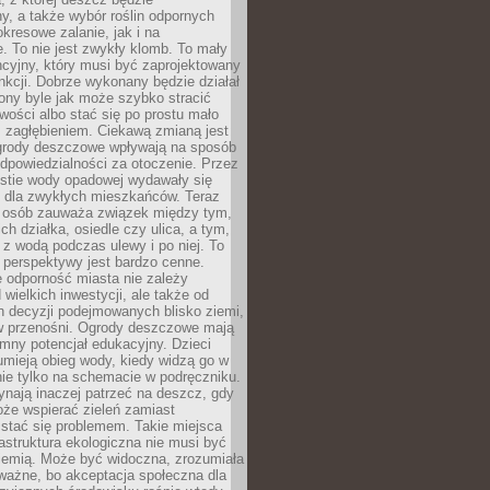
, a także wybór roślin odpornych
kresowe zalanie, jak i na
. To nie jest zwykły klomb. To mały
cyjny, który musi być zaprojektowany
nkcji. Dobrze wykonany będzie działał
iony byle jak może szybko stracić
wości albo stać się po prostu mało
 zagłębieniem. Ciekawą zmianą jest
 ogrody deszczowe wpływają na sposób
dpowiedzialności za otoczenie. Przez
estie wody opadowej wydawały się
e dla zwykłych mieszkańców. Teraz
j osób zauważa związek między tym,
ch działka, osiedle czy ulica, a tym,
ę z wodą podczas ulewy i po niej. To
 perspektywy jest bardzo cenne.
 odporność miasta nie zależy
 wielkich inwestycji, ale także od
h decyzji podejmowanych blisko ziemi,
 w przenośni. Ogrody deszczowe mają
mny potencjał edukacyjny. Dzieci
umieją obieg wody, kiedy widzą go w
nie tylko na schemacie w podręczniku.
ynają inaczej patrzeć na deszcz, gdy
że wspierać zieleń zamiast
stać się problemem. Takie miejsca
rastruktura ekologiczna nie musi być
ziemią. Może być widoczna, zrozumiała
 ważne, bo akceptacja społeczna dla