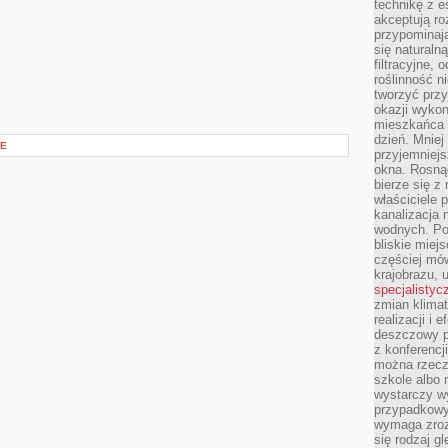
technikę z e
akceptują ro
przypominają 
się naturaln
filtracyjne,
roślinność 
tworzyć przy
okazji wykon
mieszkańca l
dzień. Mniej
JE
przyjemniejs
okna. Rosną
bierze się z 
właściciele 
kanalizacja 
wodnych. Po
bliskie miej
częściej mów
krajobrazu, 
specjalistyc
zmian klimat
realizacji i 
deszczowy p
z konferencj
można rzecz
szkole albo 
wystarczy wy
przypadkowy
wymaga zroz
się rodzaj g