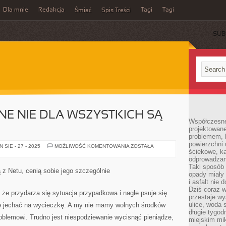
Dla mnie
Redakcja
Tagi
Tagi
Śmiać
Spis Treści
SUB
ŻNE NIE DLA WSZYSTKICH SĄ
Współczesne
projektowane
problemem, k
powierzchni 
KWESTIE
SIE - 27 - 2025
MOŻLIWOŚĆ KOMENTOWANIA
ZOSTAŁA
ściekowe, ka
PIENIĘŻNE
NIE
odprowadzan
DLA
Taki sposób 
WSZYSTKICH
 z Netu, cenią sobie jego szczególnie
SĄ
opady miały 
PROSTE
i asfalt nie
Dziś coraz w
 że przydarza się sytuacja przypadkowa i nagle psuje się
przestaje w
ulice, woda 
ce jechać na wycieczkę. A my nie mamy wolnych środków
długie tygodn
oblemowi. Trudno jest niespodziewanie wycisnąć pieniądze,
miejskim mik