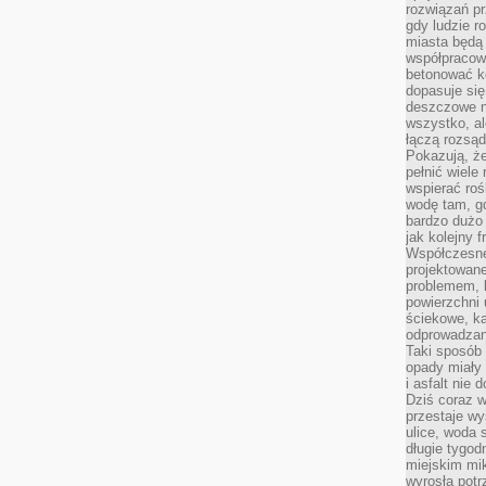
rozwiązań pr
gdy ludzie r
miasta będą 
współpracow
betonować ko
dopasuje si
deszczowe n
wszystko, al
łączą rozsąd
Pokazują, ż
pełnić wiele
wspierać roś
wodę tam, gd
bardzo dużo 
jak kolejny f
Współczesne
projektowane
problemem, k
powierzchni 
ściekowe, ka
odprowadzan
Taki sposób 
opady miały 
i asfalt nie
Dziś coraz w
przestaje w
ulice, woda 
długie tygodn
miejskim mik
wyrosła pot