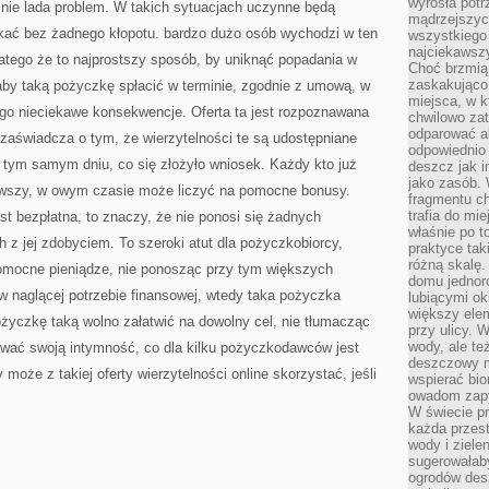
wyrosła pot
 nie lada problem. W takich sytuacjach uczynne będą
mądrzejszyc
skać bez żadnego kłopotu. bardzo dużo osób wychodzi w ten
wszystkiego 
najciekawsz
atego że to najprostszy sposób, by uniknąć popadania w
Choć brzmią 
zaskakująco 
aby taką pożyczkę spłacić w terminie, zgodnie z umową, w
miejsca, w 
o nieciekawe konsekwencje. Oferta ta jest rozpoznawana
chwilowo za
odparować a
o zaświadcza o tym, że wierzytelności te są udostępniane
odpowiednio 
 tym samym dniu, co się złożyło wniosek. Każdy kto już
deszcz jak i
jako zasób.
rwszy, w owym czasie może liczyć na pomocne bonusy.
fragmentu ch
trafia do mi
t bezpłatna, to znaczy, że nie ponosi się żadnych
właśnie po t
z jej zdobyciem. To szeroki atut dla pożyczkobiorcy,
praktyce tak
różną skalę.
omocne pieniądze, nie ponosząc przy tym większych
domu jednor
 w naglącej potrzebie finansowej, wtedy taka pożyczka
lubiącymi o
większy elem
yczkę taką wolno załatwić na dowolny cel, nie tłumacząc
przy ulicy. 
wody, ale te
hować swoją intymność, co dla kilku pożyczkodawców jest
deszczowy m
może z takiej oferty wierzytelności online skorzystać, jeśli
wspierać bio
owadom zapy
W świecie p
każda przest
wody i ziele
sugerowałaby
ogrodów des