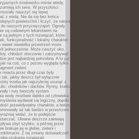
zyjaznych środowisku rośnie wtedy,
ozumieją ich sens. W przyszłości
musiały nauczyć się lepiej
ać z wodą. Nie da się bez końca
lejnych powierzchni i liczyć, że natura
ę do naszych przyzwyczajeń. Ogrody
ie są cudownym lekarstwem na
e są jednym z tych rozwiązań, które
ek, funkcjonalność i lokalny charakter.
e nawet niewielka przestrzeń może
 ról jednocześnie. Może cieszyć oko,
liny, chłodzić otoczenie i zatrzymywać
zie jest najbardziej potrzebna. A to już
jak na coś, co z pozoru wygląda tylko
ragment zieleni.
 miasta przez długi czas były
 tak, jakby deszcz był wyłącznie
tóry trzeba jak najszybciej usunąć z
ulic, chodników i dachów. Rynny, kratki
nały i rury tworzyły system
ia wody możliwie daleko od człowieka.
myślenia wydawał się logiczny, dopóki
dość przewidywalny charakter, a beton
 dominowały aż tak bardzo w przestrzeni.
yraźniej widać, że to podejście
ystarczać. Ulewne deszcze zalewają
spływa zbyt szybko, a później przez
ie brakuje jej w glebie, zieleni i
roklimacie. Z tej zmiany doświadczeń
rzeba szukania rozwiązań