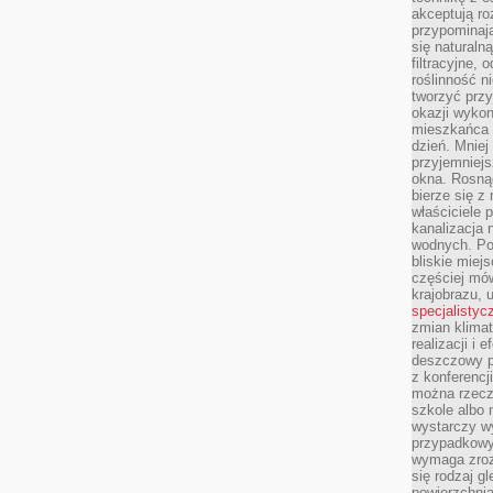
akceptują ro
przypominają 
się naturaln
filtracyjne,
roślinność 
tworzyć przy
okazji wykon
mieszkańca l
dzień. Mniej
przyjemniejs
okna. Rosną
bierze się z 
właściciele 
kanalizacja 
wodnych. Po
bliskie miej
częściej mów
krajobrazu, 
specjalistyc
zmian klimat
realizacji i 
deszczowy p
z konferencj
można rzecz
szkole albo 
wystarczy wy
przypadkowy
wymaga zroz
się rodzaj g
powierzchnia