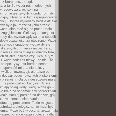
, z której deszcz będzie
, a także wybór roślin odpornych
kresowe zalanie, jak i na
. To nie jest zwykły klomb. To mały
cyjny, który musi być zaprojektowany
nkcji. Dobrze wykonany będzie działał
iony byle jak może szybko stracić
wości albo stać się po prostu mało
 zagłębieniem. Ciekawą zmianą jest
 ogrody deszczowe wpływają na sposób
dpowiedzialności za otoczenie. Przez
estie wody opadowej wydawały się
e dla zwykłych mieszkańców. Teraz
j osób zauważa związek między tym,
ch działka, osiedle czy ulica, a tym,
ę z wodą podczas ulewy i po niej. To
 perspektywy jest bardzo cenne.
 odporność miasta nie zależy
 wielkich inwestycji, ale także od
h decyzji podejmowanych blisko ziemi,
 w przenośni. Ogrody deszczowe mają
mny potencjał edukacyjny. Dzieci
umieją obieg wody, kiedy widzą go w
nie tylko na schemacie w podręczniku.
ynają inaczej patrzeć na deszcz, gdy
że wspierać zieleń zamiast
stać się problemem. Takie miejsca
rastruktura ekologiczna nie musi być
ziemią. Może być widoczna, zrozumiała
 ważne, bo akceptacja społeczna dla