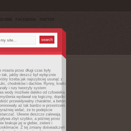
SCRIBE
FACEBOOK
TWITTER
 miasta przez długi czas były
 tak, jakby deszcz był wyłącznie
tóry trzeba jak najszybciej usunąć z
ulic, chodników i dachów. Rynny, kratki
nały i rury tworzyły system
ia wody możliwie daleko od człowieka.
myślenia wydawał się logiczny, dopóki
dość przewidywalny charakter, a beton
 dominowały aż tak bardzo w przestrzeni.
yraźniej widać, że to podejście
ystarczać. Ulewne deszcze zalewają
spływa zbyt szybko, a później przez
ie brakuje jej w glebie, zieleni i
roklimacie. Z tej zmiany doświadczeń