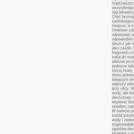
mądrzejszyc
wszystkiego 
najciekawsz
Choć brzmią 
zaskakująco 
miejsca, w 
chwilowo za
odparować a
odpowiednio 
deszcz jak i
jako zasób.
fragmentu ch
trafia do mi
właśnie po t
praktyce tak
różną skalę.
domu jednor
lubiącymi o
większy elem
przy ulicy. 
wody, ale te
deszczowy m
wspierać bio
owadom zapy
W świecie p
każda przest
wody i ziele
sugerowałaby
ogrodów des
technikę z e