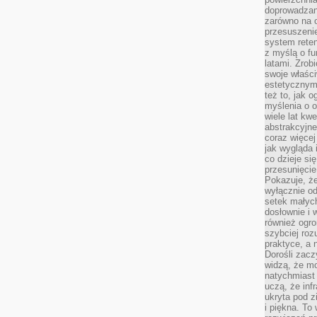
doprowadzany
zarówno na o
przesuszenie
system reten
z myślą o fu
latami. Zrob
swoje właści
estetycznym
też to, jak
myślenia o o
wiele lat kw
abstrakcyjn
coraz więce
jak wygląda i
co dzieje si
przesunięcie
Pokazuje, że
wyłącznie od
setek małyc
dosłownie i
również ogro
szybciej roz
praktyce, a 
Dorośli zacz
widzą, że mo
natychmiast 
uczą, że inf
ukryta pod 
i piękna. To