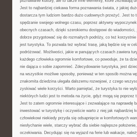
poznawanie kultury, ale to także inne elementy, które zezwalają 
Jest to najbardziej ciekawa forma poznawania świata, z jakiej duż
dostarcza tym ludziom bardzo dużo cudownych przeżyć. Jest to 
spędzanie swojego wolnego czasu, poprzez aktywny wypoczynek, 
obecnych czasach, dzięki szerokiemu dostępowi do wiadomości, 
dobrze przygotować się do rozmaitych podróży, co też korzystnie
jest turystyka. To pozwala też wybrać trasę, jaką będzie się w ce
podróżować. Możliwości, jakie w panujących czasach zawiera tury
każdego człowieka ogromnie komfortowe, co powoduje, że ta dziedz
nie dająca o sobie zapomnieć. Zdecydowanie turystyka, jest dzie
na wszystkie możliwe sposoby, ponieważ w ten sposób można wpł
znakomita dziedzina ulegała dalszemu rozwojowi, z czego wszys
zyskiwać wiele korzyści. Warto pamiętać, że turystyka to nie wył
niektórych ludzi jest to metoda na życie, gdyż mogą się poprzez 
Jest to zatem ogromnie interesujące i zezwalające na naprawdę b
inwestować w turystykę i oczywiście warto z niej jak najbardziej
człowiekowi niekiedy przyda się odsapnięcie w komfortowych war
niesłychanie wiele, starczy wybrać dla siebie najlepsze położenie
oczekiwania. Decydując się na wyjazd na ferie lub wakacje, nale