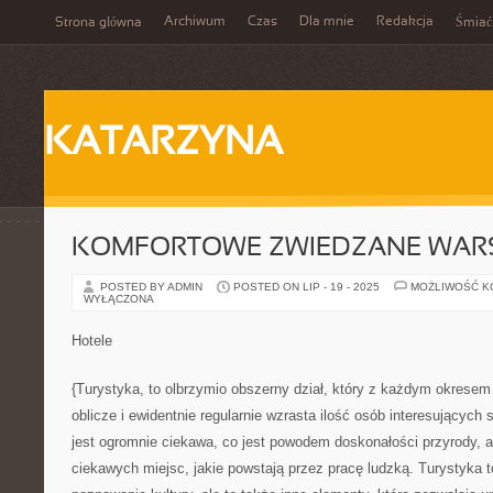
Archiwum
Czas
Dla mnie
Redakcja
Strona główna
Śmiać
KATARZYNA
KOMFORTOWE ZWIEDZANE WAR
POSTED BY ADMIN
POSTED ON LIP - 19 - 2025
MOŻLIWOŚĆ 
WYŁĄCZONA
Hotele
{Turystyka, to olbrzymio obszerny dział, który z każdym okrese
oblicze i ewidentnie regularnie wzrasta ilość osób interesujących 
jest ogromnie ciekawa, co jest powodem doskonałości przyrody, al
ciekawych miejsc, jakie powstają przez pracę ludzką. Turystyka t