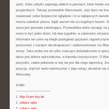
zjeść, które zabytki zapierają oddech w piersiach, które hotele ma
przyjezdnych. Takowy przewodnik Warszawski, zbyt dużo nie kosz
zawarować sobie bezpieczne oglądanie i to w najlepszych warun
można zwiedzać pieszo, bądź wozem lub szczególnym busem. W 
spora jest gromada zwiedzająca. Przewodnika wolno wynająć na j
może to być jeden dzień, lub dwa tygodnie, w zależności od potr
Informator ten umie się biegle posługiwać językami zagranicznymi,
porozumieć z każdym obcokrajowcem i zademonstrować mu Warsz
strony. Taka osoba ma nie tylko znaczące doświadczenie w specjal
także jest dobrze wykształcona, w kierunku turystycznym. O War
wszystko, żadne położenie w niej nie jest dla niego tajemnicą. Z
pozycję, stąd też warto wykorzystać z jego usług i akuratnie się
Warszawy.
źródło:
———————————
1.
http://cam-sky.de
2.
zobacz wpis
3.
zobacz wpis