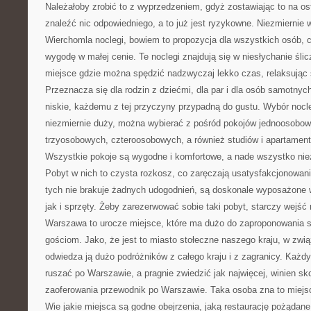
Należałoby zrobić to z wyprzedzeniem, gdyż zostawiając to na o
znaleźć nic odpowiedniego, a to już jest ryzykowne. Niezmiernie w
Wierchomla noclegi, bowiem to propozycja dla wszystkich osób, ce
wygodę w małej cenie. Te noclegi znajdują się w niesłychanie ślicz
miejsce gdzie można spędzić nadzwyczaj lekko czas, relaksując 
Przeznacza się dla rodzin z dziećmi, dla par i dla osób samotnyc
niskie, każdemu z tej przyczyny przypadną do gustu. Wybór nocl
niezmiernie duży, można wybierać z pośród pokojów jednoosobo
trzyosobowych, czteroosobowych, a również studiów i apartamen
Wszystkie pokoje są wygodne i komfortowe, a nade wszystko nie
Pobyt w nich to czysta rozkosz, co zaręczają usatysfakcjonowan
tych nie brakuje żadnych udogodnień, są doskonale wyposażone
jak i sprzęty. Żeby zarezerwować sobie taki pobyt, starczy wejść 
Warszawa to urocze miejsce, które ma dużo do zaproponowania s
gościom. Jako, że jest to miasto stołeczne naszego kraju, w zwią
odwiedza ją dużo podróżników z całego kraju i z zagranicy. Każdy 
ruszać po Warszawie, a pragnie zwiedzić jak najwięcej, winien sk
zaoferowania przewodnik po Warszawie. Taka osoba zna to miejsc
Wie jakie miejsca są godne obejrzenia, jaką restaurację pożądan