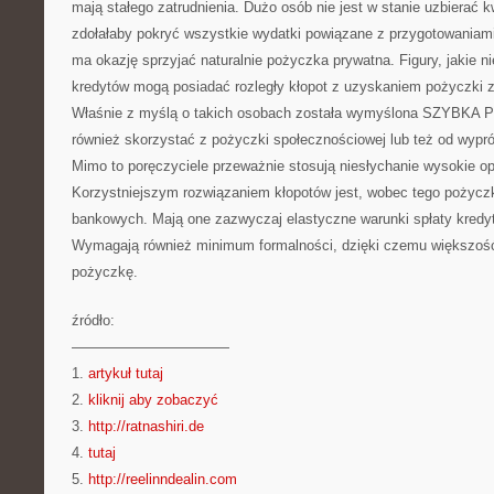
mają stałego zatrudnienia. Dużo osób nie jest w stanie uzbierać k
zdołałaby pokryć wszystkie wydatki powiązane z przygotowaniami
ma okazję sprzyjać naturalnie pożyczka prywatna. Figury, jakie ni
kredytów mogą posiadać rozległy kłopot z uzyskaniem pożyczki
Właśnie z myślą o takich osobach została wymyślona SZYBK
również skorzystać z pożyczki społecznościowej lub też od wypr
Mimo to poręczyciele przeważnie stosują niesłychanie wysokie o
Korzystniejszym rozwiązaniem kłopotów jest, wobec tego pożyczk
bankowych. Mają one zazwyczaj elastyczne warunki spłaty kredyt
Wymagają również minimum formalności, dzięki czemu większość
pożyczkę.
źródło:
———————————
1.
artykuł tutaj
2.
kliknij aby zobaczyć
3.
http://ratnashiri.de
4.
tutaj
5.
http://reelinndealin.com