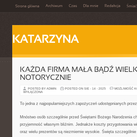
Archiwum
Czas
Dla mnie
Redakcja
Strona główna
Śmiać
KATARZYNA
KAŻDA FIRMA MAŁA BĄDŹ WIELK
NOTORYCZNIE
POSTED BY ADMIN
POSTED ON SIE - 14 - 2025
MOŻLIWOŚĆ 
WYŁĄCZONA
To jedna z najpopularniejszych zapożyczeń udostępnianych przez 
Mnóstwo osób szczególnie przed Świętami Bożego Narodzenia c
przyjemność własnym bliźnim. Jednakże koszty przygotowania wi
oraz wielu prezentów są niezmiernie wysokie. Święta szczególnie 