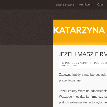
Archiwum
Czas
Strona główna
KATARZYNA
JEŻELI MASZ FIR
POSTED BY ADMIN
POSTED ON
WYŁĄCZONA
Zapewne każdy z nas kto posiada 
prezentował się
Jeżeli zależy Wam na odpowiedniej
Waszego mieszkania, firmy czy s
jest ich aktualnie de facto wybitn