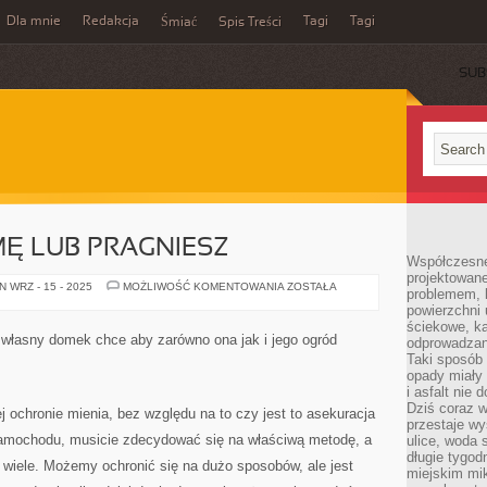
Dla mnie
Redakcja
Tagi
Tagi
Śmiać
Spis Treści
SUB
MĘ LUB PRAGNIESZ
Współczesne
projektowane
JEŻELI
 WRZ - 15 - 2025
MOŻLIWOŚĆ KOMENTOWANIA
ZOSTAŁA
problemem, k
MASZ
powierzchni 
FIRMĘ
LUB
ściekowe, ka
PRAGNIESZ
własny domek chce aby zarówno ona jak i jego ogród
odprowadzan
Taki sposób 
opady miały 
i asfalt nie
Dziś coraz w
 ochronie mienia, bez względu na to czy jest to asekuracja
przestaje w
amochodu, musicie zdecydować się na właściwą metodę, a
ulice, woda 
długie tygodn
ie wiele. Możemy ochronić się na dużo sposobów, ale jest
miejskim mik