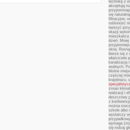
technikę z e
akceptują ro
przypominają 
się naturaln
filtracyjne,
roślinność 
tworzyć przy
okazji wykon
mieszkańca l
dzień. Mniej
przyjemniejs
okna. Rosną
bierze się z 
właściciele 
kanalizacja 
wodnych. Po
bliskie miej
częściej mów
krajobrazu, 
specjalistyc
zmian klimat
realizacji i 
deszczowy p
z konferencj
można rzecz
szkole albo 
wystarczy wy
przypadkowy
wymaga zroz
się rodzaj g