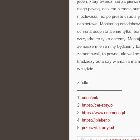
jeden, który twierdzi się za pier
niego pewną, całkiem niemałą sum
możliwości, niż po prostu czuć się
gabinetowe. Monitoring całodobow
ochrona osobista ale nie tylko, t
wszystko co tylko chcemy. Montu
że nasze mienie i my będziemy bar
zamontowali, to pewne, ale ważne j
kradzieży auta czy włamania mamy
w sądzie.
źródło:
———————————
1.
odnośnik
2.
https://cer-zory.pl
3.
https://www.ecomona.pl
4.
https://jbieber.pl
5.
przeczytaj artykuł
CATEGORIES:
ZABAWY Z LICZBAMI