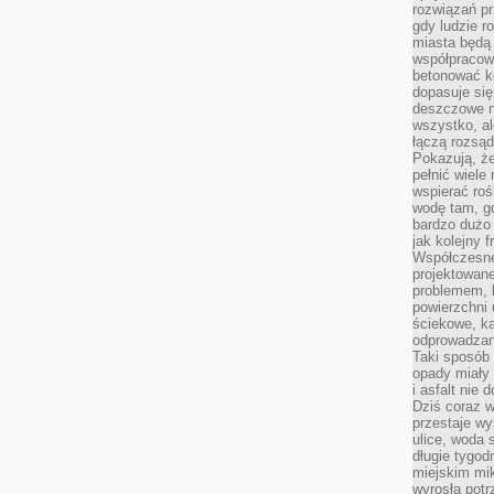
rozwiązań pr
gdy ludzie r
miasta będą 
współpracow
betonować ko
dopasuje si
deszczowe n
wszystko, al
łączą rozsąd
Pokazują, ż
pełnić wiele
wspierać roś
wodę tam, gd
bardzo dużo 
jak kolejny f
Współczesne
projektowane
problemem, k
powierzchni 
ściekowe, ka
odprowadzan
Taki sposób 
opady miały 
i asfalt nie
Dziś coraz w
przestaje w
ulice, woda 
długie tygodn
miejskim mik
wyrosła pot