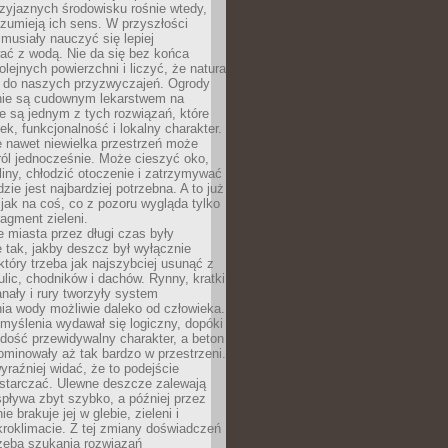
zyjaznych środowisku rośnie wtedy,
ozumieją ich sens. W przyszłości
musiały nauczyć się lepiej
ać z wodą. Nie da się bez końca
lejnych powierzchni i liczyć, że natura
ę do naszych przyzwyczajeń. Ogrody
ie są cudownym lekarstwem na
e są jednym z tych rozwiązań, które
ek, funkcjonalność i lokalny charakter.
e nawet niewielka przestrzeń może
 ról jednocześnie. Może cieszyć oko,
liny, chłodzić otoczenie i zatrzymywać
zie jest najbardziej potrzebna. A to już
jak na coś, co z pozoru wygląda tylko
ragment zieleni.
 miasta przez długi czas były
 tak, jakby deszcz był wyłącznie
tóry trzeba jak najszybciej usunąć z
ulic, chodników i dachów. Rynny, kratki
nały i rury tworzyły system
ia wody możliwie daleko od człowieka.
myślenia wydawał się logiczny, dopóki
dość przewidywalny charakter, a beton
 dominowały aż tak bardzo w przestrzeni.
yraźniej widać, że to podejście
ystarczać. Ulewne deszcze zalewają
spływa zbyt szybko, a później przez
ie brakuje jej w glebie, zieleni i
roklimacie. Z tej zmiany doświadczeń
rzeba szukania rozwiązań