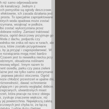
h niż samo odprowadzanie
do kanalizacji. Jednym z
ych pomysłów są ogrody deszczowe.
efektownie, ich zasada działania jest
prosta. To specjalnie zaprojektowane
których woda opadowa może zostać
trzymana, wsiąknąć w podłoże,
lbo zostać wykorzystana przez
dobrane rośliny. Zamiast traktować
ntruza, ogród deszczowy przyjmuje go
 Woda z dachu, podjazdu czy
odnika nie znika od razu w rurach, ale
ejsca, które zostało przygotowane
o, by ją przyjąć i zagospodarować. W
ie rozwiązania mogą mieć bardzo
 Czasem jest to niewielka niecka przy
odzinnym, obsadzona roślinami
kresową wilgoć. Innym razem to
ent osiedla, parku czy pasa zieleni
Ważne jest nie tylko samo zatrzymanie
ż poprawa jakości otoczenia. Ogród
oże chłodzić przestrzeń w upalne dni,
różnorodność, dawać schronienie
lającym i po prostu wyglądać dobrze.
rzegrzanych, utwardzonych miast
rzeń, która pracuje na rzecz obiegu
ni, zyskuje znaczenie większe, niż
 jej powierzchnia. Największą zaletą
zczowych jest chyba to, że łączą
stetyką. Ludzie dużo chętniej