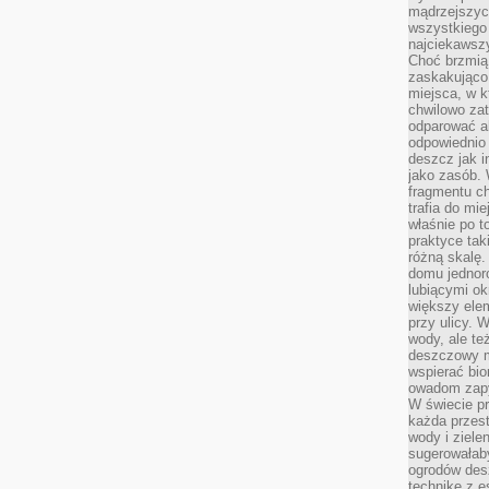
mądrzejszyc
wszystkiego 
najciekawsz
Choć brzmią 
zaskakująco 
miejsca, w 
chwilowo za
odparować a
odpowiednio 
deszcz jak i
jako zasób.
fragmentu ch
trafia do mi
właśnie po t
praktyce tak
różną skalę.
domu jednor
lubiącymi o
większy elem
przy ulicy. 
wody, ale te
deszczowy m
wspierać bio
owadom zapy
W świecie p
każda przest
wody i ziele
sugerowałaby
ogrodów des
technikę z e