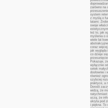
doprowadzany
zarówno na o
przesuszenie
system reten
z myślą o fu
latami. Zrob
swoje właści
estetycznym
też to, jak
myślenia o o
wiele lat kw
abstrakcyjn
coraz więce
jak wygląda i
co dzieje si
przesunięcie
Pokazuje, że
wyłącznie od
setek małyc
dosłownie i
również ogro
szybciej roz
praktyce, a 
Dorośli zacz
widzą, że mo
natychmiast 
uczą, że inf
ukryta pod 
i piękna. To