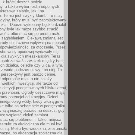
, z której deszcz będzie
, a także wybór roślin odpornych
kresowe zalanie, jak i na
. To nie jest zwykły klomb. To mały
cyjny, który musi być zaprojektowany
nkcji. Dobrze wykonany będzie działał
iony byle jak może szybko stracić
wości albo stać się po prostu mało
 zagłębieniem. Ciekawą zmianą jest
 ogrody deszczowe wpływają na sposób
dpowiedzialności za otoczenie. Przez
estie wody opadowej wydawały się
e dla zwykłych mieszkańców. Teraz
j osób zauważa związek między tym,
ch działka, osiedle czy ulica, a tym,
ę z wodą podczas ulewy i po niej. To
 perspektywy jest bardzo cenne.
 odporność miasta nie zależy
 wielkich inwestycji, ale także od
h decyzji podejmowanych blisko ziemi,
 w przenośni. Ogrody deszczowe mają
mny potencjał edukacyjny. Dzieci
umieją obieg wody, kiedy widzą go w
nie tylko na schemacie w podręczniku.
ynają inaczej patrzeć na deszcz, gdy
że wspierać zieleń zamiast
stać się problemem. Takie miejsca
rastruktura ekologiczna nie musi być
ziemią. Może być widoczna, zrozumiała
 ważne, bo akceptacja społeczna dla