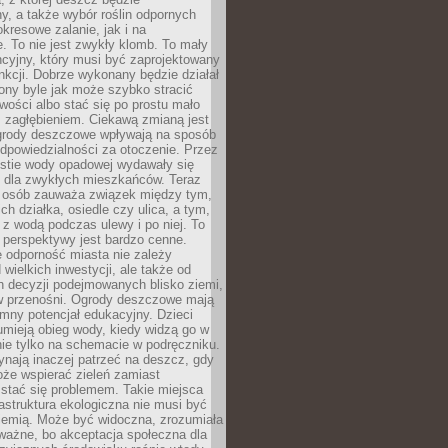
, a także wybór roślin odpornych
kresowe zalanie, jak i na
. To nie jest zwykły klomb. To mały
cyjny, który musi być zaprojektowany
nkcji. Dobrze wykonany będzie działał
iony byle jak może szybko stracić
wości albo stać się po prostu mało
 zagłębieniem. Ciekawą zmianą jest
 ogrody deszczowe wpływają na sposób
dpowiedzialności za otoczenie. Przez
estie wody opadowej wydawały się
e dla zwykłych mieszkańców. Teraz
j osób zauważa związek między tym,
ch działka, osiedle czy ulica, a tym,
ę z wodą podczas ulewy i po niej. To
 perspektywy jest bardzo cenne.
 odporność miasta nie zależy
 wielkich inwestycji, ale także od
h decyzji podejmowanych blisko ziemi,
 w przenośni. Ogrody deszczowe mają
mny potencjał edukacyjny. Dzieci
umieją obieg wody, kiedy widzą go w
nie tylko na schemacie w podręczniku.
ynają inaczej patrzeć na deszcz, gdy
że wspierać zieleń zamiast
stać się problemem. Takie miejsca
rastruktura ekologiczna nie musi być
ziemią. Może być widoczna, zrozumiała
 ważne, bo akceptacja społeczna dla