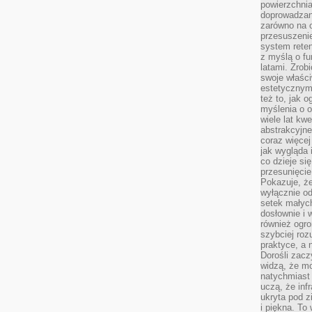
powierzchnia
doprowadzany
zarówno na o
przesuszenie
system reten
z myślą o fu
latami. Zrob
swoje właści
estetycznym
też to, jak
myślenia o o
wiele lat kw
abstrakcyjn
coraz więce
jak wygląda i
co dzieje si
przesunięcie
Pokazuje, że
wyłącznie od
setek małyc
dosłownie i
również ogro
szybciej roz
praktyce, a 
Dorośli zacz
widzą, że mo
natychmiast 
uczą, że inf
ukryta pod 
i piękna. To