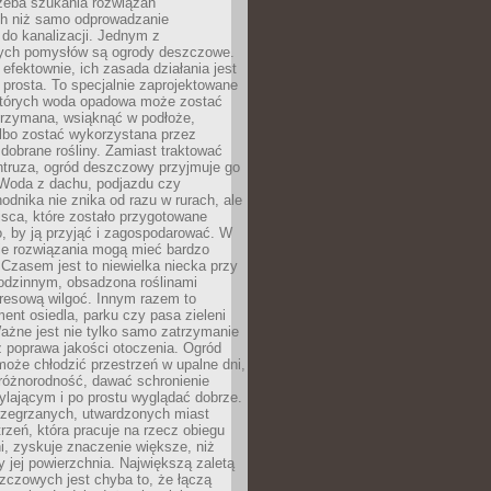
rzeba szukania rozwiązań
h niż samo odprowadzanie
do kanalizacji. Jednym z
ych pomysłów są ogrody deszczowe.
efektownie, ich zasada działania jest
prosta. To specjalnie zaprojektowane
których woda opadowa może zostać
trzymana, wsiąknąć w podłoże,
lbo zostać wykorzystana przez
dobrane rośliny. Zamiast traktować
ntruza, ogród deszczowy przyjmuje go
 Woda z dachu, podjazdu czy
odnika nie znika od razu w rurach, ale
ejsca, które zostało przygotowane
o, by ją przyjąć i zagospodarować. W
ie rozwiązania mogą mieć bardzo
 Czasem jest to niewielka niecka przy
odzinnym, obsadzona roślinami
kresową wilgoć. Innym razem to
ent osiedla, parku czy pasa zieleni
Ważne jest nie tylko samo zatrzymanie
ż poprawa jakości otoczenia. Ogród
oże chłodzić przestrzeń w upalne dni,
różnorodność, dawać schronienie
lającym i po prostu wyglądać dobrze.
rzegrzanych, utwardzonych miast
rzeń, która pracuje na rzecz obiegu
ni, zyskuje znaczenie większe, niż
 jej powierzchnia. Największą zaletą
zczowych jest chyba to, że łączą