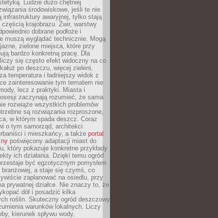
stetyką. Ludzie dużo chętniej
związania środowiskowe, jeśli te nie
infrastruktury awaryjnej, tylko stają
ą częścią krajobrazu. Żwir, warstwy
 odpowiednio dobrane podłoże i
nie muszą wyglądać technicznie. Mogą
jazne, zielone miejsca, które przy
ują bardzo konkretną pracę. Dla
iczy się często efekt widoczny na co
 kałuż po deszczu, więcej zieleni,
za temperatura i ładniejszy widok z
ce zainteresowanie tym tematem nie
mody, lecz z praktyki. Miasta i
posesji zaczynają rozumieć, że sama
nie rozwiąże wszystkich problemów
trzebne są rozwiązania rozproszone,
sca, w którym spada deszcz. Coraz
i o tym samorząd, architekci
urbaniści i mieszkańcy, a także
portal
zny
poświęcony adaptacji miast do
u, który pokazuje konkretne przykłady
efekty ich działania. Dzięki temu ogród
rzestaje być egzotycznym pomysłem
i branżowej, a staje się czymś, co
ywiście zaplanować na osiedlu, przy
na prywatnej działce. Nie znaczy to, że
kopać dół i posadzić kilka
ch roślin. Skuteczny ogród deszczowy
umienia warunków lokalnych. Liczy
leby, kierunek spływu wody,