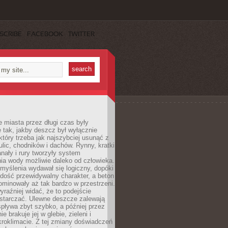
SCRIBE
FACEBOOK
TWITTER
 miasta przez długi czas były
 tak, jakby deszcz był wyłącznie
tóry trzeba jak najszybciej usunąć z
ulic, chodników i dachów. Rynny, kratki
nały i rury tworzyły system
ia wody możliwie daleko od człowieka.
myślenia wydawał się logiczny, dopóki
dość przewidywalny charakter, a beton
 dominowały aż tak bardzo w przestrzeni.
yraźniej widać, że to podejście
ystarczać. Ulewne deszcze zalewają
spływa zbyt szybko, a później przez
ie brakuje jej w glebie, zieleni i
roklimacie. Z tej zmiany doświadczeń