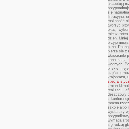
akceptują ro
przypominają 
się naturaln
filtracyjne,
roślinność 
tworzyć przy
okazji wykon
mieszkańca l
dzień. Mniej
przyjemniejs
okna. Rosną
bierze się z 
właściciele 
kanalizacja 
wodnych. Po
bliskie miej
częściej mów
krajobrazu, 
specjalistyc
zmian klimat
realizacji i 
deszczowy p
z konferencj
można rzecz
szkole albo 
wystarczy wy
przypadkowy
wymaga zroz
się rodzaj g
powierzchnia