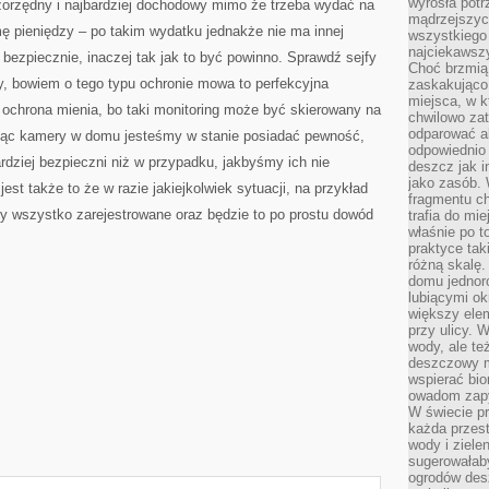
wyrosła pot
wszorzędny i najbardziej dochodowy mimo że trzeba wydać na
mądrzejszyc
ę pieniędzy – po takim wydatku jednakże nie ma innej
wszystkiego 
najciekawsz
 bezpiecznie, inaczej tak jak to być powinno. Sprawdź sejfy
Choć brzmią 
y, bowiem o tego typu ochronie mowa to perfekcyjna
zaskakująco 
miejsca, w 
eż ochrona mienia, bo taki monitoring może być skierowany na
chwilowo za
odparować a
jąc kamery w domu jesteśmy w stanie posiadać pewność,
odpowiednio 
dziej bezpieczni niż w przypadku, jakbyśmy ich nie
deszcz jak i
jako zasób.
est także to że w razie jakiejkolwiek sytuacji, na przykład
fragmentu ch
 wszystko zarejestrowane oraz będzie to po prostu dowód
trafia do mi
właśnie po t
praktyce tak
różną skalę.
domu jednor
lubiącymi o
większy elem
przy ulicy. 
wody, ale te
deszczowy m
wspierać bio
owadom zapy
W świecie p
każda przest
wody i ziele
sugerowałaby
ogrodów des