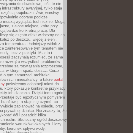
związania środowiskowe, jeśli te nie
infrastruktury awaryjnej, tylko stają
ą częścią krajobrazu. Żwir, warstwy
 odpowiednio dobrane podłoże i
nie muszą wyglądać technicznie. Mogą
jazne, zielone miejsca, które przy
ują bardzo konkretną pracę. Dla
iczy się często efekt widoczny na co
 kałuż po deszczu, więcej zieleni,
za temperatura i ładniejszy widok z
ce zainteresowanie tym tematem nie
mody, lecz z praktyki. Miasta i
posesji zaczynają rozumieć, że sama
nie rozwiąże wszystkich problemów
trzebne są rozwiązania rozproszone,
sca, w którym spada deszcz. Coraz
i o tym samorząd, architekci
urbaniści i mieszkańcy, a także
portal
zny
poświęcony adaptacji miast do
u, który pokazuje konkretne przykłady
efekty ich działania. Dzięki temu ogród
rzestaje być egzotycznym pomysłem
i branżowej, a staje się czymś, co
ywiście zaplanować na osiedlu, przy
na prywatnej działce. Nie znaczy to, że
kopać dół i posadzić kilka
ch roślin. Skuteczny ogród deszczowy
umienia warunków lokalnych. Liczy
leby, kierunek spływu wody,
, z której deszcz będzie