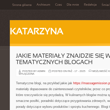
Archiwum
Czas
Dla mnie
Redakcja
Strona główna
Śmiać
KATARZYNA
JAKIE MATERIAŁY ZNAJDZIE SIĘ 
TEMATYCZNYCH BLOGACH
POSTED BY ADMIN
POSTED ON PAŹ - 17 - 2025
MOŻLIWOŚĆ 
WYŁĄCZONA
Tematyczne blogi, na przykład jakie jak
https://massagemission.p
materiały dopasowane do zainteresowań czytelników, przez co pr
które rzeczywiście się przydadzą. W kulinarnych blogów można s
smaczne posiłki, poradniki dotyczące przygotowania zdrowych, w
porady dotyczące wyboru produktów i sprzętu kuchennego. Blogi 