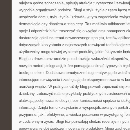
miejsca godne zobaczenia, opisują atrakcje turystyczne i zawierają
wygodnie organizować podróże. Blogi o stylu życia często łączą
urządzania domu, trybu życia i zdrowia, w tym zagadnienia zwią
dermatologią czy dbaniem o stan cery. To umożliwia odbiorcom ła
opcje i odpowiedzialnie troszczyć się o wygląd oraz samopoczuci
dostarczają opinii na temat nowoczesnego sprzętu, testów aplika
dotyczących korzystania z najnowszych rozwiązań technologiczn
użytkownicy mogą łatwiej wybierać produkty, jakie faktycznie będ
Blogi o zdrowiu oraz urodzie przedstawiają wskazówki ekspertów, i
nowych metod pielęgnacji, które pomagają uniknąć typowych błędó
troskę o siebie. Dodatkowo tematyczne blogi motywują do wdraża
interesujące rozwiązania i zachęcają do eksperymentowania w ku
aranżacji wnętrz. W praktyce każdy blog pozwoli zapoznać się z
dziedziny, zobaczyć realne przykłady praktycznych zastosowań o
ułatwiają podejmowanie decyzji bez konieczności spędzania dużej
informacji. Dzięki temu korzystanie z wyspecjalizowanych portali
przyjemne, jak i efektywne, a wiedza podawane w przystępnej for
w codziennym życiu. Blogi też pozwalają śledzić recenzje innych
porównywanie doświadczeń i ocenianie produktów. Mogą zachęcać