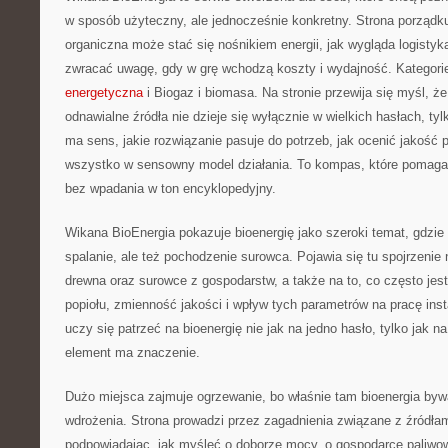
w sposób użyteczny, ale jednocześnie konkretny. Strona porządku
organiczna może stać się nośnikiem energii, jak wygląda logistyk
zwracać uwagę, gdy w grę wchodzą koszty i wydajność. Kategori
energetyczna
i Biogaz i biomasa. Na stronie przewija się myśl, ż
odnawialne źródła nie dzieje się wyłącznie w wielkich hasłach, ty
ma sens, jakie rozwiązanie pasuje do potrzeb, jak ocenić jakość pa
wszystko w sensowny model działania. To kompas, które pomaga 
bez wpadania w ton encyklopedyjny.
Wikana BioEnergia pokazuje bioenergię jako szeroki temat, gdzie 
spalanie, ale też pochodzenie surowca. Pojawia się tu spojrzenie
drewna oraz surowce z gospodarstw, a także na to, co często jes
popiołu, zmienność jakości i wpływ tych parametrów na pracę insta
uczy się patrzeć na bioenergię nie jak na jedno hasło, tylko jak n
element ma znaczenie.
Dużo miejsca zajmuje ogrzewanie, bo właśnie tam bioenergia bywa
wdrożenia. Strona prowadzi przez zagadnienia związane z źródłam
podpowiadając, jak myśleć o doborze mocy, o gospodarce paliwowe