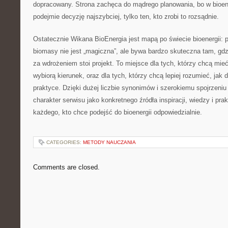
dopracowany. Strona zachęca do mądrego planowania, bo w bioene
podejmie decyzję najszybciej, tylko ten, kto zrobi to rozsądnie.
Ostatecznie Wikana BioEnergia jest mapą po świecie bioenergii: p
biomasy nie jest „magiczna”, ale bywa bardzo skuteczna tam, gdzi
za wdrożeniem stoi projekt. To miejsce dla tych, którzy chcą mie
wybiorą kierunek, oraz dla tych, którzy chcą lepiej rozumieć, jak 
praktyce. Dzięki dużej liczbie synonimów i szerokiemu spojrzeniu
charakter serwisu jako konkretnego źródła inspiracji, wiedzy i pra
każdego, kto chce podejść do bioenergii odpowiedzialnie.
CATEGORIES:
METODY NAUCZANIA
Comments are closed.