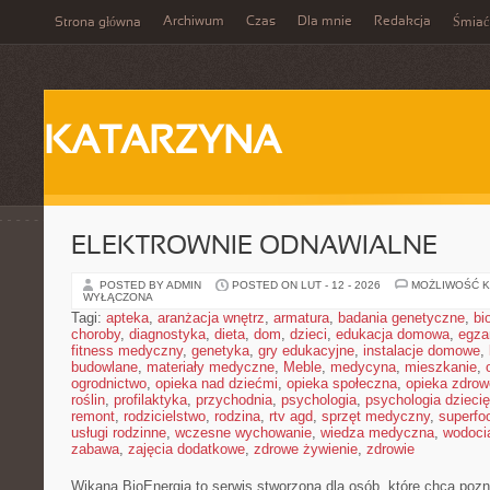
Archiwum
Czas
Dla mnie
Redakcja
Strona główna
Śmiać
KATARZYNA
ELEKTROWNIE ODNAWIALNE
POSTED BY ADMIN
POSTED ON LUT - 12 - 2026
MOŻLIWOŚĆ 
WYŁĄCZONA
Tagi:
apteka
,
aranżacja wnętrz
,
armatura
,
badania genetyczne
,
bi
choroby
,
diagnostyka
,
dieta
,
dom
,
dzieci
,
edukacja domowa
,
egza
fitness medyczny
,
genetyka
,
gry edukacyjne
,
instalacje domowe
,
budowlane
,
materiały medyczne
,
Meble
,
medycyna
,
mieszkanie
,
ogrodnictwo
,
opieka nad dziećmi
,
opieka społeczna
,
opieka zdrow
roślin
,
profilaktyka
,
przychodnia
,
psychologia
,
psychologia dzieci
remont
,
rodzicielstwo
,
rodzina
,
rtv agd
,
sprzęt medyczny
,
superfo
usługi rodzinne
,
wczesne wychowanie
,
wiedza medyczna
,
wodoci
zabawa
,
zajęcia dodatkowe
,
zdrowe żywienie
,
zdrowie
Wikana BioEnergia to serwis stworzona dla osób, które chcą pozn