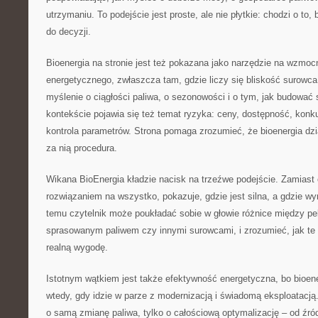
utrzymaniu. To podejście jest proste, ale nie płytkie: chodzi o to, 
do decyzji.
Bioenergia na stronie jest też pokazana jako narzędzie na wzmo
energetycznego, zwłaszcza tam, gdzie liczy się bliskość surowc
myślenie o ciągłości paliwa, o sezonowości i o tym, jak budować 
kontekście pojawia się też temat ryzyka: ceny, dostępność, konku
kontrola parametrów. Strona pomaga zrozumieć, że bioenergia dział
za nią procedura.
Wikana BioEnergia kładzie nacisk na trzeźwe podejście. Zamiast
rozwiązaniem na wszystko, pokazuje, gdzie jest silna, a gdzie w
temu czytelnik może poukładać sobie w głowie różnice między pe
sprasowanym paliwem czy innymi surowcami, i zrozumieć, jak te r
realną wygodę.
Istotnym wątkiem jest także efektywność energetyczna, bo bioen
wtedy, gdy idzie w parze z modernizacją i świadomą eksploatacją.
o samą zmianę paliwa, tylko o całościową optymalizację – od źród