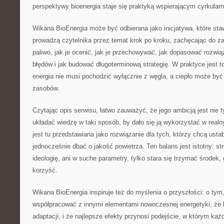
perspektywy bioenergia staje się praktyką wspierającym cyrkular
Wikana BioEnergia może być odbierana jako inicjatywa, które sta
prowadzą czytelnika przez temat krok po kroku, zachęcając do z
paliwo, jak je ocenić, jak je przechowywać, jak dopasować rozwią
błędów i jak budować długoterminową strategię. W praktyce jest t
energia nie musi pochodzić wyłącznie z węgla, a ciepło może by
zasobów.
Czytając opis serwisu, łatwo zauważyć, że jego ambicją jest nie t
układać wiedzę w taki sposób, by dało się ją wykorzystać w real
jest tu przedstawiana jako rozwiązanie dla tych, którzy chcą usta
jednocześnie dbać o jakość powietrza. Ten balans jest istotny: st
ideologię, ani w suche parametry, tylko stara się trzymać środek, 
korzyść.
Wikana BioEnergia inspiruje też do myślenia o przyszłości: o tym
współpracować z innymi elementami nowoczesnej energetyki, że l
adaptacji, i że najlepsze efekty przynosi podejście, w którym ka