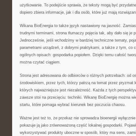
użytkowanie. To podejście sprawia, że teksty mogą być przydatn
dopiero zbiera informacje, jak i dla osób, które już mają rozwiązan
Wikana BioEnergia to także język nastawiony na jasność. Zamia
trudnymi terminami, strona tłumaczy pojęcia tak, aby dało się je 
Jednocześnie, jeśli wchodzimy w bardziej techniczne tematy, poja
parametrami urządzeń, z dobrymi praktykami, a także z tym, co c
ogólnych opisach: gospodarka popiołem. Dzięki temu całość two
można czytać ciągiem.
Strona jest adresowana do odbiorców o różnych potrzebach: od 
środowiskiem, przez tych, którzy patrzą na temat przez pryzmat k
których najważniejsze jest niezależność. Każda z tych perspekty
zawsze stoi na przecięciu: techniki. Wikanę BioEnergię można wi
startu, które pomaga wybrać kierunek bez poczucia chaosu.
Ważne jest też to, że przekaz nie sprowadza bioenergii wyłącznie 
pokazuje ją jako zrównoważoną część lokalnej gospodarki. Pojawi
wykorzystywać produkty uboczne w sposób, który ma sens, zami