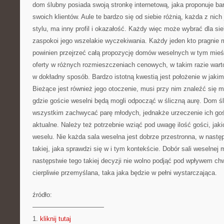
dom ślubny posiada swoją stronkę internetową, jaka proponuje bar
swoich klientów. Aule te bardzo się od siebie różnią, każda z nic
stylu, ma inny profil i okazałość. Każdy więc może wybrać dla sie
zaspokoi jego wszelakie wyczekiwania. Każdy jeden kto pragnie
powinien przejrzeć całą propozycję domów weselnych w tym mieśc
oferty w różnych rozmieszczeniach cenowych, w takim razie warto 
w dokładny sposób. Bardzo istotną kwestią jest położenie w jakim
Bieżące jest również jego otoczenie, musi przy nim znaleźć się 
gdzie goście weselni będą mogli odpocząć w śliczną aurę. Dom ś
wszystkim zachwycać parę młodych, jednakże urzeczenie ich gośc
aktualne. Należy też potrzebnie wziąć pod uwagę ilość gości, jak
weselu. Nie każda sala weselna jest dobrze przestronna, w nastę
takiej, jaka sprawdzi się w i tym kontekście. Dobór sali weselne
następstwie tego takiej decyzji nie wolno podjąć pod wpływem chw
cierpliwie przemyślana, taka jaka będzie w pełni wystarczająca.
źródło:
———————————
1.
kliknij tutaj