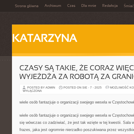
Archiwum
Czas
Dla mnie
Redakcja
Strona główna
Śmiać
KATARZYNA
CZASY SĄ TAKIE, ŻE CORAZ WIĘ
WYJEŻDŻA ZA ROBOTĄ ZA GRAN
POSTED BY ADMIN
POSTED ON SIE - 7 - 2025
MOŻLIWOŚĆ K
WYŁĄCZONA
wiele osób fantazjuje o organizacji swojego wesela w Częstochow
wiele osób fantazjuje o organizacji swojego wesela w Częstochowi
się wówczas co zadziwiać, że jest tak wzięte w tej kwestii. Sala
frazes, jaka jest ogromnie nierzadko poszukiwana przez wszystk