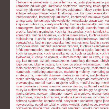
inteligentne oświetlenie
,
izolacje termiczne
,
jastrzębie inwestycyj
kampanie edukacyjne
,
kampanie społeczne
,
kampery
,
kawa speci
rodzinny
,
kiszonki domowe
,
klimatyzacja smart
,
kluby czytelnicze
kolacje jednogarnkowe
,
kominki ekologiczne
,
kompostowanie do
interpersonalna
,
konferencje kulinarne
,
konferencje naukowe żywi
artystyczne
,
konsultacje obywatelskie
,
konsultacje prawnicze
,
ko
krajobraz publiczny
,
kreatywne hobby
,
kuchnia bałkańska
,
kuchnia
campingowa
,
kuchnia czeska
,
kuchnia dla singli
,
kuchnia francus
grecka
,
kuchnia gruzińska
,
kuchnia hiszpańska
,
kuchnia indyjska
koreańska
,
kuchnia libańska
,
kuchnia marokańska
,
kuchnia mek
molekularna
,
kuchnia niemiecka
,
kuchnia niskobudżetowa
,
kuchni
peruwiańska
,
kuchnia portugalska
,
kuchnia roślinna
,
kuchnia sezo
sezonowa letnia
,
kuchnia sezonowa zimowa
,
kuchnia skandynaw
śródziemnomorska
,
kuchnia studencka
,
kuchnia tajska
,
kuchnia t
kuchnia węgierska
,
kuchnia wielkanocna
,
kuchnia wigilijna
,
kuchni
żydowska
,
kuchnie na wymiar
,
kultura herbaty
,
kultura kawy
,
kurs
tag
,
last minute
,
łazienki nowoczesne
,
lemoniady domowe
,
lobbyi
logo design
,
lokalne bazary
,
lunchbox do pracy
,
łyżwiarstwo
,
made
mała architektura ogrodowa
,
malarstwo abstrakcyjne
,
malarstwo o
numerach
,
marketing automation
,
marketing mobilny
,
marketing po
strategiczny
,
marynaty domowe
,
meble industrialne
,
meble klasy
meble skandynawskie
,
media tradycyjne
,
medycyna estetyczna z
prewencyjna
,
mental health
,
miejskie rośliny
,
mindful eating
,
moni
monitorowanie zdrowia domowe
,
motion design
,
multimedia eduka
muzyka elektroniczna
,
narciarstwo biegowe
,
nauka gry na gitarze
nauka śpiewu
,
nawozy naturalne
,
nawyki żywieniowe
,
niemarnowan
pokarmowe
,
obiady budżetowe
,
obsługa klienta online
,
ochrona po
ochrona systemów
,
ochrona wód
,
odżywianie seniorów
,
ogród japo
nowoczesny
,
ogród wertykalny
,
ogród wiejski
,
ogród wypoczynko
ogrzewanie ekologiczne
,
opieka nad seniorami
,
opieka nad zwier