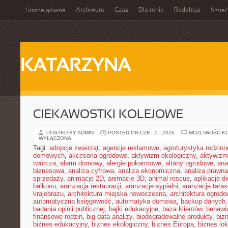
Archiwum
Czas
Dla mnie
Redakcja
Strona główna
Śmiać
KATARZYNA
CIEKAWOSTKI KOLEJOWE
POSTED BY ADMIN
POSTED ON CZE - 5 - 2026
MOŻLIWOŚĆ K
WYŁĄCZONA
Tagi:
adopcje zwierząt
,
agencje reklamowe
,
agroturystyka rodzinn
domowych
,
akcesoria ogrodowe
,
aktywizm ekologiczny
,
aktywizm
twórcza
,
alarm domowy
,
alergie pokarmowe
,
altany ogrodowe
,
ana
biznesowa
,
analiza cyfrowa
,
analiza ekonomiczna
,
analiza prawn
sprzedaży
,
animacje 2D
,
animacje 3D
,
animal rescue
,
aplikacje d
balkonu
,
aranżacja restauracji
,
aranżacje sypialni
,
aranżacje tara
krajobrazu
,
architektura miejska nowoczesna
,
architektura ogrod
automatyczna księgowość
,
automatyka domowa
,
backup danych
badania opinii publicznej
,
bajki edukacyjne
,
baza klientów
,
behawi
finansowe rodzin
,
big data analizy
,
biodegradowalne produkty
,
biz
biznes edukacyjny
,
biznes ekologiczny
,
biznes Europa
,
biznes lok