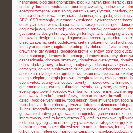
handmade
,
blog gastronomiczny
,
blog kulinarny
,
blog literacki
,
bra
osobisty
,
branding restauracji
,
branding wizualny
,
budownictwo dr
energooszczędne
,
caravaning
,
ceramika artystyczna
,
chatboty
,
ch
chmura obliczeniowa firmy
,
ciasta domowe
,
city guide
,
coaching z
SEO
,
CSR strategie
,
customer experience
,
cyberbezpieczeństwo 
dorosłych
,
czas wolny dzieci
,
dania z kaszy
,
dania z ryżu
,
dania 
degustacja win
,
degustacje
,
dekorowanie tortów
,
dermatologia
,
de
gastronomii
,
design firmowy
,
design funkcjonalny
,
design graficzn
biurowych
,
design roślinny
,
diagnostyka laboratoryjna
,
dieta lekko
przeciwzapalna
,
dieta pudełkowa
,
dieta śródziemnomorska dla po
dietetyka sportowa
,
digital marketing
,
diy dekoracje świąteczne
,
d
drewniane
,
diy wnętrza
,
docelowe profile klientów
,
dom pod klucz
biuro inspiracje
,
domowe fermentacje
,
domowe makarony
,
domowe
oszczędzanie
,
domowe przetwory
,
doradztwo dietetyczne
,
doradz
hobby
,
druk cyfrowy
,
e-learning medyczny
,
edukacja artystyczna d
dorosłych
,
edukacja zdrowotna dzieci
,
edukacja zdrowotna szkoln
społeczna
,
ekologiczne ogrodnictwo
,
ekonomia społeczna
,
ekotur
energia cieplna
,
energia jądrowa
,
energia solarna
,
escape room d
event video
,
eventy biznesowe
,
eventy filmowe
,
eventy firmowe i
gastronomiczne
,
eventy kulturalne
,
eventy polityczne
,
eventy prz
eventy sportowe
,
Facebook Ads
,
fashion show
,
fermentowane nap
animowany
,
film krótkometrażowy
,
finanse cyfrowe
,
firewall
,
fitne
dzieci
,
food delivery online
,
food design
,
food influencerzy
,
food m
truck festival
,
fotografia artystyczna
,
fotografia dziecięca
,
fotograf
ślubna
,
fotografia sportowa
,
gadżety biurowe
,
galeria internetowa
,
gotowanie dla dwojga
,
gotowanie na ognisku
,
gotowanie rodzinne
,
interaktywna
,
grafika komputerowa 3D
,
grafika użytkowa
,
grillow
rodzinne
,
gry logiczne online
,
gry planszowe strategiczne
,
gry ze
herbata matcha
,
hotele dla zwierząt
,
hummus domowy
,
identyfika
glikemiczny
,
influencer marketing kampanie
,
inspekcje budowlane