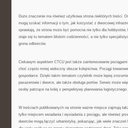
Duże znaczenie ma również użytkowa strona niektórych treści. O
mogą szukać informacji o tym, jak korzystać z dworcowej infrastru
sprawiają, że strona może być pomocna nie tylko dla hobbystów, l
staje się tu tematem bliskim codzienności, a nie tylko specjalist
grona odbiorców.
Ciekawym aspektem CTCU jest także zainteresowanie pociągami
choć często mniej widoczny obszar kolejnictwa. Pociągi towarow
gospodarce. Dzięki takim tematom czytelnik może lepiej zrozumieć
pasażerowie i dworce, ale także obsługa portów. Serwis może wi
osoby patrzące na kolej z perspektywy planowania logistycznego.
W treściach publikowanych na stronie ważne miejsce zajmują takż
tylko miejscem wsiadania i wysiadania z pociągu, ale również prz
dworców mogą łączyć urbanistykę, pokazując, jak wiele znaczeń k