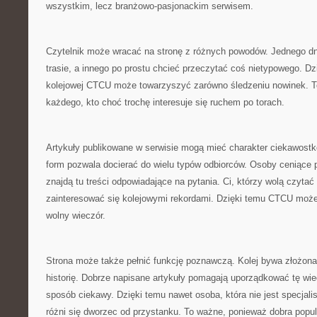
wszystkim, lecz branżowo-pasjonackim serwisem.
Czytelnik może wracać na stronę z różnych powodów. Jednego dn
trasie, a innego po prostu chcieć przeczytać coś nietypowego. Dz
kolejowej CTCU może towarzyszyć zarówno śledzeniu nowinek. To
każdego, kto choć trochę interesuje się ruchem po torach.
Artykuły publikowane w serwisie mogą mieć charakter ciekawost
form pozwala docierać do wielu typów odbiorców. Osoby ceniące
znajdą tu treści odpowiadające na pytania. Ci, którzy wolą czyta
zainteresować się kolejowymi rekordami. Dzięki temu CTCU może
wolny wieczór.
Strona może także pełnić funkcję poznawczą. Kolej bywa złożon
historię. Dobrze napisane artykuły pomagają uporządkować tę wie
sposób ciekawy. Dzięki temu nawet osoba, która nie jest specjal
różni się dworzec od przystanku. To ważne, ponieważ dobra popul