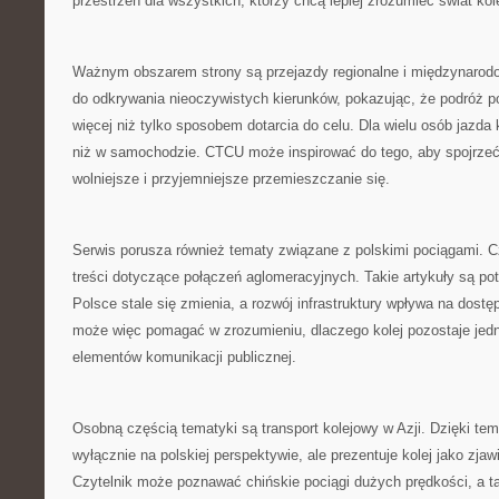
przestrzeń dla wszystkich, którzy chcą lepiej zrozumieć świat kole
Ważnym obszarem strony są przejazdy regionalne i międzynaro
do odkrywania nieoczywistych kierunków, pokazując, że podróż
więcej niż tylko sposobem dotarcia do celu. Dla wielu osób jazda 
niż w samochodzie. CTCU może inspirować do tego, aby spojrzeć
wolniejsze i przyjemniejsze przemieszczanie się.
Serwis porusza również tematy związane z polskimi pociągami. C
treści dotyczące połączeń aglomeracyjnych. Takie artykuły są po
Polsce stale się zmienia, a rozwój infrastruktury wpływa na dos
może więc pomagać w zrozumieniu, dlaczego kolej pozostaje je
elementów komunikacji publicznej.
Osobną częścią tematyki są transport kolejowy w Azji. Dzięki te
wyłącznie na polskiej perspektywie, ale prezentuje kolej jako zj
Czytelnik może poznawać chińskie pociągi dużych prędkości, a t