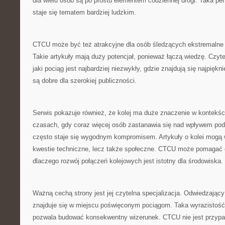
dla wielu osób są po prostu elementem codziennej drogi. Taka per
staje się tematem bardziej ludzkim.
CTCU może być też atrakcyjne dla osób śledzących ekstremalne 
Takie artykuły mają duży potencjał, ponieważ łączą wiedzę. Czyte
jaki pociąg jest najbardziej niezwykły, gdzie znajdują się najpiękni
są dobre dla szerokiej publiczności.
Serwis pokazuje również, że kolej ma duże znaczenie w kontekśc
czasach, gdy coraz więcej osób zastanawia się nad wpływem pod
często staje się wygodnym kompromisem. Artykuły o kolei mogą w
kwestie techniczne, lecz także społeczne. CTCU może pomagać 
dlaczego rozwój połączeń kolejowych jest istotny dla środowiska.
Ważną cechą strony jest jej czytelna specjalizacja. Odwiedzając
znajduje się w miejscu poświęconym pociągom. Taka wyrazistość
pozwala budować konsekwentny wizerunek. CTCU nie jest przyp