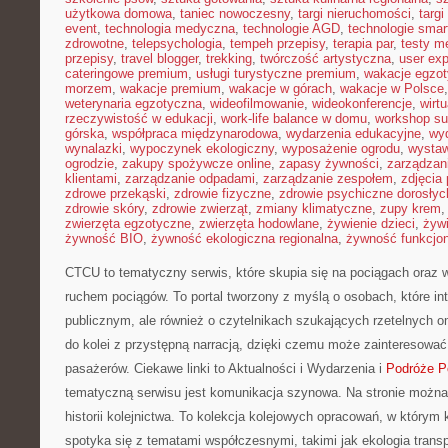
użytkowa domowa
,
taniec nowoczesny
,
targi nieruchomości
,
targ
event
,
technologia medyczna
,
technologie AGD
,
technologie sma
zdrowotne
,
telepsychologia
,
tempeh przepisy
,
terapia par
,
testy 
przepisy
,
travel blogger
,
trekking
,
twórczość artystyczna
,
user exp
cateringowe premium
,
usługi turystyczne premium
,
wakacje egzo
morzem
,
wakacje premium
,
wakacje w górach
,
wakacje w Polsce
weterynaria egzotyczna
,
wideofilmowanie
,
wideokonferencje
,
wirtu
rzeczywistość w edukacji
,
work-life balance w domu
,
workshop su
górska
,
współpraca międzynarodowa
,
wydarzenia edukacyjne
,
wy
wynalazki
,
wypoczynek ekologiczny
,
wyposażenie ogrodu
,
wysta
ogrodzie
,
zakupy spożywcze online
,
zapasy żywności
,
zarządzani
klientami
,
zarządzanie odpadami
,
zarządzanie zespołem
,
zdjęcia
zdrowe przekąski
,
zdrowie fizyczne
,
zdrowie psychiczne dorosłyc
zdrowie skóry
,
zdrowie zwierząt
,
zmiany klimatyczne
,
zupy krem
zwierzęta egzotyczne
,
zwierzęta hodowlane
,
żywienie dzieci
,
żyw
żywność BIO
,
żywność ekologiczna regionalna
,
żywność funkcjo
CTCU to tematyczny serwis, które skupia się na pociągach oraz 
ruchem pociągów. To portal tworzony z myślą o osobach, które int
publicznym, ale również o czytelnikach szukających rzetelnych 
do kolei z przystępną narracją, dzięki czemu może zainteresowa
pasażerów. Ciekawe linki to Aktualności i Wydarzenia i
Podróże P
tematyczną serwisu jest komunikacja szynowa. Na stronie można
historii kolejnictwa. To kolekcja kolejowych opracowań, w którym 
spotyka się z tematami współczesnymi, takimi jak ekologia trans