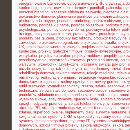
oprogramowanie biznesowe
,
oprogramowanie ERP
,
organizacja 
konferencji
,
origami
,
oświetlenie domowe
,
paintball
,
paleniska og
personal branding
,
pieczenie chleba na zakwasie
,
pieczenie ciast
piekarnictwo domowe
,
planowanie posiłków
,
planowanie zakupów
,
platformy edukacyjne
,
podcasts marketing
,
podróże aktywne
,
pod
budżetowe
,
podróże kulinarne
,
podróże objazdowe
,
podróże z prz
psychologiczna
,
pompy ciepła w domu
,
porównywarka lotów
,
portf
treningu
,
pozycjonowanie stron
,
prasa cyfrowa
,
produkcja muzycz
produkty bez glutenu
,
produkty bez laktozy
,
produkty tradycyjne
,
zawodowe
,
projektowanie ogrodzeń
,
projektowanie światła
,
projek
UX
,
projektowanie wnętrz biurowych
,
projekty domów nowoczesn
społeczne
,
projekty graficzne firmowe
,
projekty inwestycyjne
,
pro
wertykalne
,
projekty kulturalne
,
projekty meblowe
,
projekty parko
przechowywanie
,
przestrzeń kreatywna
,
przestrzeń otwarta
,
prze
warzywne
,
przewodniki turystyczne
,
przyprawy świata
,
psy profil
puzzle
,
quizy
,
rafting
,
rak profilaktyka
,
ramen domowy
,
ravioli do
rehabilitacja domowa
,
reklama natywna
,
relacje medialne
,
relaks 
remarketing
,
restauracje premium
,
restauracje wegańskie
,
roboty
doniczkowe pielęgnacja
,
rośliny egzotyczne
,
rowery górskie
,
rozr
rynki surowców
,
rysunek techniczny
,
rzeźba
,
sałatki sezonowe
,
s
techniczne
,
serowarstwo domowe
,
sezonowe owoce
,
sezonowe w
produktów
,
składanie modeli
,
smart budynki
,
smart energia
,
smart
wysokobiałkowe
,
sosy domowe
,
spacer w lesie
,
spiżarnia domow
sprzęt medyczny przenośny
,
sprzęt telekonferencyjny
,
sterowani
strategia PR
,
strategie marketingowe
,
street food azjatycki
,
stree
zdalnej
,
superfood lokalne
,
suplementy diety
,
surowce naturalne
,
święta kulinarne
,
systemy CRM w sprzedaży
,
systemy dokument
systemy inteligentnego domu
,
systemy IT
,
systemy nawadniające
domowych
,
szkoła filmowa projekty
,
szkoła muzyczna
,
szkoła ta
szkolenie psów
,
sztuka gotowania
,
sztuka kulinarna regionalna
,
s