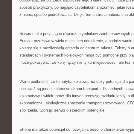
odpowiadać na potrzeby współczesnego świata. CTCU może przed
sposób praktyczny, pomagając czytelnikom zrozumieć, jakie roz
zmienić sposób podróżowania. Dzięki temu strona nabiera charakt
Serwis może przyciągać również czytelników zainteresowanych p
Europie przeżywa w wielu miejscach odrodzenie, a podróżowanie 
kojarzy się z możliwością dotarcia do centrum miasta. Teksty o e
standardach i systemach kolejowych mogą być pomocne przy pl
może pokazywać, że kolej łączy nie tylko miejscowości, ale też r
Warto podkreślić, że tematyka kolejowa ma duży potencjał dla pa
ponieważ są jednocześnie środkami transportu. Dla jednych najw
lokomotywy i widok torów, dla innych precyzja rozkładu jazdy, a d
ekonomiczne i ekologiczne znaczenie transportu szynowego. CT
spojrzenia, tworząc serwis o szerokim potencjale.
Strona ma także potencjał do rozwijania treści o charakterze wyj