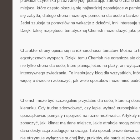
prowadzi czytelnika przez Amerykę, pokazując zarówno znane kier
miejsca, które często okazują się najbardziej zapadające w pami
się zabytki, dlatego strona może być pomocna dla osób o bardzo
Jedni szukają tu pomysłów na wakacje z dziećmi, inni interesują 
Dzięki takiej rozpiętości tematycznej Cherrish może służyć jako
Charakter strony opiera się na różnorodności tematów. Można tu tr
egzotycznych wyspach. Dzięki temu Cherrish nie ogranicza się do
nie tylko strona dla osób, które planują leżeć na plaży, ani wyłąc
intensywnego zwiedzania. To inspirujący blog dla wszystkich, któ
więcej o świecie i zobaczyć, jak wiele sposobów może mieć podr
Cherrish może być szczególnie przydatne dla osób, które są dopi
kierunku. Gdy trudno zdecydować, czy lepiej wybrać europejskie
uporządkować pomysły i spojrzeć na różne możliwości. Artykuły
zobaczyć, jaki klimat ma dane miejsce, jakie atrakcje mogą zaint
dana destynacja zasługuje na uwagę. Taki sposób prezentowania t
nie otrzymuje wyłącznie suchej listy punktów, ale bardziej żywy 