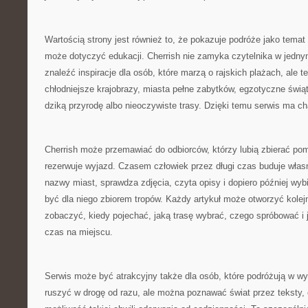
Wartością strony jest również to, że pokazuje podróże jako temat
może dotyczyć edukacji. Cherrish nie zamyka czytelnika w jedn
znaleźć inspiracje dla osób, które marzą o rajskich plażach, ale te
chłodniejsze krajobrazy, miasta pełne zabytków, egzotyczne świąty
dziką przyrodę albo nieoczywiste trasy. Dzięki temu serwis ma cha
Cherrish może przemawiać do odbiorców, którzy lubią zbierać pom
rezerwuje wyjazd. Czasem człowiek przez długi czas buduje wła
nazwy miast, sprawdza zdjęcia, czyta opisy i dopiero później wyb
być dla niego zbiorem tropów. Każdy artykuł może otworzyć kolejn
zobaczyć, kiedy pojechać, jaką trasę wybrać, czego spróbować i j
czas na miejscu.
Serwis może być atrakcyjny także dla osób, które podróżują w w
ruszyć w drogę od razu, ale można poznawać świat przez teksty, op