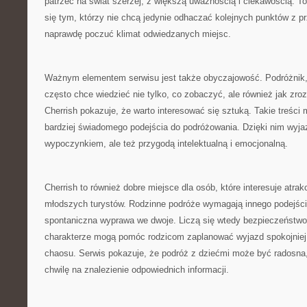
patrzeć na świat szerzej, z większą uważnością i ciekawością. 
się tym, którzy nie chcą jedynie odhaczać kolejnych punktów z p
naprawdę poczuć klimat odwiedzanych miejsc.
Ważnym elementem serwisu jest także obyczajowość. Podróżnik, 
często chce wiedzieć nie tylko, co zobaczyć, ale również jak zr
Cherrish pokazuje, że warto interesować się sztuką. Takie treś
bardziej świadomego podejścia do podróżowania. Dzięki nim wyjazd
wypoczynkiem, ale też przygodą intelektualną i emocjonalną.
Cherrish to również dobre miejsce dla osób, które interesuje atrak
młodszych turystów. Rodzinne podróże wymagają innego podejśc
spontaniczna wyprawa we dwoje. Liczą się wtedy bezpieczeństwo.
charakterze mogą pomóc rodzicom zaplanować wyjazd spokojniej 
chaosu. Serwis pokazuje, że podróż z dziećmi może być radosna, 
chwilę na znalezienie odpowiednich informacji.