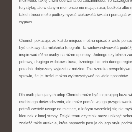
możliwość takiej chwili oderwania od codzienności. To szczególni
turystykę, ale w danym momencie nie mają czasu, budżetu albo m
takich treści może podtrzymywać ciekawość świata i pomagać w 
wypraw.
Cherrish pokazuje, że każde miejsce można opisać z wielu persp
być ciekawy dla miłośnika fotografii. Ta wielowarstwowość podró
inspirować różne osoby na różne sposoby. Jednego czytelnika zac
potrawy, drugiego widokowa trasa, trzeciego historia danego regio
poradnik dotyczący wyjazdu z rodziną. Tak szeroka perspektywa 
sprawia, że jej treści można wykorzystywać na wiele sposobów.
Dla osób planujących urlop Cherrish może być inspirującą bazą w
osobistego doświadczenia, ale może pomóc w jego przygotowaniu.
potrafi zwrócić uwagę na miejsce, o którym wcześniej się nie my
kierunek z innej strony. Dzięki temu czytelnik może uniknąć sch
znaleźć takie atrakcje, które naprawdę pasują do jego stylu podró