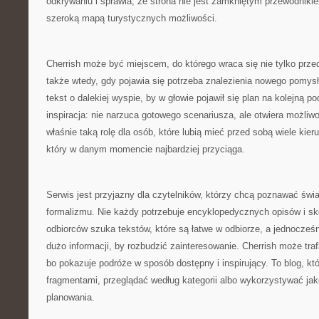
odkrywaniu i sprawia, że strona nie jest zamkniętym przewodnikie
szeroką mapą turystycznych możliwości.
Cherrish może być miejscem, do którego wraca się nie tylko prz
także wtedy, gdy pojawia się potrzeba znalezienia nowego pomy
tekst o dalekiej wyspie, by w głowie pojawił się plan na kolejną po
inspiracja: nie narzuca gotowego scenariusza, ale otwiera możliw
właśnie taką rolę dla osób, które lubią mieć przed sobą wiele kier
który w danym momencie najbardziej przyciąga.
Serwis jest przyjazny dla czytelników, którzy chcą poznawać świ
formalizmu. Nie każdy potrzebuje encyklopedycznych opisów i sk
odbiorców szuka tekstów, które są łatwe w odbiorze, a jednocześ
dużo informacji, by rozbudzić zainteresowanie. Cherrish może traf
bo pokazuje podróże w sposób dostępny i inspirujący. To blog, k
fragmentami, przeglądać według kategorii albo wykorzystywać jak
planowania.