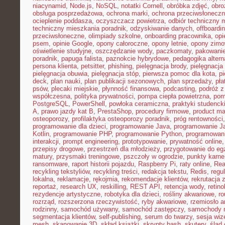
niacynamid
,
Node.js
,
NoSQL
,
notatki Cornell
,
obróbka zdjęć
,
obro
obsługa posprzedażowa
,
ochrona marki
,
ochrona przeciwsłonecz
ocieplenie poddasza
,
oczyszczacz powietrza
,
odbiór techniczny 
techniczny mieszkania poradnik
,
odzyskiwanie danych
,
offboardi
przeciwsłoneczne
,
olimpiady szkolne
,
onboarding pracownika
,
opi
psem
,
opinie Google
,
opony całoroczne
,
opony letnie
,
opony zim
oświetlenie studyjne
,
oszczędzanie wody
,
paczkomaty
,
pakowanie
poradnik
,
papuga falista
,
paznokcie hybrydowe
,
pedagogika alter
persona klienta
,
petsitter
,
phishing
,
pielęgnacja brody
,
pielęgnacja 
pielęgnacja obuwia
,
pielęgnacja stóp
,
pierwsza pomoc dla kota
,
p
deck
,
plan nauki
,
plan publikacji sezonowych
,
plan sprzedaży
,
pła
psów
,
plecaki miejskie
,
płynność finansowa
,
podcasting
,
podróż 
współczesna
,
polityka prywatności
,
pompa ciepła powietrzna
,
pom
PostgreSQL
,
PowerShell
,
powłoka ceramiczna
,
praktyki studenck
A
,
prawo jazdy kat B
,
PrestaShop
,
procedury firmowe
,
product mar
osteoporozy
,
profilaktyka osteoporozy poradnik
,
próg rentowności
programowanie dla dzieci
,
programowanie Java
,
programowanie Ja
Kotlin
,
programowanie PHP
,
programowanie Python
,
programowani
interakcji
,
prompt engineering
,
prototypowanie
,
prywatność online
przepisy drogowe
,
przestrzeń dla młodzieży
,
przygotowanie do e
matury
,
przysmaki treningowe
,
pszczoły w ogrodzie
,
punkty karne
ransomware
,
raport historii pojazdu
,
Raspberry Pi
,
raty online
,
Rea
recykling tekstyliów
,
recykling treści
,
redakcja tekstu
,
Redis
,
regu
lokalna
,
reklamacje
,
rękojmia
,
rekomendacje klientów
,
rekrutacja 
reportaż
,
research UX
,
reskilling
,
REST API
,
retencja wody
,
retino
rezydencje artystyczne
,
robotyka dla dzieci
,
rośliny akwariowe
,
ro
rozrząd
,
rozszerzona rzeczywistość
,
ryby akwariowe
,
rzemiosło a
rodzinny
,
samochód używany
,
samochód zastępczy
,
samochody m
segmentacja klientów
,
self-publishing
,
serum do twarzy
,
sesja wi
mesh
,
skanowanie 3D
,
skład książki
,
skrypty bash
,
skutery
,
ślad 