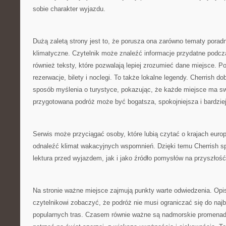
sobie charakter wyjazdu.
Dużą zaletą strony jest to, że porusza ona zarówno tematy poradni
klimatyczne. Czytelnik może znaleźć informacje przydatne podcza
również teksty, które pozwalają lepiej zrozumieć dane miejsce. Po
rezerwacje, bilety i noclegi. To także lokalne legendy. Cherrish do
sposób myślenia o turystyce, pokazując, że każde miejsce ma s
przygotowana podróż może być bogatsza, spokojniejsza i bardzie
Serwis może przyciągać osoby, które lubią czytać o krajach eur
odnaleźć klimat wakacyjnych wspomnień. Dzięki temu Cherrish s
lektura przed wyjazdem, jak i jako źródło pomysłów na przyszłość
Na stronie ważne miejsce zajmują punkty warte odwiedzenia. Opi
czytelnikowi zobaczyć, że podróż nie musi ograniczać się do naj
popularnych tras. Czasem równie ważne są nadmorskie promenady