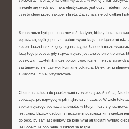
sprawdzać inspiracje na krótki wyjazd, a w wolnej chwili odkrywać
niewiele się wiedziało. Taka elastyczność jest dużym atutem, bo
często długo przed zakupem biletu. Zaczynają się od krótkiej histo
Strona może być pomocna również dla tych, którzy lubią planowa
pojawia się ogólny pomysł, potem wybór kraju, następnie miasta, at
sezon, budżet i szczegóły organizacyjne. Cherrish może wspiera
fazę tego procesu, gdy najważniejsze jest znalezienie kierunku, 
oczekiwań. Czytelnik może porównywać różne miejsca, sprawdzać,
zastanawiać się, czy woli kulinarne odkrycia. Dzięki temu planowan
świadome i mniej przypadkowe.
Cherrish zachęca do podróżowania z większą uważnością. Nie cho
zobaczyć jak najwięcej w jak najkrótszym czasie. W wielu tekst
spokojniejszego poznawania świata, w którym liczy się rozmowa.
jest coraz bliższy osobom zmęczonym pośpiesznym zwiedzaniem
do tego, by zamiast gonitwy za kolejnymi atrakcjami wybrać głę
jeśli obejmuje ono mniej punktów na mapie.