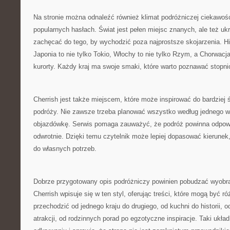
Na stronie można odnaleźć również klimat podróżniczej ciekawośc
popularnych hasłach. Świat jest pełen miejsc znanych, ale też uk
zachęcać do tego, by wychodzić poza najprostsze skojarzenia. His
Japonia to nie tylko Tokio, Włochy to nie tylko Rzym, a Chorwacja
kurorty. Każdy kraj ma swoje smaki, które warto poznawać stopni
Cherrish jest także miejscem, które może inspirować do bardziej
podróży. Nie zawsze trzeba planować wszystko według jednego 
objazdówkę. Serwis pomaga zauważyć, że podróż powinna odpowi
odwrotnie. Dzięki temu czytelnik może lepiej dopasować kierunek
do własnych potrzeb.
Dobrze przygotowany opis podróżniczy powinien pobudzać wyobraź
Cherrish wpisuje się w ten styl, oferując treści, które mogą być 
przechodzić od jednego kraju do drugiego, od kuchni do historii, o
atrakcji, od rodzinnych porad po egzotyczne inspiracje. Taki ukł