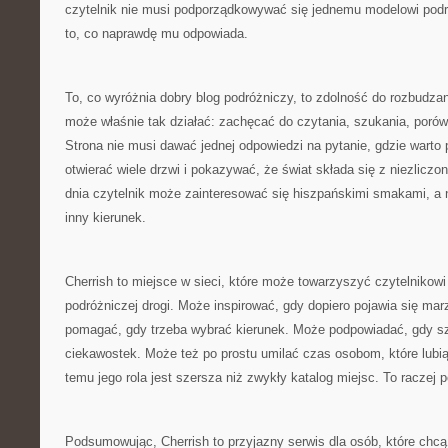
czytelnik nie musi podporządkowywać się jednemu modelowi pod
to, co naprawdę mu odpowiada.
To, co wyróżnia dobry blog podróżniczy, to zdolność do rozbudzan
może właśnie tak działać: zachęcać do czytania, szukania, porów
Strona nie musi dawać jednej odpowiedzi na pytanie, gdzie warto
otwierać wiele drzwi i pokazywać, że świat składa się z niezlicz
dnia czytelnik może zainteresować się hiszpańskimi smakami, a 
inny kierunek.
Cherrish to miejsce w sieci, które może towarzyszyć czytelnikow
podróżniczej drogi. Może inspirować, gdy dopiero pojawia się ma
pomagać, gdy trzeba wybrać kierunek. Może podpowiadać, gdy szu
ciekawostek. Może też po prostu umilać czas osobom, które lubią
temu jego rola jest szersza niż zwykły katalog miejsc. To raczej
Podsumowując, Cherrish to przyjazny serwis dla osób, które chcą