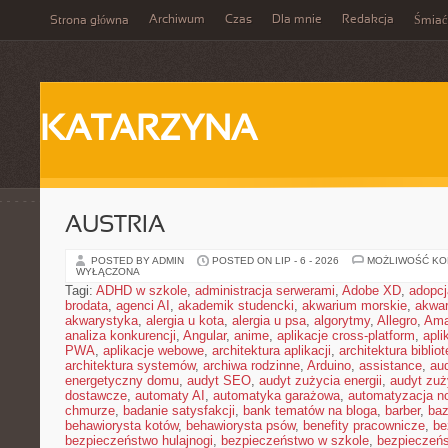
Archiwum
Czas
Dla mnie
Redakcja
Strona główna
Śmiać
KATARZYNA
AUSTRIA
POSTED BY ADMIN
POSTED ON LIP - 6 - 2026
MOŻLIWOŚĆ K
WYŁĄCZONA
Tagi:
ADHD w szkole
,
administracja serwerami
,
Adobe XD
,
adopcj
brodata
,
agenci AI
,
akademik studencki
,
akwarium morskie
,
akwa
akwarystyka
,
alergia u kota
,
alergia u psa
,
algorytmy
,
Allegro
,
Ama
analiza konkurencji
,
Angular
,
anime
,
aplikacje cross-platform
,
apli
PWA
,
aplikacje webowe
,
architektura aplikacji
,
architektura biblio
architektura systemów
,
archiwa rodzinne
,
Arduino
,
assistance
,
aud
energetyczny domu
,
audyt SEO
,
audyt zużycia energii
,
audyt zuż
dostawcze
,
automaty AI
,
automatyka garażowa
,
automatyzacja n
chmurze
,
badanie satysfakcji
,
bank tematów na bloga
,
barber
,
ba
behawiorysta kotów
,
behawiorysta psów
,
benefity pracownicze
,
be
bezpieczeństwo hulajnogi
,
bezpieczeństwo w szkole
,
bezpieczeńs