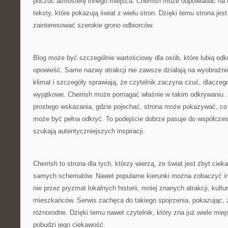
poczuć atmosferę innego miejsca. Cherrish może odpowiadać na t
teksty, które pokazują świat z wielu stron. Dzięki temu strona jes
zainteresować szerokie grono odbiorców.
Blog może być szczególnie wartościowy dla osób, które lubią od
opowieść. Same nazwy atrakcji nie zawsze działają na wyobraźnię
klimat i szczegóły sprawiają, że czytelnik zaczyna czuć, dlaczeg
wyjątkowe. Cherrish może pomagać właśnie w takim odkrywaniu. 
prostego wskazania, gdzie pojechać, strona może pokazywać, co
może być pełna odkryć. To podejście dobrze pasuje do współczes
szukają autentyczniejszych inspiracji.
Cherrish to strona dla tych, którzy wierzą, że świat jest zbyt cie
samych schematów. Nawet popularne kierunki można zobaczyć inac
nie przez pryzmat lokalnych historii, mniej znanych atrakcji, kultu
mieszkańców. Serwis zachęca do takiego spojrzenia, pokazując,
różnorodne. Dzięki temu nawet czytelnik, który zna już wiele mie
pobudzi jego ciekawość.