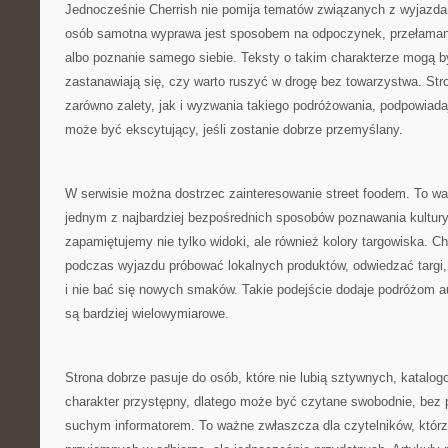
Jednocześnie Cherrish nie pomija tematów związanych z wyjazda
osób samotna wyprawa jest sposobem na odpoczynek, przełamani
albo poznanie samego siebie. Teksty o takim charakterze mogą być
zastanawiają się, czy warto ruszyć w drogę bez towarzystwa. S
zarówno zalety, jak i wyzwania takiego podróżowania, podpowiad
może być ekscytujący, jeśli zostanie dobrze przemyślany.
W serwisie można dostrzec zainteresowanie street foodem. To wa
jednym z najbardziej bezpośrednich sposobów poznawania kultury
zapamiętujemy nie tylko widoki, ale również kolory targowiska. 
podczas wyjazdu próbować lokalnych produktów, odwiedzać targi, 
i nie bać się nowych smaków. Takie podejście dodaje podróżom au
są bardziej wielowymiarowe.
Strona dobrze pasuje do osób, które nie lubią sztywnych, katalo
charakter przystępny, dlatego może być czytane swobodnie, bez p
suchym informatorem. To ważne zwłaszcza dla czytelników, którz