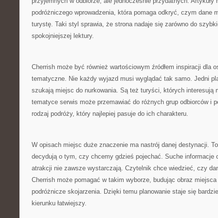
przyjemnych w odbiorze, ale jednocześnie przydatnych. Artykuły 
podróżniczego wprowadzenia, która pomaga odkryć, czym dane 
turystę. Taki styl sprawia, że strona nadaje się zarówno do szybki
spokojniejszej lektury.
Cherrish może być również wartościowym źródłem inspiracji dla os
tematyczne. Nie każdy wyjazd musi wyglądać tak samo. Jedni planu
szukają miejsc do nurkowania. Są też turyści, których interesują 
tematyce serwis może przemawiać do różnych grup odbiorców i p
rodzaj podróży, który najlepiej pasuje do ich charakteru.
W opisach miejsc duże znaczenie ma nastrój danej destynacji. To
decydują o tym, czy chcemy gdzieś pojechać. Suche informacje o
atrakcji nie zawsze wystarczają. Czytelnik chce wiedzieć, czy da
Cherrish może pomagać w takim wyborze, budując obraz miejsca 
podróżnicze skojarzenia. Dzięki temu planowanie staje się bardziej
kierunku łatwiejszy.