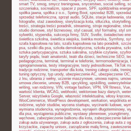
smart TV
,
smog
,
smycz treningowa
,
snycerstwo
,
social selling
,
so
szczeniaka
,
socrealizm
,
spacer z psem
,
SPF
,
spółdzielnia energ
spółka jawna
,
spółka z o.o.
,
Spring Boot
,
sprzedaż B2B
,
sprzeda
sprzedaż telefoniczna
,
sprzęt audio
,
SQLite
,
stacje ładowania
,
st
fotografie
,
staż zawodowy
,
sterylizacja kota
,
stłuczka
,
storytelling
treści
,
strategia treści poradnik
,
streaming
,
stroje regionalne
,
stru
studio domowe
,
styl biznesowy
,
styl casual
,
styl formalny
,
styl sm
sylwetki
,
stypendia
,
sukcesja firmy
,
SUV
,
Svelte
,
świadectwo ene
świetlica szkolna
,
świetlica wiejska
,
świnka morska
,
Symfony
,
sy
szafa kapsułowa na lato
,
szafa kapsułowa na lato poradnik
,
szcze
psa
,
szelki dla psa
,
szkoła demokratyczna
,
szkoła prywatna
,
szk
sztuka partycypacyjna
,
sztuka sakralna
,
szybkie czytanie
,
szyfr
taryfy prądu
,
teatr amatorski
,
teatr dla dzieci
,
techniczne SEO
,
te
pedagogiczna
,
terminal
,
terminal w telefonie
,
termomodernizacja
,
oprogramowania
,
testy integracyjne
,
testy jednostkowe
,
TikTok ma
tradycje rodzinne
,
transporter dla kota
,
trening całego ciała
,
trenin
tuning optyczny
,
typ urody
,
ubezpieczenie AC
,
ubezpieczenie OC
z lnu
,
ubrania z wełny
,
uczenie maszynowe
,
umowa najmu
,
umowa
umowa zlecenie
,
umowy B2B
,
upcykling
,
upskilling
,
uwierzytelni
writing
,
van rodzinny
,
VIN
,
vintage fashion
,
VPN
,
VR fitness
,
Vue
wartość klienta
,
WCAG
,
webhooki
,
wektorowe bazy danych
,
weter
Server
,
wizytówka Google
,
własność intelektualna
,
włosy kręcone
WooCommerce
,
WordPress development
,
workation
,
wspólnota e
rodzinne
,
wybór studiów
,
wycena startupu
,
wycinanki ludowe
,
wym
wymiana studencka
,
wynagrodzenia
,
wynajem długoterminowy
,
wy
dla psa
,
wystąpienia publiczne
,
wystawy plenerowe
,
youngtimery
,
węchowe
,
zabezpieczenie balkonu dla kota
,
zabezpieczenie lakie
zakup auta używanego
,
zakup auta z ogłoszenia
,
zakup auta z og
krzyżackie
,
zapachy unisex
,
zarządzanie małą firmą
,
zawieszeni