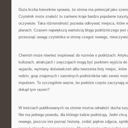
Duża liczba kierunków sprawia, że strona ma potencjał jako szeroki
Czytelnik może znaleźć tu zarówno kraje bardzo popularne turystyc
oczywiste. Taka różnorodność pozwala odkrywać miejsca, które wc
planach. Czasem największą wartością bloga podróżniczego jest wł
przesunąć uwagę czytelnika w stronę czegoś nowego, nieoczywis
Cherrish może również inspirować do rozmów o podróżach. Artyku
kulturach, atrakcjach i zwyczajach mogą być punktem wyjścia d
wyjazdu, wymiany doświadczeń albo tworzenia listy miejsc, które 
rodzin, grup znajomych i samotnych podróżników taki serwis moż
impulsem. To szczególnie ważne, bo podróże często zaczynają si
dokąd tym razem?
W treściach publikowanych na stronie można odnaleźć ducha turys
Nie ma jednego powodu, dla którego ludzie podróżują. Jedni chcą
nowego, jeszcze inni poznać historię, zrobić piękne zdjęcia, spró