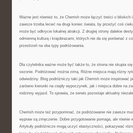
Ważne jest również to, że Cherrish może łączyć treści o bliskich i
zawsze trzeba lecieć na drugi koniec świata, by przeżyć coś cie
może być odkrycie lokalnej atrakcji. Z drugiej strony dalekie des
odmienną kulturą i krajobrazami, których nie da się porównać z co
przestrzeń na oba typy podróżowania.
Dla czytelnika ważne może być także to, że strona nie skupia si
sezonie. Podróżować można zimą. Różne miejsca mają różny rytm
odwiedziny. Blog podróżniczy taki jak Cherrish może inspirować p
zarówno kierunki na ciepły wypoczynek, jak i miejsca dobre na zw
rodzinny wyjazd. To sprawia, że serwis pozostaje aktualny niezale
Cherrish może też przypominać, że podróżowanie nie zawsze mus
wypraw są zmęczenie. Dobre przygotowanie pomaga, ale równie w
Artykuły podróżnicze mogą uczyć elastyczności, pokazywać różn