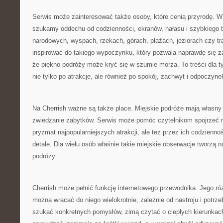
Serwis może zainteresować także osoby, które cenią przyrodę. W
szukamy oddechu od codzienności, ekranów, hałasu i szybkiego 
narodowych, wyspach, rzekach, górach, plażach, jeziorach czy 
inspirować do takiego wypoczynku, który pozwala naprawdę się z
że piękno podróży może kryć się w szumie morza. To treści dla 
nie tylko po atrakcje, ale również po spokój, zachwyt i odpoczyne
Na Cherrish ważne są także place. Miejskie podróże mają własny
zwiedzanie zabytków. Serwis może pomóc czytelnikom spojrzeć na
pryzmat najpopularniejszych atrakcji, ale też przez ich codzienność
detale. Dla wielu osób właśnie takie miejskie obserwacje tworzą 
podróży.
Cherrish może pełnić funkcję internetowego przewodnika. Jego ró
można wracać do niego wielokrotnie, zależnie od nastroju i potr
szukać konkretnych pomysłów, zimą czytać o ciepłych kierunka