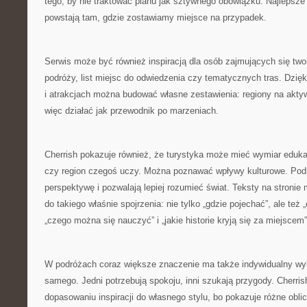
tego, by nie traktować planu jak sztywnego obowiązku. Najlepsz
powstają tam, gdzie zostawiamy miejsce na przypadek.
Serwis może być również inspiracją dla osób zajmujących się tw
podróży, list miejsc do odwiedzenia czy tematycznych tras. Dzięk
i atrakcjach można budować własne zestawienia: regiony na akty
więc działać jak przewodnik po marzeniach.
Cherrish pokazuje również, że turystyka może mieć wymiar eduka
czy region czegoś uczy. Można poznawać wpływy kulturowe. Pod
perspektywę i pozwalają lepiej rozumieć świat. Teksty na stroni
do takiego właśnie spojrzenia: nie tylko „gdzie pojechać”, ale te
„czego można się nauczyć” i „jakie historie kryją się za miejscem”
W podróżach coraz większe znaczenie ma także indywidualny wyb
samego. Jedni potrzebują spokoju, inni szukają przygody. Cherr
dopasowaniu inspiracji do własnego stylu, bo pokazuje różne oblic