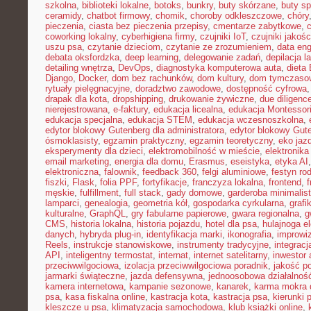
szkolna
,
biblioteki lokalne
,
botoks
,
bunkry
,
buty skórzane
,
buty s
ceramidy
,
chatbot firmowy
,
chomik
,
choroby odkleszczowe
,
chóry
pieczenia
,
ciasta bez pieczenia przepisy
,
cmentarze zabytkowe
,
coworking lokalny
,
cyberhigiena firmy
,
czujniki IoT
,
czujniki jakośc
uszu psa
,
czytanie dzieciom
,
czytanie ze zrozumieniem
,
data eng
debata oksfordzka
,
deep learning
,
delegowanie zadań
,
depilacja l
detailing wnętrza
,
DevOps
,
diagnostyka komputerowa auta
,
dieta
Django
,
Docker
,
dom bez rachunków
,
dom kultury
,
dom tymczasow
rytuały pielęgnacyjne
,
doradztwo zawodowe
,
dostępność cyfrowa
drapak dla kota
,
dropshipping
,
drukowanie żywiczne
,
due diligenc
nierejestrowana
,
e-faktury
,
edukacja licealna
,
edukacja Montessor
edukacja specjalna
,
edukacja STEM
,
edukacja wczesnoszkolna
,
edytor blokowy Gutenberg dla administratora
,
edytor blokowy Gut
ósmoklasisty
,
egzamin praktyczny
,
egzamin teoretyczny
,
eko jaz
eksperymenty dla dzieci
,
elektromobilność w mieście
,
elektronika
email marketing
,
energia dla domu
,
Erasmus
,
eseistyka
,
etyka AI
elektroniczna
,
falownik
,
feedback 360
,
felgi aluminiowe
,
festyn ro
fiszki
,
Flask
,
folia PPF
,
fortyfikacje
,
franczyza lokalna
,
frontend
,
męskie
,
fulfillment
,
full stack
,
gady domowe
,
garderoba minimalis
lamparci
,
genealogia
,
geometria kół
,
gospodarka cyrkularna
,
grafi
kulturalne
,
GraphQL
,
gry fabularne papierowe
,
gwara regionalna
,
g
CMS
,
historia lokalna
,
historia pojazdu
,
hotel dla psa
,
hulajnoga e
danych
,
hybryda plug-in
,
identyfikacja marki
,
ikonografia
,
improwiz
Reels
,
instrukcje stanowiskowe
,
instrumenty tradycyjne
,
integrac
API
,
inteligentny termostat
,
internat
,
internet satelitarny
,
inwestor 
przeciwwilgociowa
,
izolacja przeciwwilgociowa poradnik
,
jakość p
jarmarki świąteczne
,
jazda defensywna
,
jednoosobowa działalnoś
kamera internetowa
,
kampanie sezonowe
,
kanarek
,
karma mokra d
psa
,
kasa fiskalna online
,
kastracja kota
,
kastracja psa
,
kierunki 
kleszcze u psa
,
klimatyzacja samochodowa
,
klub książki online
,