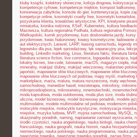
kluby książki
,
kolektory słoneczne
,
kolizja drogowa
,
koloryzacja 
kompetencje cyfrowe
,
kompetencje miękkie
,
kompost balkonowy
konserwacja zabytków
,
konsole do gier
,
konteneryzacja
,
kopie za
korepetycje online
,
kosmetyki cruelty free
,
kosmetyki koreańskie
pozyskania klienta
,
kowalstwo artystyczne
,
KPI
,
kreatywne pisan
miniaturka
,
kronika rodzinna
,
KSeF
,
Kubernetes
,
kultura feedback
Mazowsza
,
kultura regionalna Podhala
,
kultura regionalna Pomorz
Wielkopolski
,
kurnik przydomowy
,
kurs doskonalenia jazdy
,
kursy
przydomowe
,
kwas hialuronowy
,
kwasy kosmetyczne
,
ładowanie 
aut elektrycznych
,
Laravel
,
LARP
,
leasing samochodu
,
legendy mi
legowisko dla psa
,
lejek sprzedażowy
,
lęk separacyjny psa
,
lekcj
building
,
LinkedIn marketing
,
Linux
,
literatura faktu
,
literatura fant
literatura science fiction
,
live commerce
,
logopedia dziecięca
,
loj
lokalny biznes
,
low-code
,
lutowanie
,
macOS
,
magazyn ciepła
,
mak
mineralny
,
makijaż ślubny
,
makijaż wieczorowy
,
malarstwo polski
japoński
,
mapowanie słów kluczowych
,
mapowanie słów kluczowy
mapowanie słów kluczowych od podstaw
,
mapy myśli
,
marketing 
marketplace
,
marża
,
matura
,
matura rozszerzona
,
maty węchowe
samochodowy
,
menedżer haseł
,
mezoterapia
,
mikrofony
,
mikroins
mikroprzedsiębiorca
,
mikroserwisy
,
mnemotechniki
,
mnemotechnik
moda kapsułowa
,
moda outdoorowa
,
moda plus size
,
moda ślubn
uliczna
,
model biznesowy
,
model biznesowy poradnik
,
modele ję
multimodalne
,
modele multimodalne od podstaw
,
modernizm polsk
motocykle miejskie
,
motocykle turystyczne
,
motoryzacja miejska
miejskie
,
muzyka ludowa
,
MVP
,
myjnia samochodowa
,
MySQL
,
n
okazjonalny poradnik
,
naming
,
naprawianie zamiast wyrzucania
,
n
środki czystości
,
nauka angielskiego
,
nauka biologii
,
nauka chemi
francuskiego
,
nauka geografii
,
nauka historii
,
nauka hiszpańskieg
niemieckiego
,
nauka polskiego
,
nauka programowania
,
nauka prz
nawożenie trawnika
,
nawożenie trawnika poradnik
,
nazwa firmy
,
ne