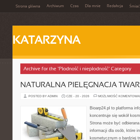
Archiwum
Czas
Dla mnie
Redakcja
Strona główna
Śmiać
KATARZYNA
Archive for the ‘Płodność i niepłodność’ Category
NATURALNA PIELĘGNACJA TWAR
POSTED BY ADMIN
CZE - 20 - 2026
MOŻLIWOŚĆ KOMENTOWA
Bioarp24.pl to platforma in
koncentruje się wokół kos
Strona może być odbierana 
informacji dla osób, które i
kosmetycznym o bardziej t