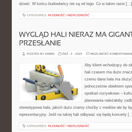
dziwić. W końcu budowlańcy nie są od tego. Co w takim razie […]
CATEGORIES:
PŁODNOŚĆ I NIEPŁODNOŚĆ
WYGLĄD HALI NIERAZ MA GIGAN
PRZESŁANIE
POSTED BY ADMIN
PAŹ - 2 - 2025
MOŻLIWOŚĆ KOMENTOWAN
Aby klient wchodzący do s
hali czasem ma duże znacze
czemu dana hala ma służyć
jednocześnie obiektem spo
spotkań rozrywkowo – kultu
planowania należałoby zadba
stereotypowa hala, jakich dużo znamy choćby z mediów ale by był
reprezentacyjny. Jeśli na takiej hali odbywać się będą koncerty [
CATEGORIES:
PŁODNOŚĆ I NIEPŁODNOŚĆ