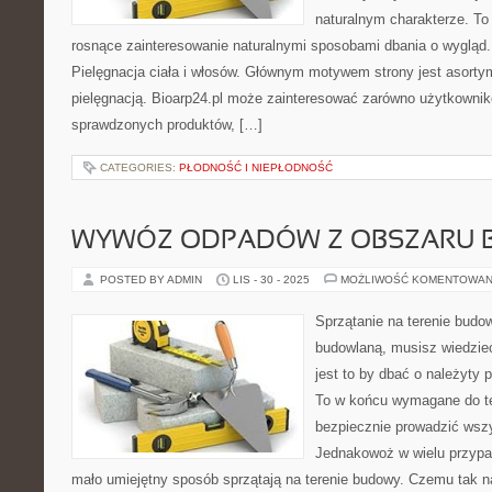
naturalnym charakterze. To 
rosnące zainteresowanie naturalnymi sposobami dbania o wygląd
Pielęgnacja ciała i włosów. Głównym motywem strony jest asorty
pielęgnacją. Bioarp24.pl może zainteresować zarówno użytkowni
sprawdzonych produktów, […]
CATEGORIES:
PŁODNOŚĆ I NIEPŁODNOŚĆ
WYWÓZ ODPADÓW Z OBSZARU
POSTED BY ADMIN
LIS - 30 - 2025
MOŻLIWOŚĆ KOMENTOWAN
Sprzątanie na terenie budo
budowlaną, musisz wiedzi
jest to by dbać o należyty 
To w końcu wymagane do te
bezpiecznie prowadzić wszy
Jednakowoż w wielu przyp
mało umiejętny sposób sprzątają na terenie budowy. Czemu tak n