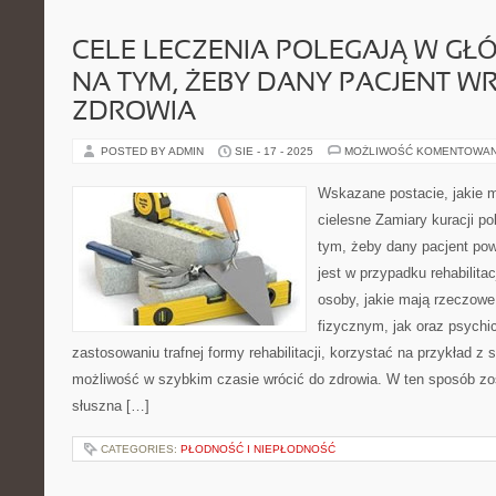
CELE LECZENIA POLEGAJĄ W GŁ
NA TYM, ŻEBY DANY PACJENT W
ZDROWIA
POSTED BY ADMIN
SIE - 17 - 2025
MOŻLIWOŚĆ KOMENTOWA
Wskazane postacie, jakie m
cielesne Zamiary kuracji po
tym, żeby dany pacjent pow
jest w przypadku rehabilita
osoby, jakie mają rzeczowe
fizycznym, jak oraz psychic
zastosowaniu trafnej formy rehabilitacji, korzystać na przykład z s
możliwość w szybkim czasie wrócić do zdrowia. W ten sposób z
słuszna […]
CATEGORIES:
PŁODNOŚĆ I NIEPŁODNOŚĆ