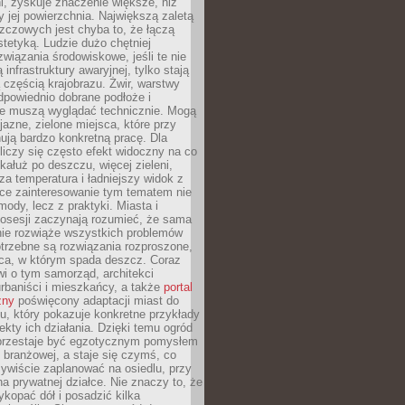
ni, zyskuje znaczenie większe, niż
 jej powierzchnia. Największą zaletą
zczowych jest chyba to, że łączą
stetyką. Ludzie dużo chętniej
związania środowiskowe, jeśli te nie
infrastruktury awaryjnej, tylko stają
ą częścią krajobrazu. Żwir, warstwy
 odpowiednio dobrane podłoże i
nie muszą wyglądać technicznie. Mogą
jazne, zielone miejsca, które przy
ują bardzo konkretną pracę. Dla
iczy się często efekt widoczny na co
 kałuż po deszczu, więcej zieleni,
za temperatura i ładniejszy widok z
ce zainteresowanie tym tematem nie
mody, lecz z praktyki. Miasta i
posesji zaczynają rozumieć, że sama
nie rozwiąże wszystkich problemów
trzebne są rozwiązania rozproszone,
sca, w którym spada deszcz. Coraz
i o tym samorząd, architekci
urbaniści i mieszkańcy, a także
portal
zny
poświęcony adaptacji miast do
u, który pokazuje konkretne przykłady
efekty ich działania. Dzięki temu ogród
rzestaje być egzotycznym pomysłem
i branżowej, a staje się czymś, co
ywiście zaplanować na osiedlu, przy
na prywatnej działce. Nie znaczy to, że
kopać dół i posadzić kilka