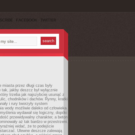
SCRIBE
FACEBOOK
TWITTER
 miasta przez długi czas były
 tak, jakby deszcz był wyłącznie
tóry trzeba jak najszybciej usunąć z
ulic, chodników i dachów. Rynny, kratki
nały i rury tworzyły system
ia wody możliwie daleko od człowieka.
myślenia wydawał się logiczny, dopóki
dość przewidywalny charakter, a beton
 dominowały aż tak bardzo w przestrzeni.
yraźniej widać, że to podejście
ystarczać. Ulewne deszcze zalewają