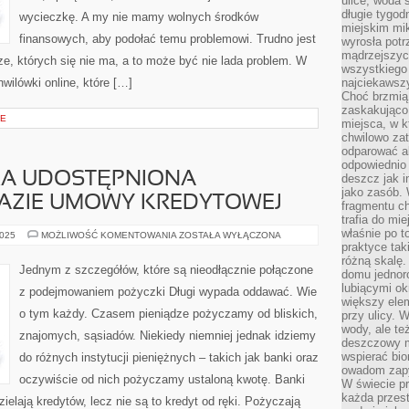
ulice, woda 
długie tygodn
wycieczkę. A my nie mamy wolnych środków
miejskim mik
finansowych, aby podołać temu problemowi. Trudno jest
wyrosła pot
mądrzejszyc
e, których się nie ma, a to może być nie lada problem. W
wszystkiego 
wilówki online, które […]
najciekawsz
Choć brzmią 
zaskakująco 
JE
miejsca, w 
chwilowo za
odparować a
odpowiednio 
A UDOSTĘPNIONA
deszcz jak i
jako zasób.
BAZIE UMOWY KREDYTOWEJ
fragmentu ch
trafia do mi
właśnie po t
KAŻDA
2025
MOŻLIWOŚĆ KOMENTOWANIA
ZOSTAŁA WYŁĄCZONA
POŻYCZKA
praktyce tak
UDOSTĘPNIONA
różną skalę.
POZOSTAJE
Jednym z szczegółów, które są nieodłącznie połączone
domu jednor
NA
BAZIE
lubiącymi o
z podejmowaniem pożyczki Długi wypada oddawać. Wie
UMOWY
większy elem
KREDYTOWEJ
o tym każdy. Czasem pieniądze pożyczamy od bliskich,
przy ulicy. 
wody, ale te
znajomych, sąsiadów. Niekiedy niemniej jednak idziemy
deszczowy m
wspierać bio
do różnych instytucji pieniężnych – takich jak banki oraz
owadom zapy
oczywiście od nich pożyczamy ustaloną kwotę. Banki
W świecie p
każda przest
zielają kredytów, lecz nie są to kredyt od ręki. Pożyczają