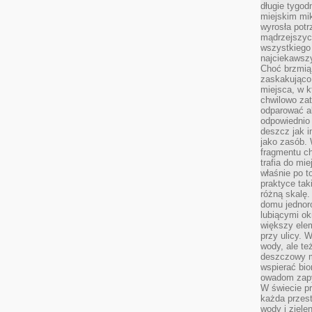
długie tygodn
miejskim mik
wyrosła pot
mądrzejszyc
wszystkiego 
najciekawsz
Choć brzmią 
zaskakująco 
miejsca, w 
chwilowo za
odparować a
odpowiednio 
deszcz jak i
jako zasób.
fragmentu ch
trafia do mi
właśnie po t
praktyce tak
różną skalę.
domu jednor
lubiącymi o
większy elem
przy ulicy. 
wody, ale te
deszczowy m
wspierać bio
owadom zapy
W świecie p
każda przest
wody i ziele