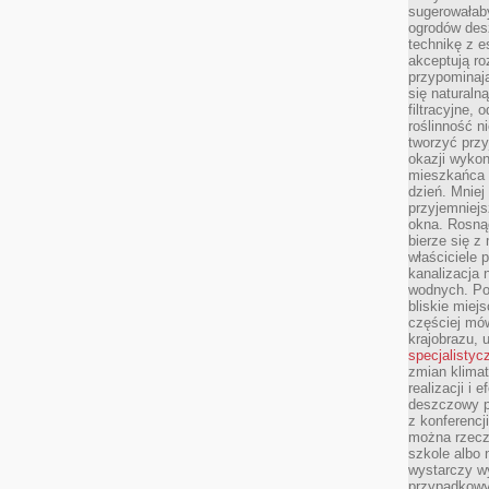
sugerowałaby
ogrodów des
technikę z e
akceptują ro
przypominają 
się naturaln
filtracyjne,
roślinność 
tworzyć przy
okazji wykon
mieszkańca l
dzień. Mniej
przyjemniejs
okna. Rosną
bierze się z 
właściciele 
kanalizacja 
wodnych. Po
bliskie miej
częściej mów
krajobrazu, 
specjalistyc
zmian klimat
realizacji i 
deszczowy p
z konferencj
można rzecz
szkole albo 
wystarczy wy
przypadkowy