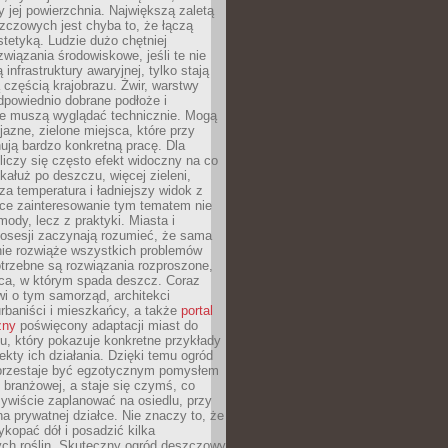
 jej powierzchnia. Największą zaletą
zczowych jest chyba to, że łączą
stetyką. Ludzie dużo chętniej
związania środowiskowe, jeśli te nie
infrastruktury awaryjnej, tylko stają
ą częścią krajobrazu. Żwir, warstwy
 odpowiednio dobrane podłoże i
nie muszą wyglądać technicznie. Mogą
jazne, zielone miejsca, które przy
ują bardzo konkretną pracę. Dla
iczy się często efekt widoczny na co
 kałuż po deszczu, więcej zieleni,
za temperatura i ładniejszy widok z
ce zainteresowanie tym tematem nie
mody, lecz z praktyki. Miasta i
posesji zaczynają rozumieć, że sama
nie rozwiąże wszystkich problemów
trzebne są rozwiązania rozproszone,
sca, w którym spada deszcz. Coraz
i o tym samorząd, architekci
urbaniści i mieszkańcy, a także
portal
zny
poświęcony adaptacji miast do
u, który pokazuje konkretne przykłady
efekty ich działania. Dzięki temu ogród
rzestaje być egzotycznym pomysłem
i branżowej, a staje się czymś, co
ywiście zaplanować na osiedlu, przy
na prywatnej działce. Nie znaczy to, że
kopać dół i posadzić kilka
ch roślin. Skuteczny ogród deszczowy