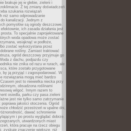
ie brakuje jej w glebie, zieleni i
roklimacie. Z tej zmiany doświadczeń
rzeba szukania rozwiązań
h niż samo odprowadzanie
do kanalizacji. Jednym z
ych pomysłów są ogrody deszczowe.
efektownie, ich zasada działania jest
prosta. To specjalnie zaprojektowane
których woda opadowa może zostać
trzymana, wsiąknąć w podłoże,
lbo zostać wykorzystana przez
dobrane rośliny. Zamiast traktować
ntruza, ogród deszczowy przyjmuje go
 Woda z dachu, podjazdu czy
odnika nie znika od razu w rurach, ale
ejsca, które zostało przygotowane
o, by ją przyjąć i zagospodarować. W
ie rozwiązania mogą mieć bardzo
 Czasem jest to niewielka niecka przy
odzinnym, obsadzona roślinami
kresową wilgoć. Innym razem to
ent osiedla, parku czy pasa zieleni
Ważne jest nie tylko samo zatrzymanie
ż poprawa jakości otoczenia. Ogród
oże chłodzić przestrzeń w upalne dni,
różnorodność, dawać schronienie
lającym i po prostu wyglądać dobrze.
rzegrzanych, utwardzonych miast
rzeń, która pracuje na rzecz obiegu
ni, zyskuje znaczenie większe, niż