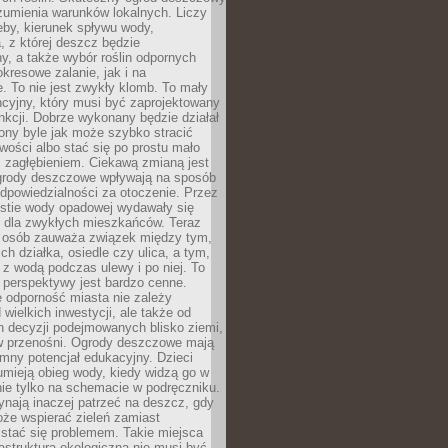
umienia warunków lokalnych. Liczy
leby, kierunek spływu wody,
, z której deszcz będzie
, a także wybór roślin odpornych
kresowe zalanie, jak i na
. To nie jest zwykły klomb. To mały
cyjny, który musi być zaprojektowany
nkcji. Dobrze wykonany będzie działał
iony byle jak może szybko stracić
wości albo stać się po prostu mało
 zagłębieniem. Ciekawą zmianą jest
 ogrody deszczowe wpływają na sposób
dpowiedzialności za otoczenie. Przez
estie wody opadowej wydawały się
e dla zwykłych mieszkańców. Teraz
j osób zauważa związek między tym,
ch działka, osiedle czy ulica, a tym,
ę z wodą podczas ulewy i po niej. To
 perspektywy jest bardzo cenne.
 odporność miasta nie zależy
 wielkich inwestycji, ale także od
h decyzji podejmowanych blisko ziemi,
 w przenośni. Ogrody deszczowe mają
mny potencjał edukacyjny. Dzieci
umieją obieg wody, kiedy widzą go w
nie tylko na schemacie w podręczniku.
ynają inaczej patrzeć na deszcz, gdy
że wspierać zieleń zamiast
stać się problemem. Takie miejsca
rastruktura ekologiczna nie musi być