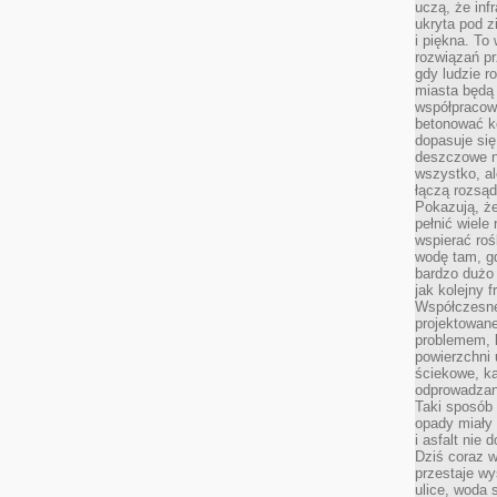
uczą, że inf
ukryta pod 
i piękna. To
rozwiązań pr
gdy ludzie r
miasta będą 
współpracow
betonować ko
dopasuje si
deszczowe n
wszystko, al
łączą rozsąd
Pokazują, ż
pełnić wiele
wspierać roś
wodę tam, gd
bardzo dużo 
jak kolejny f
Współczesne
projektowane
problemem, k
powierzchni 
ściekowe, ka
odprowadzan
Taki sposób 
opady miały 
i asfalt nie
Dziś coraz w
przestaje w
ulice, woda 