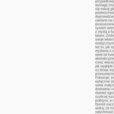
przypadkowy
wymaga zroz
się rodzaj g
powierzchnia
doprowadzany
zarówno na o
przesuszenie
system reten
z myślą o fu
latami. Zrob
swoje właści
estetycznym
też to, jak
myślenia o o
wiele lat kw
abstrakcyjn
coraz więce
jak wygląda i
co dzieje si
przesunięcie
Pokazuje, że
wyłącznie od
setek małyc
dosłownie i
również ogro
szybciej roz
praktyce, a 
Dorośli zacz
widzą, że mo
natychmiast 