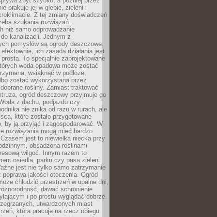
spływa zbyt szybko, a później przez
ie brakuje jej w glebie, zieleni i
roklimacie. Z tej zmiany doświadczeń
rzeba szukania rozwiązań
h niż samo odprowadzanie
do kanalizacji. Jednym z
ych pomysłów są ogrody deszczowe.
efektownie, ich zasada działania jest
prosta. To specjalnie zaprojektowane
których woda opadowa może zostać
trzymana, wsiąknąć w podłoże,
lbo zostać wykorzystana przez
dobrane rośliny. Zamiast traktować
ntruza, ogród deszczowy przyjmuje go
 Woda z dachu, podjazdu czy
odnika nie znika od razu w rurach, ale
ejsca, które zostało przygotowane
o, by ją przyjąć i zagospodarować. W
ie rozwiązania mogą mieć bardzo
 Czasem jest to niewielka niecka przy
odzinnym, obsadzona roślinami
kresową wilgoć. Innym razem to
ent osiedla, parku czy pasa zieleni
Ważne jest nie tylko samo zatrzymanie
ż poprawa jakości otoczenia. Ogród
oże chłodzić przestrzeń w upalne dni,
różnorodność, dawać schronienie
lającym i po prostu wyglądać dobrze.
rzegrzanych, utwardzonych miast
rzeń, która pracuje na rzecz obiegu