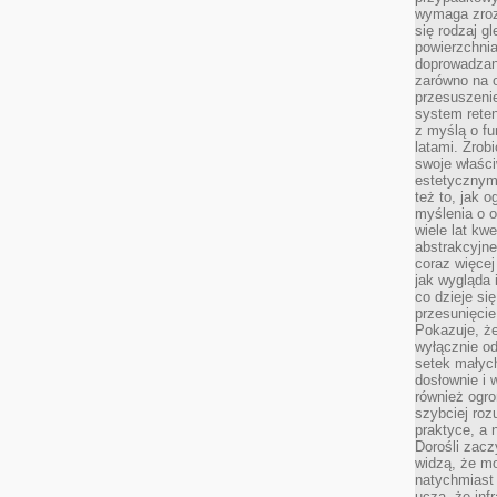
wymaga zroz
się rodzaj g
powierzchnia
doprowadzany
zarówno na o
przesuszenie
system reten
z myślą o fu
latami. Zrob
swoje właści
estetycznym
też to, jak
myślenia o o
wiele lat kw
abstrakcyjn
coraz więce
jak wygląda i
co dzieje si
przesunięcie
Pokazuje, że
wyłącznie od
setek małyc
dosłownie i
również ogro
szybciej roz
praktyce, a 
Dorośli zacz
widzą, że mo
natychmiast 
uczą, że inf