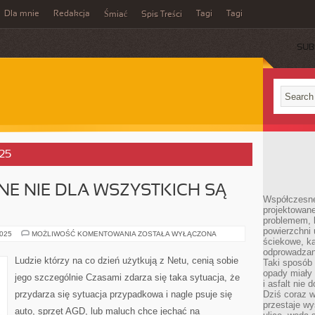
Dla mnie
Redakcja
Tagi
Tagi
Śmiać
Spis Treści
SUB
025
ŻNE NIE DLA WSZYSTKICH SĄ
Współczesne
projektowane
problemem, k
powierzchni 
KWESTIE
2025
MOŻLIWOŚĆ KOMENTOWANIA
ZOSTAŁA WYŁĄCZONA
ściekowe, ka
PIENIĘŻNE
NIE
odprowadzan
DLA
Ludzie którzy na co dzień użytkują z Netu, cenią sobie
Taki sposób 
WSZYSTKICH
SĄ
opady miały 
jego szczególnie Czasami zdarza się taka sytuacja, że
PROSTE
i asfalt nie
przydarza się sytuacja przypadkowa i nagle psuje się
Dziś coraz w
przestaje w
auto, sprzęt AGD, lub maluch chce jechać na