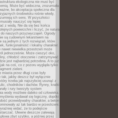
rastruktura ekologiczna nie musi być
ziemią. Może być widoczna, zrozumiała
 ważne, bo akceptacja społeczna dla
zyjaznych środowisku rośnie wtedy,
ozumieją ich sens. W przyszłości
musiały nauczyć się lepiej
ać z wodą. Nie da się bez końca
lejnych powierzchni i liczyć, że natura
ę do naszych przyzwyczajeń. Ogrody
ie są cudownym lekarstwem na
e są jednym z tych rozwiązań, które
ek, funkcjonalność i lokalny charakter.
e nawet niewielka przestrzeń może
 ról jednocześnie. Może cieszyć oko,
liny, chłodzić otoczenie i zatrzymywać
zie jest najbardziej potrzebna. A to już
jak na coś, co z pozoru wygląda tylko
ragment zieleni.
 miasta przez długi czas były
 tak, jakby deszcz był wyłącznie
tóry trzeba jak najszybciej usunąć z
ulic, chodników i dachów. Rynny, kratki
nały i rury tworzyły system
ia wody możliwie daleko od człowieka.
myślenia wydawał się logiczny, dopóki
dość przewidywalny charakter, a beton
 dominowały aż tak bardzo w przestrzeni.
yraźniej widać, że to podejście
ystarczać. Ulewne deszcze zalewają
spływa zbyt szybko, a później przez