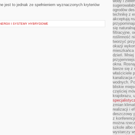
wody i ziele
ne jest to jednak ze spełnieniem wyznaczonych kryteriów
sugerowałaby
ogrodów des
technikę z e
akceptują ro
przypominają 
ERGII I SYSTEMY HYBRYDOWE
się naturaln
filtracyjne,
roślinność 
tworzyć przy
okazji wykon
mieszkańca l
dzień. Mniej
przyjemniejs
okna. Rosną
bierze się z 
właściciele 
kanalizacja 
wodnych. Po
bliskie miej
częściej mów
krajobrazu, 
specjalistyc
zmian klimat
realizacji i 
deszczowy p
z konferencj
można rzecz
szkole albo 
wystarczy wy