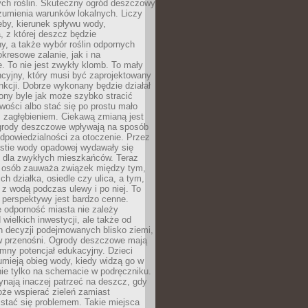
ch roślin. Skuteczny ogród deszczowy
umienia warunków lokalnych. Liczy
leby, kierunek spływu wody,
, z której deszcz będzie
, a także wybór roślin odpornych
kresowe zalanie, jak i na
. To nie jest zwykły klomb. To mały
cyjny, który musi być zaprojektowany
nkcji. Dobrze wykonany będzie działał
iony byle jak może szybko stracić
wości albo stać się po prostu mało
 zagłębieniem. Ciekawą zmianą jest
 ogrody deszczowe wpływają na sposób
dpowiedzialności za otoczenie. Przez
estie wody opadowej wydawały się
e dla zwykłych mieszkańców. Teraz
j osób zauważa związek między tym,
ch działka, osiedle czy ulica, a tym,
ę z wodą podczas ulewy i po niej. To
 perspektywy jest bardzo cenne.
 odporność miasta nie zależy
 wielkich inwestycji, ale także od
h decyzji podejmowanych blisko ziemi,
 w przenośni. Ogrody deszczowe mają
mny potencjał edukacyjny. Dzieci
umieją obieg wody, kiedy widzą go w
nie tylko na schemacie w podręczniku.
ynają inaczej patrzeć na deszcz, gdy
że wspierać zieleń zamiast
stać się problemem. Takie miejsca