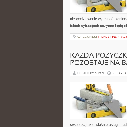
niespodziewanie wycisnąć pieniądz
takich sytuacjach uczynne będą ch
CATEGORIES:
TRENDY I INSPIRAC
KAŻDA POŻYCZK
POZOSTAJE NA 
POSTED BY ADMIN
SIE - 27 - 
świadczą takie właśnie usługi – ud