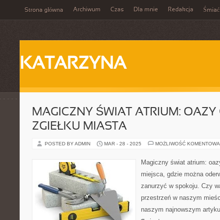
Archiwum
Czas
Dla mnie
Redakcja
Strona główna
Śmiać
KATARZYNA
MAGICZNY ŚWIAT ATRIUM: OAZY 
ZGIEŁKU MIASTA
POSTED BY ADMIN
MAR - 28 - 2025
MOŻLIWOŚĆ KOMENTOWA
Magiczny świat atrium: oaz
miejsca, gdzie można oderw
zanurzyć w spokoju. Czy wa
przestrzeń w naszym mieśc
naszym najnowszym artykul