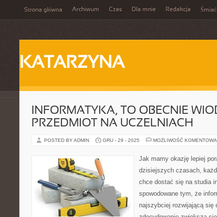
Archiwum
Czas
Dla mnie
Redakcja
Strona główna
Śmiać
KATARZYNA
INFORMATYKA, TO OBECNIE WI
PRZEDMIOT NA UCZELNIACH
POSTED BY ADMIN
GRU - 29 - 2025
MOŻLIWOŚĆ KOMENTOWA
Jak mamy okazję lepiej por
dzisiejszych czasach, każd
chce dostać się na studia i
spowodowane tym, że inform
najszybciej rozwijającą się 
zdecydowanie zwiększa się