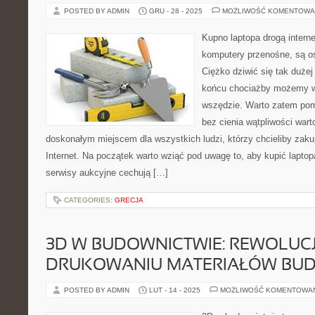
POSTED BY ADMIN
GRU - 28 - 2025
MOŻLIWOŚĆ KOMENTOWA
Kupno laptopa drogą interne
komputery przenośne, są os
Ciężko dziwić się tak dużej
końcu chociażby możemy wz
wszędzie. Warto zatem pom
bez cienia wątpliwości wart
doskonałym miejscem dla wszystkich ludzi, którzy chcieliby zakup
Internet. Na początek warto wziąć pod uwagę to, aby kupić lapto
serwisy aukcyjne cechują […]
CATEGORIES:
GRECJA
3D W BUDOWNICTWIE: REWOLUC
DRUKOWANIU MATERIAŁÓW BU
POSTED BY ADMIN
LUT - 14 - 2025
MOŻLIWOŚĆ KOMENTOWA