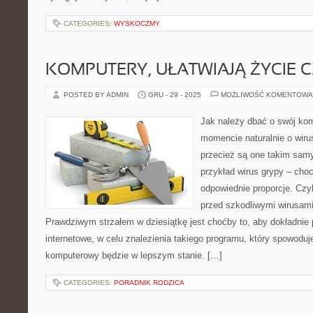
CATEGORIES:
WYSKOCZMY
KOMPUTERY, UŁATWIAJĄ ŻYCIE 
POSTED BY ADMIN
GRU - 29 - 2025
MOŻLIWOŚĆ KOMENTOWA
Jak należy dbać o swój k
momencie naturalnie o wir
przecież są one takim sam
przykład wirus grypy – cho
odpowiednie proporcje. Czy
przed szkodliwymi wirusami
Prawdziwym strzałem w dziesiątkę jest choćby to, aby dokładnie
internetowe, w celu znalezienia takiego programu, który spowoduje
komputerowy będzie w lepszym stanie. […]
CATEGORIES:
PORADNIK RODZICA