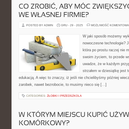
CO ZROBIĆ, ABY MÓC ZWIĘKSZ
WE WŁASNEJ FIRMIE?
POSTED BY ADMIN
GRU - 29 - 2025
MOŻLIWOŚĆ KOMENTOWA
W jaki sposób możemy wyk
nowoczesne technologie? Je
która po prostu raczej nie 
swoim życiem, to przede w
uwadze, że w każdym przypa
strzałem w dziesiątkę jest
edukacją. A więc to znaczy, iż jeśli nie chcielibyśmy później wiec
zarobek, nawet bezrobocie, to musimy nieco się […]
CATEGORIES:
ŻŁOBKI I PRZEDSZKOLA
W KTÓRYM MIEJSCU KUPIĆ UŻY
KOMÓRKOWY?