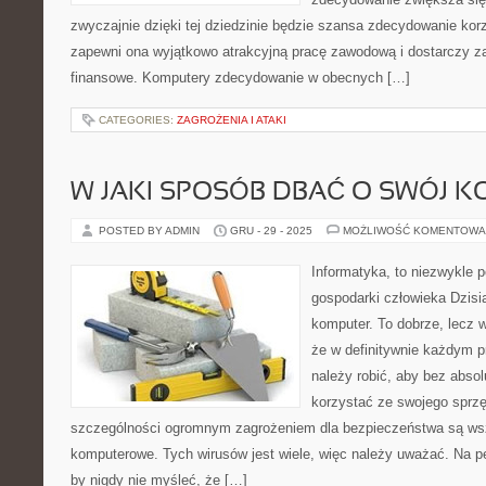
zwyczajnie dzięki tej dziedzinie będzie szansa zdecydowanie kor
zapewni ona wyjątkowo atrakcyjną pracę zawodową i dostarczy 
finansowe. Komputery zdecydowanie w obecnych […]
CATEGORIES:
ZAGROŻENIA I ATAKI
W JAKI SPOSÓB DBAĆ O SWÓJ 
POSTED BY ADMIN
GRU - 29 - 2025
MOŻLIWOŚĆ KOMENTOWA
Informatyka, to niezwykle 
gospodarki człowieka Dzisi
komputer. To dobrze, lecz
że w definitywnie każdym p
należy robić, aby bez abso
korzystać ze swojego sprz
szczególności ogromnym zagrożeniem dla bezpieczeństwa są wsz
komputerowe. Tych wirusów jest wiele, więc należy uważać. Na 
by nigdy nie myśleć, że […]