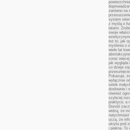
powierzchnia
doprowadzany
zarówno na o
przesuszenie
system reten
z myślą o fu
latami. Zrob
swoje właści
estetycznym
też to, jak
myślenia o o
wiele lat kw
abstrakcyjn
coraz więce
jak wygląda i
co dzieje si
przesunięcie
Pokazuje, że
wyłącznie od
setek małyc
dosłownie i
również ogro
szybciej roz
praktyce, a 
Dorośli zacz
widzą, że mo
natychmiast 
uczą, że inf
ukryta pod 
i piękna. To