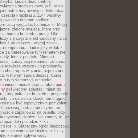
stetyką. Ludzie dużo chętniej
związania środowiskowe, jeśli te nie
infrastruktury awaryjnej, tylko stają
ą częścią krajobrazu. Żwir, warstwy
 odpowiednio dobrane podłoże i
nie muszą wyglądać technicznie. Mogą
jazne, zielone miejsca, które przy
ują bardzo konkretną pracę. Dla
iczy się często efekt widoczny na co
 kałuż po deszczu, więcej zieleni,
za temperatura i ładniejszy widok z
ce zainteresowanie tym tematem nie
mody, lecz z praktyki. Miasta i
posesji zaczynają rozumieć, że sama
nie rozwiąże wszystkich problemów
trzebne są rozwiązania rozproszone,
sca, w którym spada deszcz. Coraz
i o tym samorząd, architekci
urbaniści i mieszkańcy, a także
portal
zny
poświęcony adaptacji miast do
u, który pokazuje konkretne przykłady
efekty ich działania. Dzięki temu ogród
rzestaje być egzotycznym pomysłem
i branżowej, a staje się czymś, co
ywiście zaplanować na osiedlu, przy
na prywatnej działce. Nie znaczy to, że
kopać dół i posadzić kilka
ch roślin. Skuteczny ogród deszczowy
umienia warunków lokalnych. Liczy
leby, kierunek spływu wody,