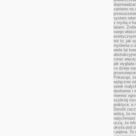
doprowadzany
zarówno na o
przesuszenie
system reten
z myślą o fu
latami. Zrob
swoje właści
estetycznym
też to, jak
myślenia o o
wiele lat kw
abstrakcyjn
coraz więce
jak wygląda i
co dzieje si
przesunięcie
Pokazuje, że
wyłącznie od
setek małyc
dosłownie i
również ogro
szybciej roz
praktyce, a 
Dorośli zacz
widzą, że mo
natychmiast 
uczą, że inf
ukryta pod 
i piękna. To