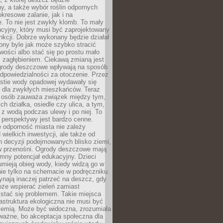
, a także wybór roślin odpornych
kresowe zalanie, jak i na
. To nie jest zwykły klomb. To mały
cyjny, który musi być zaprojektowany
nkcji. Dobrze wykonany będzie działał
iony byle jak może szybko stracić
wości albo stać się po prostu mało
 zagłębieniem. Ciekawą zmianą jest
 ogrody deszczowe wpływają na sposób
dpowiedzialności za otoczenie. Przez
estie wody opadowej wydawały się
e dla zwykłych mieszkańców. Teraz
j osób zauważa związek między tym,
ch działka, osiedle czy ulica, a tym,
ę z wodą podczas ulewy i po niej. To
 perspektywy jest bardzo cenne.
 odporność miasta nie zależy
 wielkich inwestycji, ale także od
h decyzji podejmowanych blisko ziemi,
 w przenośni. Ogrody deszczowe mają
mny potencjał edukacyjny. Dzieci
umieją obieg wody, kiedy widzą go w
nie tylko na schemacie w podręczniku.
ynają inaczej patrzeć na deszcz, gdy
że wspierać zieleń zamiast
stać się problemem. Takie miejsca
rastruktura ekologiczna nie musi być
ziemią. Może być widoczna, zrozumiała
 ważne, bo akceptacja społeczna dla