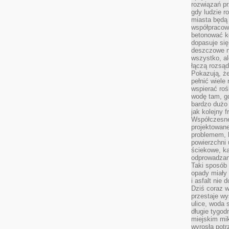
rozwiązań pr
gdy ludzie r
miasta będą 
współpracow
betonować ko
dopasuje si
deszczowe n
wszystko, al
łączą rozsąd
Pokazują, ż
pełnić wiele
wspierać roś
wodę tam, gd
bardzo dużo 
jak kolejny f
Współczesne
projektowane
problemem, k
powierzchni 
ściekowe, ka
odprowadzan
Taki sposób 
opady miały 
i asfalt nie
Dziś coraz w
przestaje w
ulice, woda 
długie tygodn
miejskim mik
wyrosła pot