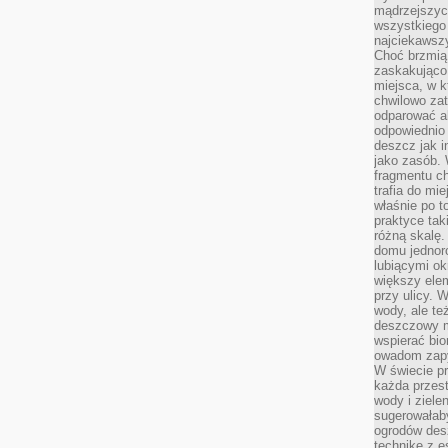
mądrzejszyc
wszystkiego 
najciekawsz
Choć brzmią 
zaskakująco 
miejsca, w 
chwilowo za
odparować a
odpowiednio 
deszcz jak i
jako zasób.
fragmentu ch
trafia do mi
właśnie po t
praktyce tak
różną skalę.
domu jednor
lubiącymi o
większy elem
przy ulicy. 
wody, ale te
deszczowy m
wspierać bio
owadom zapy
W świecie p
każda przest
wody i ziele
sugerowałaby
ogrodów des
technikę z e