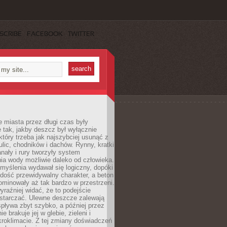
SCRIBE
FACEBOOK
TWITTER
 miasta przez długi czas były
 tak, jakby deszcz był wyłącznie
tóry trzeba jak najszybciej usunąć z
ulic, chodników i dachów. Rynny, kratki
nały i rury tworzyły system
ia wody możliwie daleko od człowieka.
myślenia wydawał się logiczny, dopóki
dość przewidywalny charakter, a beton
 dominowały aż tak bardzo w przestrzeni.
yraźniej widać, że to podejście
ystarczać. Ulewne deszcze zalewają
spływa zbyt szybko, a później przez
ie brakuje jej w glebie, zieleni i
roklimacie. Z tej zmiany doświadczeń