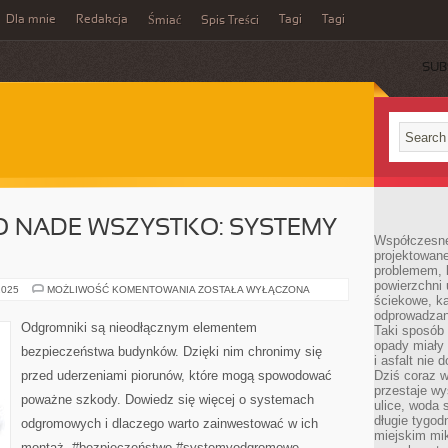
Dla mnie
Redakcja
Tagi
Tagi
Śmiać
Spis Treści
SUB
O NADE WSZYSTKO: SYSTEMY
Współczesne
projektowane
problemem, k
powierzchni 
BEZPIECZEŃSTWO
2025
MOŻLIWOŚĆ KOMENTOWANIA
ZOSTAŁA WYŁĄCZONA
ściekowe, ka
NADE
WSZYSTKO:
odprowadzan
SYSTEMY
Odgromniki są nieodłącznym elementem
Taki sposób 
ODGROMOWE
opady miały 
bezpieczeństwa budynków. Dzięki nim chronimy się
i asfalt nie
przed uderzeniami piorunów, które mogą spowodować
Dziś coraz w
przestaje w
poważne szkody. Dowiedz się więcej o systemach
ulice, woda 
długie tygodn
odgromowych i dlaczego warto zainwestować w ich
miejskim mik
montaż. #bezpieczeństwo #systemyodgromowe