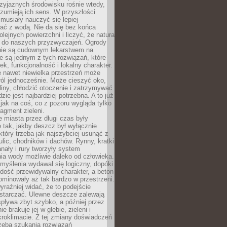
zyjaznych środowisku rośnie wtedy,
ozumieją ich sens. W przyszłości
musiały nauczyć się lepiej
ać z wodą. Nie da się bez końca
lejnych powierzchni i liczyć, że natura
ę do naszych przyzwyczajeń. Ogrody
ie są cudownym lekarstwem na
e są jednym z tych rozwiązań, które
ek, funkcjonalność i lokalny charakter.
e nawet niewielka przestrzeń może
 ról jednocześnie. Może cieszyć oko,
liny, chłodzić otoczenie i zatrzymywać
zie jest najbardziej potrzebna. A to już
jak na coś, co z pozoru wygląda tylko
ragment zieleni.
 miasta przez długi czas były
 tak, jakby deszcz był wyłącznie
tóry trzeba jak najszybciej usunąć z
ulic, chodników i dachów. Rynny, kratki
nały i rury tworzyły system
ia wody możliwie daleko od człowieka.
myślenia wydawał się logiczny, dopóki
dość przewidywalny charakter, a beton
 dominowały aż tak bardzo w przestrzeni.
yraźniej widać, że to podejście
ystarczać. Ulewne deszcze zalewają
spływa zbyt szybko, a później przez
ie brakuje jej w glebie, zieleni i
roklimacie. Z tej zmiany doświadczeń
rzeba szukania rozwiązań