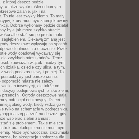
, z której deszcz będzie
, a także wybór roślin odpornych
kresowe zalanie, jak i na
. To nie jest zwykły klomb. To mały
cyjny, który musi być zaprojektowany
nkcji. Dobrze wykonany będzie działał
iony byle jak może szybko stracić
wości albo stać się po prostu mało
 zagłębieniem. Ciekawą zmianą jest
 ogrody deszczowe wpływają na sposób
dpowiedzialności za otoczenie. Przez
estie wody opadowej wydawały się
e dla zwykłych mieszkańców. Teraz
j osób zauważa związek między tym,
ch działka, osiedle czy ulica, a tym,
ę z wodą podczas ulewy i po niej. To
 perspektywy jest bardzo cenne.
 odporność miasta nie zależy
 wielkich inwestycji, ale także od
h decyzji podejmowanych blisko ziemi,
 w przenośni. Ogrody deszczowe mają
mny potencjał edukacyjny. Dzieci
umieją obieg wody, kiedy widzą go w
nie tylko na schemacie w podręczniku.
ynają inaczej patrzeć na deszcz, gdy
że wspierać zieleń zamiast
stać się problemem. Takie miejsca
rastruktura ekologiczna nie musi być
ziemią. Może być widoczna, zrozumiała
 ważne, bo akceptacja społeczna dla