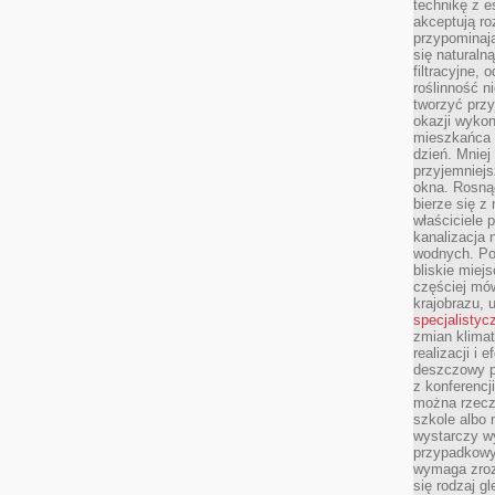
technikę z e
akceptują ro
przypominają 
się naturaln
filtracyjne,
roślinność 
tworzyć przy
okazji wykon
mieszkańca l
dzień. Mniej
przyjemniejs
okna. Rosną
bierze się z 
właściciele 
kanalizacja 
wodnych. Po
bliskie miej
częściej mów
krajobrazu, 
specjalistyc
zmian klimat
realizacji i 
deszczowy p
z konferencj
można rzecz
szkole albo 
wystarczy wy
przypadkowy
wymaga zroz
się rodzaj g