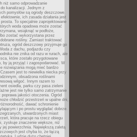
h niż samo odprowadzanie
do kanalizacji. Jednym z
ych pomysłów są ogrody deszczowe.
efektownie, ich zasada działania jest
prosta. To specjalnie zaprojektowane
których woda opadowa może zostać
trzymana, wsiąknąć w podłoże,
lbo zostać wykorzystana przez
dobrane rośliny. Zamiast traktować
ntruza, ogród deszczowy przyjmuje go
 Woda z dachu, podjazdu czy
odnika nie znika od razu w rurach, ale
ejsca, które zostało przygotowane
o, by ją przyjąć i zagospodarować. W
ie rozwiązania mogą mieć bardzo
 Czasem jest to niewielka niecka przy
odzinnym, obsadzona roślinami
kresową wilgoć. Innym razem to
ent osiedla, parku czy pasa zieleni
Ważne jest nie tylko samo zatrzymanie
ż poprawa jakości otoczenia. Ogród
oże chłodzić przestrzeń w upalne dni,
różnorodność, dawać schronienie
lającym i po prostu wyglądać dobrze.
rzegrzanych, utwardzonych miast
rzeń, która pracuje na rzecz obiegu
ni, zyskuje znaczenie większe, niż
 jej powierzchnia. Największą zaletą
zczowych jest chyba to, że łączą
stetyką. Ludzie dużo chętniej