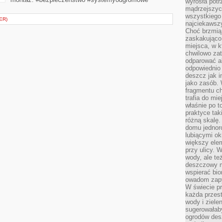
wyrosła pot
mądrzejszyc
wszystkiego 
ER)
najciekawsz
Choć brzmią 
zaskakująco 
miejsca, w 
chwilowo za
odparować a
odpowiednio 
deszcz jak i
jako zasób.
fragmentu ch
trafia do mi
właśnie po t
praktyce tak
różną skalę.
domu jednor
lubiącymi o
większy elem
przy ulicy. 
wody, ale te
deszczowy m
wspierać bio
owadom zapy
W świecie p
każda przest
wody i ziele
sugerowałaby
ogrodów des