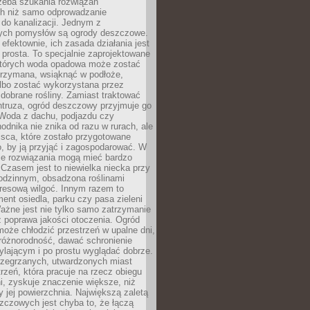
rzeba szukania rozwiązań
h niż samo odprowadzanie
do kanalizacji. Jednym z
ych pomysłów są ogrody deszczowe.
efektownie, ich zasada działania jest
prosta. To specjalnie zaprojektowane
których woda opadowa może zostać
trzymana, wsiąknąć w podłoże,
lbo zostać wykorzystana przez
dobrane rośliny. Zamiast traktować
ntruza, ogród deszczowy przyjmuje go
 Woda z dachu, podjazdu czy
odnika nie znika od razu w rurach, ale
ejsca, które zostało przygotowane
o, by ją przyjąć i zagospodarować. W
ie rozwiązania mogą mieć bardzo
 Czasem jest to niewielka niecka przy
odzinnym, obsadzona roślinami
kresową wilgoć. Innym razem to
ent osiedla, parku czy pasa zieleni
Ważne jest nie tylko samo zatrzymanie
ż poprawa jakości otoczenia. Ogród
oże chłodzić przestrzeń w upalne dni,
różnorodność, dawać schronienie
lającym i po prostu wyglądać dobrze.
rzegrzanych, utwardzonych miast
rzeń, która pracuje na rzecz obiegu
ni, zyskuje znaczenie większe, niż
 jej powierzchnia. Największą zaletą
zczowych jest chyba to, że łączą