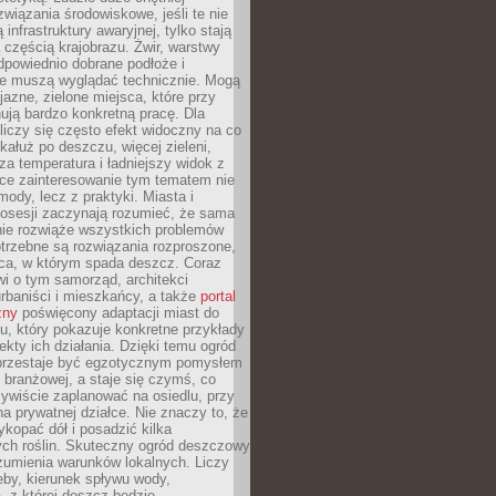
związania środowiskowe, jeśli te nie
infrastruktury awaryjnej, tylko stają
ą częścią krajobrazu. Żwir, warstwy
 odpowiednio dobrane podłoże i
nie muszą wyglądać technicznie. Mogą
jazne, zielone miejsca, które przy
ują bardzo konkretną pracę. Dla
iczy się często efekt widoczny na co
 kałuż po deszczu, więcej zieleni,
za temperatura i ładniejszy widok z
ce zainteresowanie tym tematem nie
mody, lecz z praktyki. Miasta i
posesji zaczynają rozumieć, że sama
nie rozwiąże wszystkich problemów
trzebne są rozwiązania rozproszone,
sca, w którym spada deszcz. Coraz
i o tym samorząd, architekci
urbaniści i mieszkańcy, a także
portal
zny
poświęcony adaptacji miast do
u, który pokazuje konkretne przykłady
efekty ich działania. Dzięki temu ogród
rzestaje być egzotycznym pomysłem
i branżowej, a staje się czymś, co
ywiście zaplanować na osiedlu, przy
na prywatnej działce. Nie znaczy to, że
kopać dół i posadzić kilka
ch roślin. Skuteczny ogród deszczowy
umienia warunków lokalnych. Liczy
leby, kierunek spływu wody,
, z której deszcz będzie