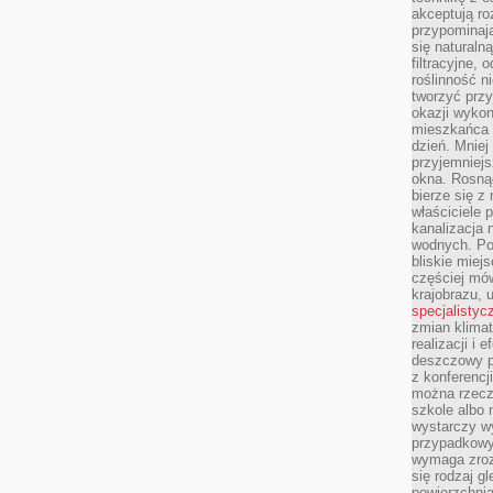
akceptują ro
przypominają 
się naturaln
filtracyjne,
roślinność 
tworzyć przy
okazji wykon
mieszkańca l
dzień. Mniej
przyjemniejs
okna. Rosną
bierze się z 
właściciele 
kanalizacja 
wodnych. Po
bliskie miej
częściej mów
krajobrazu, 
specjalistyc
zmian klimat
realizacji i 
deszczowy p
z konferencj
można rzecz
szkole albo 
wystarczy wy
przypadkowy
wymaga zroz
się rodzaj g
powierzchnia