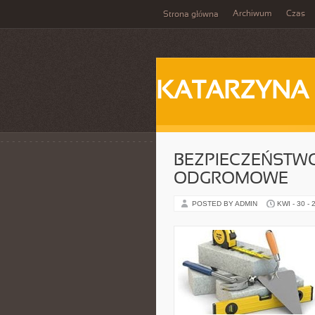
Archiwum
Czas
Strona główna
KATARZYNA
BEZPIECZEŃSTW
ODGROMOWE
POSTED BY ADMIN
KWI - 30 - 