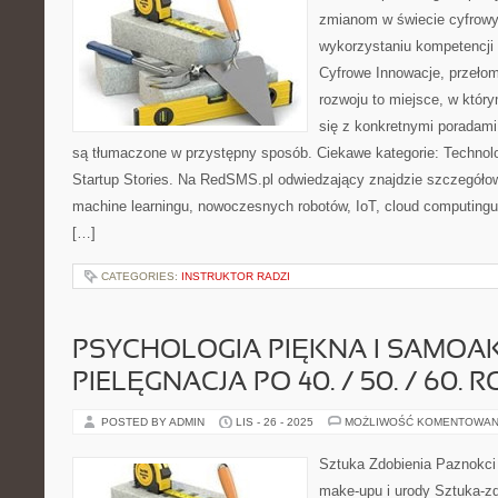
zmianom w świecie cyfrow
wykorzystaniu kompetencji
Cyfrowe Innowacje, przełom
rozwoju to miejsce, w któr
się z konkretnymi poradam
są tłumaczone w przystępny sposób. Ciekawe kategorie: Technolo
Startup Stories. Na RedSMS.pl odwiedzający znajdzie szczegółow
machine learningu, nowoczesnych robotów, IoT, cloud computingu
[…]
CATEGORIES:
INSTRUKTOR RADZI
PSYCHOLOGIA PIĘKNA I SAMOAK
PIELĘGNACJA PO 40. / 50. / 60. 
POSTED BY ADMIN
LIS - 26 - 2025
MOŻLIWOŚĆ KOMENTOWAN
Sztuka Zdobienia Paznokci 
make-upu i urody Sztuka-zd