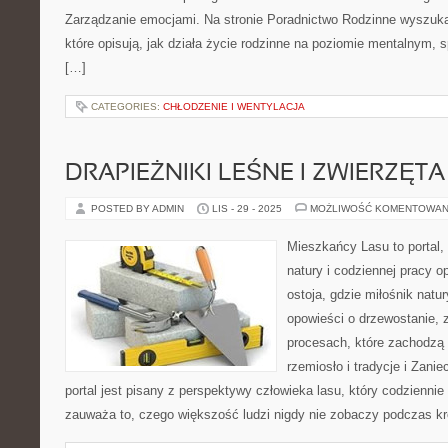
Zarządzanie emocjami. Na stronie Poradnictwo Rodzinne wyszuka
które opisują, jak działa życie rodzinne na poziomie mentalnym,
[…]
CATEGORIES:
CHŁODZENIE I WENTYLACJA
DRAPIEŻNIKI LEŚNE I ZWIERZĘT
POSTED BY ADMIN
LIS - 29 - 2025
MOŻLIWOŚĆ KOMENTOWAN
Mieszkańcy Lasu to portal, 
natury i codziennej pracy o
ostoja, gdzie miłośnik natu
opowieści o drzewostanie, 
procesach, które zachodzą 
rzemiosło i tradycje i Zani
portal jest pisany z perspektywy człowieka lasu, który codziennie
zauważa to, czego większość ludzi nigdy nie zobaczy podczas kr