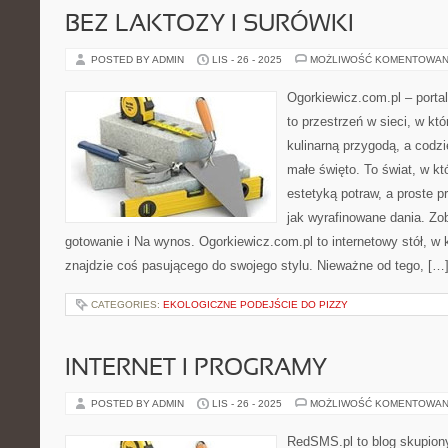
BEZ LAKTOZY I SURÓWKI
POSTED BY ADMIN
LIS - 26 - 2025
MOŻLIWOŚĆ KOMENTOWAN
Ogorkiewicz.com.pl – port
to przestrzeń w sieci, w któ
kulinarną przygodą, a codzi
małe święto. To świat, w k
estetyką potraw, a proste 
jak wyrafinowane dania. Z
gotowanie i Na wynos. Ogorkiewicz.com.pl to internetowy stół, w 
znajdzie coś pasującego do swojego stylu. Nieważne od tego, […
CATEGORIES:
EKOLOGICZNE PODEJŚCIE DO PIZZY
INTERNET I PROGRAMY
POSTED BY ADMIN
LIS - 26 - 2025
MOŻLIWOŚĆ KOMENTOWAN
RedSMS.pl to blog skupion