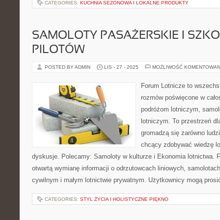
CATEGORIES:
KUCHNIA SEZONOWA I LOKALNE PRODUKTY
SAMOLOTY PASAŻERSKIE I SZKO
PILOTÓW
POSTED BY ADMIN
LIS - 27 - 2025
MOŻLIWOŚĆ KOMENTOWAN
Forum Lotnicze to wszechs
rozmów poświęcone w całoś
podróżom lotniczym, samo
lotniczym. To przestrzeń dl
gromadzą się zarówno ludzie
chcący zdobywać wiedzę lo
dyskusje. Polecamy: Samoloty w kulturze i Ekonomia lotnictwa. 
otwartą wymianę informacji o odrzutowcach liniowych, samolotach
cywilnym i małym lotnictwie prywatnym. Użytkownicy mogą prosi
CATEGORIES:
STYL ŻYCIA I HOLISTYCZNE PIĘKNO