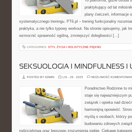
To platforma, gdzie osoba s
praktykujący od lat miłośn
plany ćwiczeń, informacje 
systematycznego treningu. PT6.pl – trening funkcjonalny rozumian
praktyka, a nie tylko typowy workout. Na stronie opisujemy, jak 
wzmocnić sprawność ogólną, zmniejszyć dolegliwości […]
CATEGORIES:
STYL ŻYCIA I HOLISTYCZNE PIĘKNO
SEKSUOLOGIA I MINDFULNESS 
POSTED BY ADMIN
LIS - 29 - 2025
MOŻLIWOŚĆ KOMENTOWAN
Poradnictwo Rodzinne to mi
staje się najważniejszym p
związek i opieka nad dziećm
harmonijną opowieść. Stron
myślą o osobach, którzy po
budowaniu zdrowych związ
rodzicielstwa oraz lepszego zrozumienia siebie. Ciekawe kategori