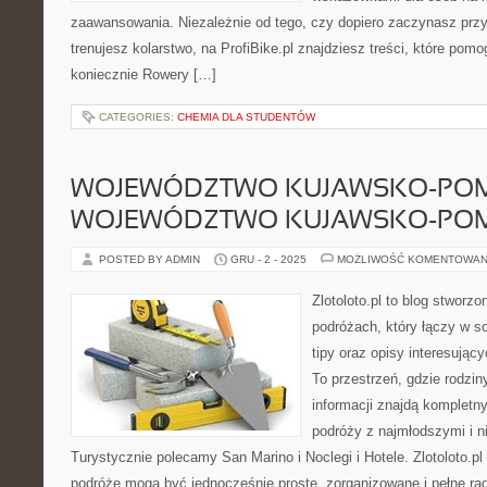
zaawansowania. Niezależnie od tego, czy dopiero zaczynasz przy
trenujesz kolarstwo, na ProfiBike.pl znajdziesz treści, które pom
koniecznie Rowery […]
CATEGORIES:
CHEMIA DLA STUDENTÓW
WOJEWÓDZTWO KUJAWSKO-POMO
WOJEWÓDZTWO KUJAWSKO-POM
POSTED BY ADMIN
GRU - 2 - 2025
MOŻLIWOŚĆ KOMENTOWAN
Zlotoloto.pl to blog stworz
podróżach, który łączy w s
tipy oraz opisy interesując
To przestrzeń, gdzie rodzi
informacji znajdą kompletn
podróży z najmłodszymi i n
Turystycznie polecamy San Marino i Noclegi i Hotele. Zlotoloto.pl
podróże mogą być jednocześnie proste, zorganizowane i pełne rad