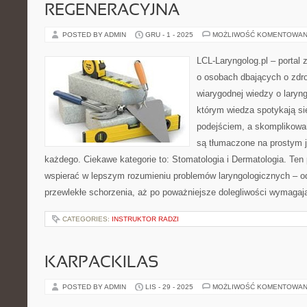
REGENERACYJNA
POSTED BY ADMIN
GRU - 1 - 2025
MOŻLIWOŚĆ KOMENTOWAN
LCL-Laryngolog.pl – portal
o osobach dbających o zdro
wiarygodnej wiedzy o laryng
którym wiedza spotykają s
podejściem, a skomplikow
są tłumaczone na prostym 
każdego. Ciekawe kategorie to: Stomatologia i Dermatologia. Ten 
wspierać w lepszym rozumieniu problemów laryngologicznych – od
przewlekłe schorzenia, aż po poważniejsze dolegliwości wymagaj
CATEGORIES:
INSTRUKTOR RADZI
KARPACKILAS
POSTED BY ADMIN
LIS - 29 - 2025
MOŻLIWOŚĆ KOMENTOWAN