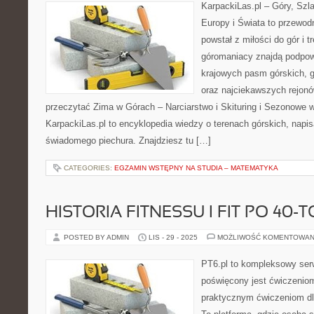
KarpackiLas.pl – Góry, Szl
Europy i Świata to przewodn
powstał z miłości do gór i t
góromaniacy znajdą podpow
krajowych pasm górskich, 
oraz najciekawszych rejonó
przeczytać Zima w Górach – Narciarstwo i Skituring i Sezonowe w
KarpackiLas.pl to encyklopedia wiedzy o terenach górskich, napi
świadomego piechura. Znajdziesz tu […]
CATEGORIES:
EGZAMIN WSTĘPNY NA STUDIA – MATEMATYKA
HISTORIA FITNESSU I FIT PO 40-T
POSTED BY ADMIN
LIS - 29 - 2025
MOŻLIWOŚĆ KOMENTOWAN
PT6.pl to kompleksowy serwi
poświęcony jest ćwiczenio
praktycznym ćwiczeniom dl