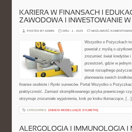
KARIERA W FINANSACH I EDUKA
ZAWODOWA I INWESTOWANIE W
POSTED BY ADMIN
GRU - 1 - 2025
MOŻLIWOŚĆ KOMENTOWAN
Wszystko o Pożyczkach to s
powstał z myślą o użytkowni
zrozumieć świat kredytów 
przestrzeń, gdzie w jednym
temat rozsądnego pożyczani
planowania swoich środków.
finanse osobiste i Rynki surowców. Portal Wszystko o Pożyczkach
praktyczność. Zamiast skomplikowanego języka prawniczego cz
otrzymuje zrozumiałe wyjaśnienia, krok po kroku tłumaczące, […]
CATEGORIES:
ZABIEGI MODELUJĄCE SYLWETKĘ
ALERGOLOGIA I IMMUNOLOGIA 