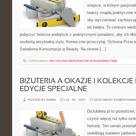
miejsce, w którym pasjonatk
twarzy znajdą praktycznie 
aby wyczarować zachwycając
od święta. To centrum wied
połączyć twórcze podejście z praktycznymi poradami, aby ich dłon
osobistą wizytówką stylu. Koniecznie przeczytaj: Ochrona Przeci
Świadoma Konsumpcja w Beauty. Na stronie […]
CATEGORIES:
RECYKLING MATERIAŁÓW W BUDOWNICTWIE
BIŻUTERIA A OKAZJE I KOLEKCJE
EDYCJE SPECJALNE
POSTED BY ADMIN
LIS - 26 - 2025
MOŻLIWOŚĆ KOMENTOWAN
DoJubilera.pl to przestrzeń,
czymś więcej niż tylko ozd
historię. Ten serwis powsta
uwielbiają światem jubilersk