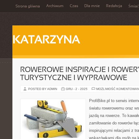
Archiwum
Czas
Dla mnie
Redakcja
Strona główna
Śmiać
KATARZYNA
ROWEROWE INSPIRACJE I ROWER
TURYSTYCZNE I WYPRAWOWE
POSTED BY ADMIN
GRU - 2 - 2025
MOŻLIWOŚĆ KOMENTOWAN
ProfiBike.pl to serwis inte
światu rowerowemu oraz ws
jazdą na rowerze. To kawałe
zamiłowanie do rowerów łąc
inspirującymi relacjami z t
wskazówkami dla osób na 