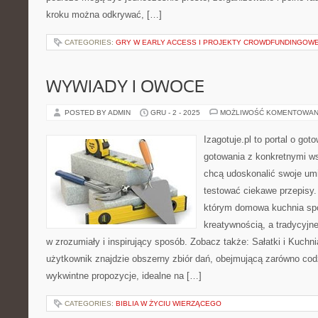
kroku można odkrywać, […]
CATEGORIES:
GRY W EARLY ACCESS I PROJEKTY CROWDFUNDINGOW
WYWIADY I OWOCE
POSTED BY ADMIN
GRU - 2 - 2025
MOŻLIWOŚĆ KOMENTOWAN
Izagotuje.pl to portal o got
gotowania z konkretnymi w
chcą udoskonalić swoje umie
testować ciekawe przepisy. 
którym domowa kuchnia spo
kreatywnością, a tradycyjn
w zrozumiały i inspirujący sposób. Zobacz także: Sałatki i Kuchnia
użytkownik znajdzie obszerny zbiór dań, obejmującą zarówno codz
wykwintne propozycje, idealne na […]
CATEGORIES:
BIBLIA W ŻYCIU WIERZĄCEGO