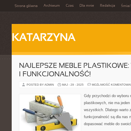
Archiwum
Czas
Dla mnie
Redakcja
Strona główna
Śmiać
KATARZYNA
NAJLEPSZE MEBLE PLASTIKOWE: 
I FUNKCJONALNOŚĆ!
POSTED BY ADMIN
MAJ - 29 - 2025
MOŻLIWOŚĆ KOMENTOWA
Gdy przychodzi do wyboru 
plastikowych, nie ma jeden
wszystkich. Dlatego warto za
funkcjonalność są dla nas n
dopasować meble do swoich