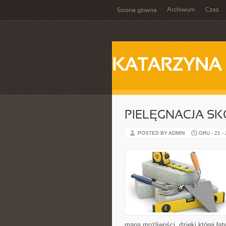
Archiwum
Czas
Strona główna
KATARZYNA
PIELĘGNACJA SK
POSTED BY ADMIN
GRU - 21 -
mapa możliwości, dzięki której łat