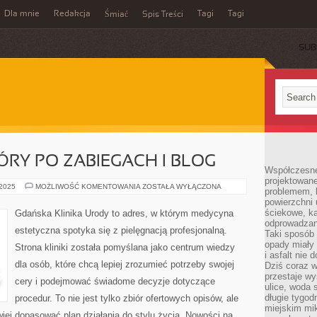
Dla mnie
Redakcja
Tagi
Tagi
Śmiać
Spis Treści
SUB
ÓRY PO ZABIEGACH I BLOG
Współczesne
projektowane
PIELĘGNACJA
 2025
MOŻLIWOŚĆ KOMENTOWANIA
ZOSTAŁA WYŁĄCZONA
problemem, k
SKÓRY
powierzchni 
PO
ZABIEGACH
ściekowe, ka
Gdańska Klinika Urody to adres, w którym medycyna
I
odprowadzan
BLOG
estetyczna spotyka się z pielęgnacją profesjonalną.
Taki sposób 
opady miały 
Strona kliniki została pomyślana jako centrum wiedzy
i asfalt nie
dla osób, które chcą lepiej zrozumieć potrzeby swojej
Dziś coraz w
przestaje w
cery i podejmować świadome decyzje dotyczące
ulice, woda 
długie tygodn
procedur. To nie jest tylko zbiór ofertowych opisów, ale
miejskim mik
wiej dopasować plan działania do stylu życia. Nowości na