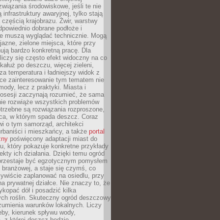
związania środowiskowe, jeśli te nie
infrastruktury awaryjnej, tylko stają
ą częścią krajobrazu. Żwir, warstwy
 odpowiednio dobrane podłoże i
nie muszą wyglądać technicznie. Mogą
jazne, zielone miejsca, które przy
ują bardzo konkretną pracę. Dla
iczy się często efekt widoczny na co
 kałuż po deszczu, więcej zieleni,
za temperatura i ładniejszy widok z
ce zainteresowanie tym tematem nie
mody, lecz z praktyki. Miasta i
posesji zaczynają rozumieć, że sama
nie rozwiąże wszystkich problemów
trzebne są rozwiązania rozproszone,
sca, w którym spada deszcz. Coraz
i o tym samorząd, architekci
urbaniści i mieszkańcy, a także
portal
zny
poświęcony adaptacji miast do
u, który pokazuje konkretne przykłady
efekty ich działania. Dzięki temu ogród
rzestaje być egzotycznym pomysłem
i branżowej, a staje się czymś, co
ywiście zaplanować na osiedlu, przy
na prywatnej działce. Nie znaczy to, że
kopać dół i posadzić kilka
ch roślin. Skuteczny ogród deszczowy
umienia warunków lokalnych. Liczy
leby, kierunek spływu wody,
, z której deszcz będzie