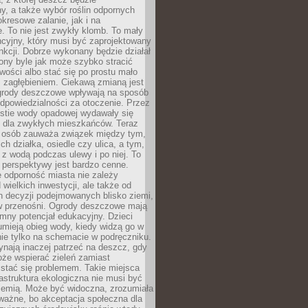
, a także wybór roślin odpornych
kresowe zalanie, jak i na
. To nie jest zwykły klomb. To mały
cyjny, który musi być zaprojektowany
nkcji. Dobrze wykonany będzie działał
iony byle jak może szybko stracić
wości albo stać się po prostu mało
 zagłębieniem. Ciekawą zmianą jest
 ogrody deszczowe wpływają na sposób
dpowiedzialności za otoczenie. Przez
estie wody opadowej wydawały się
e dla zwykłych mieszkańców. Teraz
j osób zauważa związek między tym,
ch działka, osiedle czy ulica, a tym,
ę z wodą podczas ulewy i po niej. To
 perspektywy jest bardzo cenne.
 odporność miasta nie zależy
 wielkich inwestycji, ale także od
h decyzji podejmowanych blisko ziemi,
 w przenośni. Ogrody deszczowe mają
mny potencjał edukacyjny. Dzieci
umieją obieg wody, kiedy widzą go w
nie tylko na schemacie w podręczniku.
ynają inaczej patrzeć na deszcz, gdy
że wspierać zieleń zamiast
stać się problemem. Takie miejsca
rastruktura ekologiczna nie musi być
ziemią. Może być widoczna, zrozumiała
 ważne, bo akceptacja społeczna dla