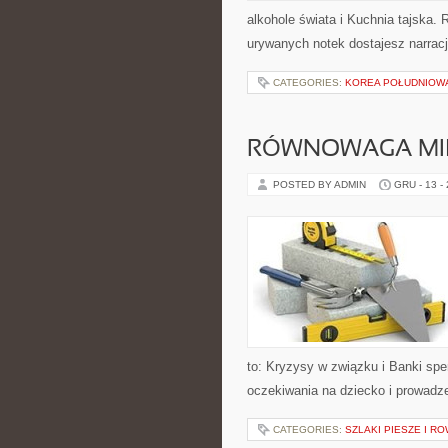
alkohole świata i Kuchnia tajska.
urywanych notek dostajesz narracj
CATEGORIES:
KOREA POŁUDNIOW
RÓWNOWAGA MIĘ
POSTED BY ADMIN
GRU - 13 -
to: Kryzysy w związku i Banki spe
oczekiwania na dziecko i prowadz
CATEGORIES:
SZLAKI PIESZE I 