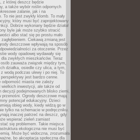
, z której deszcz będzie
, a także wybór roślin odpornych
kresowe zalanie, jak i na
. To nie jest zwykły klomb. To mały
cyjny, który musi być zaprojektowany
nkcji. Dobrze wykonany będzie działał
iony byle jak może szybko stracić
wości albo stać się po prostu mało
 zagłębieniem. Ciekawą zmianą jest
 ogrody deszczowe wpływają na sposób
dpowiedzialności za otoczenie. Przez
estie wody opadowej wydawały się
e dla zwykłych mieszkańców. Teraz
j osób zauważa związek między tym,
ch działka, osiedle czy ulica, a tym,
ę z wodą podczas ulewy i po niej. To
 perspektywy jest bardzo cenne.
 odporność miasta nie zależy
 wielkich inwestycji, ale także od
h decyzji podejmowanych blisko ziemi,
 w przenośni. Ogrody deszczowe mają
mny potencjał edukacyjny. Dzieci
umieją obieg wody, kiedy widzą go w
nie tylko na schemacie w podręczniku.
ynają inaczej patrzeć na deszcz, gdy
że wspierać zieleń zamiast
stać się problemem. Takie miejsca
rastruktura ekologiczna nie musi być
ziemią. Może być widoczna, zrozumiała
 ważne, bo akceptacja społeczna dla