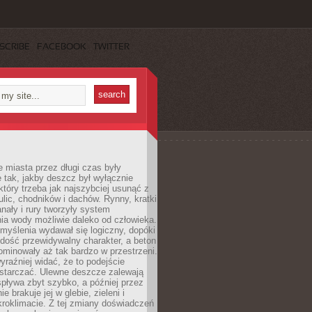
SCRIBE
FACEBOOK
TWITTER
 miasta przez długi czas były
 tak, jakby deszcz był wyłącznie
tóry trzeba jak najszybciej usunąć z
ulic, chodników i dachów. Rynny, kratki
nały i rury tworzyły system
ia wody możliwie daleko od człowieka.
myślenia wydawał się logiczny, dopóki
dość przewidywalny charakter, a beton
 dominowały aż tak bardzo w przestrzeni.
yraźniej widać, że to podejście
ystarczać. Ulewne deszcze zalewają
spływa zbyt szybko, a później przez
ie brakuje jej w glebie, zieleni i
roklimacie. Z tej zmiany doświadczeń