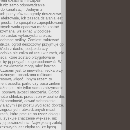
rzeba szukania rozwiązań
h niż samo odprowadzanie
do kanalizacji. Jednym z
ych pomysłów są ogrody deszczowe.
efektownie, ich zasada działania jest
prosta. To specjalnie zaprojektowane
których woda opadowa może zostać
trzymana, wsiąknąć w podłoże,
lbo zostać wykorzystana przez
dobrane rośliny. Zamiast traktować
ntruza, ogród deszczowy przyjmuje go
 Woda z dachu, podjazdu czy
odnika nie znika od razu w rurach, ale
ejsca, które zostało przygotowane
o, by ją przyjąć i zagospodarować. W
ie rozwiązania mogą mieć bardzo
 Czasem jest to niewielka niecka przy
odzinnym, obsadzona roślinami
kresową wilgoć. Innym razem to
ent osiedla, parku czy pasa zieleni
Ważne jest nie tylko samo zatrzymanie
ż poprawa jakości otoczenia. Ogród
oże chłodzić przestrzeń w upalne dni,
różnorodność, dawać schronienie
lającym i po prostu wyglądać dobrze.
rzegrzanych, utwardzonych miast
rzeń, która pracuje na rzecz obiegu
ni, zyskuje znaczenie większe, niż
 jej powierzchnia. Największą zaletą
zczowych jest chyba to, że łączą