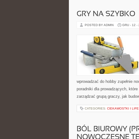
GRY NA SZYBKO
POSTED BY ADMIN
GRU - 12 -
wprowadzać do hobby zupełnie no
poradniki dla prowadzących, które
zarządzać grupą graczy, jak budow
CATEGORIES:
CIEKAWOSTKI I LIF
BÓL BIUROWY (P
NOWOCZESNE TEC