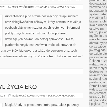
doprowadzany
zarówno na o
BÓL
 2025
MOŻLIWOŚĆ KOMENTOWANIA
ZOSTAŁA WYŁĄCZONA
BIUROWY
przesuszenie
(PRACOWNICY
system reten
SIEDZĄCY)
ArstanMedica.pl to strona poświęcony terapii ruchem
I
z myślą o fu
NOWOCZESNE
latami. Zrob
oraz dolegliwościom bólowym, który powstał z myślą o
TECHNOLOGIE
swoje właści
W
osobach aktywnych szukających rzetelnych informacji,
REHABILITACJI
estetycznym
też to, jak
praktycznych porad i instrukcji krok po kroku
myślenia o o
dotyczących powrotu do pełnej sprawności. Na tej
wiele lat kw
abstrakcyjn
platformie znajdziesz zarówno treści skierowane do
coraz więce
jak wygląda i
o pracowników biurowych, a także do seniorów oraz tych,
co dzieje si
i problemami zdrowotnymi. Zobacz też: Historie pacjentów /
przesunięcie
Pokazuje, że
wyłącznie od
setek małyc
dosłownie i
również ogro
szybciej roz
praktyce, a 
Dorośli zacz
TYL ŻYCIA EKO
widzą, że mo
natychmiast 
FAKTY
 2025
MOŻLIWOŚĆ KOMENTOWANIA
ZOSTAŁA WYŁĄCZONA
uczą, że inf
I
ukryta pod 
MITY
I
i piękna. To
Magia Urody to przestrzeń, które powstało z potrzeby
STYL