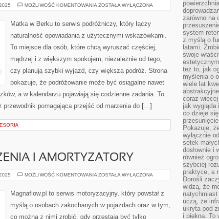
powierzchnia
KSIĄŻKI
 2025
MOŻLIWOŚĆ KOMENTOWANIA
ZOSTAŁA WYŁĄCZONA
doprowadzany
DLA
DZIECI
zarówno na o
I
Matka w Berku to serwis podróżniczy, który łączy
przesuszenie
AUSTRIA
system reten
naturalność opowiadania z użytecznymi wskazówkami.
z myślą o fu
To miejsce dla osób, które chcą wyruszać częściej,
latami. Zrob
swoje właści
mądrzej i z większym spokojem, niezależnie od tego,
estetycznym
też to, jak
czy planują szybki wyjazd, czy większą podróż. Strona
myślenia o o
pokazuje, że podróżowanie może być osiągalne nawet
wiele lat kw
abstrakcyjn
ązków, a w kalendarzu pojawiają się codzienne zadania. To
coraz więce
lecz przewodnik pomagająca przejść od marzenia do […]
jak wygląda i
co dzieje si
przesunięcie
CESORIA
Pokazuje, że
wyłącznie od
setek małyc
dosłownie i
ZENIA I AMORTYZATORY
również ogro
szybciej roz
praktyce, a 
UKŁADY
 2025
MOŻLIWOŚĆ KOMENTOWANIA
ZOSTAŁA WYŁĄCZONA
Dorośli zacz
ZAWIESZENIA
I
widzą, że mo
AMORTYZATORY
Magnaflow.pl to serwis motoryzacyjny, który powstał z
natychmiast 
uczą, że inf
myślą o osobach zakochanych w pojazdach oraz w tym,
ukryta pod 
i piękna. To
co można z nimi zrobić, gdy przestają być tylko