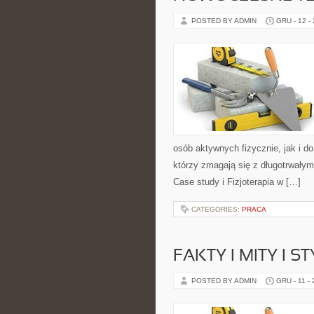
POSTED BY ADMIN
GRU - 12 -
osób aktywnych fizycznie, jak i d
którzy zmagają się z długotrwałym
Case study i Fizjoterapia w […]
CATEGORIES:
PRACA
FAKTY I MITY I S
POSTED BY ADMIN
GRU - 11 -