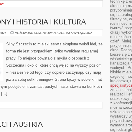
technikę z e
RW
akceptują ro
przypominają 
się naturaln
filtracyjne,
Y I HISTORIA I KULTURA
roślinność 
tworzyć przy
okazji wykon
TRANSPORT
 2025
MOŻLIWOŚĆ KOMENTOWANIA
ZOSTAŁA WYŁĄCZONA
WODNY
mieszkańca l
I
dzień. Mniej
HISTORIA
Silny Szczecin to miejski serwis skupiona wokół idei, że
przyjemniejs
I
KULTURA
okna. Rosną
forma nie jest przypadkiem, tylko wynikiem regularnej
bierze się z 
pracy. To miejsce powstało z myślą o osobach z
właściciele 
kanalizacja 
Szczecina i okolic, które chcą wejść na wyższy poziom
wodnych. Po
bliskie miej
– niezależnie od tego, czy dopiero zaczynają, czy mają
częściej mów
już za sobą setki treningów. Strona łączy w sobie klimat
krajobrazu, 
specjalistyc
nym podejściem: zamiast pustych haseł stawia na konkret i
zmian klimat
ż […]
realizacji i 
deszczowy p
z konferencj
można rzecz
szkole albo 
wystarczy wy
przypadkowy
CI I AUSTRIA
wymaga zroz
się rodzaj g