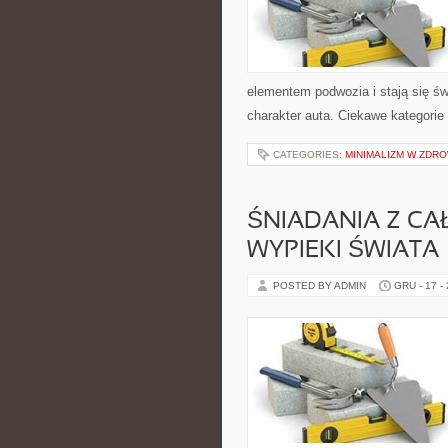
elementem podwozia i stają się 
charakter auta. Ciekawe kategorie
CATEGORIES:
MINIMALIZM W ZDR
ŚNIADANIA Z CAŁ
WYPIEKI ŚWIATA
POSTED BY ADMIN
GRU - 17 -