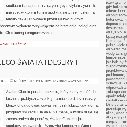
rozwiązań pr
środkiem transportu, a zaczynają być stylem życia. To
gdy ludzie r
miasta będą 
miejsce, w którym tuning spotyka się z rzemiosłem, a
współpracow
tematy takie jak wydech przestają być nudnym
betonować ko
dopasuje si
świadomym wyborem wpływającym na brzmienie, osiągi oraz
deszczowe n
wszystko, al
 to: Chip tuning i programowanie […]
łączą rozsąd
Pokazują, ż
OWYM STYLU ŻYCIA
pełnić wiele
wspierać roś
wodę tam, gd
bardzo dużo 
EGO ŚWIATA I DESERY I
jak kolejny f
Współczesne
projektowane
problemem, k
powierzchni 
ŚNIADANIA
 2025
MOŻLIWOŚĆ KOMENTOWANIA
ZOSTAŁA WYŁĄCZONA
ściekowe, ka
Z
CAŁEGO
odprowadzan
ŚWIATA
Avalon Club to portal o jedzeniu, który łączy miłość do
Taki sposób 
I
opady miały 
DESERY
kuchni z praktyczną wiedzą. To miejsce dla smakoszy,
I
i asfalt nie
WYPIEKI
Dziś coraz w
którzy chcą gotować odważniej. Jeśli lubisz, gdy aromat
ŚWIATA
przestaje w
przypraw prowadzi Cię dalej niż mapa, a miska staje się
ulice, woda 
długie tygodn
zaproszeniem do podróży, Avalon Club jest jak
miejskim mik
smakowy przewodnik. Przeczytaj koniecznie Wina i
wyrosła pot