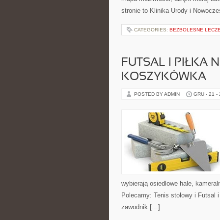
stronie to Klinika Urody i Nowocz
CATEGORIES:
BEZBOLESNE LECZE
FUTSAL I PIŁKA
KOSZYKÓWKA
POSTED BY ADMIN
GRU - 21 -
wybierają osiedlowe hale, kameraln
Polecamy: Tenis stołowy i Futsal
zawodnik […]