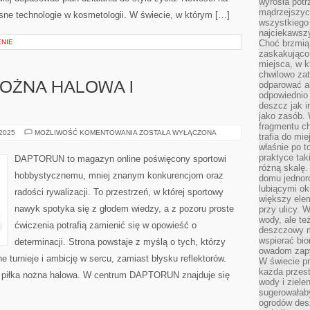
wyrosła pot
mądrzejszyc
esne technologie w kosmetologii. W świecie, w którym […]
wszystkiego 
najciekawsz
NIE
Choć brzmią 
zaskakująco 
miejsca, w 
chwilowo za
odparować a
 NOŻNA HALOWA I
odpowiednio 
deszcz jak i
jako zasób.
fragmentu ch
FUTSAL
 2025
MOŻLIWOŚĆ KOMENTOWANIA
ZOSTAŁA WYŁĄCZONA
trafia do mi
I
właśnie po t
PIŁKA
NOŻNA
praktyce tak
DAPTORUN to magazyn online poświęcony sportowi
HALOWA
różną skalę.
I
hobbystycznemu, mniej znanym konkurencjom oraz
domu jednor
KOSZYKÓWKA
lubiącymi o
radości rywalizacji. To przestrzeń, w której sportowy
większy elem
nawyk spotyka się z głodem wiedzy, a z pozoru proste
przy ulicy. 
wody, ale te
ćwiczenia potrafią zamienić się w opowieść o
deszczowy m
wspierać bio
determinacji. Strona powstaje z myślą o tych, którzy
owadom zapy
e turnieje i ambicję w sercu, zamiast błysku reflektorów.
W świecie p
każda przest
 i piłka nożna halowa. W centrum DAPTORUN znajduje się
wody i ziele
sugerowałaby
ogrodów des