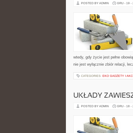
POSTED BY ADMIN
GRU - 19 -
wtedy, gdy życie jest pełne obowi
nie jest wyłącznie zbiór relacji, 
CATEGORIES:
EKO GADŻETY I AK
UKŁADY ZAWIES
POSTED BY ADMIN
GRU - 18 -