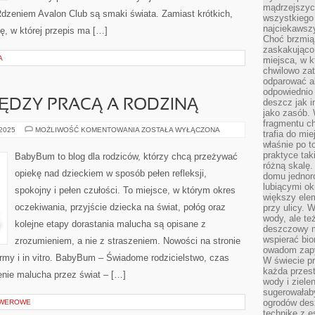
mądrzejszyc
 Rdzeniem Avalon Club są smaki świata. Zamiast krótkich,
wszystkiego 
najciekawsz
ę, w której przepis ma […]
Choć brzmią 
zaskakująco 
A
miejsca, w 
chwilowo za
odparować a
odpowiednio 
deszcz jak i
DZY PRACĄ A RODZINĄ
jako zasób.
fragmentu ch
RÓWNOWAGA
 2025
MOŻLIWOŚĆ KOMENTOWANIA
ZOSTAŁA WYŁĄCZONA
trafia do mi
MIĘDZY
właśnie po t
PRACĄ
A
praktyce tak
BabyBum to blog dla rodziców, którzy chcą przeżywać
RODZINĄ
różną skalę.
opiekę nad dzieckiem w sposób pełen refleksji,
domu jednor
lubiącymi o
spokojny i pełen czułości. To miejsce, w którym okres
większy elem
oczekiwania, przyjście dziecka na świat, połóg oraz
przy ulicy. 
wody, ale te
kolejne etapy dorastania malucha są opisane z
deszczowy m
wspierać bio
zrozumieniem, a nie z straszeniem. Nowości na stronie
owadom zapy
rmy i in vitro. BabyBum – Świadome rodzicielstwo, czas
W świecie p
każda przest
enie malucha przez świat – […]
wody i ziele
sugerowałaby
ogrodów des
ROWEROWE
technikę z e