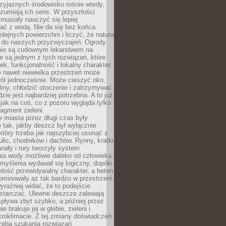
zyjaznych środowisku rośnie wtedy,
ozumieją ich sens. W przyszłości
musiały nauczyć się lepiej
ać z wodą. Nie da się bez końca
lejnych powierzchni i liczyć, że natura
ę do naszych przyzwyczajeń. Ogrody
ie są cudownym lekarstwem na
e są jednym z tych rozwiązań, które
ek, funkcjonalność i lokalny charakter.
e nawet niewielka przestrzeń może
 ról jednocześnie. Może cieszyć oko,
liny, chłodzić otoczenie i zatrzymywać
zie jest najbardziej potrzebna. A to już
jak na coś, co z pozoru wygląda tylko
ragment zieleni.
 miasta przez długi czas były
 tak, jakby deszcz był wyłącznie
tóry trzeba jak najszybciej usunąć z
ulic, chodników i dachów. Rynny, kratki
nały i rury tworzyły system
ia wody możliwie daleko od człowieka.
myślenia wydawał się logiczny, dopóki
dość przewidywalny charakter, a beton
 dominowały aż tak bardzo w przestrzeni.
yraźniej widać, że to podejście
ystarczać. Ulewne deszcze zalewają
spływa zbyt szybko, a później przez
ie brakuje jej w glebie, zieleni i
roklimacie. Z tej zmiany doświadczeń
rzeba szukania rozwiązań