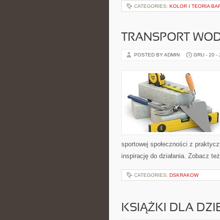
CATEGORIES:
KOLOR I TEORIA BA
TRANSPORT WODN
POSTED BY ADMIN
GRU - 20 -
sportowej społeczności z praktycz
inspirację do działania. Zobacz te
CATEGORIES:
DSKRAKOW
KSIĄŻKI DLA DZIE