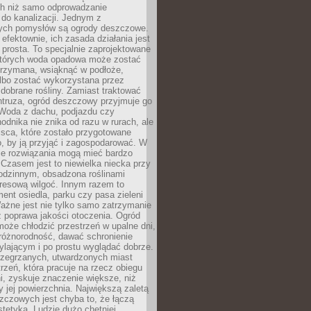
h niż samo odprowadzanie
do kanalizacji. Jednym z
ych pomysłów są ogrody deszczowe.
efektownie, ich zasada działania jest
prosta. To specjalnie zaprojektowane
których woda opadowa może zostać
trzymana, wsiąknąć w podłoże,
lbo zostać wykorzystana przez
dobrane rośliny. Zamiast traktować
ntruza, ogród deszczowy przyjmuje go
 Woda z dachu, podjazdu czy
odnika nie znika od razu w rurach, ale
ejsca, które zostało przygotowane
o, by ją przyjąć i zagospodarować. W
ie rozwiązania mogą mieć bardzo
 Czasem jest to niewielka niecka przy
odzinnym, obsadzona roślinami
kresową wilgoć. Innym razem to
ent osiedla, parku czy pasa zieleni
Ważne jest nie tylko samo zatrzymanie
ż poprawa jakości otoczenia. Ogród
oże chłodzić przestrzeń w upalne dni,
różnorodność, dawać schronienie
lającym i po prostu wyglądać dobrze.
rzegrzanych, utwardzonych miast
rzeń, która pracuje na rzecz obiegu
ni, zyskuje znaczenie większe, niż
 jej powierzchnia. Największą zaletą
zczowych jest chyba to, że łączą
stetyką. Ludzie dużo chętniej