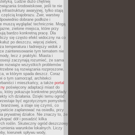
stetyką. Ludzie dużo chętniej
związania środowiskowe, jeśli te nie
infrastruktury awaryjnej, tylko stają
ą częścią krajobrazu. Żwir, warstwy
 odpowiednio dobrane podłoże i
nie muszą wyglądać technicznie. Mogą
jazne, zielone miejsca, które przy
ują bardzo konkretną pracę. Dla
iczy się często efekt widoczny na co
 kałuż po deszczu, więcej zieleni,
za temperatura i ładniejszy widok z
ce zainteresowanie tym tematem nie
mody, lecz z praktyki. Miasta i
posesji zaczynają rozumieć, że sama
nie rozwiąże wszystkich problemów
trzebne są rozwiązania rozproszone,
sca, w którym spada deszcz. Coraz
i o tym samorząd, architekci
urbaniści i mieszkańcy, a także
portal
zny
poświęcony adaptacji miast do
u, który pokazuje konkretne przykłady
efekty ich działania. Dzięki temu ogród
rzestaje być egzotycznym pomysłem
i branżowej, a staje się czymś, co
ywiście zaplanować na osiedlu, przy
na prywatnej działce. Nie znaczy to, że
kopać dół i posadzić kilka
ch roślin. Skuteczny ogród deszczowy
umienia warunków lokalnych. Liczy
leby, kierunek spływu wody,