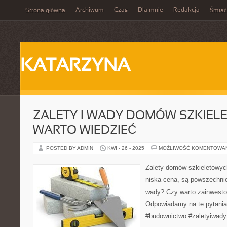
Archiwum
Czas
Dla mnie
Redakcja
Strona główna
Śmiać
KATARZYNA
ZALETY I WADY DOMÓW SZKIEL
WARTO WIEDZIEĆ
POSTED BY ADMIN
KWI - 26 - 2025
MOŻLIWOŚĆ KOMENTOWA
Zalety domów szkieletowych
niska cena, są powszechnie
wady? Czy warto zainwesto
Odpowiadamy na te pytania
#budownictwo #zaletyiwady