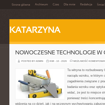
Archiwum
Czas
Dla mnie
Redakcja
Strona główna
Śmiać
KATARZYNA
NOWOCZESNE TECHNOLOGIE W 
POSTED BY ADMIN
KWI - 10 - 2026
MOŻLIWOŚĆ KOMENTOWA
Ta witryna to rozbudowany 
narządu wzroku, w którym c
zagadnienia związane z prac
badania wzroku oraz optyka
widać, że jest to miejsce s
ponieważ treści koncentrują
widzenia na co dzień, jak i na wczesnym wychwytywaniu zaburzeń