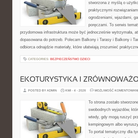
stworzona z myślą o użytk
praktycznymi rozwiązaniam
ogrodzeniami, wjazdami, ga
poręczami. To serwis tematy
przydomowa infrastruktura może być jednocześnie wytrzymała, atr
dopasowana do potrzeb. Polecam Balkony i Tarasy i Balkony i Tar
odbiorca odnajdzie materiały, które ułatwiają zrozumieć praktyczn
CATEGORIES:
BEZPIECZEŃSTWO DZIECI
EKOTURYSTYKA I ZRÓWNOWAŻ
POSTED BY ADMIN
KWI - 4 - 2026
MOŻLIWOŚĆ KOMENTOWAN
To strona zostało stworzon
swobodnych wyjazdów, któr
wtedy, gdy mogą ruszyć prz
kempingowym albo wyruszy
To portal tematyczny dla ty