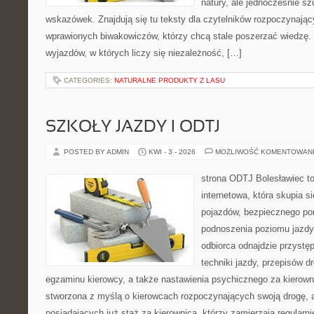
natury, ale jednocześnie s
wskazówek. Znajdują się tu teksty dla czytelników rozpoczynając
wprawionych biwakowiczów, którzy chcą stale poszerzać wiedzę. 
wyjazdów, w których liczy się niezależność, […]
CATEGORIES:
NATURALNE PRODUKTY Z LASU
SZKOŁY JAZDY I ODTJ
POSTED BY ADMIN
KWI - 3 - 2026
MOŻLIWOŚĆ KOMENTOWAN
strona ODTJ Bolesławiec t
internetowa, która skupia 
pojazdów, bezpiecznego por
podnoszenia poziomu jazdy
odbiorca odnajdzie przystę
techniki jazdy, przepisów 
egzaminu kierowcy, a także nastawienia psychicznego za kierowni
stworzona z myślą o kierowcach rozpoczynających swoją drogę, 
posiadających już staż za kierownicą, którzy zamierzają regularn