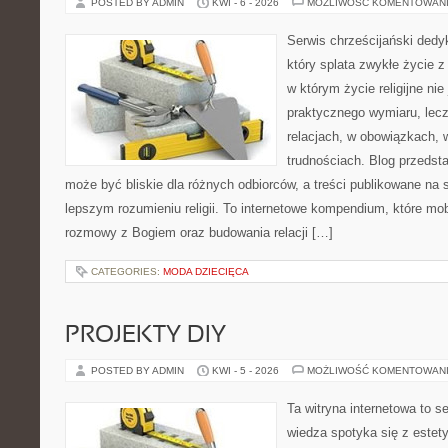
POSTED BY ADMIN
KWI - 6 - 2026
MOŻLIWOŚĆ KOMENTOWAN
Serwis chrześcijański ded
który splata zwykłe życie 
w którym życie religijne ni
praktycznego wymiaru, lec
relacjach, w obowiązkach, 
trudnościach. Blog przedst
może być bliskie dla różnych odbiorców, a treści publikowane na 
lepszym rozumieniu religii. To internetowe kompendium, które mob
rozmowy z Bogiem oraz budowania relacji […]
CATEGORIES:
MODA DZIECIĘCA
PROJEKTY DIY
POSTED BY ADMIN
KWI - 5 - 2026
MOŻLIWOŚĆ KOMENTOWAN
Ta witryna internetowa to s
wiedza spotyka się z estety