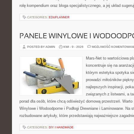
rolę kompendium oraz bloga specjalistycznego, a jej układ sugeruj
CATEGORIES:
EDUPLANNER
PANELE WINYLOWE I WODOODP
POSTED BY ADMIN
KWI - 9 - 2026
MOŻLIWOŚĆ KOMENTOWAN
Mars-Net to wartościowa pla
koncentruje się na aranżacj
którym estetyka spotyka si
prowadzi miłośników piękn
najlepszych inspiracji, pok
związanych z listwami, a t
porad dla osób, które chcą odświeżyć domową przestrzeń. Warto 
Winylowe i Wodoodporne i Podłogi Drewniane i Laminowane. Na s
rozbudowane artykuły, które przedstawiają najważniejsze zagadni
CATEGORIES:
DIY I HANDMADE