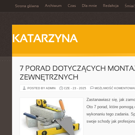
Archiwum
Czas
Dla mnie
Redakcja
Strona główna
Śmiać
KATARZYNA
7 PORAD DOTYCZĄCYCH MONT
ZEWNĘTRZNYCH
POSTED BY ADMIN
CZE - 23 - 2025
MOŻLIWOŚĆ KOMENTOWA
Zastanawiasz się, jak zam
Oto 7 porad, które pomogą 
wykonaniu tego zadania. Sp
swoje schody jak profesjona