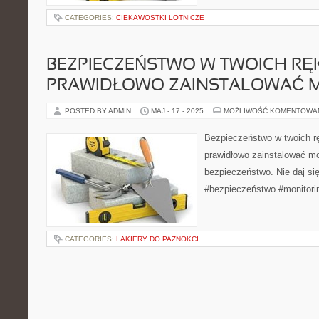
CATEGORIES:
CIEKAWOSTKI LOTNICZE
BEZPIECZEŃSTWO W TWOICH RĘK
PRAWIDŁOWO ZAINSTALOWAĆ M
POSTED BY ADMIN
MAJ - 17 - 2025
MOŻLIWOŚĆ KOMENTOWA
Bezpieczeństwo w twoich r
prawidłowo zainstalować mo
bezpieczeństwo. Nie daj si
#bezpieczeństwo #monitori
CATEGORIES:
LAKIERY DO PAZNOKCI