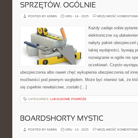
SPRZĘTÓW. OGÓLNIE
POSTED BY ADMIN
GRU - 14 - 2025
MOŻLIWOŚĆ KOMENTOWA
Każdy zadaje sobie pytani
elektroniczne są ułatwienie
nabyty pakiet ubezpieczeń 
takiej wydajności, bywają p
rozwiązanie w ogóle nie sp
oczekiwań. Często występu
ubezpieczenia albo nawet chęć wykupienia ubezpieczenia od innej
możliwości pod pewnym względem. Może być również tak, że któ
się zupełnie niewłaściwe, zostało […]
CATEGORIES:
LUKSUSOWE PODRÓŻE
BOARDSHORTY MYSTIC
POSTED BY ADMIN
GRU - 13 - 2025
MOŻLIWOŚĆ KOMENTOWA