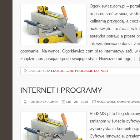
Ogorkiewicz.com.pl – port
to przestrzeń w sieci, w któ
kulinarną przygodą, a codzi
małe święto. To świat, w k
estetyką potraw, a proste 
jak wyrafinowane dania. Z
gotowanie i Na wynos. Ogorkiewicz.com.pl to internetowy stół, w 
znajdzie coś pasującego do swojego stylu. Nieważne od tego, […
CATEGORIES:
EKOLOGICZNE PODEJŚCIE DO PIZZY
INTERNET I PROGRAMY
POSTED BY ADMIN
LIS - 26 - 2025
MOŻLIWOŚĆ KOMENTOWAN
RedSMS.pl to blog skupion
zmianom w świecie cyfrow
wykorzystaniu kompetencji
Cyfrowe Innowacje, przełom