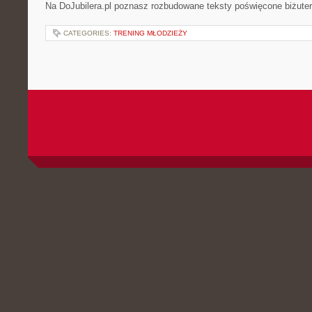
Na DoJubilera.pl poznasz rozbudowane teksty poświęcone biżuter
CATEGORIES:
TRENING MŁODZIEŻY