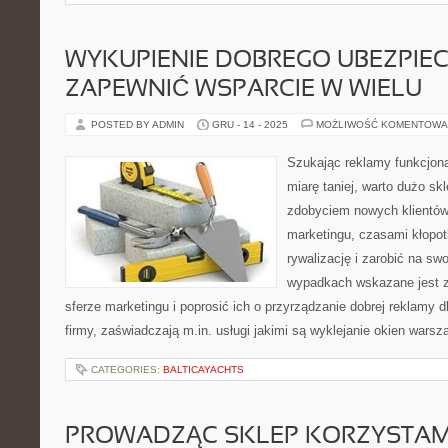
WYKUPIENIE DOBREGO UBEZPIE
ZAPEWNIĆ WSPARCIE W WIELU
POSTED BY ADMIN
GRU - 14 - 2025
MOŻLIWOŚĆ KOMENTOWA
Szukając reklamy funkcjona
miarę taniej, warto dużo s
zdobyciem nowych klientów.
marketingu, czasami kłopotl
rywalizację i zarobić na swo
wypadkach wskazane jest z
sferze marketingu i poprosić ich o przyrządzanie dobrej reklamy 
firmy, zaświadczają m.in. usługi jakimi są wyklejanie okien warsz
CATEGORIES:
BALTICAYACHTS
PROWADZĄC SKLEP KORZYSTAM