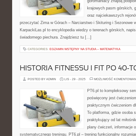
góromaniacy znajdą podpow
krajowych pasm górskich, 
oraz najciekawszych rejonó
przeczytać Zima w Górach – Narciarstwo i Skituring i Sezonowe w
KarpackiLas.pl to encyklopedia wiedzy o terenach górskich, napi
świadomego piechura. Znajdziesz tu […]
CATEGORIES:
EGZAMIN WSTĘPNY NA STUDIA – MATEMATYKA
HISTORIA FITNESSU I FIT PO 40-T
POSTED BY ADMIN
LIS - 29 - 2025
MOŻLIWOŚĆ KOMENTOWAN
PT6.pl to kompleksowy serwi
poświęcony jest ćwiczenio
praktycznym ćwiczeniom dl
To platforma, gdzie osoba s
praktykujący od lat miłośn
plany ćwiczeń, informacje 
systematycznego treningu. PT6.pl – trening funkcjonalny rozumian