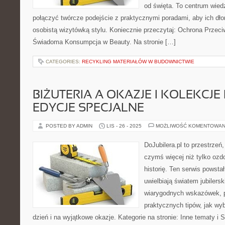
od święta. To centrum wied
połączyć twórcze podejście z praktycznymi poradami, aby ich dłon
osobistą wizytówką stylu. Koniecznie przeczytaj: Ochrona Przeci
Świadoma Konsumpcja w Beauty. Na stronie […]
CATEGORIES:
RECYKLING MATERIAŁÓW W BUDOWNICTWIE
BIŻUTERIA A OKAZJE I KOLEKCJE
EDYCJE SPECJALNE
POSTED BY ADMIN
LIS - 26 - 2025
MOŻLIWOŚĆ KOMENTOWAN
DoJubilera.pl to przestrzeń,
czymś więcej niż tylko ozd
historię. Ten serwis powsta
uwielbiają światem jubilersk
wiarygodnych wskazówek, p
praktycznych tipów, jak wyb
dzień i na wyjątkowe okazje. Kategorie na stronie: Inne tematy i S