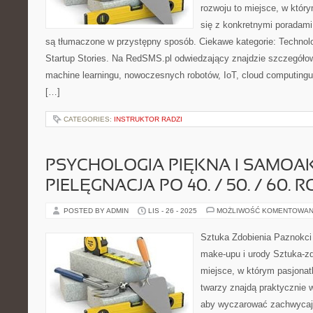
rozwoju to miejsce, w któr
się z konkretnymi poradam
są tłumaczone w przystępny sposób. Ciekawe kategorie: Technolo
Startup Stories. Na RedSMS.pl odwiedzający znajdzie szczegółow
machine learningu, nowoczesnych robotów, IoT, cloud computingu
[…]
CATEGORIES:
INSTRUKTOR RADZI
PSYCHOLOGIA PIĘKNA I SAMOAK
PIELĘGNACJA PO 40. / 50. / 60. 
POSTED BY ADMIN
LIS - 26 - 2025
MOŻLIWOŚĆ KOMENTOWAN
Sztuka Zdobienia Paznokci 
make-upu i urody Sztuka-zd
miejsce, w którym pasjonatk
twarzy znajdą praktycznie 
aby wyczarować zachwycając