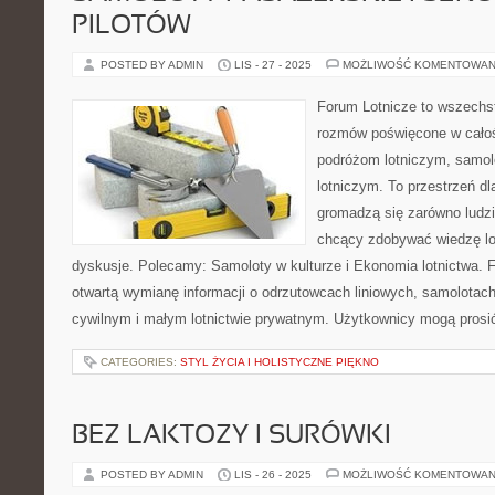
PILOTÓW
POSTED BY ADMIN
LIS - 27 - 2025
MOŻLIWOŚĆ KOMENTOWAN
Forum Lotnicze to wszechs
rozmów poświęcone w całoś
podróżom lotniczym, samo
lotniczym. To przestrzeń dl
gromadzą się zarówno ludzie
chcący zdobywać wiedzę lo
dyskusje. Polecamy: Samoloty w kulturze i Ekonomia lotnictwa. 
otwartą wymianę informacji o odrzutowcach liniowych, samolotach
cywilnym i małym lotnictwie prywatnym. Użytkownicy mogą prosi
CATEGORIES:
STYL ŻYCIA I HOLISTYCZNE PIĘKNO
BEZ LAKTOZY I SURÓWKI
POSTED BY ADMIN
LIS - 26 - 2025
MOŻLIWOŚĆ KOMENTOWAN