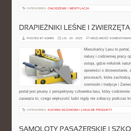
CATEGORIES:
CHŁODZENIE I WENTYLACJA
DRAPIEŻNIKI LEŚNE I ZWIERZĘT
POSTED BY ADMIN
LIS - 29 - 2025
MOŻLIWOŚĆ KOMENTOWAN
Mieszkańcy Lasu to portal, 
natury i codziennej pracy o
ostoja, gdzie miłośnik natu
opowieści o drzewostanie, 
procesach, które zachodzą 
rzemiosło i tradycje i Zani
portal jest pisany z perspektywy człowieka lasu, który codziennie
zauważa to, czego większość ludzi nigdy nie zobaczy podczas kr
CATEGORIES:
KUCHNIA SEZONOWA I LOKALNE PRODUKTY
SAMOLOTY PASAŻERSKIE I SZKO