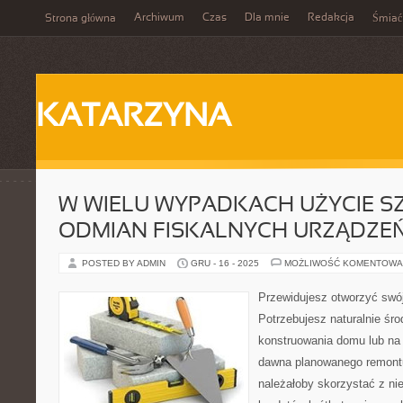
Archiwum
Czas
Dla mnie
Redakcja
Strona główna
Śmiać
KATARZYNA
W WIELU WYPADKACH UŻYCIE 
ODMIAN FISKALNYCH URZĄDZE
POSTED BY ADMIN
GRU - 16 - 2025
MOŻLIWOŚĆ KOMENTOWA
Przewidujesz otworzyć swó
Potrzebujesz naturalnie śr
konstruowania domu lub na
dawna planowanego remontu
należałoby skorzystać z ni