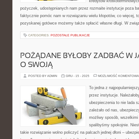
kredytów krótkoterminowyc
pożyczek, udostępnianych nam przez rozmaite instytucje poza b
faktycznie pomóc nam w rozwiązaniu wielu kłopotów, co więcej, to 
pozyskanej gotówce możemy także spłacić własne długi. W zwią
CATEGORIES:
POZOSTAŁE PUBLIKACJE
POŻĄDANE BYŁOBY ZADBAĆ W J
O SWOJĄ
POSTED BY ADMIN
GRU - 15 - 2025
MOŻLIWOŚĆ KOMENTOWA
To jedna z najpopularniej
przez instytucje. Należało
ubezpieczenia to nie lada s
zależało od nas, ubezpiecz
możliwy sposób, wszelkimi
spalibyśmy spokojnie. Niest
takie rozwiązanie wolno policzyć na palcach jednej dłoni – ubezp