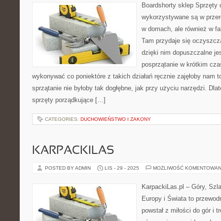
Boardshorty sklep Sprzęty
wykorzystywane są w przeró
w domach, ale również w fa
Tam przydaje się oczyszczar
dzięki nim dopuszczalne je
posprzątanie w krótkim cza
wykonywać co poniektóre z takich działań ręcznie zajęłoby nam to
sprzątanie nie byłoby tak dogłębne, jak przy użyciu narzędzi. Dla
sprzęty porządkujące […]
CATEGORIES:
DUCHOWIEŃSTWO I ZAKONY
KARPACKILAS
POSTED BY ADMIN
LIS - 29 - 2025
MOŻLIWOŚĆ KOMENTOWAN
KarpackiLas.pl – Góry, Szl
Europy i Świata to przewodn
powstał z miłości do gór i t