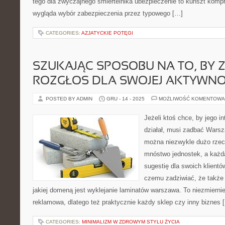
tego dla zwyczajnego śmiertelnika ubezpieczenie to kunszt komp
wygląda wybór zabezpieczenia przez typowego […]
CATEGORIES:
AZJATYCKIE POTĘGI
SZUKAJĄC SPOSOBU NA TO, BY 
ROZGŁOS DLA SWOJEJ AKTYWNO
POSTED BY ADMIN
GRU - 14 - 2025
MOŻLIWOŚĆ KOMENTOWA
Jeżeli ktoś chce, by jego in
działał, musi zadbać Warsz
można niezwykle dużo rzec
mnóstwo jednostek, a każd
sugestię dla swoich klientó
czemu zadziwiać, że także d
jakiej domeną jest wyklejanie laminatów warszawa. To niezmierni
reklamowa, dlatego też praktycznie każdy sklep czy inny biznes 
CATEGORIES:
MINIMALIZM W ZDROWYM STYLU ŻYCIA