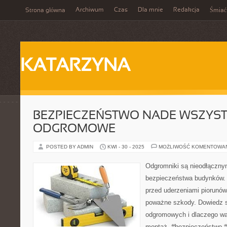
Archiwum
Czas
Dla mnie
Redakcja
Strona główna
Śmiać
KATARZYNA
BEZPIECZEŃSTWO NADE WSZYST
ODGROMOWE
POSTED BY ADMIN
KWI - 30 - 2025
MOŻLIWOŚĆ KOMENTOWA
Odgromniki są nieodłączn
bezpieczeństwa budynków. 
przed uderzeniami piorunó
poważne szkody. Dowiedz s
odgromowych i dlaczego wa
montaż. #bezpieczeństwo