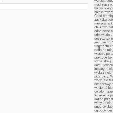
wyrosła pot
mądrzejszyc
wszystkiego 
najciekawsz
Choć brzmią 
zaskakująco 
miejsca, w 
chwilowo za
odparować a
odpowiednio 
deszcz jak i
jako zasób.
fragmentu ch
trafia do mi
właśnie po t
praktyce tak
różną skalę.
domu jednor
lubiącymi o
większy elem
przy ulicy. 
wody, ale te
deszczowy m
wspierać bio
owadom zapy
W świecie p
każda przest
wody i ziele
sugerowałaby
ogrodów des