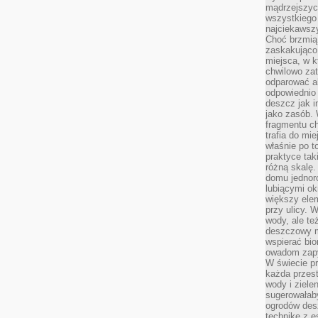
mądrzejszyc
wszystkiego 
najciekawsz
Choć brzmią 
zaskakująco 
miejsca, w 
chwilowo za
odparować a
odpowiednio 
deszcz jak i
jako zasób.
fragmentu ch
trafia do mi
właśnie po t
praktyce tak
różną skalę.
domu jednor
lubiącymi o
większy elem
przy ulicy. 
wody, ale te
deszczowy m
wspierać bio
owadom zapy
W świecie p
każda przest
wody i ziele
sugerowałaby
ogrodów des
technikę z e