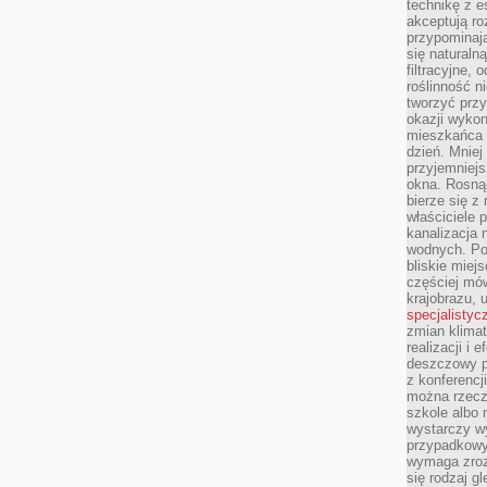
technikę z e
akceptują ro
przypominają 
się naturaln
filtracyjne,
roślinność 
tworzyć przy
okazji wykon
mieszkańca l
dzień. Mniej
przyjemniejs
okna. Rosną
bierze się z 
właściciele 
kanalizacja 
wodnych. Po
bliskie miej
częściej mów
krajobrazu, 
specjalistyc
zmian klimat
realizacji i 
deszczowy p
z konferencj
można rzecz
szkole albo 
wystarczy wy
przypadkowy
wymaga zroz
się rodzaj g