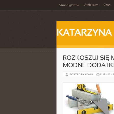
Archiwum
Czas
Strona główna
KATARZYNA
ROZKOSZUJ SIĘ 
MODNE DODATKI
POSTED BY ADMIN
LUT - 22 - 