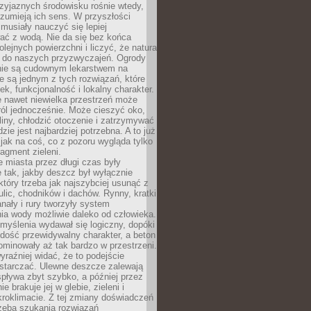
zyjaznych środowisku rośnie wtedy,
ozumieją ich sens. W przyszłości
musiały nauczyć się lepiej
ać z wodą. Nie da się bez końca
lejnych powierzchni i liczyć, że natura
ę do naszych przyzwyczajeń. Ogrody
ie są cudownym lekarstwem na
e są jednym z tych rozwiązań, które
ek, funkcjonalność i lokalny charakter.
e nawet niewielka przestrzeń może
 ról jednocześnie. Może cieszyć oko,
liny, chłodzić otoczenie i zatrzymywać
zie jest najbardziej potrzebna. A to już
jak na coś, co z pozoru wygląda tylko
ragment zieleni.
 miasta przez długi czas były
 tak, jakby deszcz był wyłącznie
tóry trzeba jak najszybciej usunąć z
ulic, chodników i dachów. Rynny, kratki
nały i rury tworzyły system
ia wody możliwie daleko od człowieka.
myślenia wydawał się logiczny, dopóki
dość przewidywalny charakter, a beton
 dominowały aż tak bardzo w przestrzeni.
yraźniej widać, że to podejście
ystarczać. Ulewne deszcze zalewają
spływa zbyt szybko, a później przez
ie brakuje jej w glebie, zieleni i
roklimacie. Z tej zmiany doświadczeń
rzeba szukania rozwiązań