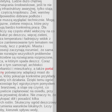
stetyką. Ludzie dużo chętniej
związania środowiskowe, jeśli te nie
infrastruktury awaryjnej, tylko stają
ą częścią krajobrazu. Żwir, warstwy
 odpowiednio dobrane podłoże i
nie muszą wyglądać technicznie. Mogą
jazne, zielone miejsca, które przy
ują bardzo konkretną pracę. Dla
iczy się często efekt widoczny na co
 kałuż po deszczu, więcej zieleni,
za temperatura i ładniejszy widok z
ce zainteresowanie tym tematem nie
mody, lecz z praktyki. Miasta i
posesji zaczynają rozumieć, że sama
nie rozwiąże wszystkich problemów
trzebne są rozwiązania rozproszone,
sca, w którym spada deszcz. Coraz
i o tym samorząd, architekci
urbaniści i mieszkańcy, a także
portal
zny
poświęcony adaptacji miast do
u, który pokazuje konkretne przykłady
efekty ich działania. Dzięki temu ogród
rzestaje być egzotycznym pomysłem
i branżowej, a staje się czymś, co
ywiście zaplanować na osiedlu, przy
na prywatnej działce. Nie znaczy to, że
kopać dół i posadzić kilka
ch roślin. Skuteczny ogród deszczowy
umienia warunków lokalnych. Liczy
leby, kierunek spływu wody,