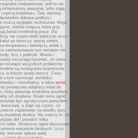
związania środowiskowe, jeśli te nie
infrastruktury awaryjnej, tylko stają
ą częścią krajobrazu. Żwir, warstwy
 odpowiednio dobrane podłoże i
nie muszą wyglądać technicznie. Mogą
jazne, zielone miejsca, które przy
ują bardzo konkretną pracę. Dla
iczy się często efekt widoczny na co
 kałuż po deszczu, więcej zieleni,
za temperatura i ładniejszy widok z
ce zainteresowanie tym tematem nie
mody, lecz z praktyki. Miasta i
posesji zaczynają rozumieć, że sama
nie rozwiąże wszystkich problemów
trzebne są rozwiązania rozproszone,
sca, w którym spada deszcz. Coraz
i o tym samorząd, architekci
urbaniści i mieszkańcy, a także
portal
zny
poświęcony adaptacji miast do
u, który pokazuje konkretne przykłady
efekty ich działania. Dzięki temu ogród
rzestaje być egzotycznym pomysłem
i branżowej, a staje się czymś, co
ywiście zaplanować na osiedlu, przy
na prywatnej działce. Nie znaczy to, że
kopać dół i posadzić kilka
ch roślin. Skuteczny ogród deszczowy
umienia warunków lokalnych. Liczy
leby, kierunek spływu wody,
, z której deszcz będzie