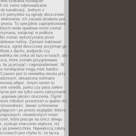
rzeba szukania rozwiązań
h niż samo odprowadzanie
do kanalizacji. Jednym z
ych pomysłów są ogrody deszczowe.
efektownie, ich zasada działania jest
prosta. To specjalnie zaprojektowane
których woda opadowa może zostać
trzymana, wsiąknąć w podłoże,
lbo zostać wykorzystana przez
dobrane rośliny. Zamiast traktować
ntruza, ogród deszczowy przyjmuje go
 Woda z dachu, podjazdu czy
odnika nie znika od razu w rurach, ale
ejsca, które zostało przygotowane
o, by ją przyjąć i zagospodarować. W
ie rozwiązania mogą mieć bardzo
 Czasem jest to niewielka niecka przy
odzinnym, obsadzona roślinami
kresową wilgoć. Innym razem to
ent osiedla, parku czy pasa zieleni
Ważne jest nie tylko samo zatrzymanie
ż poprawa jakości otoczenia. Ogród
oże chłodzić przestrzeń w upalne dni,
różnorodność, dawać schronienie
lającym i po prostu wyglądać dobrze.
rzegrzanych, utwardzonych miast
rzeń, która pracuje na rzecz obiegu
ni, zyskuje znaczenie większe, niż
 jej powierzchnia. Największą zaletą
zczowych jest chyba to, że łączą