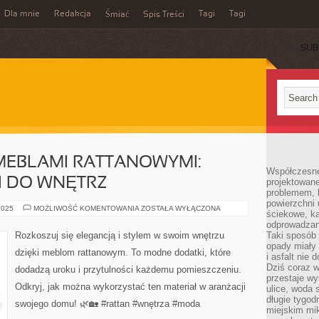
Dla mnie
Redakcja
Tagi
Tagi
Śmiać
Spis Treści
SUB
MEBLAMI RATTANOWYMI:
Współczesne
 DO WNĘTRZ
projektowane
problemem, k
powierzchni 
ROZKOSZUJ
2025
MOŻLIWOŚĆ KOMENTOWANIA
ZOSTAŁA WYŁĄCZONA
ściekowe, ka
SIĘ
MEBLAMI
odprowadzan
RATTANOWYMI:
Rozkoszuj się elegancją i stylem w swoim wnętrzu
Taki sposób 
MODNE
opady miały 
DODATKI
dzięki meblom rattanowym. To modne dodatki, które
DO
i asfalt nie
WNĘTRZ
Dziś coraz w
dodadzą uroku i przytulności każdemu pomieszczeniu.
przestaje w
Odkryj, jak można wykorzystać ten materiał w aranżacji
ulice, woda 
długie tygodn
swojego domu! 🌿🏡 #rattan #wnętrza #moda
miejskim mik