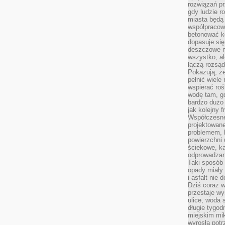
rozwiązań pr
gdy ludzie r
miasta będą 
współpracow
betonować ko
dopasuje si
deszczowe n
wszystko, al
łączą rozsąd
Pokazują, ż
pełnić wiele
wspierać roś
wodę tam, gd
bardzo dużo 
jak kolejny f
Współczesne
projektowane
problemem, k
powierzchni 
ściekowe, ka
odprowadzan
Taki sposób 
opady miały 
i asfalt nie
Dziś coraz w
przestaje w
ulice, woda 
długie tygodn
miejskim mik
wyrosła pot