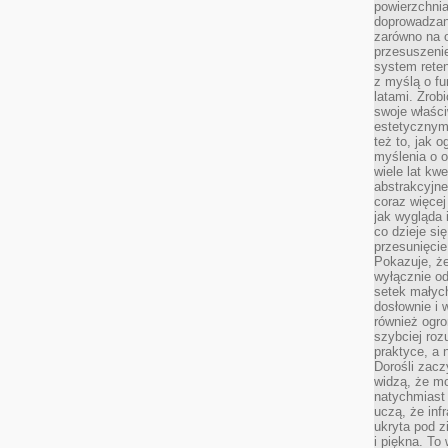
powierzchnia
doprowadzany
zarówno na o
przesuszenie
system reten
z myślą o fu
latami. Zrob
swoje właści
estetycznym
też to, jak
myślenia o o
wiele lat kw
abstrakcyjn
coraz więce
jak wygląda i
co dzieje si
przesunięcie
Pokazuje, że
wyłącznie od
setek małyc
dosłownie i
również ogro
szybciej roz
praktyce, a 
Dorośli zacz
widzą, że mo
natychmiast 
uczą, że inf
ukryta pod 
i piękna. To