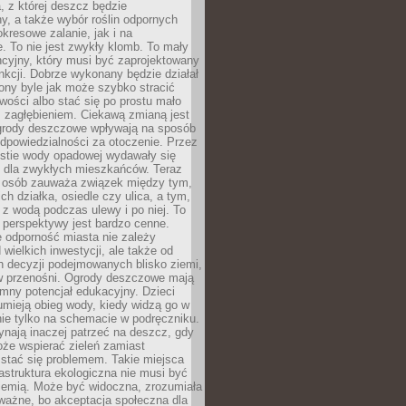
, z której deszcz będzie
, a także wybór roślin odpornych
kresowe zalanie, jak i na
. To nie jest zwykły klomb. To mały
cyjny, który musi być zaprojektowany
nkcji. Dobrze wykonany będzie działał
iony byle jak może szybko stracić
wości albo stać się po prostu mało
 zagłębieniem. Ciekawą zmianą jest
 ogrody deszczowe wpływają na sposób
dpowiedzialności za otoczenie. Przez
estie wody opadowej wydawały się
e dla zwykłych mieszkańców. Teraz
j osób zauważa związek między tym,
ch działka, osiedle czy ulica, a tym,
ę z wodą podczas ulewy i po niej. To
 perspektywy jest bardzo cenne.
 odporność miasta nie zależy
 wielkich inwestycji, ale także od
h decyzji podejmowanych blisko ziemi,
 w przenośni. Ogrody deszczowe mają
mny potencjał edukacyjny. Dzieci
umieją obieg wody, kiedy widzą go w
nie tylko na schemacie w podręczniku.
ynają inaczej patrzeć na deszcz, gdy
że wspierać zieleń zamiast
stać się problemem. Takie miejsca
rastruktura ekologiczna nie musi być
ziemią. Może być widoczna, zrozumiała
 ważne, bo akceptacja społeczna dla