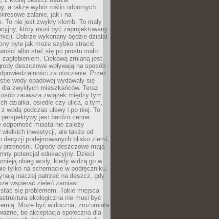
, a także wybór roślin odpornych
kresowe zalanie, jak i na
. To nie jest zwykły klomb. To mały
cyjny, który musi być zaprojektowany
nkcji. Dobrze wykonany będzie działał
iony byle jak może szybko stracić
wości albo stać się po prostu mało
 zagłębieniem. Ciekawą zmianą jest
 ogrody deszczowe wpływają na sposób
dpowiedzialności za otoczenie. Przez
estie wody opadowej wydawały się
e dla zwykłych mieszkańców. Teraz
j osób zauważa związek między tym,
ch działka, osiedle czy ulica, a tym,
ę z wodą podczas ulewy i po niej. To
 perspektywy jest bardzo cenne.
 odporność miasta nie zależy
 wielkich inwestycji, ale także od
h decyzji podejmowanych blisko ziemi,
 w przenośni. Ogrody deszczowe mają
mny potencjał edukacyjny. Dzieci
umieją obieg wody, kiedy widzą go w
nie tylko na schemacie w podręczniku.
ynają inaczej patrzeć na deszcz, gdy
że wspierać zieleń zamiast
stać się problemem. Takie miejsca
rastruktura ekologiczna nie musi być
ziemią. Może być widoczna, zrozumiała
 ważne, bo akceptacja społeczna dla