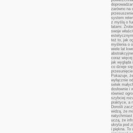
doprowadzany
zarówno na o
przesuszenie
system reten
z myślą o fu
latami. Zrob
swoje właści
estetycznym
też to, jak
myślenia o o
wiele lat kw
abstrakcyjn
coraz więce
jak wygląda i
co dzieje si
przesunięcie
Pokazuje, że
wyłącznie od
setek małyc
dosłownie i
również ogro
szybciej roz
praktyce, a 
Dorośli zacz
widzą, że mo
natychmiast 
uczą, że inf
ukryta pod 
i piękna. To