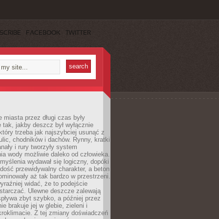
SCRIBE
FACEBOOK
TWITTER
 miasta przez długi czas były
 tak, jakby deszcz był wyłącznie
tóry trzeba jak najszybciej usunąć z
ulic, chodników i dachów. Rynny, kratki
nały i rury tworzyły system
ia wody możliwie daleko od człowieka.
myślenia wydawał się logiczny, dopóki
dość przewidywalny charakter, a beton
 dominowały aż tak bardzo w przestrzeni.
yraźniej widać, że to podejście
ystarczać. Ulewne deszcze zalewają
spływa zbyt szybko, a później przez
ie brakuje jej w glebie, zieleni i
roklimacie. Z tej zmiany doświadczeń