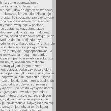
h niż samo odprowadzanie
do kanalizacji. Jednym z
ych pomysłów są ogrody deszczowe.
efektownie, ich zasada działania jest
prosta. To specjalnie zaprojektowane
których woda opadowa może zostać
trzymana, wsiąknąć w podłoże,
lbo zostać wykorzystana przez
dobrane rośliny. Zamiast traktować
ntruza, ogród deszczowy przyjmuje go
 Woda z dachu, podjazdu czy
odnika nie znika od razu w rurach, ale
ejsca, które zostało przygotowane
o, by ją przyjąć i zagospodarować. W
ie rozwiązania mogą mieć bardzo
 Czasem jest to niewielka niecka przy
odzinnym, obsadzona roślinami
kresową wilgoć. Innym razem to
ent osiedla, parku czy pasa zieleni
Ważne jest nie tylko samo zatrzymanie
ż poprawa jakości otoczenia. Ogród
oże chłodzić przestrzeń w upalne dni,
różnorodność, dawać schronienie
lającym i po prostu wyglądać dobrze.
rzegrzanych, utwardzonych miast
rzeń, która pracuje na rzecz obiegu
ni, zyskuje znaczenie większe, niż
 jej powierzchnia. Największą zaletą
zczowych jest chyba to, że łączą
stetyką. Ludzie dużo chętniej