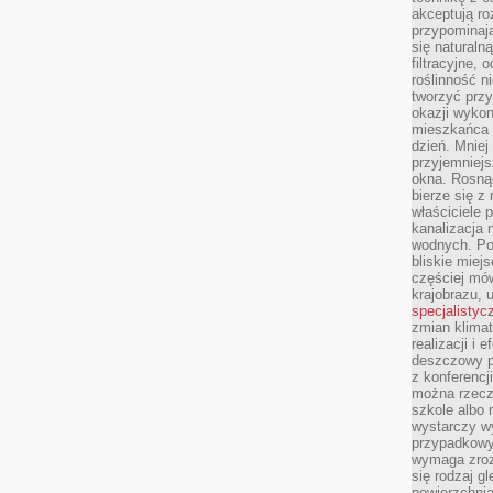
akceptują ro
przypominają 
się naturaln
filtracyjne,
roślinność 
tworzyć przy
okazji wykon
mieszkańca l
dzień. Mniej
przyjemniejs
okna. Rosną
bierze się z 
właściciele 
kanalizacja 
wodnych. Po
bliskie miej
częściej mów
krajobrazu, 
specjalistyc
zmian klimat
realizacji i 
deszczowy p
z konferencj
można rzecz
szkole albo 
wystarczy wy
przypadkowy
wymaga zroz
się rodzaj g
powierzchnia