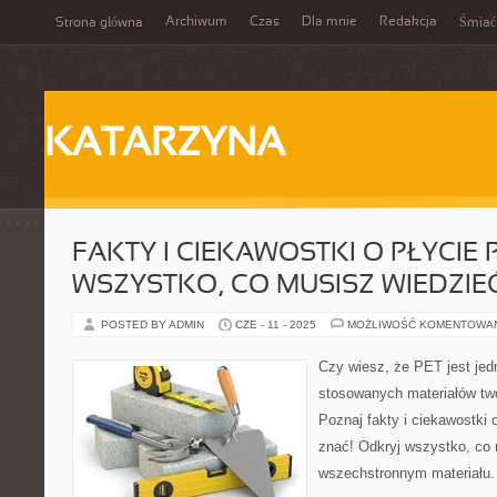
Archiwum
Czas
Dla mnie
Redakcja
Strona główna
Śmiać
KATARZYNA
FAKTY I CIEKAWOSTKI O PŁYCIE P
WSZYSTKO, CO MUSISZ WIEDZIE
POSTED BY ADMIN
CZE - 11 - 2025
MOŻLIWOŚĆ KOMENTOWA
Czy wiesz, że PET jest jed
stosowanych materiałów tw
Poznaj fakty i ciekawostki 
znać! Odkryj wszystko, co
wszechstronnym materiału. 