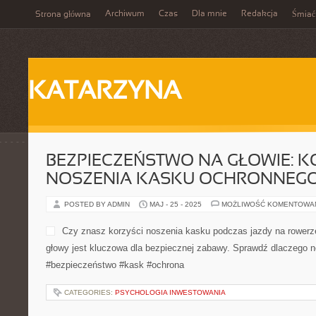
Archiwum
Czas
Dla mnie
Redakcja
Strona główna
Śmiać
KATARZYNA
BEZPIECZEŃSTWO NA GŁOWIE: K
NOSZENIA KASKU OCHRONNEG
POSTED BY ADMIN
MAJ - 25 - 2025
MOŻLIWOŚĆ KOMENTOWA
Czy znasz korzyści noszen
rowerze czy deskorolce? O
dla bezpiecznej zabawy. S
kasku to podstawa! #bezpi