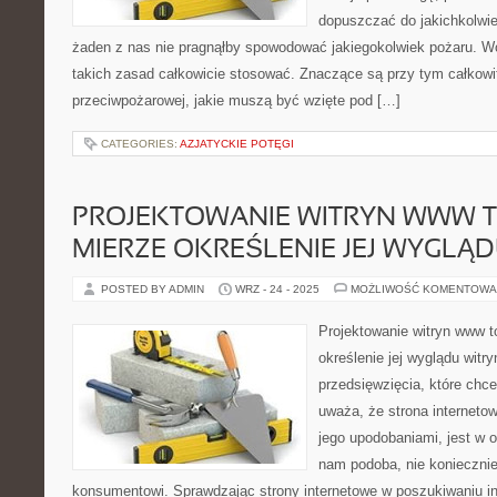
dopuszczać do jakichkolwi
żaden z nas nie pragnąłby spowodować jakiegokolwiek pożaru. W
takich zasad całkowicie stosować. Znaczące są przy tym całkow
przeciwpożarowej, jakie muszą być wzięte pod […]
CATEGORIES:
AZJATYCKIE POTĘGI
PROJEKTOWANIE WITRYN WWW 
MIERZE OKREŚLENIE JEJ WYGLĄ
POSTED BY ADMIN
WRZ - 24 - 2025
MOŻLIWOŚĆ KOMENTOWA
Projektowanie witryn www t
określenie jej wyglądu witry
przedsięwzięcia, które chc
uważa, że strona interneto
jego upodobaniami, jest w 
nam podoba, nie koniecznie
konsumentowi. Sprawdzając strony internetowe w poszukiwaniu i