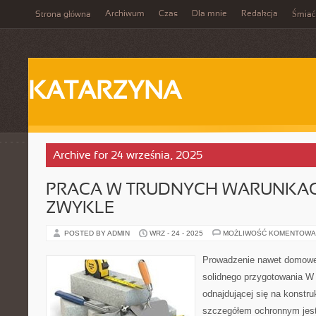
Archiwum
Czas
Dla mnie
Redakcja
Strona główna
Śmiać
KATARZYNA
Archive for 24 września, 2025
PRACA W TRUDNYCH WARUNKAC
ZWYKLE
POSTED BY ADMIN
WRZ - 24 - 2025
MOŻLIWOŚĆ KOMENTOWA
Prowadzenie nawet domoweg
solidnego przygotowania W
odnajdującej się na konstr
szczegółem ochronnym jest