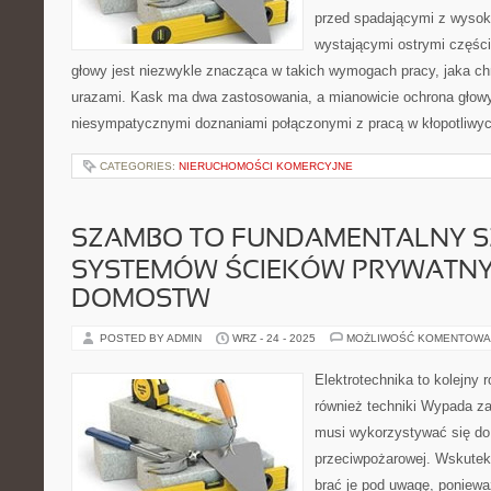
przed spadającymi z wysok
wystającymi ostrymi części
głowy jest niezwykle znacząca w takich wymogach pracy, jaka ch
urazami. Kask ma dwa zastosowania, a mianowicie ochrona głowy
niesympatycznymi doznaniami połączonymi z pracą w kłopotliwy
CATEGORIES:
NIERUCHOMOŚCI KOMERCYJNE
SZAMBO TO FUNDAMENTALNY S
SYSTEMÓW ŚCIEKÓW PRYWATN
DOMOSTW
POSTED BY ADMIN
WRZ - 24 - 2025
MOŻLIWOŚĆ KOMENTOWA
Elektrotechnika to kolejny 
również techniki Wypada z
musi wykorzystywać się do
przeciwpożarowej. Wskutek
brać je pod uwagę, poniewa