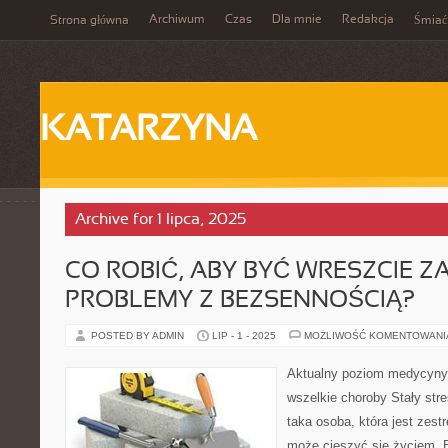
Archiwum
Czas
Dla mnie
Redakcja
Strona główna
Śmiać
KATARZYNA
Archive for 1 lipca, 2025
CO ROBIĆ, ABY BYĆ WRESZCIE 
PROBLEMY Z BEZSENNOŚCIĄ?
POSTED BY ADMIN
LIP - 1 - 2025
MOŻLIWOŚĆ KOMENTOWAN
Aktualny poziom medycyny 
wszelkie choroby Stały stre
taka osoba, która jest zes
może cieszyć się życiem. 