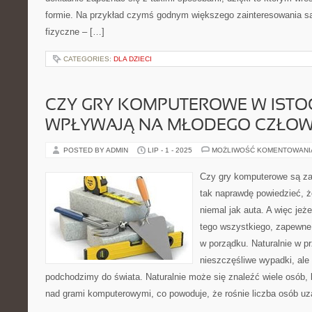
formie. Na przykład czymś godnym większego zainteresowania s
fizyczne – […]
CATEGORIES:
DLA DZIECI
CZY GRY KOMPUTEROWE W ISTOC
WPŁYWAJĄ NA MŁODEGO CZŁOW
POSTED BY ADMIN
LIP - 1 - 2025
MOŻLIWOŚĆ KOMENTOWAN
Czy gry komputerowe są za
tak naprawdę powiedzieć, ż
niemal jak auta. A więc je
tego wszystkiego, zapewne
w porządku. Naturalnie w p
nieszczęśliwe wypadki, ale 
podchodzimy do świata. Naturalnie może się znaleźć wiele osób, 
nad grami komputerowymi, co powoduje, że rośnie liczba osób uz