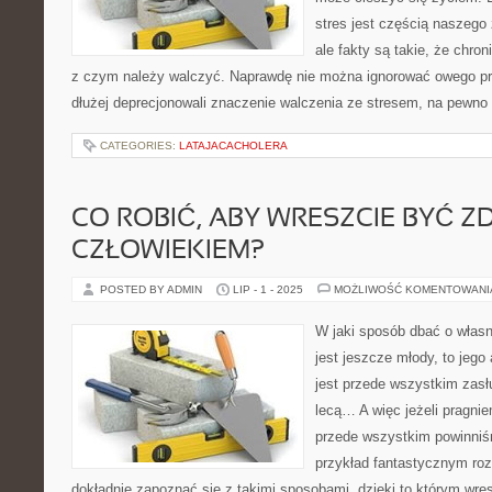
stres jest częścią naszeg
ale fakty są takie, że chro
z czym należy walczyć. Naprawdę nie można ignorować owego pr
dłużej deprecjonowali znaczenie walczenia ze stresem, na pewn
CATEGORIES:
LATAJACACHOLERA
CO ROBIĆ, ABY WRESZCIE BYĆ 
CZŁOWIEKIEM?
POSTED BY ADMIN
LIP - 1 - 2025
MOŻLIWOŚĆ KOMENTOWAN
W jaki sposób dbać o własn
jest jeszcze młody, to jego
jest przede wszystkim zasł
lecą… A więc jeżeli pragni
przede wszystkim powinniś
przykład fantastycznym roz
dokładnie zapoznać się z takimi sposobami, dzięki to którym wre