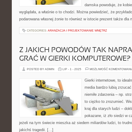
damska powoduje, że kobiet
wyglądała, a właśnie o to chodzi. Można powiedzieć, że przykład
podarowana własnej żonie to również w istocie prezent także dla 
CATEGORIES:
ARANŻACJA I PROJEKTOWANIE WNĘTRZ
Z JAKICH POWODÓW TAK NAPR
GRAĆ W GIERKI KOMPUTEROWE?
POSTED BY ADMIN
LIP - 1 - 2025
MOŻLIWOŚĆ KOMENTOWAN
Gierki internetowe, to idea
media bardzo lubią zrzucać
niemiłe zdarzenia – np. str
to ciężko to zrozumieć. We
kraj dla starych ludzi – dok
pokazane, iż zło siedzi w 
jeżeli na tym świecie mieszka aż siedem miliardów ludzi, to trudn
jakichś tragedii. […]