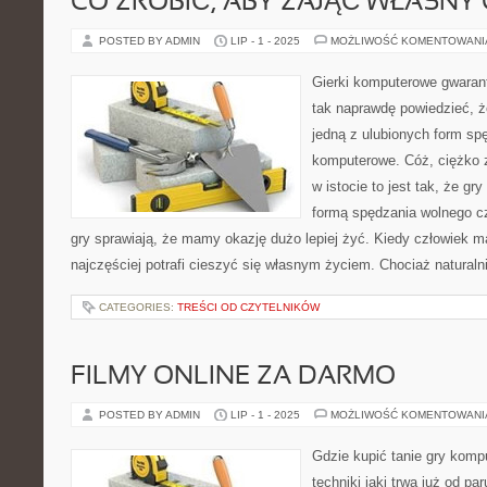
CO ZROBIĆ, ABY ZAJĄĆ WŁASNY
POSTED BY ADMIN
LIP - 1 - 2025
MOŻLIWOŚĆ KOMENTOWAN
Gierki komputerowe gwaran
tak naprawdę powiedzieć, ż
jedną z ulubionych form sp
komputerowe. Cóż, ciężko z
w istocie to jest tak, że g
formą spędzania wolnego c
gry sprawiają, że mamy okazję dużo lepiej żyć. Kiedy człowiek 
najczęściej potrafi cieszyć się własnym życiem. Chociaż naturalni
CATEGORIES:
TREŚCI OD CZYTELNIKÓW
FILMY ONLINE ZA DARMO
POSTED BY ADMIN
LIP - 1 - 2025
MOŻLIWOŚĆ KOMENTOWAN
Gdzie kupić tanie gry komp
techniki jaki trwa już od p