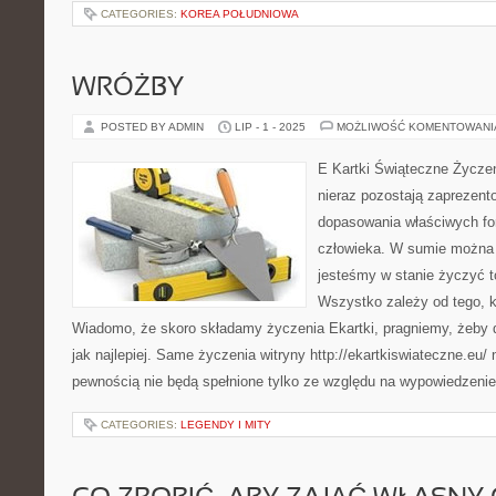
CATEGORIES:
KOREA POŁUDNIOWA
WRÓŻBY
POSTED BY ADMIN
LIP - 1 - 2025
MOŻLIWOŚĆ KOMENTOWAN
E Kartki Świąteczne Życze
nieraz pozostają zaprezent
dopasowania właściwych fo
człowieka. W sumie można 
jesteśmy w stanie życzyć to
Wszystko zależy od tego, k
Wiadomo, że skoro składamy życzenia Ekartki, pragniemy, żeby d
jak najlepiej. Same życzenia witryny http://ekartkiswiateczne.eu/ 
pewnością nie będą spełnione tylko ze względu na wypowiedzenie
CATEGORIES:
LEGENDY I MITY