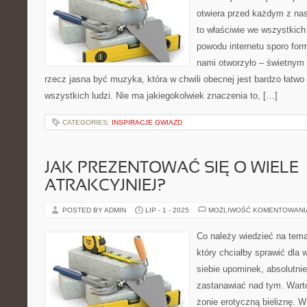
otwiera przed każdym z nas
to właściwie we wszystkich
powodu internetu sporo for
nami otworzyło – świetnym
rzecz jasna być muzyka, która w chwili obecnej jest bardzo łatwo
wszystkich ludzi. Nie ma jakiegokolwiek znaczenia to, […]
CATEGORIES:
INSPIRACJE GWIAZD
JAK PREZENTOWAĆ SIĘ O WIELE
ATRAKCYJNIEJ?
POSTED BY ADMIN
LIP - 1 - 2025
MOŻLIWOŚĆ KOMENTOWAN
Co należy wiedzieć na tema
który chciałby sprawić dla 
siebie upominek, absolutnie
zastanawiać nad tym. Warto
żonie erotyczną bieliznę. W