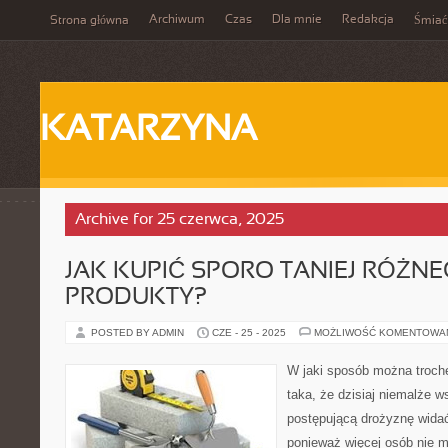
Archiwum
Czas
Dla mnie
Redakcja
Strona główna
Śmiać
KATARZYNA
Archive for 25 czerwca, 2025
JAK KUPIĆ SPORO TANIEJ RÓŻN
PRODUKTY?
POSTED BY ADMIN
CZE - 25 - 2025
MOŻLIWOŚĆ KOMENTOWA
W jaki sposób można troch
taka, że dzisiaj niemalże 
postępującą drożyznę wida
ponieważ więcej osób nie m